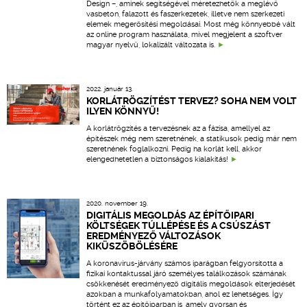
Design –, aminek segítségével méretezhetők a meglévő
vasbeton, falazott és faszerkezetek, illetve nem szerkezeti
elemek megerősítési megoldásai. Most még könnyebbé vált
az online program használata, mivel megjelent a szoftver
magyar nyelvű, lokalizált változata is.
2022. január 13.
KORLÁTRÖGZÍTÉST TERVEZ? SOHA NEM VOLT
ILYEN KÖNNYŰ!
A korlátrögzítés a tervezésnek az a fázisa, amellyel az
építészek még nem szeretnének, a statikusok pedig már nem
szeretnének foglalkozni. Pedig ha korlát kell, akkor
elengedhetetlen a biztonságos kialakítás!
2020. november 19.
DIGITÁLIS MEGOLDÁS AZ ÉPÍTŐIPARI
KÖLTSÉGEK TÚLLÉPÉSE ÉS A CSÚSZÁST
EREDMÉNYEZŐ VÁLTOZÁSOK
KIKÜSZÖBÖLÉSÉRE
A koronavírus-járvány számos iparágban felgyorsította a
fizikai kontaktussal járó személyes találkozások számának
csökkenését eredményező digitális megoldások elterjedését
azokban a munkafolyamatokban, ahol ez lehetséges. Így
történt ez az építőiparban is, amely gyorsan és