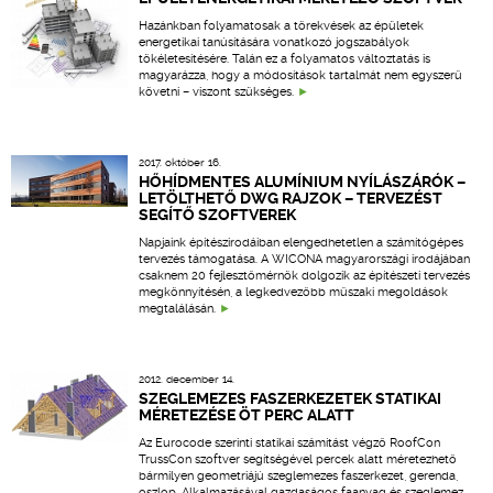
Hazánkban folyamatosak a törekvések az épületek
energetikai tanúsítására vonatkozó jogszabályok
tökéletesítésére. Talán ez a folyamatos változtatás is
magyarázza, hogy a módosítások tartalmát nem egyszerű
követni – viszont szükséges.
2017. október 16.
HŐHÍDMENTES ALUMÍNIUM NYÍLÁSZÁRÓK –
LETÖLTHETŐ DWG RAJZOK – TERVEZÉST
SEGÍTŐ SZOFTVEREK
Napjaink építészirodáiban elengedhetetlen a számítógépes
tervezés támogatása. A WICONA magyarországi irodájában
csaknem 20 fejlesztőmérnök dolgozik az építészeti tervezés
megkönnyítésén, a legkedvezőbb műszaki megoldások
megtalálásán.
2012. december 14.
SZEGLEMEZES FASZERKEZETEK STATIKAI
MÉRETEZÉSE ÖT PERC ALATT
Az Eurocode szerinti statikai számítást végző RoofCon
TrussCon szoftver segítségével percek alatt méretezhető
bármilyen geometriájú szeglemezes faszerkezet, gerenda,
oszlop. Alkalmazásával gazdaságos faanyag és szeglemez