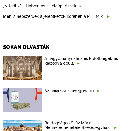
„A Jedlik” – Hetven év iskolaépítészete
Idén is népszerűek a jelentkezők körében a PTE MIK…
SOKAN OLVASTÁK
A hagyományokhoz és kötöttségekhez
igazodva épült…
Az univerzális üveggyapot
Boldogságos Szűz Mária
Mennybemenetele Székesegyház,…