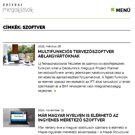
MENÜ
KONFERENCIÁK
CÍMKÉK: SZOFTVER
SZAKLAPOK
2025. március 26.
CPR TERMÉKKIÍRÁS
MULTIFUNKCIÓS TERVEZŐSZOFTVER
ABLAKGYÁRTÓKNAK
ÉPÍTÉSI JOG
Új felhasználóbarát felületet és számos továbbfejlesztett
funkciót kínál a Deceuninck megújult Project Planner
tervezőszoftvere, amely jelentősen hatékonyabbá teszi a
ONLINE KÉPZÉSEK
tervezési és ajánlatkészítési folyamatokat. A fejlett funkciók
az elemek szabad tervezésétől az IFT által tanúsított U-érték
számításán át a BIM rendszerrel való integrálhatóságig
TERVEZÉSI SEGÉDLETEK
terjednek.
2024. november 11.
MÁR MAGYAR NYELVEN IS ELÉRHETŐ AZ
INGYENES MÉRETEZŐ SZOFTVER
Már néhány éve a magyar statikusok számára is elérhető a
Mapei ingyenes méretező alkalmazása – a Mapei Structural