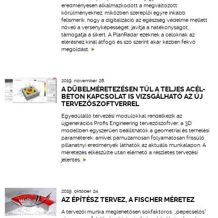
eredményesen alkalmazkodott a megváltozott
körülményekhez, miközben szereplői egyre inkább
felismerik, hogy a digitalizáció az egészség védelme mellett
növeli a versenyképességet, javítja a hatékonyságot,
támogatja a sikert. A PlanRadar ezeknek a céloknak az
eléréshez kínál átfogó és szó szerint akár kézben fekvő
megoldást.
2019. november 28.
A DÜBELMÉRETEZÉSEN TÚL A TELJES ACÉL-
BETON KAPCSOLAT IS VIZSGÁLHATÓ AZ ÚJ
TERVEZŐSZOFTVERREL
Egyedülálló tervezési modulokkal rendelkezik az
újgenerációs Profis Engineering tervezőszoftver: a 3D
modellben egyszerűen beállíthatók a geometriai és terhelési
paraméterek, amivel párhuzamosan folyamatosan frissülő,
pillanatnyi eredmények láthatók az aktuális munkalapon. A
méretezés elkészülte után elérhető a részletes tervezési
jelentés.
2019. október 24.
AZ ÉPÍTÉSZ TERVEZ, A FISCHER MÉRETEZ
A tervezői munka meglehetősen sokfaktoros, „pepecselős”