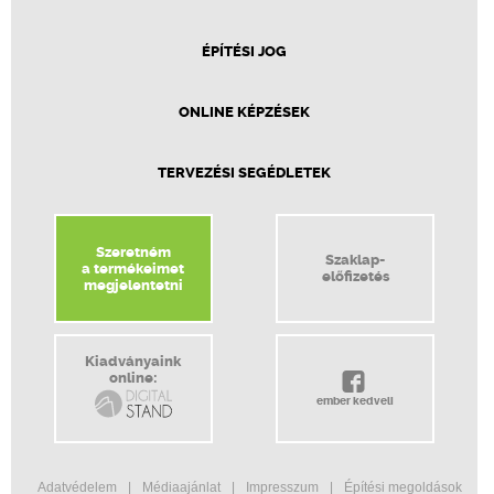
ÉPÍTÉSI JOG
ONLINE KÉPZÉSEK
TERVEZÉSI SEGÉDLETEK
Szeretném
Szaklap-
a termékeimet
előfizetés
megjelentetni
Kiadványaink
online:
ember kedveli
Adatvédelem
Médiaajánlat
Impresszum
Építési megoldások