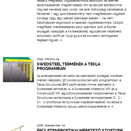
része a megfelelő rögzítéstechnikai eszközök és elemek
alkalmazásának megtervezése. Ám az épület esztétikuma
rögvest kevésbé lesz vonzó, de akár biztonsági kérdéseket is
felvethet – egy sportlétesítmény nem megfelelően rögzített
korlátja vagy egy szerelt szerkezet esetén –, ha nem
kellőképpen átgondolt a használt rögzítéstechnika. Utóbbi
megfelelő méretezéséhez azok számára, akik a fischer
anyagait választják a kivitelezéshez, egyszerűen kezelhető,
sokoldalú szoftver nyújt gyors és korszerű támogatást,
teljesen ingyen.
2019. március 29.
SWEDSTEEL TERMÉKEK A TEKLA
PROGRAMBAN
Az acélszerkezeti tervezők és szerkesztő kollégák körében
méltán népszerű 3D konstrukciós tervező programban, a
Tekla Structures BIM szoftverben immár elérhetők a
Swedsteel termékek is. A Swedsteel-Metecno Kft. és a
Construsoft Kft. együttműködésének köszönhetően a Tekla
Structures tartalmazza a Swedsteel tartószerkezeti Z-, C-,
CI-, U-profilokat és burkolati trapézlemezeket, továbbá a
Swedsteel-Metecno típusú szendvicspaneleket is.
2018. szeptember 04.
ÉPÜLETENERGETIKAI MÉRETEZŐ SZOFTVER