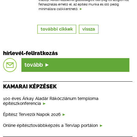
felhasználás érhető el, az építési munka és idő pedig
minimálisra csökkenthető.
további cikkek
vissza
hírlevél-feliratkozás
tovább
KAMARAI KÉPZÉSEK
100 éves Árkay Aladár Rákócziánum temploma
építészkonferencia
Építész Tervezői Napok 2026
Online építésztovábbképzés a Tervlap portálon