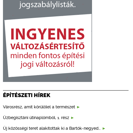
ÉPÍTÉSZETI HÍREK
Városrész, amit körülölel a természet
Üzbegisztáni útinaplómból, 1. rész
Új közösségi teret alakítottak ki a Bartók-negyed…