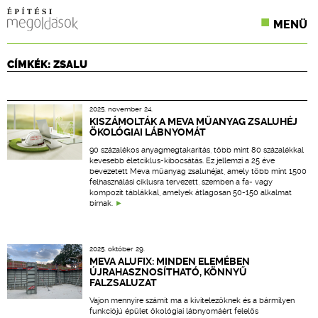
MENÜ
KONFERENCIÁK
CÍMKÉK: ZSALU
SZAKLAPOK
2025. november 24.
CPR TERMÉKKIÍRÁS
KISZÁMOLTÁK A MEVA MŰANYAG ZSALUHÉJ
ÖKOLÓGIAI LÁBNYOMÁT
ÉPÍTÉSI JOG
90 százalékos anyagmegtakarítás, több mint 80 százalékkal
kevesebb életciklus-kibocsátás. Ez jellemzi a 25 éve
bevezetett Meva műanyag zsaluhéjat, amely több mint 1500
ONLINE KÉPZÉSEK
felhasználási ciklusra tervezett, szemben a fa- vagy
kompozit táblákkal, amelyek átlagosan 50-150 alkalmat
bírnak.
TERVEZÉSI SEGÉDLETEK
2025. október 29.
MEVA ALUFIX: MINDEN ELEMÉBEN
ÚJRAHASZNOSÍTHATÓ, KÖNNYŰ
FALZSALUZAT
Vajon mennyire számít ma a kivitelezőknek és a bármilyen
funkciójú épület ökológiai lábnyomáért felelős