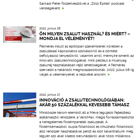
Sarkadi Péter főszerkesztővel a „Zöld Építés” podcast
vendégeként.
2022. június 28.
ÖN MILYEN ZSALUT HASZNÁL? ÉS MIÉRT? –
MONDJA EL VÉLEMÉNYÉT!
Felmérés indult az építőipari szakemberek körében a
zsaluzással kapcsolatos szokásokról és a döntést
befolyásoló tényezőkről, valamint arról, mennyire ismerik az
innovatív zsalutechnológiákat, mint például a műanyag
zsaluhéj használatában rejlő lehetőségeket. A felmérés
szervezői a határidőt meghosszabbították, 2022. július 08-ig
várják a véleményeket, a részvétel anonim.
2022. június 27.
INNOVÁCIÓ A ZSALUTECHNOLÓGIÁBAN:
AKÁR 50 SZÁZALÉKKAL KEVESEBB TÁMASZ
Mindössze három elemből áll a Meva legújabb fejlesztésű
alátámasztó rendszere, a VarioMax, mégis forradalmasította
a kéregelemes födémpanelek zsaluzását. A
födémtámaszból, dupla főtartóból és kihúzható főtartóból
álló rendszer használatával pénzt és időt takaríthatunk meg,
legyen szó akár kisebb beruházásról, akár több milliárdos