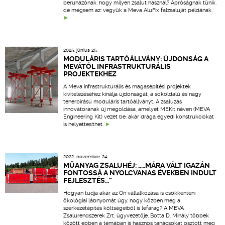
beruházónak, hogy milyen zsalut használ? Apróságnak tűnik,
de mégsem az: vegyük a Meva AluFix falzsaluját példának.
2025. június 25.
MODULÁRIS TARTÓÁLLVÁNY: ÚJDONSÁG A
MEVÁTÓL INFRASTRUKTURÁLIS
PROJEKTEKHEZ
A Meva infrastrukturális és magasépítési projektek
kivitelezéséhez kínálja újdonságát, a sokoldalú és nagy
teherbírású moduláris tartóállványt. A zsaluzás
innovátorának új megoldása, amelyet MEKit néven (MEVA
Engineering Kit) vezet be, akár drága egyedi konstrukciókat
is helyettesíthet.
2022. november 24.
MŰANYAG ZSALUHÉJ: „…MÁRA VÁLT IGAZÁN
FONTOSSÁ A NYOLCVANAS ÉVEKBEN INDULT
FEJLESZTÉS…”
Hogyan tudja akár az Ön vállalkozása is csökkenteni
ökológiai lábnyomát úgy, hogy közben még a
szerkezetépítés költségeiből is lefarag? A MEVA
Zsalurendszerek Zrt. ügyvezetője, Botta D. Mihály többek
között ebben a témában is hasznos tanácsokat osztott meg