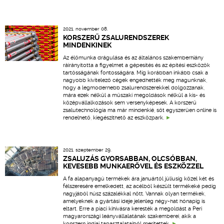
2021. november 08.
KORSZERŰ ZSALURENDSZEREK
MINDENKINEK
Az élőmunka drágulása és az általános szakemberhiány
ráirányította a figyelmet a gépesítés és az építési eszközök
tartósságának fontosságára. Míg korábban inkább csak a
nagyobb kivitelező cégek engedhették meg magunknak,
hogy a legmodernebb zsalurendszerekkel dolgozzanak,
mára ezek nélkül a műszaki megoldások nélkül a kis- és
középvállalkozások sem versenyképesek. A korszerű
zsalutechnológia ma már mindenkié, sőt egyszerűen online is
rendelhető, kiegészíthető az eszközpark.
2021. szeptember 29.
ZSALUZÁS GYORSABBAN, OLCSÓBBAN,
KEVESEBB MUNKAERŐVEL ÉS ESZKÖZZEL
A fa alapanyagú termékek ára januártól júliusig közel két és
félszeresére emelkedett, az acélból készült termékeké pedig
nagyjából húsz százalékkal nőtt. Vannak olyan termékek,
amelyeknek a gyártási ideje jelenleg négy-hat hónapig is
eltart. Erre a piaci kihívásra keresték a megoldást a Peri
magyarországi leányvállalatának szakemberei, akik a
konszern indiai tapasztalataiból merítettek.