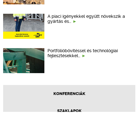
A piaci igényekkel együtt növekszik a
gyártás és…
Portfólióbővítéssel és technológiai
fejlesztésekkel…
KONFERENCIÁK
SZAKLAPOK
CPR TERMÉKKIÍRÁS