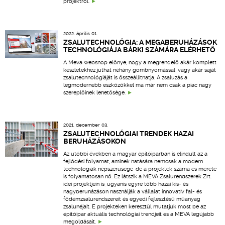
projektről.
2022. április 01.
ZSALUTECHNOLÓGIA: A MEGABERUHÁZÁSOK
TECHNOLÓGIÁJA BÁRKI SZÁMÁRA ELÉRHETŐ
A Meva webshop előnye, hogy a megrendelő akár komplett
készletekhez juthat néhány gombnyomással, vagy akár saját
zsalutechnológiáját is összeállíthatja. A zsaluzás a
legmodernebb eszközökkel ma már nem csak a piac nagy
szereplőinek lehetősége.
2021. december 03.
ZSALUTECHNOLÓGIAI TRENDEK HAZAI
BERUHÁZÁSOKON
Az utóbbi években a magyar építőiparban is elindult az a
fejlődési folyamat, aminek hatására nemcsak a modern
technológiák népszerűsége, de a projektek száma és mérete
is folyamatosan nő. Ez látszik a MEVA Zsalurendszerek Zrt.
idei projektjein is, ugyanis egyre több hazai kis- és
nagyberuházáson használják a vállalat innovatív fal- és
födémzsalurendszereit és egyedi fejlesztésű műanyag
zsaluhéjait. E projekteken keresztül mutatjuk most be az
építőipar aktuális technológiai trendjeit és a MEVA legújabb
megoldásait.