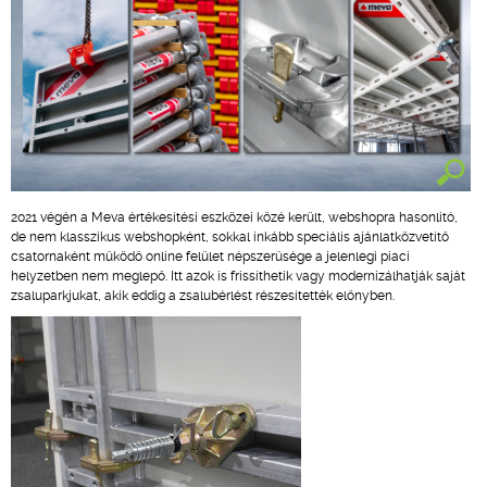
2021 végén a Meva értékesítési eszközei közé került, webshopra hasonlító,
de nem klasszikus webshopként, sokkal inkább speciális ajánlatközvetítő
csatornaként működő online felület népszerűsége a jelenlegi piaci
helyzetben nem meglepő. Itt azok is frissíthetik vagy modernizálhatják saját
zsaluparkjukat, akik eddig a zsalubérlést részesítették előnyben.