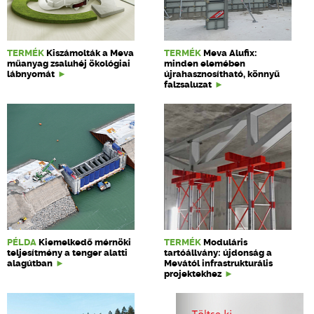
TERMÉK
Kiszámolták a Meva
TERMÉK
Meva Alufix:
műanyag zsaluhéj ökológiai
minden elemében
lábnyomát
újrahasznosítható, könnyű
falzsaluzat
PÉLDA
Kiemelkedő mérnöki
TERMÉK
Moduláris
teljesítmény a tenger alatti
tartóállvány: újdonság a
alagútban
Mevától infrastrukturális
projektekhez