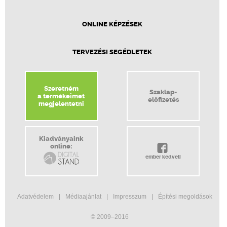
ONLINE KÉPZÉSEK
TERVEZÉSI SEGÉDLETEK
Szeretném
Szaklap-
a termékeimet
előfizetés
megjelentetni
Kiadványaink
online:
ember kedveli
Adatvédelem
Médiaajánlat
Impresszum
Építési megoldások
© 2009–2016