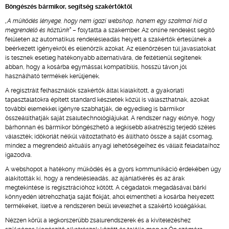
Böngészés bármikor, segítség szakértőktől
„A működés lényege, hogy nem igazi webshop, hanem egy szakmai híd a
megrendelő és köztünk”
– folytatta a szakember. Az online rendelést segítő
felületen az automatikus rendelésleadás helyett a szakértők értesülnek a
beérkezett igényekről és ellenőrzik azokat. Az ellenőrzésen túl javaslatokat
is tesznek esetleg hatékonyabb alternatívára, de feltétlenül segítenek
abban, hogy a kosárba egymással kompatibilis, hosszú távon jól
használható termékek kerüljenek.
A regisztrált felhasználók szakértők által kialakított, a gyakorlati
tapasztalatokra épített standard készletek közül is választhatnak, azokat
további elemekkel igényre szabhatják, de egyedileg is bármikor
összeállíthatják saját zsalutechnológiájukat. A rendszer nagy előnye, hogy
bárhonnan és bármikor böngészhető a legkisebb alkatrészig terjedő széles
választék; időkorlát nélkül változtatható és állítható össze a saját csomag,
mindez a megrendelő aktuális anyagi lehetőségeihez és vállalt feladataihoz
igazodva.
A webshopot a hatékony működés és a gyors kommunikáció érdekében úgy
alakították ki, hogy a rendelésleadás, az ajánlatkérés és az árak
megtekintése is regisztrációhoz kötött. A cégadatok megadásával bárki
könnyedén létrehozhatja saját fiókját, ahol elmentheti a kosárba helyezett
termékeket, illetve a rendszeren belül levelezhet a szakértő kollégákkal.
Nézzen körül a legkorszerűbb zsalurendszerek és a kivitelezéshez