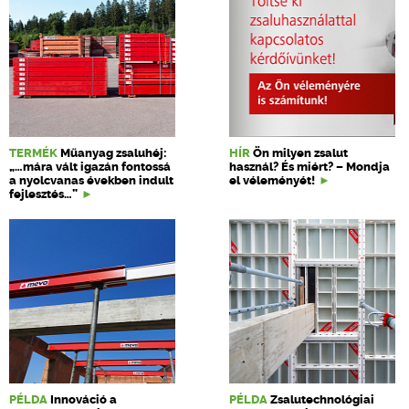
TERMÉK
Műanyag zsaluhéj:
HÍR
Ön milyen zsalut
„…mára vált igazán fontossá
használ? És miért? – Mondja
a nyolcvanas években indult
el véleményét!
fejlesztés…”
PÉLDA
Innováció a
PÉLDA
Zsalutechnológiai