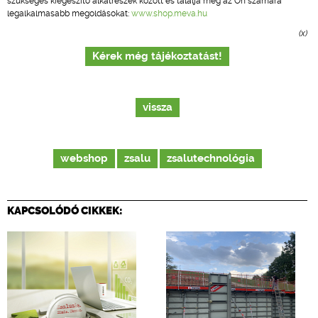
szükséges kiegészítő alkatrészek között és találja meg az Ön számára
legalkalmasabb megoldásokat:
www.shop.meva.hu
(x)
Kérek még tájékoztatást!
vissza
webshop
zsalu
zsalutechnológia
KAPCSOLÓDÓ CIKKEK: