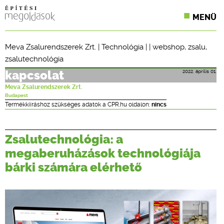
MENÜ
KONFERENCIÁK
Meva Zsalurendszerek Zrt.
|
Technológia
| |
webshop
,
zsalu
,
zsalutechnológia
SZAKLAPOK
2022. április 01.
kapcsolat
CPR TERMÉKKIÍRÁS
Meva Zsalurendszerek Zrt.
Budapest
ÉPÍTÉSI JOG
Termékkiíráshoz szükséges adatok a CPR.hu oldalon:
nincs
ONLINE KÉPZÉSEK
Zsalutechnológia: a
TERVEZÉSI SEGÉDLETEK
megaberuházások technológiája
bárki számára elérhető