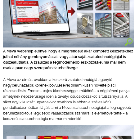
A Meva webshop előnye, hogy a megrendelő akár komplett készletekhez
juthat néhány gombnyomással, vagy akár saját zsalutechnológiáját is
összeállíthatja. A zsaluzás a legmodernebb eszközökkel ma már nem
csak a piac nagy szereplőinek lehetősége.
A Meva az elmúlt években a korszerű zsalutechnológiát igénylő
nagyberuházások körének bővülésével dinamikusan növelte piaci
részesedését. Emellett teljes kiterheltséggel működött a cég bérleti parkja,
amelynek népszerűsége idén a tavalyi csúcsidőszakot is túlszárnyalja. A
siker egyik kulcsát ugyanakkor továbbra is abban a széles körű
gondolkodásmódban látják, ami a Meva zsalutechnológiáját a legnagyobb
beruházásoktól a legkisebb vállalkozások számára is elérhetővé tette – a
korszerű zsalutechnológia ma már mindenkié.