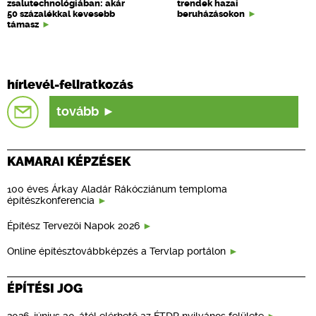
zsalutechnológiában: akár
trendek hazai
50 százalékkal kevesebb
beruházásokon
támasz
hírlevél-feliratkozás
tovább
KAMARAI KÉPZÉSEK
100 éves Árkay Aladár Rákócziánum temploma
építészkonferencia
Építész Tervezői Napok 2026
Online építésztovábbképzés a Tervlap portálon
ÉPÍTÉSI JOG
2026. június 30-ától elérhető az ÉTDR nyilvános felülete