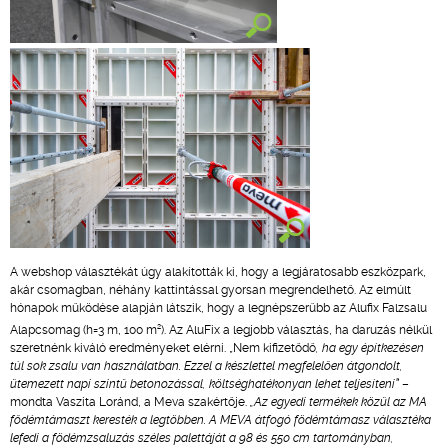
A webshop választékát úgy alakították ki, hogy a legjáratosabb eszközpark,
akár csomagban, néhány kattintással gyorsan megrendelhető. Az elmúlt
hónapok működése alapján látszik, hogy a legnépszerűbb az Alufix Falzsalu
2
Alapcsomag (h=3 m, 100 m
). Az AluFix a legjobb választás, ha daruzás nélkül
szeretnénk kiváló eredményeket elérni. „Nem kifizetődő
, ha egy építkezésen
túl sok zsalu van használatban. Ezzel a készlettel megfelelően átgondolt,
ütemezett napi szintű betonozással, költséghatékonyan lehet teljesíteni”
–
mondta Vaszita Loránd, a Meva szakértője.
„Az egyedi termékek közül az MA
fődémtámaszt keresték a legtöbben. A MEVA átfogó födémtámasz választéka
lefedi a födémzsaluzás széles palettáját a 98 és 550 cm tartományban,