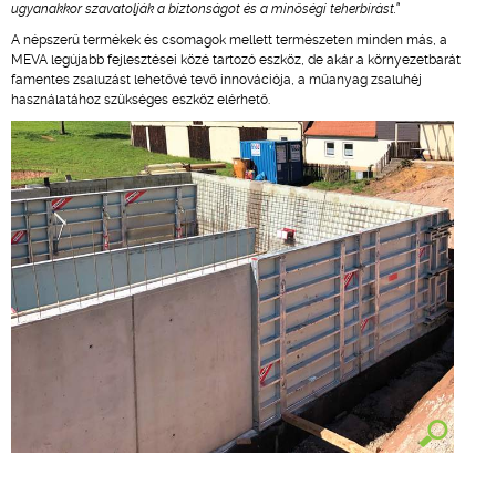
ugyanakkor szavatolják a biztonságot és a minőségi teherbírást.”
A népszerű termékek és csomagok mellett természeten minden más, a
MEVA legújabb fejlesztései közé tartozó eszköz, de akár a környezetbarát
famentes zsaluzást lehetővé tevő innovációja, a műanyag zsaluhéj
használatához szükséges eszköz elérhető.