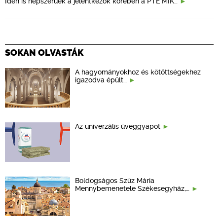
Idén is népszerűek a jelentkezők körében a PTE MIK…
SOKAN OLVASTÁK
A hagyományokhoz és kötöttségekhez
igazodva épült…
Az univerzális üveggyapot
Boldogságos Szűz Mária
Mennybemenetele Székesegyház,…