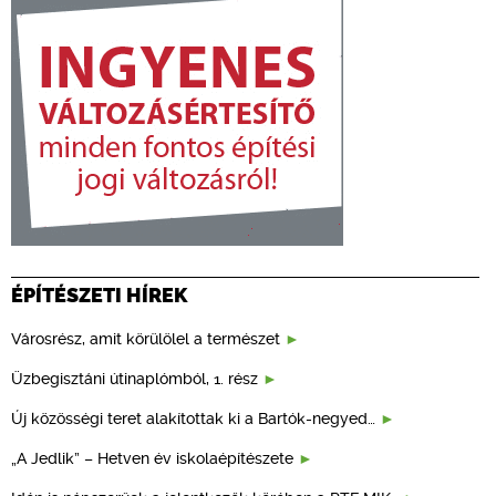
ÉPÍTÉSZETI HÍREK
Városrész, amit körülölel a természet
Üzbegisztáni útinaplómból, 1. rész
Új közösségi teret alakítottak ki a Bartók-negyed…
„A Jedlik” – Hetven év iskolaépítészete