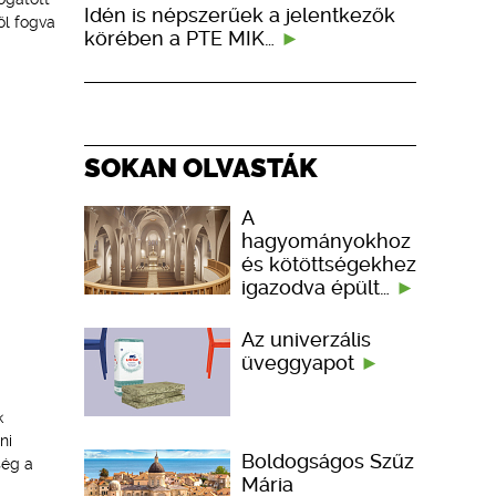
Idén is népszerűek a jelentkezők
ől fogva
körében a PTE MIK…
SOKAN OLVASTÁK
A
hagyományokhoz
és kötöttségekhez
igazodva épült…
Az univerzális
üveggyapot
k
ni
Boldogságos Szűz
ség a
Mária