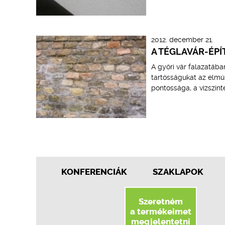
2012. december 21.
A TÉGLAVÁR-ÉPÍ
A győri vár falazatába
tartósságukat az elmúl
pontossága, a vízszin
KONFERENCIÁK
SZAKLAPOK
Szeretném
a termékeimet
megjelentetni