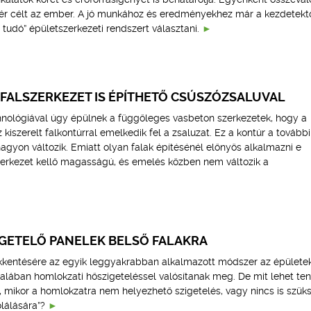
r célt az ember. A jó munkához és eredményekhez már a kezdetekt
tudó” épületszerkezeti rendszert választani.
FALSZERKEZET IS ÉPÍTHETŐ CSÚSZÓZSALUVAL
nológiával úgy épülnek a függőleges vasbeton szerkezetek, hogy a
kiszerelt falkontúrral emelkedik fel a zsaluzat. Ez a kontúr a további
gyon változik. Emiatt olyan falak építésénél előnyös alkalmazni e
szerkezet kellő magasságú, és emelés közben nem változik a
IGETELŐ PANELEK BELSŐ FALAKRA
ökkentésére az egyik leggyakrabban alkalmazott módszer az épülete
talában homlokzati hőszigeteléssel valósítanak meg. De mit lehet ten
 mikor a homlokzatra nem helyezhető szigetelés, vagy nincs is szük
lálására”?