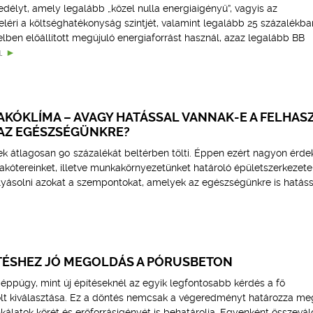
délyt, amely legalább „közel nulla energiaigényű”, vagyis az
léri a költséghatékonyság szintjét, valamint legalább 25 százalékba
lben előállított megújuló energiaforrást használ, azaz legalább BB
.
AKÓKLÍMA – AVAGY HATÁSSAL VANNAK-E A FELHAS
AZ EGÉSZSÉGÜNKRE?
ek átlagosan 90 százalékát beltérben tölti. Éppen ezért nagyon érde
akótereinket, illetve munkakörnyezetünket határoló épületszerkezete
lyásolni azokat a szempontokat, amelyek az egészségünkre is hatáss
TÉSHEZ JÓ MEGOLDÁS A PÓRUSBETON
 éppúgy, mint új építéseknél az egyik legfontosabb kérdés a fő
lt kiválasztása. Ez a döntés nemcsak a végeredményt határozza me
kálatok körét és erőforrásigényét is behatárolja. Egyenként összevál