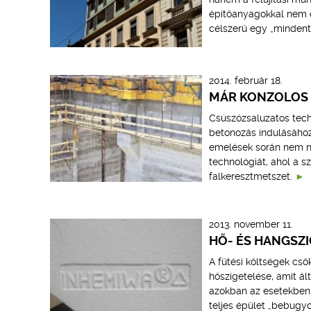
építőanyagokkal nem é
célszerű egy „mindent 
2014. február 18.
MÁR KONZOLOS 
Csúszózsaluzatos tech
betonozás indulásához 
emelések során nem na
technológiát, ahol a 
falkeresztmetszet.
2013. november 11.
HŐ- ÉS HANGSZ
A fűtési költségek cs
hőszigetelése, amit ál
azokban az esetekben,
teljes épület „bebugyo