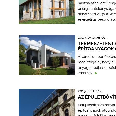
használatbavételi enge
energiahatékonysága e
helyszínen vagy a köze
energetikai besorolású
2019. október 01.
TERMÉSZETES L
ÉPÍTŐANYAGOK 
A városi ember életén
megvizsgálni, hogy a l
anyagai tudják-e befo
lehetnek.
2019. június 17.
AZ ÉPÜLETBŐVÍ
Felújítások alkalmával
építőanyagok átgondo
hanem a felújítási mun