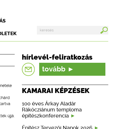
ÁS
DLETEK
hírlevél-feliratkozás
tovább
netele
KAMARAI KÉPZÉSEK
i
ichárd
100 éves Árkay Aladár
tartva
Rákócziánum temploma
építészkonferencia
ék újjá.
Építész Tervezői Napok 2026