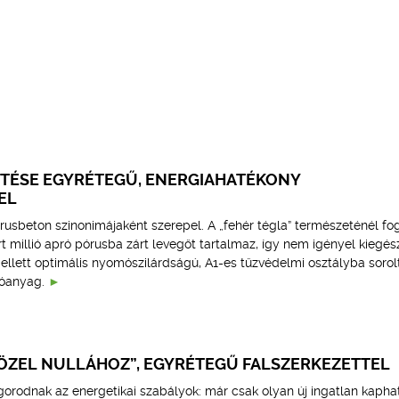
PÍTÉSE EGYRÉTEGŰ, ENERGIAHATÉKONY
EL
usbeton szinonimájaként szerepel. A „fehér tégla” természeténél fo
rt millió apró pórusba zárt levegőt tartalmaz, így nem igényel kiegés
ellett optimális nyomószilárdságú, A1-es tűzvédelmi osztályba sorol
zóanyag.
KÖZEL NULLÁHOZ”, EGYRÉTEGŰ FALSZERKEZETTEL
zigorodnak az energetikai szabályok: már csak olyan új ingatlan kapha