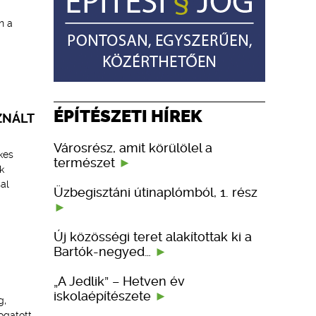
n a
ÉPÍTÉSZETI HÍREK
ZNÁLT
Városrész, amit körülölel a
kes
természet
k
al
Üzbegisztáni útinaplómból, 1. rész
Új közösségi teret alakítottak ki a
Bartók-negyed…
„A Jedlik” – Hetven év
iskolaépítészete
g,
ogatott