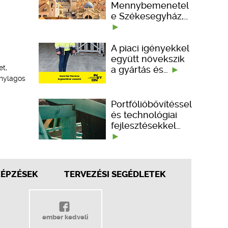
Mennybemenetel
e Székesegyház,…
A piaci igényekkel
együtt növekszik
et,
a gyártás és…
onylagos
Portfólióbővítéssel
és technológiai
fejlesztésekkel…
KÉPZÉSEK
TERVEZÉSI SEGÉDLETEK
ember kedveli