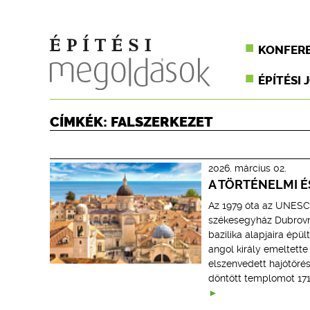
KONFER
ÉPÍTÉSI 
CÍMKÉK: FALSZERKEZET
2026. március 02.
A TÖRTÉNELMI 
Az 1979 óta az UNESC
székesegyház Dubrovn
bazilika alapjaira épü
angol király emeltette
elszenvedett hajótörés
döntött templomot 1713-