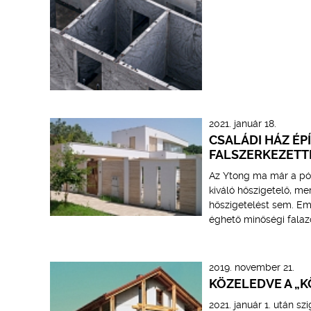
2021. január 18.
CSALÁDI HÁZ É
FALSZERKEZETT
Az Ytong ma már a pór
kiváló hőszigetelő, me
hőszigetelést sem. Em
éghető minőségi fala
2019. november 21.
KÖZELEDVE A „
2021. január 1. után s