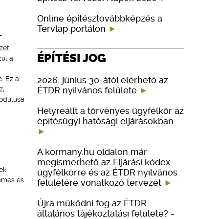
Online építésztovábbképzés a
Tervlap portálon
L
zet
ÉPÍTÉSI JOG
zül a
2026. június 30-ától elérhető az
. Ez a
ÉTDR nyilvános felülete
z,
odulusa
Helyreállt a törvényes ügyfélkör az
építésügyi hatósági eljárásokban
A kormany.hu oldalon már
megismerhető az Eljárási kódex
ek
ügyfélkörre és az ÉTDR nyilvános
lemes és
felületére vonatkozó tervezet
Újra működni fog az ÉTDR
általános tájékoztatási felülete? -