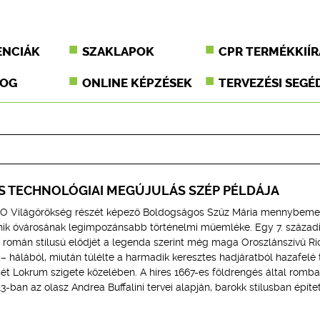
ENCIÁK
SZAKLAPOK
CPR TERMÉKKIÍR
JOG
ONLINE KÉPZÉSEK
TERVEZÉSI SEGÉ
ÉS TECHNOLÓGIAI MEGÚJULÁS SZÉP PÉLDÁJA
O Világörökség részét képező Boldogságos Szűz Mária mennybeme
ik óvárosának legimpozánsabb történelmi műemléke. Egy 7. század
lt román stílusú elődjét a legenda szerint még maga Oroszlánszívű R
 – hálából, miután túlélte a harmadik keresztes hadjáratból hazafelé 
ét Lokrum szigete közelében. A híres 1667-es földrengés által romba
ban az olasz Andrea Buffalini tervei alapján, barokk stílusban épített