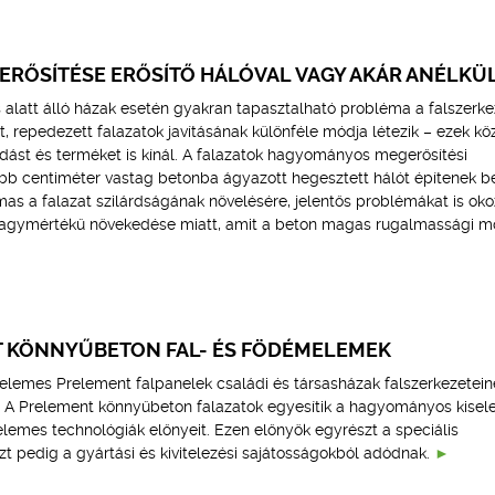
ERŐSÍTÉSE ERŐSÍTŐ HÁLÓVAL VAGY AKÁR ANÉLKÜ
tás alatt álló házak esetén gyakran tapasztalható probléma a falszerke
, repedezett falazatok javításának különféle módja létezik – ezek kö
ást és terméket is kínál. A falazatok hagyományos megerősítési
öbb centiméter vastag betonba ágyazott hegesztett hálót építenek be
mas a falazat szilárdságának növelésére, jelentős problémákat is oko
agymértékű növekedése miatt, amit a beton magas rugalmassági m
 KÖNNYŰBETON FAL- ÉS FÖDÉMELEMEK
yelemes Prelement falpanelek családi és társasházak falszerkezetein
s. A Prelement könnyűbeton falazatok egyesítik a hagyományos kise
lemes technológiák előnyeit. Ezen előnyök egyrészt a speciális
t pedig a gyártási és kivitelezési sajátosságokból adódnak.