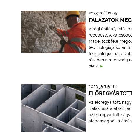
2023. május 05.
FALAZATOK MEG
A régi építésű, felújí
repedése. A károsodott
Mapei többféle megold
technológiája során t
technológia, bár alkal
részben a merevség n
okoz.
2023. január 18.
ELŐREGYÁRTOTT
Az előregyártott, nag
kialakítására alkalma
az előregyártott nagye
alapanyagból, másrész