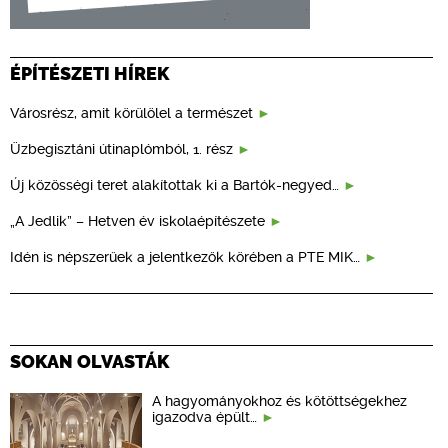
ÉPÍTÉSZETI HÍREK
Városrész, amit körülölel a természet
Üzbegisztáni útinaplómból, 1. rész
Új közösségi teret alakítottak ki a Bartók-negyed…
„A Jedlik” – Hetven év iskolaépítészete
Idén is népszerűek a jelentkezők körében a PTE MIK…
SOKAN OLVASTÁK
A hagyományokhoz és kötöttségekhez
igazodva épült…