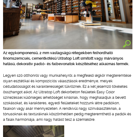
Az egykomponensű, 2 mm vastagságú rétegekben felhordható
finomszemcsés, cementkötésű Ultratop Loft simított vagy márványos
hatású, dekoratív padló- és falbevonatok készítéséhez alkalmas termék.
Legyen szó otthonról vagy munkahelyről: a megfelelő légkör megteremtése
olyan esztétikai és kompozíciós választások eredménye, melyek
céltudatosságot és karakterességet tükröznek. Ez a két jellemző tökéletes
összhangot alkot. Az Ultratop Loft dekorbeton felületek Easy Color
színezéssel különleges lehetőséget kínálnak, hogy meghaladjuk a bevett
szokásokat, és karakteres, egyedi felületeket hozzunk létre padlókon,
falakon vagy akár mennyezeten. A rendkívül nagy színválasztéknak, a
tónusoknak és textúráknak köszönhetően pedig megteremthető a padlók és
a falak harmóniája, ami nagy hatást tesz a szemlélőre.