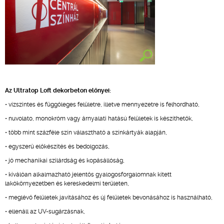
Az Ultratop Loft dekorbeton előnyei:
• vízszintes és függőleges felületre, illetve mennyezetre is felhordható,
• nuvolato, monokróm vagy árnyalati hatású felületek is készíthetők,
• több mint százféle szín választható a színkártyák alapján,
• egyszerű előkészítés és bedolgozás,
• jó mechanikai szilárdság és kopásállóság,
• kiválóan alkalmazható jelentős gyalogosforgalomnak kitett
lakókörnyezetben és kereskedelmi területen,
• meglévő felületek javításához és új felületek bevonásához is használható,
• ellenáll az UV-sugárzásnak,