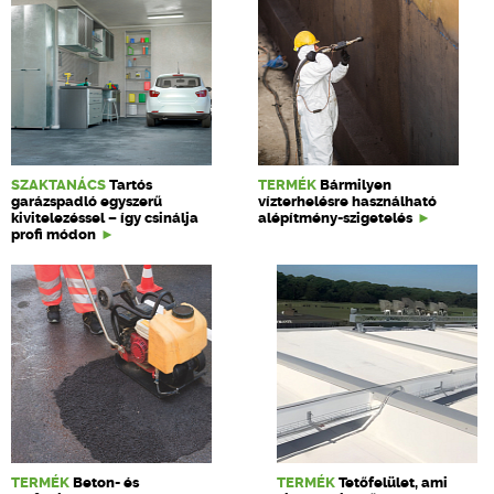
SZAKTANÁCS
Tartós
TERMÉK
Bármilyen
garázspadló egyszerű
vízterhelésre használható
kivitelezéssel – így csinálja
alépítmény-szigetelés
profi módon
TERMÉK
Beton- és
TERMÉK
Tetőfelület, ami