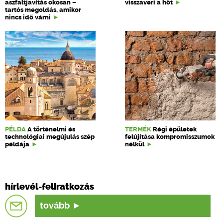
aszfaltjavítás okosan –
visszaveri a hőt
tartós megoldás, amikor
nincs idő várni
PÉLDA
A történelmi és
TERMÉK
Régi épületek
technológiai megújulás szép
felújítása kompromisszumok
példája
nélkül
hírlevél-feliratkozás
tovább