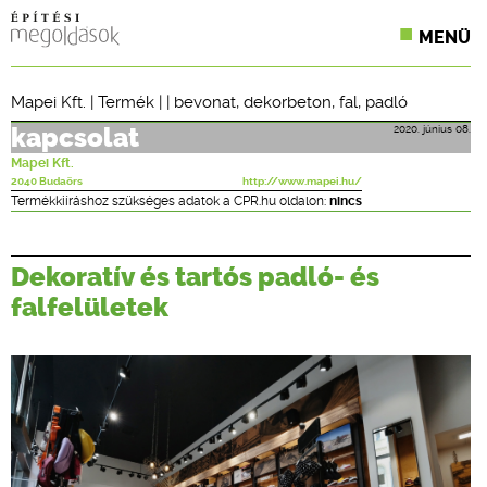
MENÜ
KONFERENCIÁK
Mapei Kft.
|
Termék
| |
bevonat
,
dekorbeton
,
fal
,
padló
SZAKLAPOK
2020. június 08.
kapcsolat
Mapei Kft.
CPR TERMÉKKIÍRÁS
2040 Budaörs
http://www.mapei.hu/
Termékkiíráshoz szükséges adatok a CPR.hu oldalon:
nincs
ÉPÍTÉSI JOG
Dekoratív és tartós padló- és
ONLINE KÉPZÉSEK
falfelületek
TERVEZÉSI SEGÉDLETEK