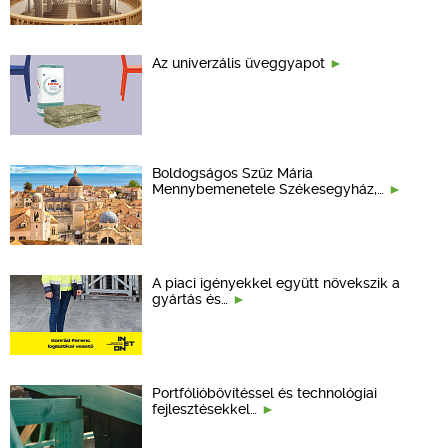
Az univerzális üveggyapot
Boldogságos Szűz Mária
Mennybemenetele Székesegyház,…
A piaci igényekkel együtt növekszik a
gyártás és…
Portfólióbővítéssel és technológiai
fejlesztésekkel…