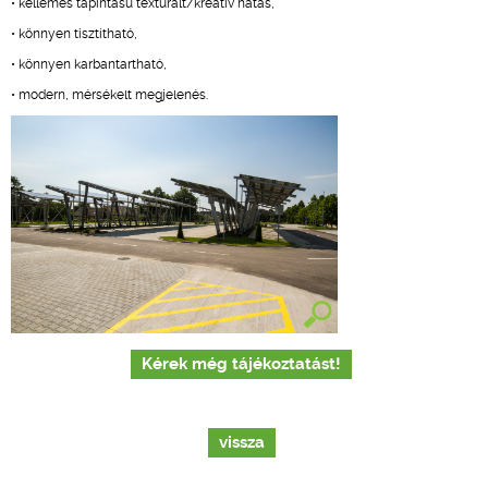
• kellemes tapintású texturált/kreatív hatás,
• könnyen tisztítható,
• könnyen karbantartható,
• modern, mérsékelt megjelenés.
Kérek még tájékoztatást!
vissza