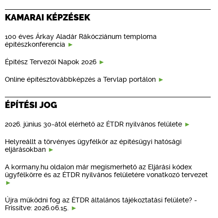
KAMARAI KÉPZÉSEK
100 éves Árkay Aladár Rákócziánum temploma
építészkonferencia
Építész Tervezői Napok 2026
Online építésztovábbképzés a Tervlap portálon
ÉPÍTÉSI JOG
2026. június 30-ától elérhető az ÉTDR nyilvános felülete
Helyreállt a törvényes ügyfélkör az építésügyi hatósági
eljárásokban
A kormany.hu oldalon már megismerhető az Eljárási kódex
ügyfélkörre és az ÉTDR nyilvános felületére vonatkozó tervezet
Újra működni fog az ÉTDR általános tájékoztatási felülete? -
Frissítve: 2026.06.15.