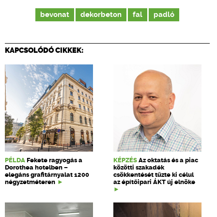
bevonat
dekorbeton
fal
padló
KAPCSOLÓDÓ CIKKEK:
PÉLDA
Fekete ragyogás a
KÉPZÉS
Az oktatás és a piac
Dorothea hotelben –
közötti szakadék
elegáns grafitárnyalat 1200
csökkentését tűzte ki célul
négyzetméteren
az építőipari ÁKT új elnöke