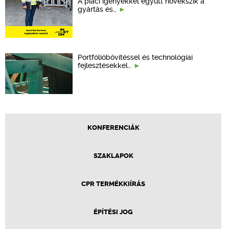
A piaci igényekkel együtt növekszik a
gyártás és…
Portfólióbővítéssel és technológiai
fejlesztésekkel…
KONFERENCIÁK
SZAKLAPOK
CPR TERMÉKKIÍRÁS
ÉPÍTÉSI JOG