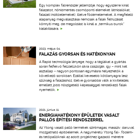
Egy komplex falrendszer jellemzője, hogy egyszerre kínál
falazatot, hőhídmentes csomóponti elemeket (áthidalókat,
falazati indítóelemeket), illetve födémelemeket. A megfelelő
alapanyag megválasztása nemcsak a falak felhúzását
könnyíti meg, de megoldást is kínál a „termikus burok”
kialakítására.
2023. május 04.
FALAZÁS GYORSAN ÉS HATÉKONYAN
A Rapid technológia lényege, hogy a téglákat a gyártás
során felfekvő felületükön síkra csiszolják, így – mint két
asztallap – nagyon pontosan egymásra helyezhetők a
következő sorokban. Ezáltal kevesebb kötőanyagra lesz
szükség a falazáshoz, illetve gyorsabbá válik a kivitelezés,
emellett jobb hőszigetelő képességgel rendelkező falak
nyerhetők.
2021. június 11.
ENERGIAHATÉKONY ÉPÜLETEK VASALT
PALLÓS ÉPÍTÉSI RENDSZERREL
Az Ytong vasalt palló termékek szintmagas, masszív, daruval
mozgatható építőelemek. A nagyméretű Ytong fal-, födém-
és tetőpallóknak az adott projekthez igazadó méretre