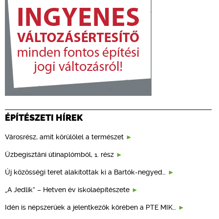
ÉPÍTÉSZETI HÍREK
Városrész, amit körülölel a természet
Üzbegisztáni útinaplómból, 1. rész
Új közösségi teret alakítottak ki a Bartók-negyed…
„A Jedlik” – Hetven év iskolaépítészete
Idén is népszerűek a jelentkezők körében a PTE MIK…