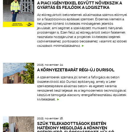
A PIACI IGÉNYEKKEL EGYÜTT NÖVEKSZIK A
GYÁRTÁS ÉS FEJLŐDIK A LOGISZTIKA
Az előregyártott betonelemek alkalmazása számos előnnyel
bír a falazóblokkos építéssel szemben. Érdemes kiemelni a
helyszínen történő kivitelezés minőségének jelentős
javulását, ami segíthet a szakképzett munkaerő hiányának
problémáján is. Ezen felül az előregyártott beton falelemek
használata hozzájárulhat a projektek kivitelezési idejének
csökkentéséhez, pontosabb becsléséhez, valamint az időbeli
csúszások minimalizálásához.
2025. november 24.
A KÖRNYEZETBARÁT RÉGI-ÚJ DURISOL
A szakemberek számára jól ismert a faforgács és beton
összetevőkből álló Durisol építőanyag, amely a Leier
szerkezetépítésre alkalmas beton- és égetett kerámia
rendszereit teszi teljessé, és a legmodernebb technológiával
készülve támogatja alacsony energiafelhasználású épületek
kivitelezését.
2025. november 18.
SZŰK TELEKADOTTSÁGOK ESETÉN
HATÉKONY MEGOLDÁS A KÖNNYEN