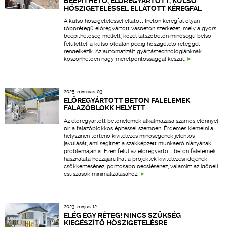
BEÉPÍTHETŐ, ELŐREGYÁRTOTT, KÜLSŐ
HŐSZIGETELÉSSEL ELLÁTOTT KÉREGFAL
A külső hőszigeteléssel ellátott Ineton kéregfal olyan
többrétegű előregyártott vasbeton szerkezet, mely a gyors
beépíthetőség mellett, közel látszóbeton minőségű belső
felülettel, a külső oldalán pedig hőszigetelő réteggel
rendelkezik. Az automatizált gyártástechnológiánknak
köszönhetően nagy méretpontossággal készül.
2025. március 03.
ELŐREGYÁRTOTT BETON FALELEMEK
FALAZÓBLOKK HELYETT
Az előregyártott betonelemek alkalmazása számos előnnyel
bír a falazóblokkos építéssel szemben. Érdemes kiemelni a
helyszínen történő kivitelezés minőségének jelentős
javulását, ami segíthet a szakképzett munkaerő hiányának
problémáján is. Ezen felül az előregyártott beton falelemek
használata hozzájárulhat a projektek kivitelezési idejének
csökkentéséhez, pontosabb becsléséhez, valamint az időbeli
csúszások minimalizálásához.
2023. május 12.
ELÉG EGY RÉTEG! NINCS SZÜKSÉG
KIEGÉSZÍTŐ HŐSZIGETELÉSRE