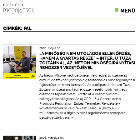
MENÜ
KONFERENCIÁK
CÍMKÉK: FAL
SZAKLAPOK
2026. május 18.
CPR TERMÉKKIÍRÁS
„A MINŐSÉG NEM UTÓLAGOS ELLENŐRZÉS,
HANEM A GYÁRTÁS RÉSZE” – INTERJÚ TUZA
ZOLTÁNNAL, AZ INETON MINŐSÉGIRÁNYÍTÁSI
ÉPÍTÉSI JOG
RENDSZER VEZETŐJÉVEL
Az Ineton Alsónémedi betonelem előregyártó üzeme az
ONLINE KÉPZÉSEK
elmúlt időszakban jelentős digitalizációs és minőségirányítási
fejlesztéseken ment keresztül. Az autóiparból érkező Tuza
Zoltán minőségirányítási rendszer vezető több, mint egy
TERVEZÉSI SEGÉDLETEK
évtizedes tapasztalatát ültette át a vasbetonelem-
előregyártás világába. Az új CPR – EU Construction
Products Regulation, Építési Termékek Rendelete –
követelményekre való felkészülésről, a „húzó elvű”
működésről és a digitális minőségellenőrzés szerepéről
beszélgettünk vele.
2026. március 04.