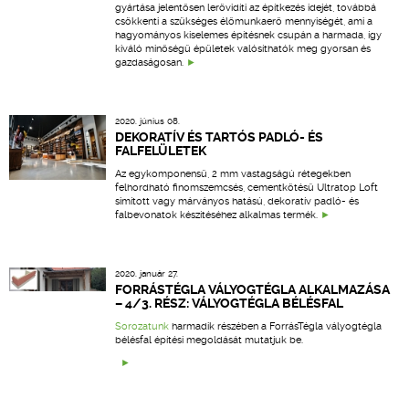
gyártása jelentősen lerövidíti az építkezés idejét, továbbá
csökkenti a szükséges élőmunkaerő mennyiségét, ami a
hagyományos kiselemes építésnek csupán a harmada, így
kiváló minőségű épületek valósíthatók meg gyorsan és
gazdaságosan.
2020. június 08.
DEKORATÍV ÉS TARTÓS PADLÓ- ÉS
FALFELÜLETEK
Az egykomponensű, 2 mm vastagságú rétegekben
felhordható finomszemcsés, cementkötésű Ultratop Loft
simított vagy márványos hatású, dekoratív padló- és
falbevonatok készítéséhez alkalmas termék.
2020. január 27.
FORRÁSTÉGLA VÁLYOGTÉGLA ALKALMAZÁSA
– 4/3. RÉSZ: VÁLYOGTÉGLA BÉLÉSFAL
Sorozatunk
harmadik részében a ForrásTégla vályogtégla
bélésfal építési megoldását mutatjuk be.