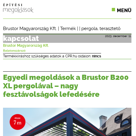
MENÜ
KONFERENCIÁK
Brustor Magyarország Kft.
|
Termék
| |
pergola
,
terasztető
SZAKLAPOK
2023. december 11.
kapcsolat
Brustor Magyarország Kft.
CPR TERMÉKKIÍRÁS
Balatonszárszó
Termékkiíráshoz szükséges adatok a CPR.hu oldalon:
nincs
ÉPÍTÉSI JOG
Egyedi megoldások a Brustor B200
ONLINE KÉPZÉSEK
XL pergolával – nagy
TERVEZÉSI SEGÉDLETEK
fesztávolságok lefedésére