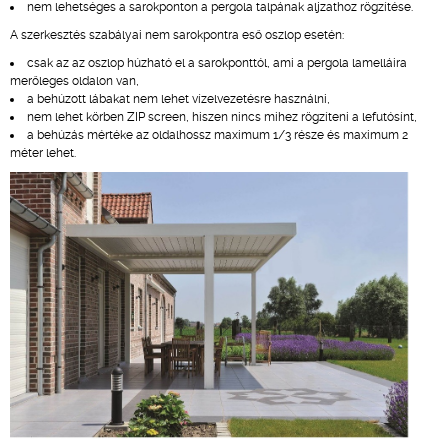
nem lehetséges a sarokponton a pergola talpának aljzathoz rögzítése.
A szerkesztés szabályai nem sarokpontra eső oszlop esetén:
csak az az oszlop húzható el a sarokponttól, ami a pergola lamelláira
merőleges oldalon van,
a behúzott lábakat nem lehet vízelvezetésre használni,
nem lehet körben ZIP screen, hiszen nincs mihez rögzíteni a lefutósínt,
a behúzás mértéke az oldalhossz maximum 1/3 része és maximum 2
méter lehet.