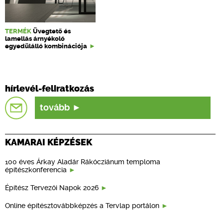
TERMÉK
Üvegtető és
lamellás árnyékoló
egyedülálló kombinációja
hírlevél-feliratkozás
tovább
KAMARAI KÉPZÉSEK
100 éves Árkay Aladár Rákócziánum temploma
építészkonferencia
Építész Tervezői Napok 2026
Online építésztovábbképzés a Tervlap portálon