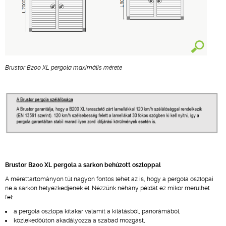
Brustor B200 XL pergola maximális mérete
Brustor B200 XL pergola a sarkon behúzott oszloppal
A mérettartományon túl nagyon fontos lehet az is, hogy a pergola oszlopai
ne a sarkon helyezkedjenek el. Nézzünk néhány példát ez mikor merülhet
fel:
a pergola oszlopa kitakar valamit a kilátásból, panorámából,
közlekedőúton akadályozza a szabad mozgást,