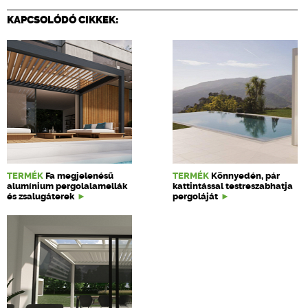
KAPCSOLÓDÓ CIKKEK:
TERMÉK
Fa megjelenésű
TERMÉK
Könnyedén, pár
alumínium pergolalamellák
kattintással testreszabhatja
és zsalugáterek
pergoláját