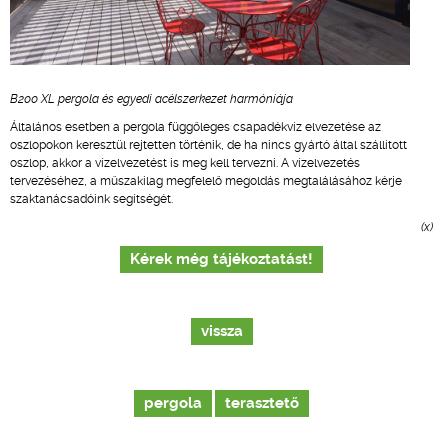
B200 XL pergola és egyedi acélszerkezet harmóniája
Általános esetben a pergola függőleges csapadékvíz elvezetése az
oszlopokon keresztül rejtetten történik, de ha nincs gyártó által szállított
oszlop, akkor a vízelvezetést is meg kell tervezni. A vízelvezetés
tervezéséhez, a műszakilag megfelelő megoldás megtalálásához kérje
szaktanácsadóink segítségét.
(x)
Kérek még tájékoztatást!
vissza
pergola
terasztető