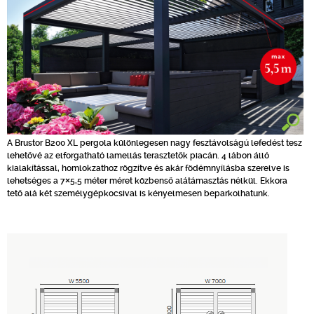
A Brustor B200 XL pergola különlegesen nagy fesztávolságú lefedést tesz
lehetővé az elforgatható lamellás terasztetők piacán. 4 lábon álló
kialakítással, homlokzathoz rögzítve és akár födémnyílásba szerelve is
lehetséges a 7×5,5 méter méret közbenső alátámasztás nélkül. Ekkora
tető alá két személygépkocsival is kényelmesen beparkolhatunk.