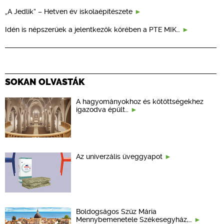
„A Jedlik” – Hetven év iskolaépítészete
Idén is népszerűek a jelentkezők körében a PTE MIK…
SOKAN OLVASTÁK
A hagyományokhoz és kötöttségekhez
igazodva épült…
Az univerzális üveggyapot
Boldogságos Szűz Mária
Mennybemenetele Székesegyház,…