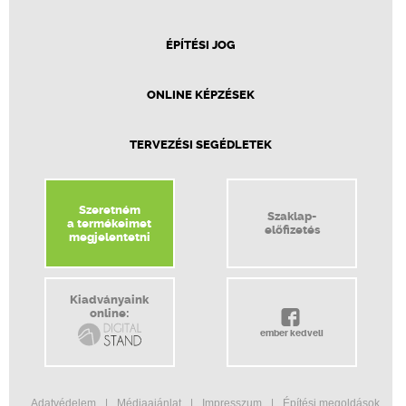
ÉPÍTÉSI JOG
ONLINE KÉPZÉSEK
TERVEZÉSI SEGÉDLETEK
Szeretném
Szaklap-
a termékeimet
előfizetés
megjelentetni
Kiadványaink
online:
ember kedveli
Adatvédelem
Médiaajánlat
Impresszum
Építési megoldások