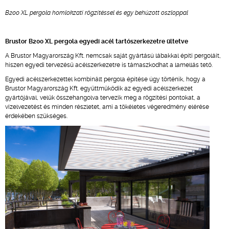
B200 XL pergola homlokzati rögzítéssel és egy behúzott oszloppal
Brustor B200 XL pergola egyedi acél tartószerkezetre ültetve
A Brustor Magyarország Kft. nemcsak saját gyártású lábakkal építi pergoláit,
hiszen egyedi tervezésű acélszerkezetre is támaszkodhat a lamellás tető.
Egyedi acélszerkezettel kombinált pergola építése úgy történik, hogy a
Brustor Magyarország Kft. együttműködik az egyedi acélszerkezet
gyártójával, velük összehangolva tervezik meg a rögzítési pontokat, a
vízelvezetést és minden részletet, ami a tökéletes végeredmény elérése
érdekében szükséges.