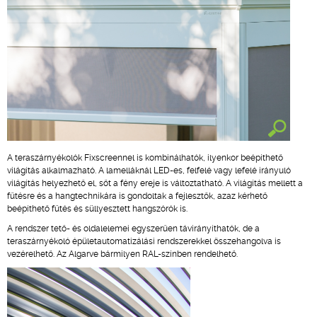
A teraszárnyékolók Fixscreennel is kombinálhatók, ilyenkor beépíthető
világítás alkalmazható. A lamelláknál LED-es, felfelé vagy lefelé irányuló
világítás helyezhető el, sőt a fény ereje is változtatható. A világítás mellett a
fűtésre és a hangtechnikára is gondoltak a fejlesztők, azaz kérhető
beépíthető fűtés és süllyesztett hangszórók is.
A rendszer tető- és oldalelemei egyszerűen távirányíthatók, de a
teraszárnyékoló épületautomatizálási rendszerekkel összehangolva is
vezérelhető. Az Algarve bármilyen RAL-színben rendelhető.