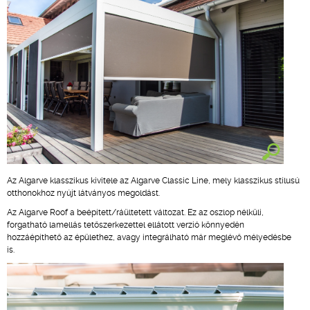
Az Algarve klasszikus kivitele az Algarve Classic Line, mely klasszikus stílusú
otthonokhoz nyújt látványos megoldást.
Az Algarve Roof a beépített/ráültetett változat. Ez az oszlop nélküli,
forgatható lamellás tetőszerkezettel ellátott verzió könnyedén
hozzáépíthető az épülethez, avagy integrálható már meglévő mélyedésbe
is.