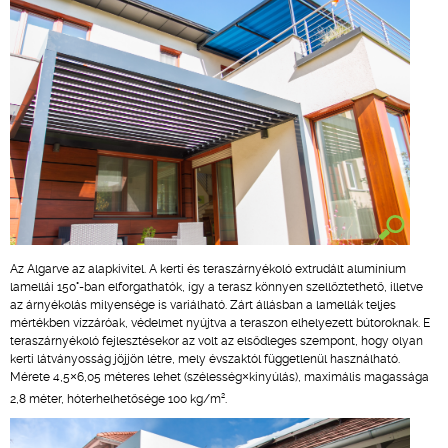
Az Algarve az alapkivitel. A kerti és teraszárnyékoló extrudált alumínium
lamellái 150°-ban elforgathatók, így a terasz könnyen szellőztethető, illetve
az árnyékolás milyensége is variálható. Zárt állásban a lamellák teljes
mértékben vízzáróak, védelmet nyújtva a teraszon elhelyezett bútoroknak. E
teraszárnyékoló fejlesztésekor az volt az elsődleges szempont, hogy olyan
kerti látványosság jöjjön létre, mely évszaktól függetlenül használható.
Mérete 4,5×6,05 méteres lehet (szélesség×kinyúlás), maximális magassága
2
2,8 méter, hóterhelhetősége 100 kg/m
.