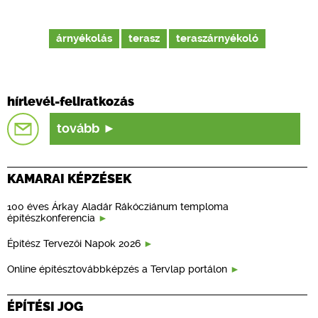
árnyékolás
terasz
teraszárnyékoló
hírlevél-feliratkozás
tovább
KAMARAI KÉPZÉSEK
100 éves Árkay Aladár Rákócziánum temploma
építészkonferencia
Építész Tervezői Napok 2026
Online építésztovábbképzés a Tervlap portálon
ÉPÍTÉSI JOG