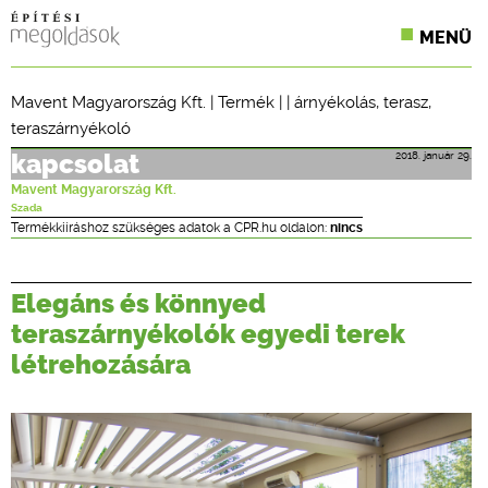
MENÜ
KONFERENCIÁK
Mavent Magyarország Kft.
|
Termék
| |
árnyékolás
,
terasz
,
teraszárnyékoló
SZAKLAPOK
2018. január 29.
kapcsolat
CPR TERMÉKKIÍRÁS
Mavent Magyarország Kft.
Szada
ÉPÍTÉSI JOG
Termékkiíráshoz szükséges adatok a CPR.hu oldalon:
nincs
ONLINE KÉPZÉSEK
Elegáns és könnyed
TERVEZÉSI SEGÉDLETEK
teraszárnyékolók egyedi terek
létrehozására