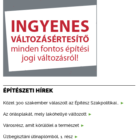
ÉPÍTÉSZETI HÍREK
Közel 300 szakember válaszolt az Építész Szakpolitikai…
Az óriásplakát, mely lakóhellyé változott
Városrész, amit körülölel a természet
Üzbegisztáni útinaplómból, 1. rész