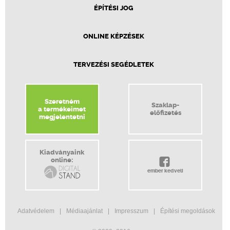
ÉPÍTÉSI JOG
ONLINE KÉPZÉSEK
TERVEZÉSI SEGÉDLETEK
Szeretném
Szaklap-
a termékeimet
előfizetés
megjelentetni
Kiadványaink
online:
ember kedveli
Adatvédelem
Médiaajánlat
Impresszum
Építési megoldások