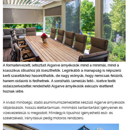
A formatervezett, letisztult Algarve árnyékolók mind a minimál, mind a
klasszikus stílushoz jól illeszthetők. Leginkább a manapság is népszerű
kerti szaletlikhez hasonlíthatók, de nagy előnyük, hogy nemcsak felülről,
hanem oldalról is fedhetnek. A sorolható, lamellás tető-, illetve textil
oldalszerkezettel rendelhető Algarve árnyékolók exkluzív életteret
hoznak létre.
A kiváló minőségű, stabil alumíniumszerkezettel készülő Algarve árnyékolók
időjárásállók, hosszú élettartamúak, minimális karbantartást igényelnek és
vízelvezetésük is megoldott. Mindegyik típushoz igényelhető eső- és
szélérzékelő, irányításuk pedig motoros rendszerű.