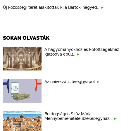
Új közösségi teret alakítottak ki a Bartók-negyed…
SOKAN OLVASTÁK
A hagyományokhoz és kötöttségekhez
igazodva épült…
Az univerzális üveggyapot
Boldogságos Szűz Mária
Mennybemenetele Székesegyház,…