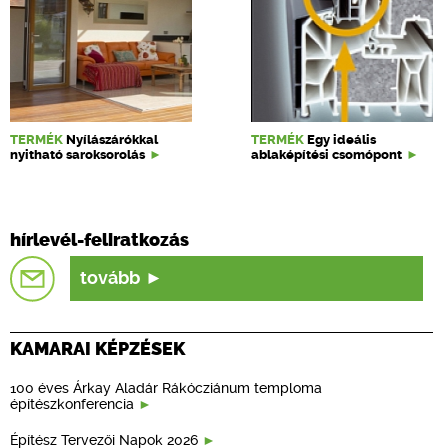
TERMÉK
Nyílászárókkal
TERMÉK
Egy ideális
nyitható saroksorolás
ablaképítési csomópont
hírlevél-feliratkozás
tovább
KAMARAI KÉPZÉSEK
100 éves Árkay Aladár Rákócziánum temploma
építészkonferencia
Építész Tervezői Napok 2026