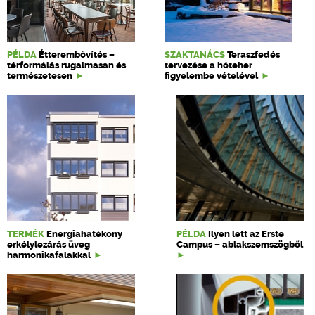
PÉLDA
Étterembővítés –
SZAKTANÁCS
Teraszfedés
térformálás rugalmasan és
tervezése a hóteher
természetesen
figyelembe vételével
TERMÉK
Energiahatékony
PÉLDA
Ilyen lett az Erste
erkélylezárás üveg
Campus – ablakszemszögből
harmonikafalakkal