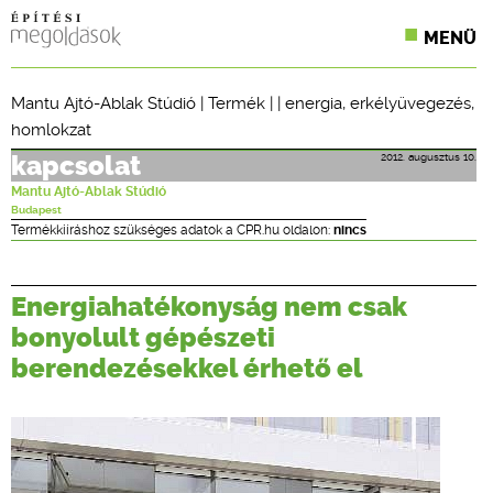
MENÜ
KONFERENCIÁK
Mantu Ajtó-Ablak Stúdió
|
Termék
| |
energia
,
erkélyüvegezés
,
homlokzat
SZAKLAPOK
2012. augusztus 10.
kapcsolat
CPR TERMÉKKIÍRÁS
Mantu Ajtó-Ablak Stúdió
Budapest
ÉPÍTÉSI JOG
Termékkiíráshoz szükséges adatok a CPR.hu oldalon:
nincs
ONLINE KÉPZÉSEK
Energiahatékonyság nem csak
TERVEZÉSI SEGÉDLETEK
bonyolult gépészeti
berendezésekkel érhető el