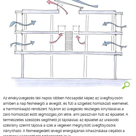
Az erkélyüvegezés téli napos időben hőcsapdát képez az üvegfolyosón,
amiben a nap felmelegíti a levegőt, és fűti a szigetelt homlokzati elemeket,
a harmonikaajtó rendszert. Nyáron az üvegezés részleges kinyitásával a
záró homlokzat előtt légmozgás jön létre, ami passzívan hűti az épületet. A
természetes szellőzés segíthető jó tájolással: az épületet az uralkodó
szélirány szerint tájolva a szél a végeken megnyitott üvegfolyosóra
irányítható. A felmelegedett levegő energiájának kihasználása céljából a