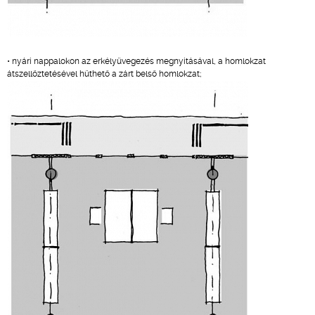
• nyári nappalokon az erkélyüvegezés megnyitásával, a homlokzat
átszellőztetésével hűthető a zárt belső homlokzat;