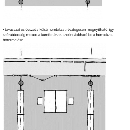
• tavasszal és ősszel a külső homlokzat részlegesen megnyitható, így
szélvédettség mellett a komfortérzet szerint állítható be a homlokzat
hőtermelése.