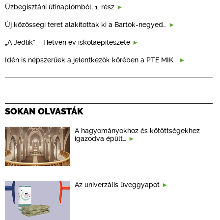
Üzbegisztáni útinaplómból, 1. rész
Új közösségi teret alakítottak ki a Bartók-negyed…
„A Jedlik” – Hetven év iskolaépítészete
Idén is népszerűek a jelentkezők körében a PTE MIK…
SOKAN OLVASTÁK
A hagyományokhoz és kötöttségekhez
igazodva épült…
Az univerzális üveggyapot