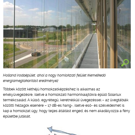
Holland irodaépület, ahol a nagy homlokzati felület kiemelkedő
energiamegtakarítást eredményez
Többek között kéthéjú homlokzatképzéshez is alkalmas az
erkélyüvegezésre, illetve a homlokzati harmonikaajtókra épülő Solarlux
termékcsalád. A külső, egyrétegű, keretnélküli üvegezéssel – az üvegtáblák
közötti hézagok ellenére – 17 dB-es hang-, illetve eső- és szélvédelmet is
kap a homlokzat úgy, hogy teljes átlátást enged, és nem akadályozza a fény
épületbe jutását.