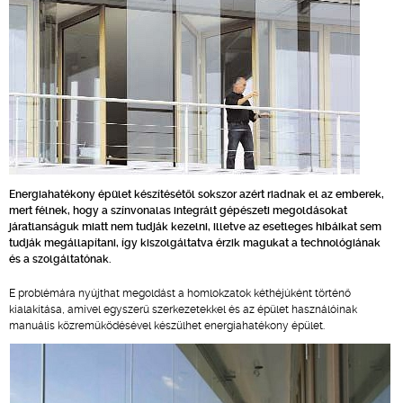
Energiahatékony épület készítésétől sokszor azért riadnak el az emberek,
mert félnek, hogy a színvonalas integrált gépészeti megoldásokat
járatlanságuk miatt nem tudják kezelni, illetve az esetleges hibáikat sem
tudják megállapítani, így kiszolgáltatva érzik magukat a technológiának
és a szolgáltatónak.
E problémára nyújthat megoldást a homlokzatok kéthéjúként történő
kialakítása, amivel egyszerű szerkezetekkel és az épület használóinak
manuális közreműködésével készülhet energiahatékony épület.