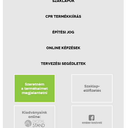
SZAKLAPOK
CPR TERMÉKKIÍRÁS
ÉPÍTÉSI JOG
ONLINE KÉPZÉSEK
TERVEZÉSI SEGÉDLETEK
Szeretném
Szaklap-
a termékeimet
előfizetés
megjelentetni
Kiadványaink
online:
ember kedveli