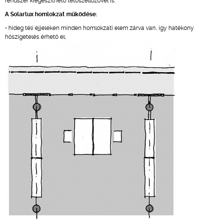
rendszer kiegészíthető tetőszellőzővel is.
A Solarlux homlokzat működése:
• hideg téli éjjeleken minden homlokzati elem zárva van, így hatékony
hőszigetelés érhető el;