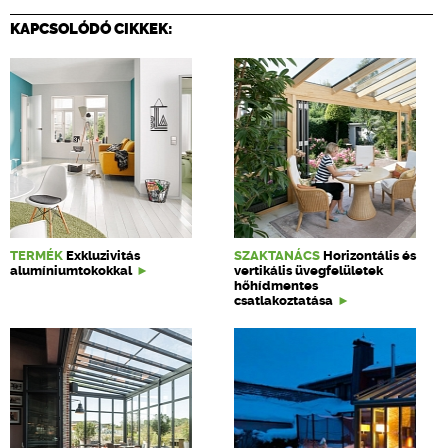
KAPCSOLÓDÓ CIKKEK:
TERMÉK
Exkluzivitás
SZAKTANÁCS
Horizontális és
alumíniumtokokkal
vertikális üvegfelületek
hőhídmentes
csatlakoztatása