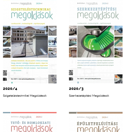
2020/4
2020/3
Szigeteléstechnikai Megoldások
Szerkezetépítési Megoldások