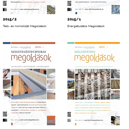
2015/2
2015/1
Tető- és homlokzati Megoldások
Energiatudatos Megoldások