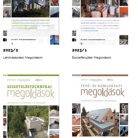
2023/2
2023/1
Lakóházépítési Megoldások
Épületfelújítási Megoldások