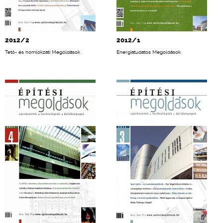
2012/2
2012/1
Tető- és homlokzati Megoldások
Energiatudatos Megoldások