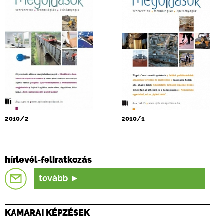
2010/2
2010/1
hírlevél-feliratkozás
tovább
KAMARAI KÉPZÉSEK