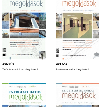
2013/3
2013/2
Tető- és homlokzati Megoldások
Burkolástechnikai Megoldások