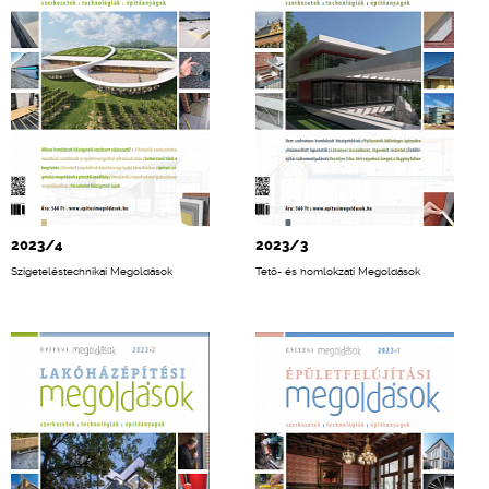
2023/4
2023/3
Szigeteléstechnikai Megoldások
Tető- és homlokzati Megoldások