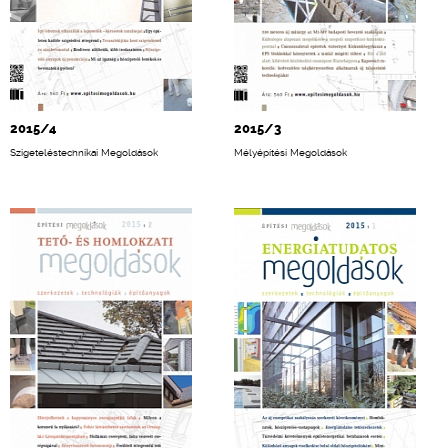
2015/4
2015/3
Szigeteléstechnikai Megoldások
Mélyépítési Megoldások