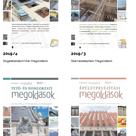
2019/4
2019/3
Szigeteléstechnikai Megoldások
Szerkezetépítési Megoldások