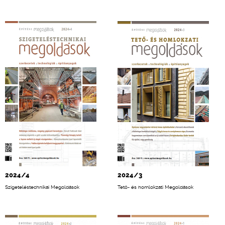
2024/4
2024/3
Szigeteléstechnikai Megoldások
Tető- és homlokzati Megoldások