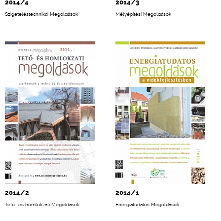
2014/4
2014/3
Szigeteléstechnikai Megoldások
Mélyépítési Megoldások
2014/2
2014/1
Tető- és homlokzati Megoldások
Energiatudatos Megoldások