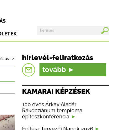
ÁS
DLETEK
hírlevél-feliratkozás
július 12.
tovább
KAMARAI KÉPZÉSEK
100 éves Árkay Aladár
Rákócziánum temploma
építészkonferencia
Építész Tervezői Napok 2026