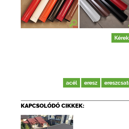
Kérek
acél
eresz
ereszcsa
KAPCSOLÓDÓ CIKKEK: