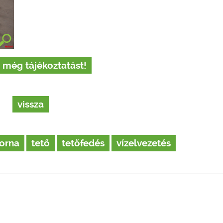
 még tájékoztatást!
vissza
torna
tető
tetőfedés
vízelvezetés