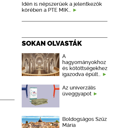
Idén is népszerűek a jelentkezők
körében a PTE MIK…
SOKAN OLVASTÁK
A
hagyományokhoz
és kötöttségekhez
igazodva épült…
Az univerzális
üveggyapot
Boldogságos Szűz
Mária