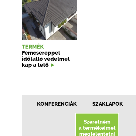
TERMÉK
Fémcseréppel
időtálló védelmet
kap a tető
KONFERENCIÁK
SZAKLAPOK
Szeretném
a termékeimet
megjelentetni