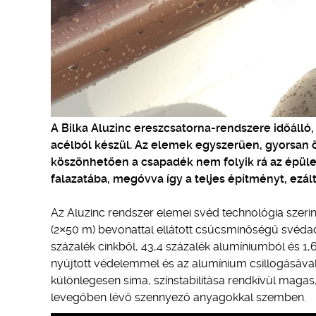
A Bilka Aluzinc ereszcsatorna-rendszere időálló
acélból készül. Az elemek egyszerűen, gyorsan ö
köszönhetően a csapadék nem folyik rá az épüle
falazatába, megóvva így a teljes építményt, ezá
Az Aluzinc rendszer elemei svéd technológia szeri
(2×50 m) bevonattal ellátott csúcsminőségű svéda
százalék cinkből, 43,4 százalék alumíniumból és 1,6 
nyújtott védelemmel és az alumínium csillogásáva
különlegesen sima, színstabilitása rendkívül magas,
levegőben lévő szennyező anyagokkal szemben.