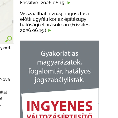
Frissítve: 2026.06.15.
Visszaállhat a 2024 augusztusa
előtti ügyféli kör az építésügyi
hatósági eljárásokban (Frissítés:
2026.06.15.)
nyzott
q Nova
5
ltal
te
 a