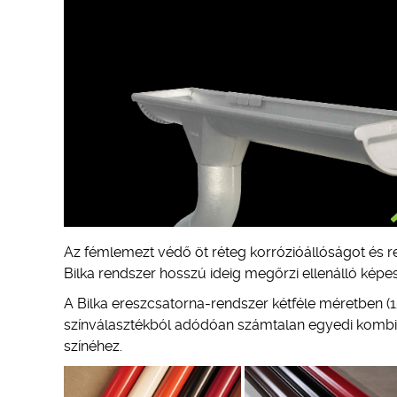
Az fémlemezt védő öt réteg korrózióállóságot és r
Bilka rendszer hosszú ideig megőrzi ellenálló képes
A Bilka ereszcsatorna-rendszer kétféle méretben (
színválasztékból adódóan számtalan egyedi kombinác
színéhez.