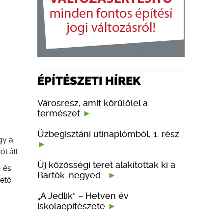
ÉPÍTÉSZETI HÍREK
Városrész, amit körülölel a
természet
Üzbegisztáni útinaplómból, 1. rész
gy a
l áll.
Új közösségi teret alakítottak ki a
- és
Bartók-negyed…
tető
„A Jedlik” – Hetven év
iskolaépítészete