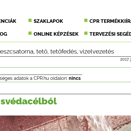
ENCIÁK
SZAKLAPOK
CPR TERMÉKKIÍR
JOG
ONLINE KÉPZÉSEK
TERVEZÉSI SEGÉ
reszcsatorna
,
tető
,
tetőfedés
,
vízelvezetés
2017. 
séges adatok a CPR.hu oldalon:
nincs
 svédacélból