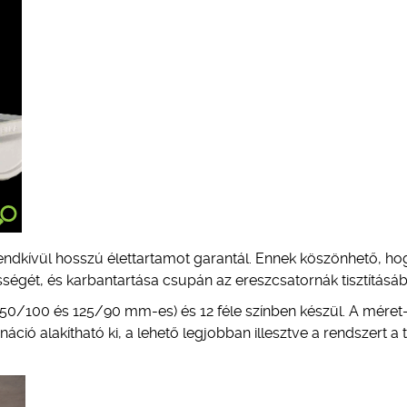
endkívül hosszú élettartamot garantál. Ennek köszönhető, ho
ségét, és karbantartása csupán az ereszcsatornák tisztításábó
150/100 és 125/90 mm-es) és 12 féle színben készül. A méret
ió alakítható ki, a lehető legjobban illesztve a rendszert a 