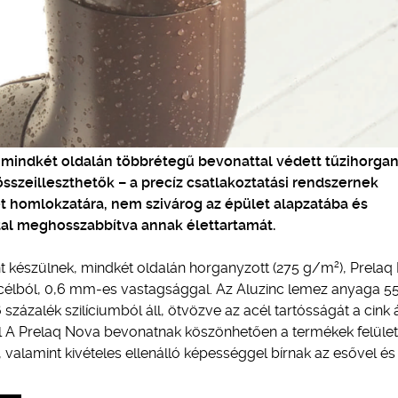
, mindkét oldalán többrétegű bevonattal védett tűzihorga
sszeilleszthetők – a precíz csatlakoztatási rendszernek
t homlokzatára, nem szivárog az épület alapzatába és
ltal meghosszabbítva annak élettartamát.
2
nt készülnek, mindkét oldalán horganyzott (275 g/m
), Prela
célból, 0,6 mm-es vastagsággal. Az Aluzinc lemez anyaga 5
százalék szilíciumból áll, ötvözve az acél tartósságát a cink á
l A Prelaq Nova bevonatnak köszönhetően a termékek felüle
 valamint kivételes ellenálló képességgel bírnak az esővel és