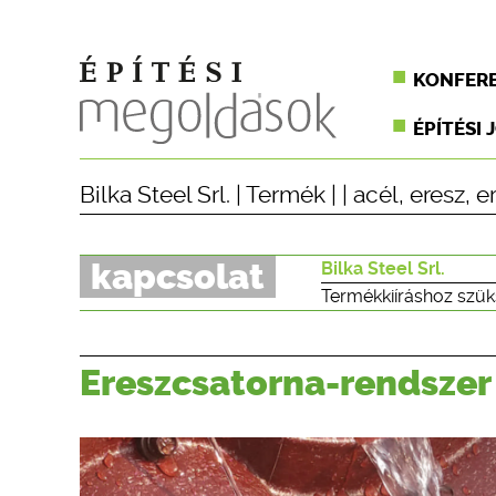
KONFER
ÉPÍTÉSI 
Bilka Steel Srl.
|
Termék
| |
acél
,
eresz
,
e
kapcsolat
Bilka Steel Srl.
Termékkiíráshoz szük
Ereszcsatorna-rendszer