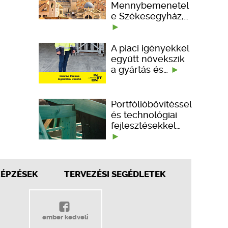
Mennybemenetel
e Székesegyház,…
A piaci igényekkel
együtt növekszik
a gyártás és…
Portfólióbővítéssel
és technológiai
fejlesztésekkel…
KÉPZÉSEK
TERVEZÉSI SEGÉDLETEK
ember kedveli