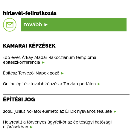
hírlevél-feliratkozás
tovább
KAMARAI KÉPZÉSEK
100 éves Árkay Aladár Rákócziánum temploma
építészkonferencia
Építész Tervezői Napok 2026
Online építésztovábbképzés a Tervlap portálon
ÉPÍTÉSI JOG
2026. június 30-ától elérhető az ÉTDR nyilvános felülete
Helyreállt a törvényes ügyfélkör az építésügyi hatósági
eljárásokban