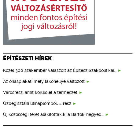
ÉPÍTÉSZETI HÍREK
Közel 300 szakember válaszolt az Építész Szakpolitikai…
Az óriásplakát, mely lakóhellyé változott
Városrész, amit körülölel a természet
Üzbegisztáni útinaplómból, 1. rész
Új közösségi teret alakítottak ki a Bartók-negyed…