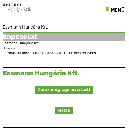
MENÜ
KONFERENCIÁK
Essmann Hungária Kft.
SZAKLAPOK
kapcsolat
Essmann Hungária Kft.
CPR TERMÉKKIÍRÁS
Budapest
Termákkiíráshoz szükséges adatok a CPR.hu oldalon:
nincs
ÉPÍTÉSI JOG
Essmann Hungária Kft.
ONLINE KÉPZÉSEK
TERVEZÉSI SEGÉDLETEK
Kérek még tájékoztatást!
vissza