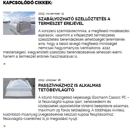
KAPCSOLÓDÓ CIKKEK:
2013. november 11.
SZABÁLYOZHATÓ SZELLŐZTETÉS A
TERMÉSZET EREJÉVEL
A korszerű számítástechnika, a megfelelő modellezési
eljárások, valamint a kifejlesztett természetes
szellőztetési berendezések lehetőséget teremtenek
arra, hogy a belső levegő megfelelő minőségét
nemcsak hagyományos (ventilátoros, azaz
mesterséges), kiegyenlített szellőzési berendezésekkel lehessen elérni,
hanem a természet erőinek használatával is.
2012. október 16.
PASSZÍVHÁZHOZ IS ALKALMAS
TETŐBEVILÁGÍTÓ
A kitűnő hőszigetelő képességű Essmann Classic PC –
st felülvilágító kupola ipari, kereskedelmi és
középületek lapostetőibe történő beépítésre alkalmas,
maximum 25 fokos tetőlejtésig. A többhéjas kivitelű,
különböző műanyag üvegezésekkel készülő kupola felújításokhoz,
felülvilágító-cserékhez is jó megoldást nyújt.