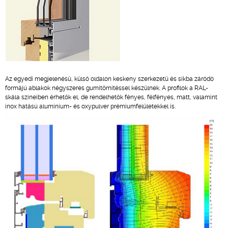
Az egyedi megjelenésű, külső oldalon keskeny szerkezetű és síkba záródó
formájú ablakok négyszeres gumitömítéssel készülnek. A profilok a RAL-
skála színeiben érhetők el, de rendelhetők fényes, félfényes, matt, valamint
inox hatású alumínium- és oxypulver prémiumfelületekkel is.