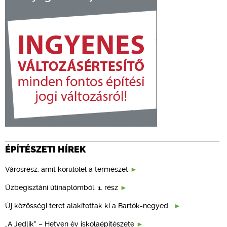
ÉPÍTÉSZETI HÍREK
Városrész, amit körülölel a természet
Üzbegisztáni útinaplómból, 1. rész
Új közösségi teret alakítottak ki a Bartók-negyed…
„A Jedlik” – Hetven év iskolaépítészete