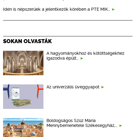
Idén is népszerűek a jelentkezők körében a PTE MIK…
SOKAN OLVASTÁK
A hagyományokhoz és kötöttségekhez
igazodva épült…
Az univerzális üveggyapot
Boldogságos Szűz Mária
Mennybemenetele Székesegyház,…