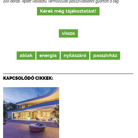
200 darab, rejtett vasalatú Termoscudo passzívablakot gyártott a cég
Kérek még tájékoztatást!
vissza
ablak
energia
nyílászáró
passzívház
KAPCSOLÓDÓ CIKKEK: