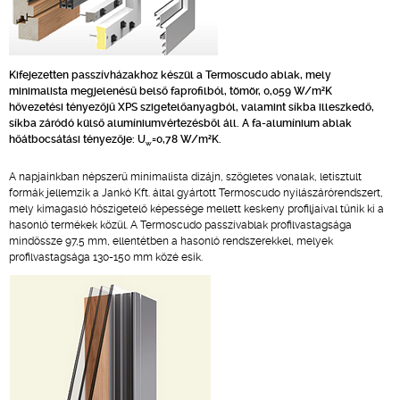
Kifejezetten passzívházakhoz készül a Termoscudo ablak, mely
minimalista megjelenésű belső faprofilból, tömör, 0,059 W/m²K
hővezetési tényezőjű XPS szigetelőanyagból, valamint síkba illeszkedő,
síkba záródó külső alumíniumvértezésből áll. A fa-alumínium ablak
hőátbocsátási tényezője: U
=0,78 W/m²K.
w
A napjainkban népszerű minimalista dizájn, szögletes vonalak, letisztult
formák jellemzik a Jankó Kft. által gyártott Termoscudo nyílászárórendszert,
mely kimagasló hőszigetelő képessége mellett keskeny profiljaival tűnik ki a
hasonló termékek közül. A Termoscudo passzívablak profilvastagsága
mindössze 97,5 mm, ellentétben a hasonló rendszerekkel, melyek
profilvastagsága 130-150 mm közé esik.