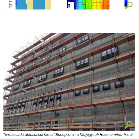
Termoscudo ablakokkal készül Budapesten a Közjegyzők Háza, amihez közel