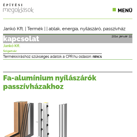
MENÜ
KONFERENCIÁK
Jankó Kft.
|
Termék
| |
ablak
,
energia
,
nyílászáró
,
passzívház
SZAKLAPOK
2014. január 22.
kapcsolat
Jankó Kft.
CPR TERMÉKKIÍRÁS
Szigetvár
Termékkiíráshoz szükséges adatok a CPR.hu oldalon:
nincs
ÉPÍTÉSI JOG
Fa-alumínium nyílászárók
ONLINE KÉPZÉSEK
passzívházakhoz
TERVEZÉSI SEGÉDLETEK