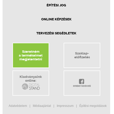
ÉPÍTÉSI JOG
ONLINE KÉPZÉSEK
TERVEZÉSI SEGÉDLETEK
Szeretném
Szaklap-
a termékeimet
előfizetés
megjelentetni
Kiadványaink
online:
ember kedveli
Adatvédelem
Médiaajánlat
Impresszum
Építési megoldások