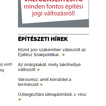
ÉPÍTÉSZETI HÍREK
Közel 300 szakember válaszolt az
Építész Szakpolitikai…
Az óriásplakát, mely lakóhellyé
g alatti
változott
yag
Városrész, amit körülölel a
természet
Üzbegisztáni útinaplómból, 1. rész