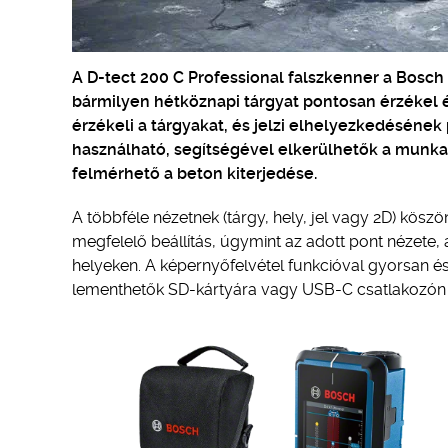
A D-tect 200 C Professional falszkenner a Bosc
bármilyen hétköznapi tárgyat pontosan érzékel
érzékeli a tárgyakat, és jelzi elhelyezkedésének
használható, segítségével elkerülhetők a munkav
felmérhető a beton kiterjedése.
A többféle nézetnek (tárgy, hely, jel vagy 2D) kösz
megfelelő beállítás, úgymint az adott pont nézete, 
helyeken. A képernyőfelvétel funkcióval gyorsan 
lementhetők SD-kártyára vagy USB-C csatlakozón 