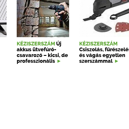
KÉZISZERSZÁM
Új
KÉZISZERSZÁM
akkus ütvefúró-
Csiszolás, fűrészelé
csavarozó – kicsi, de
és vágás egyetlen
professzionális
szerszámmal