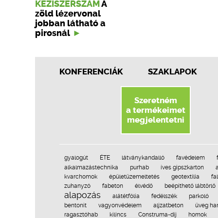
KÉZISZERSZÁM
A
zöld lézervonal
jobban látható a
pirosnál
KONFERENCIÁK
SZAKLAPOK
Szeretném
a termékeimet
megjelentetni
gyalogút
ÉTE
látványkandalló
favédelem
alkalmazástechnika
purhab
íves gipszkarton
kvarchomok
épületüzemeltetés
geotextília
fa
zuhanyzó
fabeton
élvédő
beépíthető lábtörlő
alapozás
alátétfólia
fedélszék
parkoló
bentonit
vagyonvédelem
aljzatbeton
üveg ha
ragasztóhab
kilincs
Construma-díj
homok