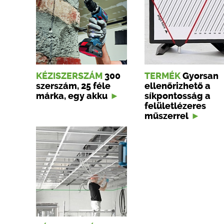
KÉZISZERSZÁM
300
TERMÉK
Gyorsan
szerszám, 25 féle
ellenőrizhető a
márka, egy akku
síkpontosság a
felületlézeres
műszerrel