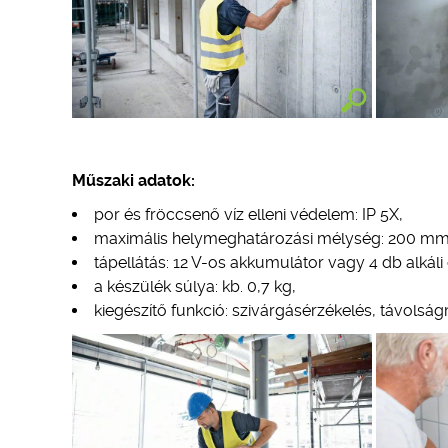
Műszaki adatok:
por és fröccsenő víz elleni védelem: IP 5X,
maximális helymeghatározási mélység: 200 mm
tápellátás: 12 V-os akkumulátor vagy 4 db alkáli
a készülék súlya: kb. 0,7 kg,
kiegészítő funkció: szivárgásérzékelés, távolsá