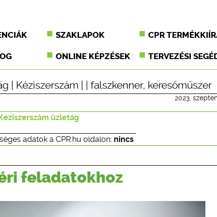
ENCIÁK
SZAKLAPOK
CPR TERMÉKKIÍR
JOG
ONLINE KÉPZÉSEK
TERVEZÉSI SEGÉ
ág
|
Kéziszerszám
| |
falszkenner
,
keresőműszer
2023. szepte
 Kéziszerszám üzletág
séges adatok a CPR.hu oldalon:
nincs
téri feladatokhoz