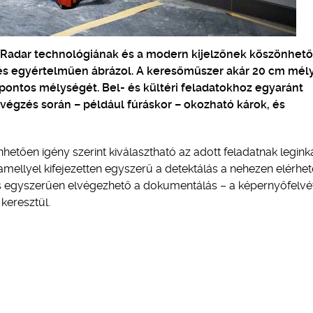
h Radar technológiának és a modern kijelzőnek köszönhet
 és egyértelműen ábrázol. A keresőműszer akár 20 cm mél
 pontos mélységét. Bel- és kültéri feladatokhoz egyaránt
égzés során – például fúráskor – okozható károk, és
önhetően igény szerint kiválasztható az adott feladatnak legin
amellyel kifejezetten egyszerű a detektálás a nehezen elérhe
és egyszerűen elvégezhető a dokumentálás – a képernyőfelvé
keresztül.