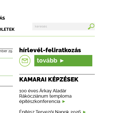
ÁS
DLETEK
hírlevél-feliratkozás
mber 29.
tovább
KAMARAI KÉPZÉSEK
100 éves Árkay Aladár
Rákócziánum temploma
építészkonferencia
Építész Tervezői Napok 2026