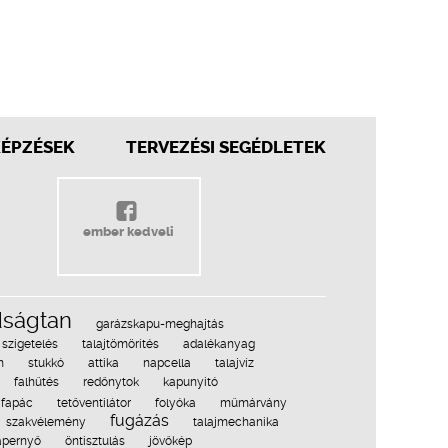
KÉPZÉSEK
TERVEZÉSI SEGÉDLETEK
ember kedveli
dságtan
garázskapu-meghajtás
szigetelés
talajtömörítés
adalékanyag
m
stukkó
attika
napcella
talajvíz
falhűtés
redőnytok
kapunyitó
fapác
tetőventilátor
folyóka
műmárvány
fugázás
szakvélemény
talajmechanika
apernyő
öntisztulás
jövőkép