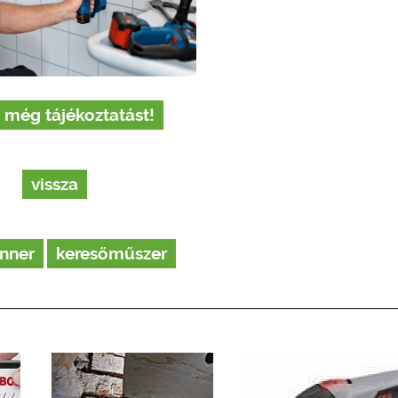
 még tájékoztatást!
vissza
enner
keresőműszer