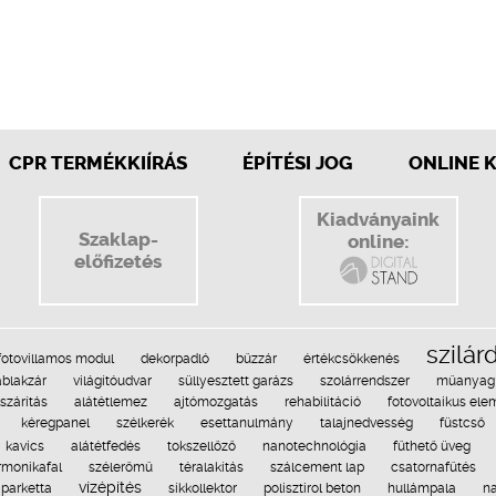
CPR TERMÉKKIÍRÁS
ÉPÍTÉSI JOG
ONLINE 
Kiadványaink
Szaklap-
online:
előfizetés
szilár
fotovillamos modul
dekorpadló
bűzzár
értékcsökkenés
ablakzár
világítóudvar
süllyesztett garázs
szolárrendszer
műanyag 
lszárítás
alátétlemez
ajtómozgatás
rehabilitáció
fotovoltaikus ele
kéregpanel
szélkerék
esettanulmány
talajnedvesség
füstcső
kavics
alátétfedés
tokszellőző
nanotechnológia
fűthető üveg
rmonikafal
szélerőmű
téralakítás
szálcement lap
csatornafűtés
vízépítés
parketta
síkkollektor
polisztirol beton
hullámpala
n