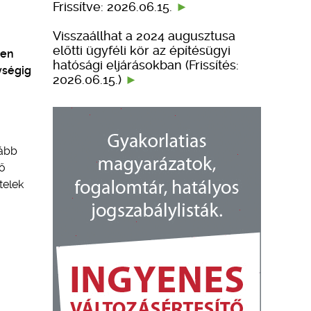
Frissítve: 2026.06.15.
Visszaállhat a 2024 augusztusa
előtti ügyféli kör az építésügyi
ően
hatósági eljárásokban (Frissítés:
ységig
2026.06.15.)
kább
tő
telek