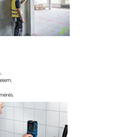
,
 elem,
gmérés.