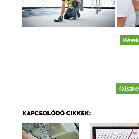
Kérek
falszk
KAPCSOLÓDÓ CIKKEK: