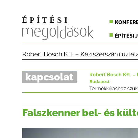
KONFER
ÉPÍTÉSI 
Robert Bosch Kft. – Kéziszerszám üzlet
kapcsolat
Robert Bosch Kft. –
Budapest
Termékkiíráshoz szük
Falszkenner bel- és kül