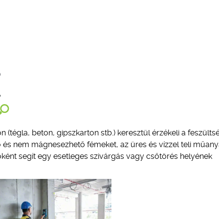
tégla, beton, gipszkarton stb.) keresztül érzékeli a feszültsé
 és nem mágnesezhető fémeket, az üres és vízzel teli műan
ióként segít egy esetleges szivárgás vagy csőtörés helyének