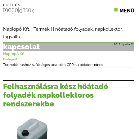
MENÜ
KONFERENCIÁK
Naplopó Kft.
|
Termék
| |
hőátadó folyadék
,
napkollektor
,
fagyálló
SZAKLAPOK
2012. április 12.
kapcsolat
CPR TERMÉKKIÍRÁS
Naplopó Kft.
Budapest
ÉPÍTÉSI JOG
Termékkiíráshoz szükséges adatok a CPR.hu oldalon:
nincs
ONLINE KÉPZÉSEK
Felhasználásra kész hőátadó
TERVEZÉSI SEGÉDLETEK
folyadék napkollektoros
rendszerekbe