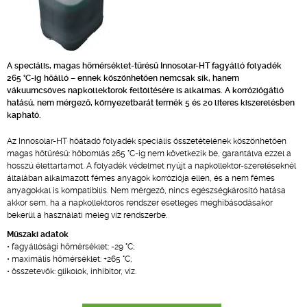
A speciális, magas hőmérséklet-tűrésű Innosolar-HT fagyálló folyadék
265 °C-ig hőálló – ennek köszönhetően nemcsak sík, hanem
vákuumcsöves napkollektorok feltöltésére is alkalmas. A korróziógátló
hatású, nem mérgező, környezetbarát termék 5 és 20 literes kiszerelésben
kapható.
Az Innosolar-HT hőátadó folyadék speciális összetételének köszönhetően
magas hőtűrésű: hőbomlás 265 °C-ig nem következik be, garantálva ezzel a
hosszú élettartamot. A folyadék védelmet nyújt a napkollektor-szereléseknél
általában alkalmazott fémes anyagok korróziója ellen, és a nem fémes
anyagokkal is kompatibilis. Nem mérgező, nincs egészségkárosító hatása
akkor sem, ha a napkollektoros rendszer esetleges meghibásodásakor
bekerül a használati meleg víz rendszerbe.
Műszaki adatok
• fagyállósági hőmérséklet: -29 °C;
• maximális hőmérséklet: +265 °C;
• összetevők: glikolok, inhibitor, víz.