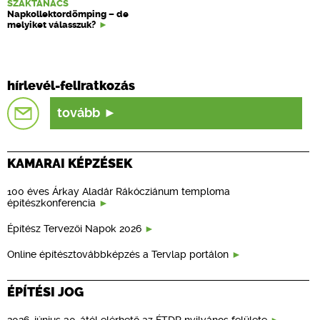
SZAKTANÁCS
Napkollektordömping – de
melyiket válasszuk?
hírlevél-feliratkozás
tovább
KAMARAI KÉPZÉSEK
100 éves Árkay Aladár Rákócziánum temploma
építészkonferencia
Építész Tervezői Napok 2026
Online építésztovábbképzés a Tervlap portálon
ÉPÍTÉSI JOG
2026. június 30-ától elérhető az ÉTDR nyilvános felülete