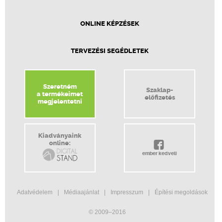
ONLINE KÉPZÉSEK
TERVEZÉSI SEGÉDLETEK
Szeretném
Szaklap-
a termékeimet
előfizetés
megjelentetni
Kiadványaink
online:
ember kedveli
Adatvédelem
Médiaajánlat
Impresszum
Építési megoldások
© 2009–2016