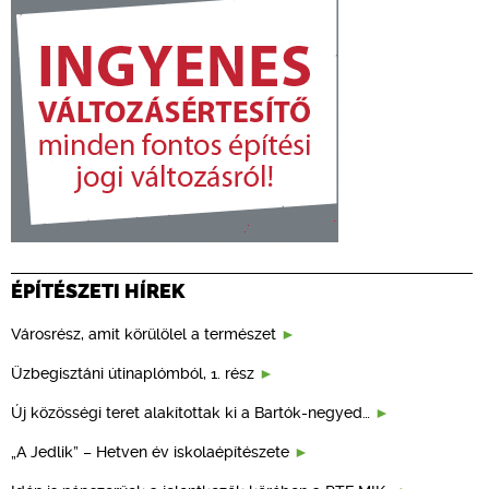
ÉPÍTÉSZETI HÍREK
Városrész, amit körülölel a természet
Üzbegisztáni útinaplómból, 1. rész
Új közösségi teret alakítottak ki a Bartók-negyed…
„A Jedlik” – Hetven év iskolaépítészete