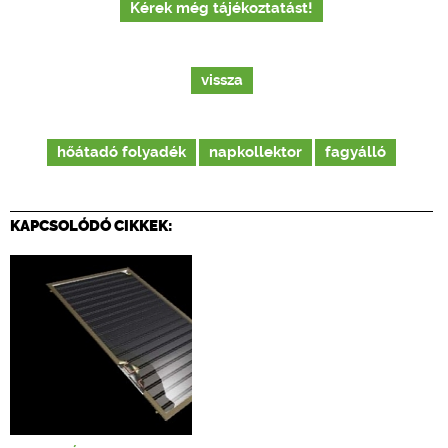
Kérek még tájékoztatást!
vissza
hőátadó folyadék
napkollektor
fagyálló
KAPCSOLÓDÓ CIKKEK: