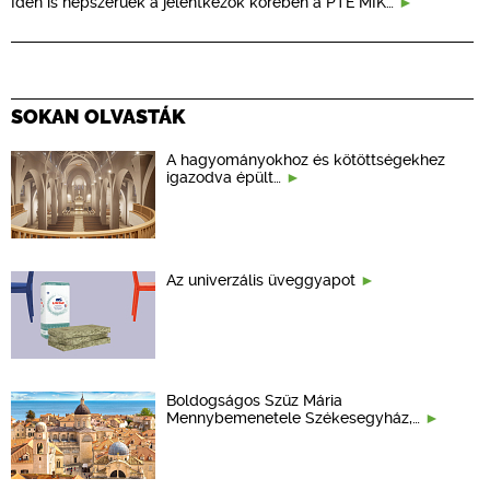
Idén is népszerűek a jelentkezők körében a PTE MIK…
SOKAN OLVASTÁK
A hagyományokhoz és kötöttségekhez
igazodva épült…
Az univerzális üveggyapot
Boldogságos Szűz Mária
Mennybemenetele Székesegyház,…