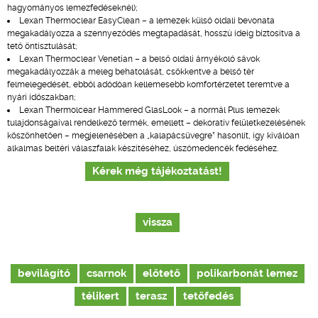
hagyományos lemezfedéseknél);
Lexan Thermoclear EasyClean – a lemezek külső oldali bevonata
megakadályozza a szennyeződés megtapadását, hosszú ideig biztosítva a
tető öntisztulását;
Lexan Thermoclear Venetian – a belső oldali árnyékoló sávok
megakadályozzák a meleg behatolását, csökkentve a belső tér
felmelegedését, ebből adódóan kellemesebb komfortérzetet teremtve a
nyári időszakban;
Lexan Thermolcear Hammered GlasLook – a normál Plus lemezek
tulajdonságaival rendelkező termék, emellett – dekoratív felületkezelésének
köszönhetően – megjelenésében a „kalapácsüvegre” hasonlít, így kiválóan
alkalmas beltéri válaszfalak készítéséhez, úszómedencék fedéséhez.
Kérek még tájékoztatást!
vissza
bevilágító
csarnok
előtető
polikarbonát lemez
télikert
terasz
tetőfedés