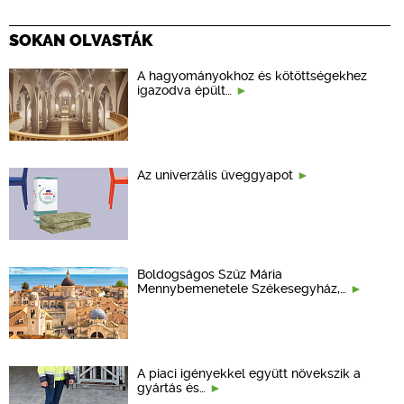
SOKAN OLVASTÁK
A hagyományokhoz és kötöttségekhez
igazodva épült…
Az univerzális üveggyapot
Boldogságos Szűz Mária
Mennybemenetele Székesegyház,…
A piaci igényekkel együtt növekszik a
gyártás és…