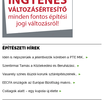
ÉPÍTÉSZETI HÍREK
Idén is népszerűek a jelentkezők körében a PTE MIK…
Szentirmai Tamás a Közlekedési és Beruházási…
Vasarely színes illúziói korunk sztárépítészeinek…
EECFA országok az Európai Bizottság makro…
Csillagok alatt – egy kupola új élete