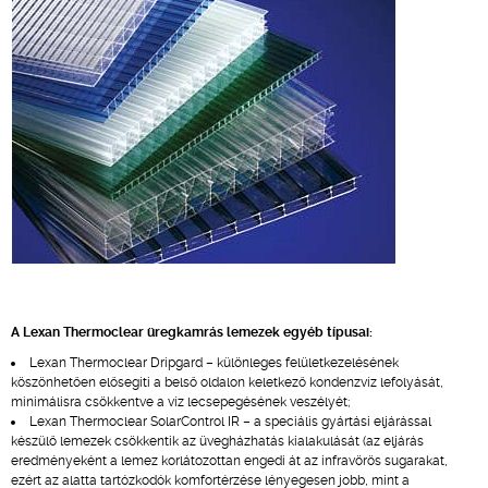
A Lexan Thermoclear üregkamrás lemezek egyéb típusai:
Lexan Thermoclear Dripgard – különleges felületkezelésének
köszönhetően elősegíti a belső oldalon keletkező kondenzvíz lefolyását,
minimálisra csökkentve a víz lecsepegésének veszélyét;
Lexan Thermoclear SolarControl IR – a speciális gyártási eljárással
készülő lemezek csökkentik az üvegházhatás kialakulását (az eljárás
eredményeként a lemez korlátozottan engedi át az infravörös sugarakat,
ezért az alatta tartózkodók komfortérzése lényegesen jobb, mint a