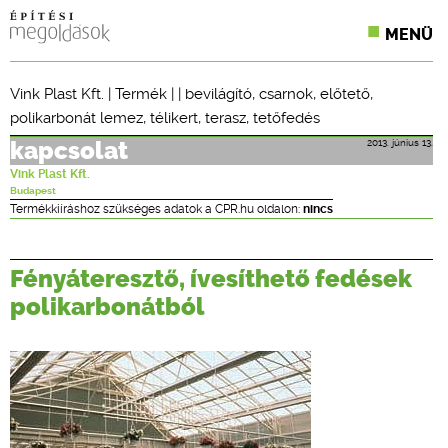
MENÜ
KONFERENCIÁK
Vink Plast Kft.
|
Termék
| |
bevilágító
,
csarnok
,
előtető
,
polikarbonát lemez
,
télikert
,
terasz
,
tetőfedés
SZAKLAPOK
2013. június 13.
kapcsolat
CPR TERMÉKKIÍRÁS
Vink Plast Kft.
Budapest
ÉPÍTÉSI JOG
Termékkiíráshoz szükséges adatok a CPR.hu oldalon:
nincs
ONLINE KÉPZÉSEK
Fényáteresztő, ívesíthető fedések
TERVEZÉSI SEGÉDLETEK
polikarbonátból