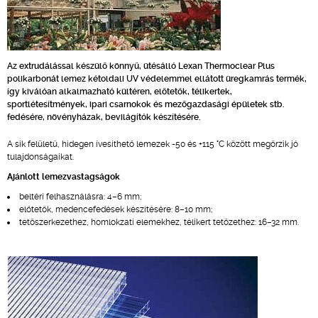
Az extrudálással készülő könnyű, ütésálló Lexan Thermoclear Plus
polikarbonát lemez kétoldali UV védelemmel ellátott üregkamrás termék,
így kiválóan alkalmazható kültéren, előtetők, télikertek,
sportlétesítmények, ipari csarnokok és mezőgazdasági épületek stb.
fedésére, növényházak, bevilágítók készítésére.
A sík felületű, hidegen ívesíthető lemezek -50 és +115 °C között megőrzik jó
tulajdonságaikat.
Ajánlott lemezvastagságok
beltéri felhasználásra: 4–6 mm;
előtetők, medencefedések készítésére: 8–10 mm;
tetőszerkezethez, homlokzati elemekhez, télikert tetőzethez: 16–32 mm.