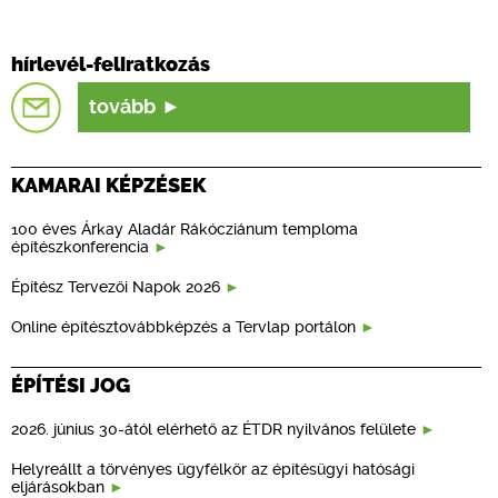
hírlevél-feliratkozás
tovább
KAMARAI KÉPZÉSEK
100 éves Árkay Aladár Rákócziánum temploma
építészkonferencia
Építész Tervezői Napok 2026
Online építésztovábbképzés a Tervlap portálon
ÉPÍTÉSI JOG
2026. június 30-ától elérhető az ÉTDR nyilvános felülete
Helyreállt a törvényes ügyfélkör az építésügyi hatósági
eljárásokban