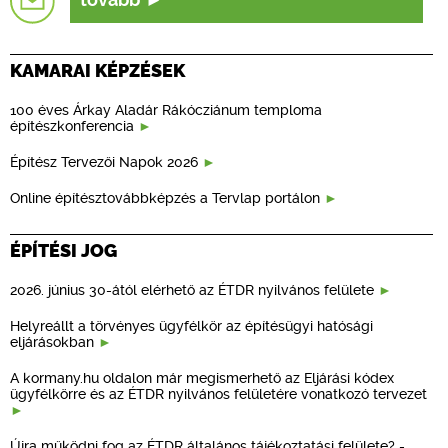
tovább
KAMARAI KÉPZÉSEK
100 éves Árkay Aladár Rákócziánum temploma
építészkonferencia
Építész Tervezői Napok 2026
Online építésztovábbképzés a Tervlap portálon
ÉPÍTÉSI JOG
2026. június 30-ától elérhető az ÉTDR nyilvános felülete
Helyreállt a törvényes ügyfélkör az építésügyi hatósági
eljárásokban
A kormany.hu oldalon már megismerhető az Eljárási kódex
ügyfélkörre és az ÉTDR nyilvános felületére vonatkozó tervezet
Újra működni fog az ÉTDR általános tájékoztatási felülete? -