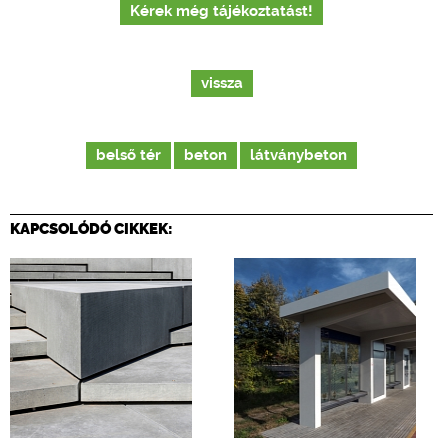
Kérek még tájékoztatást!
vissza
belső tér
beton
látványbeton
KAPCSOLÓDÓ CIKKEK: