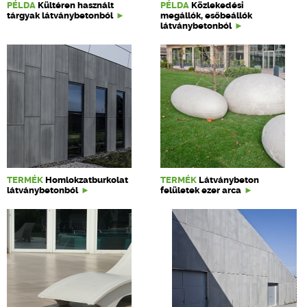
PÉLDA
Kültéren használt
PÉLDA
Közlekedési
tárgyak látványbetonból
megállók, esőbeállók
látványbetonból
TERMÉK
Homlokzatburkolat
TERMÉK
Látványbeton
látványbetonból
felületek ezer arca