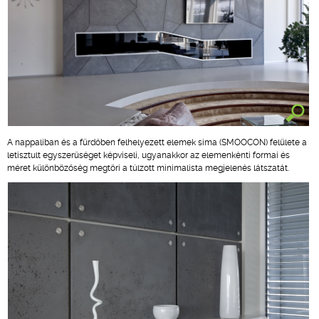
A nappaliban és a fürdőben felhelyezett elemek sima (SMOOCON) felülete a
letisztult egyszerűséget képviseli, ugyanakkor az elemenkénti formai és
méret különbözőség megtöri a túlzott minimalista megjelenés látszatát.