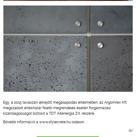
Egy, a 2015 tavaszán létrejött megállapodás értelmében, az Argomrex Kft.
megszabott értékhatár feletti megrendelés esetén forgalmazási
kizárólagosságot biztosít a TDT Altenergia Zrt. részére.
Bővebb információ a www.stylecrete.hu oldalon.
(x)