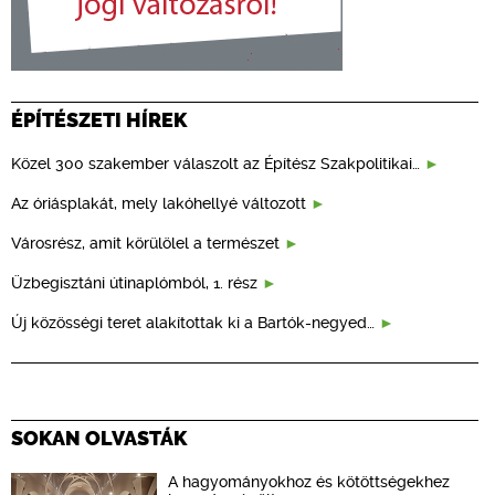
ÉPÍTÉSZETI HÍREK
Közel 300 szakember válaszolt az Építész Szakpolitikai…
Az óriásplakát, mely lakóhellyé változott
Városrész, amit körülölel a természet
Üzbegisztáni útinaplómból, 1. rész
Új közösségi teret alakítottak ki a Bartók-negyed…
SOKAN OLVASTÁK
A hagyományokhoz és kötöttségekhez