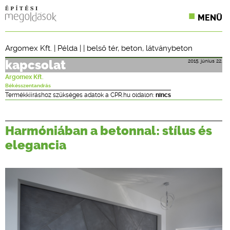
MENÜ
KONFERENCIÁK
Argomex Kft.
|
Példa
| |
belső tér
,
beton
,
látványbeton
SZAKLAPOK
2015. június 22.
kapcsolat
Argomex Kft.
CPR TERMÉKKIÍRÁS
Békésszentandrás
Termékkiíráshoz szükséges adatok a CPR.hu oldalon:
nincs
ÉPÍTÉSI JOG
Harmóniában a betonnal: stílus és
ONLINE KÉPZÉSEK
elegancia
TERVEZÉSI SEGÉDLETEK