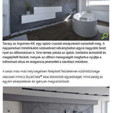
Tavaly az Argomex Kft. egy újabb családi elképzelést valósított meg. A
napjainkban mindinkább közkedvelt látványbeton egyre nagyobb teret
nyer az otthonokban is. Erre remek példa az újabb, beltérbe álmodott és
megépített felület, melyek az otthon melegségét megtartva nyújtja a
kifinomult stílus és elegancia jelenlétét a lakóházi miliőben.
A lakás más-más helyiségeiben felépített felületeinek különbözősége
®
képviseli mind a StyleCrete
által biztosított egyediséget, mind pedig az
egyéni elképzelések és igények megvalósítását.