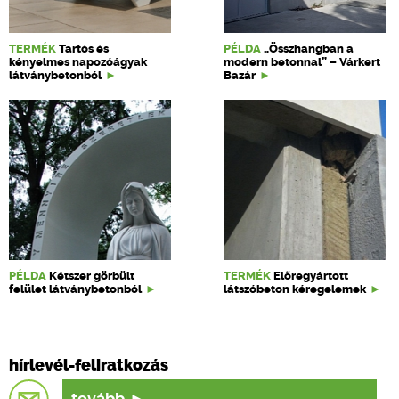
TERMÉK
Tartós és
PÉLDA
„Összhangban a
kényelmes napozóágyak
modern betonnal” – Várkert
látványbetonból
Bazár
PÉLDA
Kétszer görbült
TERMÉK
Előregyártott
felület látványbetonból
látszóbeton kéregelemek
hírlevél-feliratkozás