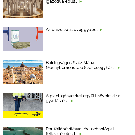
igazodva épült…
Az univerzális üveggyapot
Boldogságos Szűz Mária
Mennybemenetele Székesegyház,…
A piaci igényekkel együtt növekszik a
gyártás és…
Portfólióbővítéssel és technológiai
fejlesztésekkel…