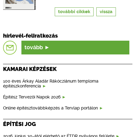
további cikkek
vissza
hírlevél-feliratkozás
tovább
KAMARAI KÉPZÉSEK
100 éves Árkay Aladár Rákócziánum temploma
építészkonferencia
Építész Tervezői Napok 2026
Online építésztovábbképzés a Tervlap portálon
ÉPÍTÉSI JOG
2026. június 30-ától elérhető az ÉTDR nyilvános felülete