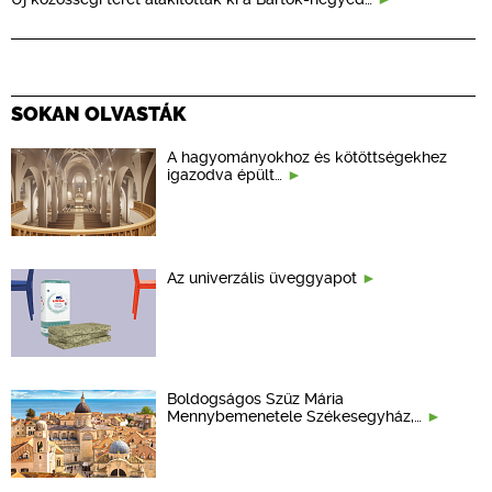
SOKAN OLVASTÁK
A hagyományokhoz és kötöttségekhez
igazodva épült…
Az univerzális üveggyapot
Boldogságos Szűz Mária
Mennybemenetele Székesegyház,…