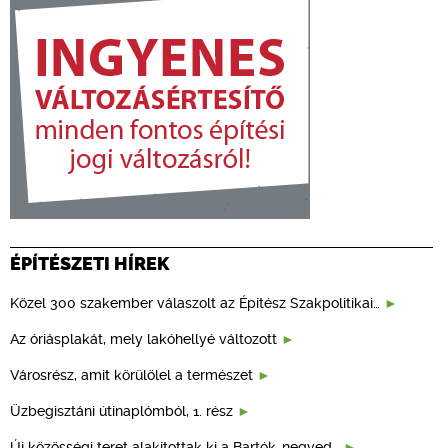
ÉPÍTÉSZETI HÍREK
Közel 300 szakember válaszolt az Építész Szakpolitikai…
Az óriásplakát, mely lakóhellyé változott
Városrész, amit körülölel a természet
Üzbegisztáni útinaplómból, 1. rész
Új közösségi teret alakítottak ki a Bartók-negyed…