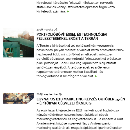
kivitelezési kérdéseire fókuszál, kifejezetten tervezők,
statikusok és könnyűszerkezetes építéssel foglalkozó
kivitelezők számára.
2026. március 06.
PORTFÓLIÓBŐVÍTÉSSEL ÉS TECHNOLÓGIAI
FEJLESZTÉSEKKEL ERŐSÍT A TERRÁN
A Terrán a kihívásokkal teli építőipari környezetben is
növekedési pályán maradt: a vállalat nettó árbevétele 2024-
hez képest több mint 14%-kal emelkedett, miközben
portfólióbővítéssel, technológiai fejlesztésekkel erősítette
piaci pozícióját – derül ki a cég lapunkhoz is eljuttatott
sajtóközleményéből. A tetőcserepek és a Generon
napelemes tetőrendszer mellett KészTető- és
térkőgyártásba is belefogott a vállalat.
2025. szeptember 29.
EGYNAPOS B2B MARKETING KÉPZÉS OKTÓBER 15-ÉN
– ÉPÍTŐIPARI CÉGVEZETŐKNEK IS
Az első hazai kifejezetten a B2B marketinggel foglalkozó
képzés különösen hasznos lehet építőipari cégek
marketingvezetőinek és cégvezetőinek is – a képzést a Kürt
Akadémiával közösen szervezi Nagy Andrea szenior
marketing szakértő, aki maga is építőipari, ipari területeken