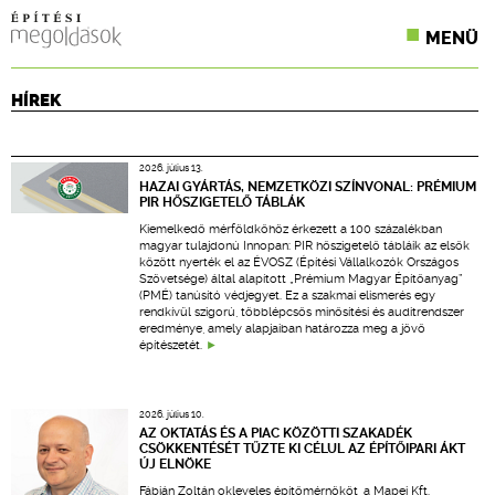
MENÜ
KONFERENCIÁK
HÍREK
SZAKLAPOK
2026. július 13.
CPR TERMÉKKIÍRÁS
HAZAI GYÁRTÁS, NEMZETKÖZI SZÍNVONAL: PRÉMIUM
PIR HŐSZIGETELŐ TÁBLÁK
ÉPÍTÉSI JOG
Kiemelkedő mérföldkőhöz érkezett a 100 százalékban
magyar tulajdonú Innopan: PIR hőszigetelő tábláik az elsők
között nyerték el az ÉVOSZ (Építési Vállalkozók Országos
ONLINE KÉPZÉSEK
Szövetsége) által alapított „Prémium Magyar Építőanyag”
(PMÉ) tanúsító védjegyet. Ez a szakmai elismerés egy
rendkívül szigorú, többlépcsős minősítési és auditrendszer
TERVEZÉSI SEGÉDLETEK
eredménye, amely alapjaiban határozza meg a jövő
építészetét.
2026. július 10.
AZ OKTATÁS ÉS A PIAC KÖZÖTTI SZAKADÉK
CSÖKKENTÉSÉT TŰZTE KI CÉLUL AZ ÉPÍTŐIPARI ÁKT
ÚJ ELNÖKE
Fábián Zoltán okleveles építőmérnököt, a Mapei Kft.