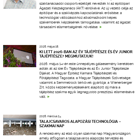
szaktanácsadói csoportvezetőjét nevezték ki az építőipari
Ágazati Készségtanács (ÁKT) elnökévé. Az új vezető célja az
építőipar és a szakképzés kapcsolatának erősítése, a
technológiai változásokhoz alkalmazkodni képes
szakemberek képzésének támogatása, valamint az ágazat
társadalmi elismertségének növelése.
2026. május 18.
KI LETT 2026-BAN AZ ÉV TÁJÉPÍTÉSZE ÉS ÉV JUNIOR
TÁJÉPÍTÉSZE? MEGMUTATJUK!
2026. május 14-én este ünnepélyes gálaesemény keretében
adták át az idei Év Tájépítésze és az Év Junior Tájépítésze
Díjakat. A Magyar Építész Kamara Tájépítészeti és
Főtájépítészi Tagozata, a Magyar Tájépítészek Szövetsége,
valamint a Semmelrock térkövek gyártója, a Wienerberger
Zrt. közös kezdeményezéseként alapított díj mára a
tájépítész szakma egyik legnagyobb presztízsű elismerésévé
vált.
2026. március 24.
TALAJCSAVAROS ALAPOZÁSI TECHNOLÓGIA –
SZAKMAI NAP
A rendezvény az első olyan szakmai nap Magyarországon,
amely átfogóan a talajcsavaros alapozás tervezési és