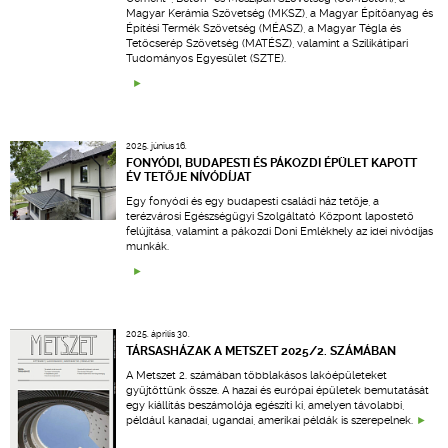
Magyar Kerámia Szövetség (MKSZ), a Magyar Építőanyag és
Építési Termék Szövetség (MÉASZ), a Magyar Tégla és
Tetőcserép Szövetség (MATÉSZ), valamint a Szilikátipari
Tudományos Egyesület (SZTE).
2025. június 16.
FONYÓDI, BUDAPESTI ÉS PÁKOZDI ÉPÜLET KAPOTT
ÉV TETŐJE NÍVÓDÍJAT
Egy fonyódi és egy budapesti családi ház tetője, a
terézvárosi Egészségügyi Szolgáltató Központ lapostető
felújítása, valamint a pákozdi Doni Emlékhely az idei nívódíjas
munkák.
2025. április 30.
TÁRSASHÁZAK A METSZET 2025/2. SZÁMÁBAN
A Metszet 2. számában többlakásos lakóépületeket
gyűjtöttünk össze. A hazai és európai épületek bemutatását
egy kiállítás beszámolója egészíti ki, amelyen távolabbi,
például kanadai, ugandai, amerikai példák is szerepelnek.