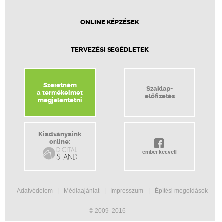
ONLINE KÉPZÉSEK
TERVEZÉSI SEGÉDLETEK
Szeretném
Szaklap-
a termékeimet
előfizetés
megjelentetni
Kiadványaink
online:
ember kedveli
Adatvédelem
Médiaajánlat
Impresszum
Építési megoldások
© 2009–2016