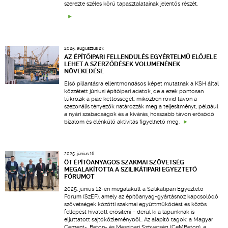
szerezte széles körű tapasztalatainak jelentős részét.
2025. augusztus 27.
AZ ÉPÍTŐIPARI FELLENDÜLÉS EGYÉRTELMŰ ELŐJELE
LEHET A SZERZŐDÉSEK VOLUMENÉNEK
NÖVEKEDÉSE
Első pillantásra ellentmondásos képet mutatnak a KSH által
közzétett júniusi építőipari adatok, de a ezek pontosan
tükrözik a piac kettősségét: miközben rövid távon a
szezonális tényezők határozzák meg a teljesítményt, például
a nyári szabadságok és a kivárás, hosszabb távon erősödő
bizalom és élénkülő aktivitás figyelhető meg.
2025. június 16.
ÖT ÉPÍTŐANYAGOS SZAKMAI SZÖVETSÉG
MEGALAKÍTOTTA A SZILIKÁTIPARI EGYEZTETŐ
FÓRUMOT
2025. június 12-én megalakult a Szilikátipari Egyeztető
Fórum (SzEF), amely az építőanyag-gyártáshoz kapcsolódó
szövetségek közötti szakmai együttműködést és közös
fellépést hivatott erősíteni – derül ki a lapunknak is
eljuttatott sajtóközleményből.. Az alapító tagok: a Magyar
Cement-, Beton- és Mészipari Szövetség (CeMBeton), a