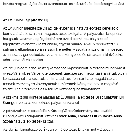
kortárs magyar tájépítészet szemléletét, eszköztárát és felelősségvállalását.
Az Év Junior Tájépítésze Díj
Az Év Junior Tájépítésze Díj az idei évben is a fiatal tájépítész generáció
bemutatását és szakmai megerősítését szolgálta. A pályázaton tájépítész
hallgatók, valamint legfeljebb három éve diplomázott pályakezdő
tájépítészek vehettek részt önálló, egyéni munkájukkal. A beérkezett 18
pályamű elbírálása során a zsűri kiemelten vizsgálta a szakmai minőséget,
az innovatív gondolkodást, valamint a környezeti és társadalmi kihívásokra
adott tervezői válaszokat.
Az idei junior feladat Kőszeg városához kapcsolódott: a történelmi belvárost
övező Várárok és Várpark területének tájépítészeti megújítására vártak olyan
koncepcionális javaslatokat, klímatudatos, fenntartható megoldásokat,
melyek érzékenyen viszonyulnak a műemléki környezethez, a meglévő
zöldfelületi értékekhez és a terület közösségi használatához.
A szakmai zsűri döntése alapján az Év Junior Tájépítésze Díjat
Csákvári Lili
Csenge
nyerte el kiemelkedő pályamunkájával.
A pályázathoz kapcsolódóan Kőszeg Város Önkormányzata további
különdíjakat is felajánlott, ezeket
Fodor Anna
,
Lakatos Lili
és
Rosza Anna
Szófia
fiatal tájépítészek kapták.
Az idei Év Tájépítésze és Év Junior Tájépítésze Díjak ismét világosan