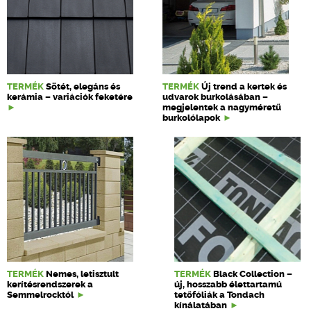
TERMÉK
Sötét, elegáns és
TERMÉK
Új trend a kertek és
kerámia – variációk feketére
udvarok burkolásában –
megjelentek a nagyméretű
burkolólapok
TERMÉK
Nemes, letisztult
TERMÉK
Black Collection –
kerítésrendszerek a
új, hosszabb élettartamú
Semmelrocktól
tetőfóliák a Tondach
kínálatában