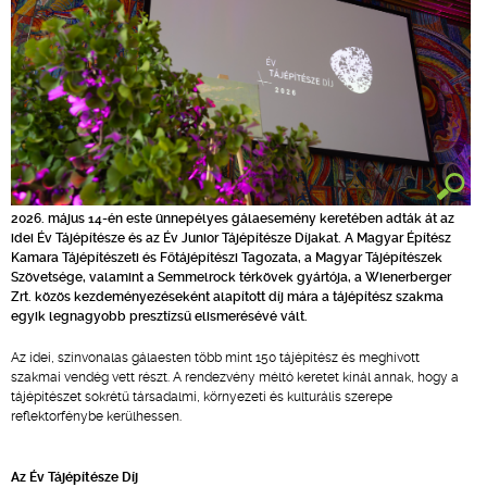
2026. május 14-én este ünnepélyes gálaesemény keretében adták át az
idei Év Tájépítésze és az Év Junior Tájépítésze Díjakat. A Magyar Építész
Kamara Tájépítészeti és Főtájépítészi Tagozata, a Magyar Tájépítészek
Szövetsége, valamint a Semmelrock térkövek gyártója, a Wienerberger
Zrt. közös kezdeményezéseként alapított díj mára a tájépítész szakma
egyik legnagyobb presztízsű elismerésévé vált.
Az idei, színvonalas gálaesten több mint 150 tájépítész és meghívott
szakmai vendég vett részt. A rendezvény méltó keretet kínál annak, hogy a
tájépítészet sokrétű társadalmi, környezeti és kulturális szerepe
reflektorfénybe kerülhessen.
Az Év Tájépítésze Díj