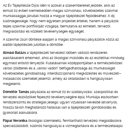
Az Év Tájépítésze Díjra idén is azokat a szakembereket jelölték, akik az
elmúlt tíz évben kiemelkedően magas színvonalú, következetes szakmai
munkássággal járultak hozzá a magyar tájépítészet fejlődéséhez. A díj
különlegessége, hogy nem egyetlen projektet értékel, hanem a pályázók
teljes szakmai portfólióját vizsgálja, bemutatva az elméleti, tervezői,
megvalósítási és közéleti tevékenységek egységét.
A szakmai zsűri döntése alapján a magas színvonalú pályázatok közül az
alábbi tájépítészek jutottak a döntőbe:
Almási Balázs
a tájépítészeti tervezést időben változó rendszerek
alakításaként értelmezi, ahol az ökológiai működés és az esztétikai minőség
egymást erősítő tényezők. Kutatásainak középpontjában a természetközeli
városi zöldterek és a „városi vadon” befogadhatósága áll; munkásságát
következetes gondolatiság, interdiszciplináris megközelítés és művészeti–
installációs szemlélet jellemzi, amely az oktatásban is hangsúlyosan
megjelenik.
Dömötör Tamás
pályázata az elmúlt tíz év szabályozási, szakpolitikai és
tervezési eszközöket fejlesztő tevékenységére épül. Munkája elsősorban
rendszerszintű és stratégiai jellegű: ugyan vizuálisan kevésbé látványos,
hosszú távon meghatározó hatással van a tájépítészeti gondolkodás és
gyakorlat alakulására.
Pápai Veronika
ökológiai szemléletű, fenntartható tervezési megoldásokra
specializálódott, különös hangsúllyal a vízmegtartásra és a természetalapú