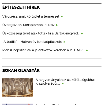
ÉPÍTÉSZETI HÍREK
Városrész, amit körülölel a természet
Üzbegisztáni útinaplómból, 1. rész
Új közösségi teret alakítottak ki a Bartók-negyed…
„A Jedlik” – Hetven év iskolaépítészete
Idén is népszerűek a jelentkezők körében a PTE MIK…
SOKAN OLVASTÁK
A hagyományokhoz és kötöttségekhez
igazodva épült…