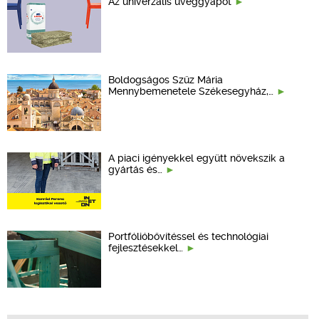
Az univerzális üveggyapot
Boldogságos Szűz Mária
Mennybemenetele Székesegyház,…
A piaci igényekkel együtt növekszik a
gyártás és…
Portfólióbővítéssel és technológiai
fejlesztésekkel…