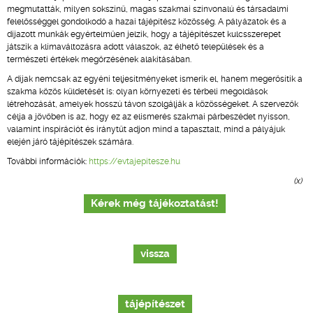
megmutatták, milyen sokszínű, magas szakmai színvonalú és társadalmi
felelősséggel gondolkodó a hazai tájépítész közösség. A pályázatok és a
díjazott munkák egyértelműen jelzik, hogy a tájépítészet kulcsszerepet
játszik a klímaváltozásra adott válaszok, az élhető települések és a
természeti értékek megőrzésének alakításában.
A díjak nemcsak az egyéni teljesítményeket ismerik el, hanem megerősítik a
szakma közös küldetését is: olyan környezeti és térbeli megoldások
létrehozását, amelyek hosszú távon szolgálják a közösségeket. A szervezők
célja a jövőben is az, hogy ez az elismerés szakmai párbeszédet nyisson,
valamint inspirációt és iránytűt adjon mind a tapasztalt, mind a pályájuk
elején járó tájépítészek számára.
További információk:
https://evtajepitesze.hu
(x)
Kérek még tájékoztatást!
vissza
tájépítészet