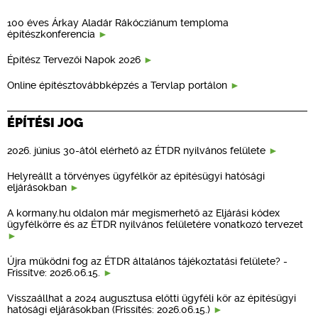
100 éves Árkay Aladár Rákócziánum temploma
építészkonferencia
Építész Tervezői Napok 2026
Online építésztovábbképzés a Tervlap portálon
ÉPÍTÉSI JOG
2026. június 30-ától elérhető az ÉTDR nyilvános felülete
Helyreállt a törvényes ügyfélkör az építésügyi hatósági
eljárásokban
A kormany.hu oldalon már megismerhető az Eljárási kódex
ügyfélkörre és az ÉTDR nyilvános felületére vonatkozó tervezet
Újra működni fog az ÉTDR általános tájékoztatási felülete? -
Frissítve: 2026.06.15.
Visszaállhat a 2024 augusztusa előtti ügyféli kör az építésügyi
hatósági eljárásokban (Frissítés: 2026.06.15.)