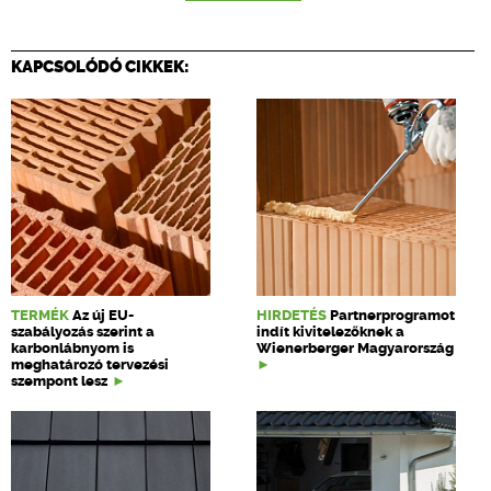
KAPCSOLÓDÓ CIKKEK:
TERMÉK
Az új EU-
HIRDETÉS
Partnerprogramot
szabályozás szerint a
indít kivitelezőknek a
karbonlábnyom is
Wienerberger Magyarország
meghatározó tervezési
szempont lesz