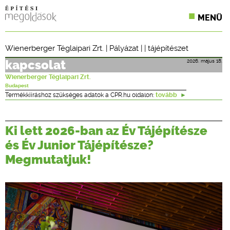
MENÜ
KONFERENCIÁK
Wienerberger Téglaipari Zrt.
|
Pályázat
| |
tájépítészet
SZAKLAPOK
2026. május 18.
kapcsolat
Wienerberger Téglaipari Zrt.
CPR TERMÉKKIÍRÁS
Budapest
Termékkiíráshoz szükséges adatok a CPR.hu oldalon:
tovább
ÉPÍTÉSI JOG
Ki lett 2026-ban az Év Tájépítésze
ONLINE KÉPZÉSEK
és Év Junior Tájépítésze?
TERVEZÉSI SEGÉDLETEK
Megmutatjuk!