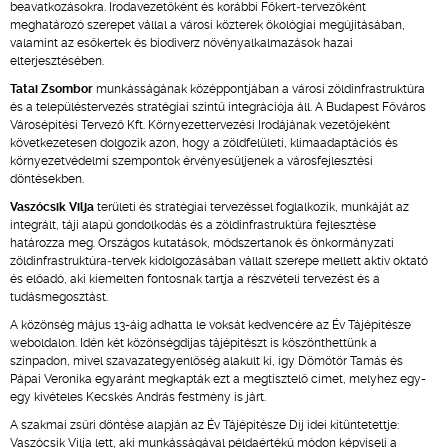
beavatkozásokra. Irodavezetőként és korábbi Főkert‑tervezőként
meghatározó szerepet vállal a városi közterek ökológiai megújításában,
valamint az esőkertek és biodiverz növényalkalmazások hazai
elterjesztésében.
Tatai Zsombor
munkásságának középpontjában a városi zöldinfrastruktúra
és a településtervezés stratégiai szintű integrációja áll. A Budapest Főváros
Városépítési Tervező Kft. Környezettervezési Irodájának vezetőjeként
következetesen dolgozik azon, hogy a zöldfelületi, klímaadaptációs és
környezetvédelmi szempontok érvényesüljenek a városfejlesztési
döntésekben.
Vaszócsik Vilja
területi és stratégiai tervezéssel foglalkozik, munkáját az
integrált, táji alapú gondolkodás és a zöldinfrastruktúra fejlesztése
határozza meg. Országos kutatások, módszertanok és önkormányzati
zöldinfrastruktúra‑tervek kidolgozásában vállalt szerepe mellett aktív oktató
és előadó, aki kiemelten fontosnak tartja a részvételi tervezést és a
tudásmegosztást.
A közönség május 13-áig adhatta le voksát kedvencére az Év Tájépítésze
weboldalon. Idén két közönségdíjas tájépítészt is köszönthettünk a
színpadon, mivel szavazategyenlőség alakult ki, így Dömötör Tamás és
Pápai Veronika egyaránt megkapták ezt a megtisztelő címet, melyhez egy-
egy kivételes Kecskés András festmény is járt.
A szakmai zsűri döntése alapján az Év Tájépítésze Díj idei kitüntetettje:
Vaszócsik Vilja lett, aki munkásságával példaértékű módon képviseli a