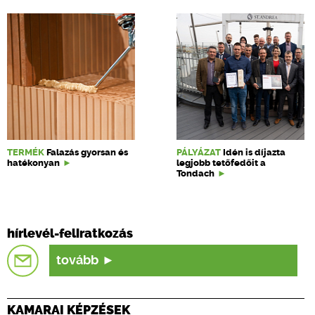
TERMÉK
Falazás gyorsan és
PÁLYÁZAT
Idén is díjazta
hatékonyan
legjobb tetőfedőit a
Tondach
hírlevél-feliratkozás
tovább
KAMARAI KÉPZÉSEK