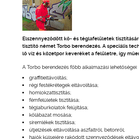
Elszennyeződött kő- és téglafelületek tisztításár
tisztító német Torbo berendezés. A speciális t
lő víz és kőzetpor keveréket a felületre, így mű
A Torbo berendezés főbb alkalmazási lehetőségei:
graffitieltávolítás;
régi festékrétegek eltávolítása;
homlokzattisztítás;
fémfelületek tisztítása;
téglaburkolatok felújítása;
kőlábazat mosása;
síremlékek tisztítása;
útjelzések eltávolítása aszfaltról, betonról;
hajók külsejére rakódott szennyeződések eltávol