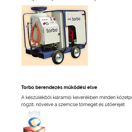
Torbo berendezés működési elve
A készülékből kiáramló keverékben minden kőzetpor
rögzít, növelve a szemcse tömegét és ütőerejét.