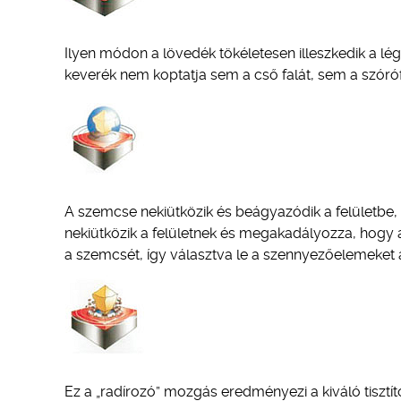
Ilyen módon a lövedék tökéletesen illeszkedik a l
keverék nem koptatja sem a cső falát, sem a szórófe
A szemcse nekiütközik és beágyazódik a felületbe
nekiütközik a felületnek és megakadályozza, hogy 
a szemcsét, így választva le a szennyezőelemeket a 
Ez a „radírozó” mozgás eredményezi a kiváló tisztí