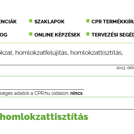
ENCIÁK
SZAKLAPOK
CPR TERMÉKKIÍR
JOG
ONLINE KÉPZÉSEK
TERVEZÉSI SEGÉ
kzat
,
homlokzatfelújítás
,
homlokzattisztítás
,
2013. okt
séges adatok a CPR.hu oldalon:
nincs
 homlokzattisztítás