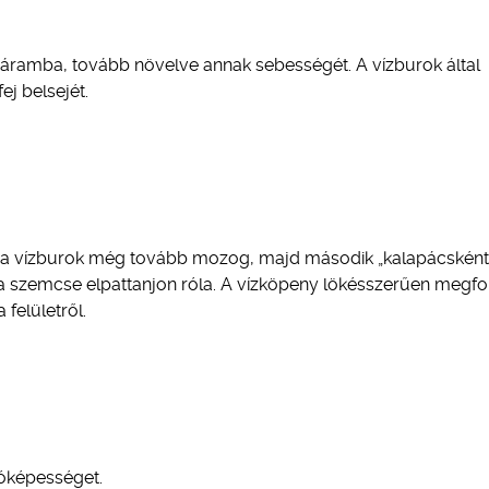
égáramba, tovább növelve annak sebességét. A vízburok által
j belsejét.
, a vízburok még tovább mozog, majd második „kalapácsként
a szemcse elpattanjon róla. A vízköpeny lökésszerűen megfo
felületről.
tóképességet.