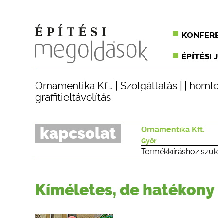
KONFER
ÉPÍTÉSI 
Ornamentika Kft.
|
Szolgáltatás
| |
homlo
graffitieltávolítás
kapcsolat
Ornamentika Kft.
Győr
Termékkiíráshoz szük
Kíméletes, de hatékony