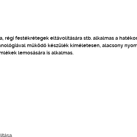
a, régi festékrétegek eltávolítására stb. alkalmas a haték
echnológiával működő készülék kíméletesen, alacsony nyo
emlékek lemosására is alkalmas.
ítása.