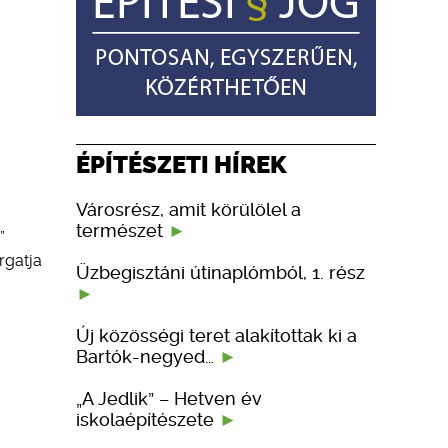
ÉPÍTÉSZETI HÍREK
Városrész, amit körülölel a
természet
”
rgatja
Üzbegisztáni útinaplómból, 1. rész
Új közösségi teret alakítottak ki a
Bartók-negyed…
„A Jedlik” – Hetven év
iskolaépítészete