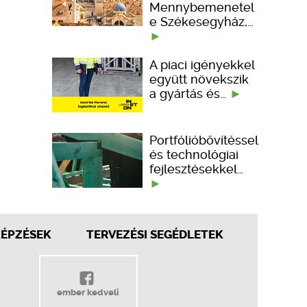
Mennybemenetel
e Székesegyház,…
A piaci igényekkel
együtt növekszik
a gyártás és…
Portfólióbővítéssel
és technológiai
fejlesztésekkel…
KÉPZÉSEK
TERVEZÉSI SEGÉDLETEK
ember kedveli