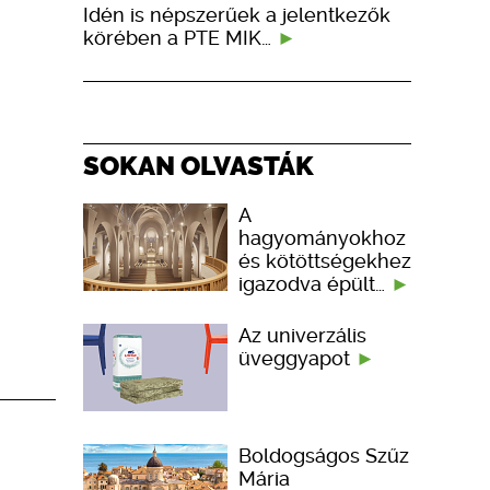
Idén is népszerűek a jelentkezők
körében a PTE MIK…
SOKAN OLVASTÁK
A
hagyományokhoz
és kötöttségekhez
igazodva épült…
Az univerzális
üveggyapot
Boldogságos Szűz
Mária