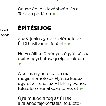
Online építésztovábbképzés a
Tervlap portálon
ÉPÍTÉSI JOG
onyan
máson
2026. június 30-ától elérhető az
ÉTDR nyilvános felülete
Helyreállt a törvényes ügyfélkör az
építésügyi hatósági eljárásokban
A kormany.hu oldalon már
megismerhető az Eljárási kódex
ügyfélkörre és az ÉTDR nyilvános
felületére vonatkozó tervezet
Újra működni fog az ÉTDR
általános tájékoztatási felülete? -