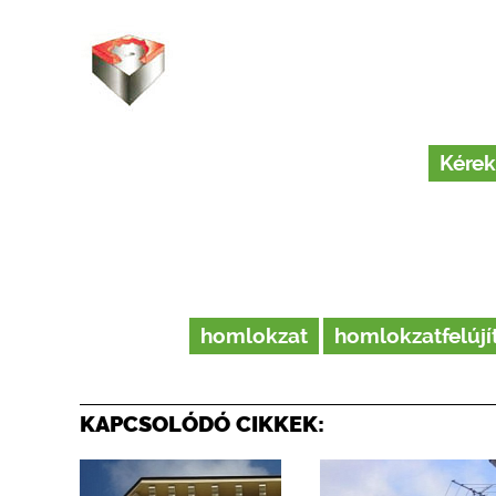
Kérek
homlokzat
homlokzatfelújí
KAPCSOLÓDÓ CIKKEK: