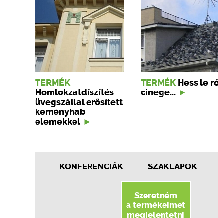
TERMÉK
TERMÉK
Hess le r
Homlokzatdíszítés
cinege...
üvegszállal erősített
keményhab
elemekkel
KONFERENCIÁK
SZAKLAPOK
Szeretném
a termékeimet
megjelentetni