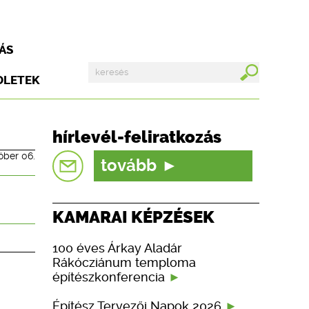
ÁS
DLETEK
hírlevél-feliratkozás
óber 06.
tovább
KAMARAI KÉPZÉSEK
100 éves Árkay Aladár
Rákócziánum temploma
építészkonferencia
Építész Tervezői Napok 2026