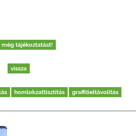
 még tájékoztatást!
vissza
tás
homlokzattisztítás
graffitieltávolítás