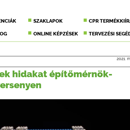
ENCIÁK
SZAKLAPOK
CPR TERMÉKKIÍR
JOG
ONLINE KÉPZÉSEK
TERVEZÉSI SEGÉ
2021. m
ek hidakat építőmérnök-
versenyen