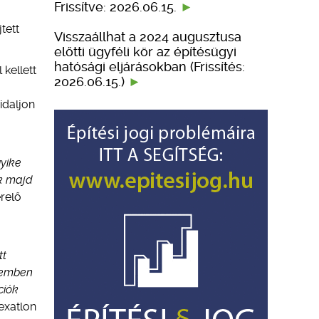
Frissítve: 2026.06.15.
tett
Visszaállhat a 2024 augusztusa
előtti ügyféli kör az építésügyi
hatósági eljárásokban (Frissítés:
kellett
2026.06.15.)
idaljon
gyike
nk majd
relő
tt
szemben
ciók
exatlon