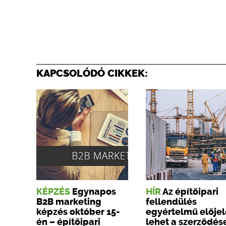
KAPCSOLÓDÓ CIKKEK:
KÉPZÉS
Egynapos
HÍR
Az építőipari
B2B marketing
fellendülés
képzés október 15-
egyértelmű előjel
én – építőipari
lehet a szerződés