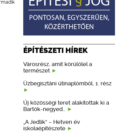
armadik
ÉPÍTÉSZETI HÍREK
Városrész, amit körülölel a
természet
Üzbegisztáni útinaplómból, 1. rész
Új közösségi teret alakítottak ki a
Bartók-negyed…
„A Jedlik” – Hetven év
iskolaépítészete