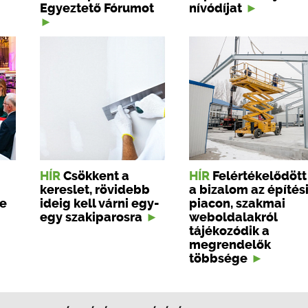
Egyeztető Fórumot
nívódíjat
HÍR
Csökkent a
HÍR
Felértékelődött
kereslet, rövidebb
a bizalom az építés
ze
ideig kell várni egy-
piacon, szakmai
egy szakiparosra
weboldalakról
tájékozódik a
megrendelők
többsége