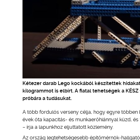
Kétezer darab Lego kockából készítettek hidakat
kilogrammot is elbírt. A fiatal tehetségek a KÉ
próbára a tudásukat.
A több fordulós verseny célja, hogy egyre többen 
évek óta kapacitás- és munkaerőhiánnyal küzd, és
– írja a lapunkhoz eljuttatott közlemény.
Az ország legtehetségesebb építőmérnök-hallgatóit