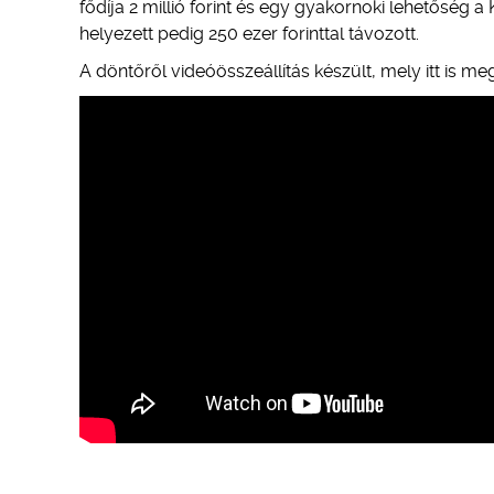
fődíja 2 millió forint és egy gyakornoki lehetőség 
helyezett pedig 250 ezer forinttal távozott.
A döntőről videóösszeállítás készült, mely itt is me