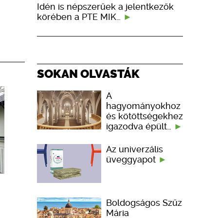
Idén is népszerűek a jelentkezők
körében a PTE MIK…
SOKAN OLVASTÁK
A
hagyományokhoz
és kötöttségekhez
igazodva épült…
Az univerzális
üveggyapot
Boldogságos Szűz
Mária