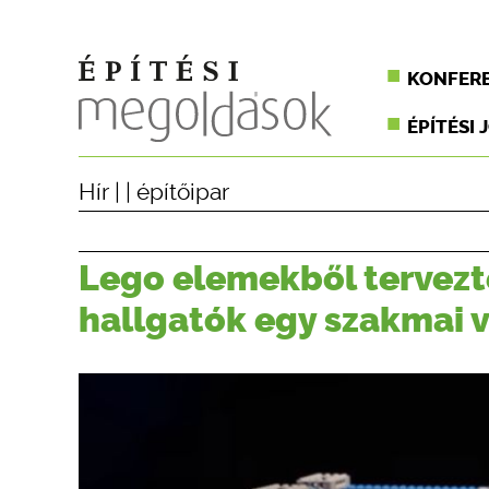
KONFER
ÉPÍTÉSI 
Hír
| |
építőipar
Lego elemekből tervezt
hallgatók egy szakmai 