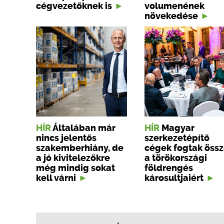
cégvezetőknek is
volumenének
növekedése
HÍR
Általában már
HÍR
Magyar
nincs jelentős
szerkezetépítő
szakemberhiány, de
cégek fogtak öss
a jó kivitelezőkre
a törökországi
még mindig sokat
földrengés
kell várni
károsultjaiért