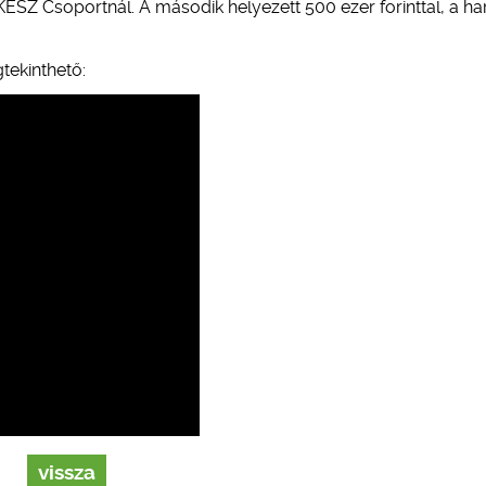
a KÉSZ Csoportnál. A második helyezett 500 ezer forinttal, a h
gtekinthető:
vissza