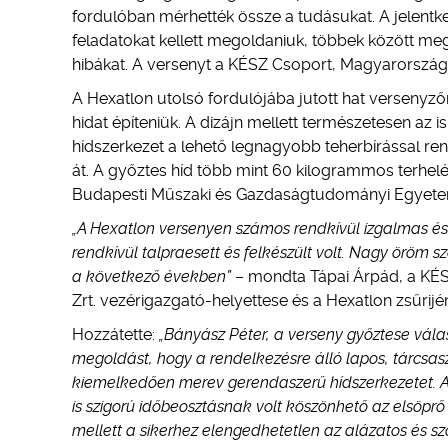
fordulóban mérhették össze a tudásukat. A jelentke
feladatokat kellett megoldaniuk, többek között meg ke
hibákat. A versenyt a KÉSZ Csoport, Magyarország 
A Hexatlon utolsó fordulójába jutott hat versenyz
hidat építeniük. A dizájn mellett természetesen az i
hídszerkezet a lehető legnagyobb teherbírással ren
át. A győztes híd több mint 60 kilogrammos terhelés
Budapesti Műszaki és Gazdaságtudományi Egyetem 
„A Hexatlon versenyen számos rendkívül izgalmas és
rendkívül talpraesett és felkészült volt. Nagy ör
a következő években”
– mondta Tápai Árpád, a KÉSZ
Zrt. vezérigazgató-helyettese és a Hexatlon zsűrijé
Hozzátette:
„Bányász Péter, a verseny győztese válas
megoldást, hogy a rendelkezésre álló lapos, tárcsasz
kiemelkedően merev gerendaszerű hídszerkezetet. A 
is szigorú időbeosztásnak volt köszönhető az elsöprő
mellett a sikerhez elengedhetetlen az alázatos és s