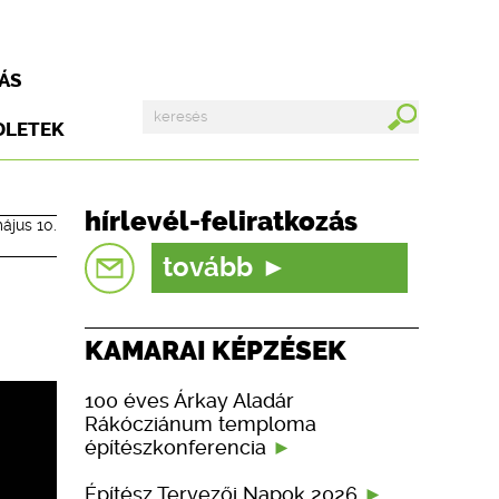
ÁS
DLETEK
hírlevél-feliratkozás
ájus 10.
tovább
KAMARAI KÉPZÉSEK
100 éves Árkay Aladár
Rákócziánum temploma
építészkonferencia
Építész Tervezői Napok 2026