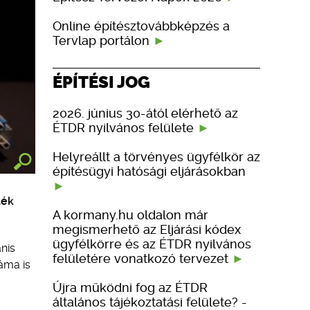
Online építésztovábbképzés a
Tervlap portálon
ÉPÍTÉSI JOG
2026. június 30-ától elérhető az
ÉTDR nyilvános felülete
Helyreállt a törvényes ügyfélkör az
építésügyi hatósági eljárásokban
ték
A kormany.hu oldalon már
megismerhető az Eljárási kódex
ügyfélkörre és az ÉTDR nyilvános
nis
felületére vonatkozó tervezet
áma is
Újra működni fog az ÉTDR
általános tájékoztatási felülete? -