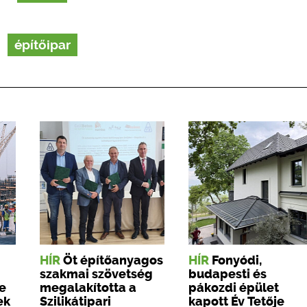
építőipar
HÍR
Öt építőanyagos
HÍR
Fonyódi,
szakmai szövetség
budapesti és
e
megalakította a
pákozdi épület
ek
Szilikátipari
kapott Év Tetője