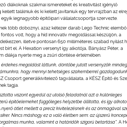
ző diákoknak szakmai ismereteket és kreativitást igénylő
llett találniuk és ki kellett javítaniuk egy tervrajzban az elrej
egyik legnagyobb építőipari vállalatcsoportja szervezte.
őnek több doboznyi, azaz kétezer darab Lego Technic elemből 
s fontos volt, hogy a híd innovatív megoldással készüljön, a
delkezzen, illetve pontosan 650 milliméteres szabad nyílást h
t bírt el. A Hexatlon versenyt így alkotója, Bányász Péter, a
diákja nyerte meg a zsűri döntése értelmében.
 érdekes megoldást láttunk, döntőbe jutott versenyzők minde
öm számunkra, hogy mennyi tehetséges szakemberrel gazdagodu
 Csoport generálkivitelező tagvállalata, a KÉSZ Építő és Sze
nek tagja.
ztotta viszont egyedül az utolsó feladatnál azt a különleges
erű építőelemeket függőleges helyzetbe állította, és így alkoto
nyerő ötlet mellett a precíz kivitelezésnek és az önmagával 
 siker. Nincs máshogy ez a való életben sem: az újszerű koncep
zorgalmas munka, valamint a határidők szigorú betartása”
. A H