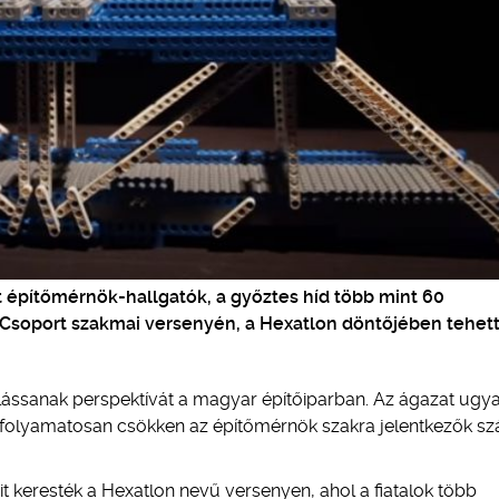
 építőmérnök-hallgatók, a győztes híd több mint 60
SZ Csoport szakmai versenyén, a Hexatlon döntőjében tehet
lássanak perspektívát a magyar építőiparban. Az ágazat ugya
 folyamatosan csökken az építőmérnök szakra jelentkezők sz
 keresték a Hexatlon nevű versenyen, ahol a fiatalok több