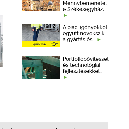
Mennybemenetel
e Székesegyház,…
A piaci igényekkel
együtt növekszik
a gyártás és…
Portfólióbővítéssel
és technológiai
fejlesztésekkel…
i