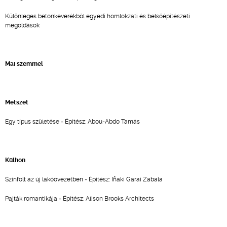
Különleges betonkeverékből egyedi homlokzati és belsőépítészeti
megoldások
Mai szemmel
Metszet
Egy típus születése ‑ Építész: Abou-Abdo Tamás
Külhon
Színfolt az új lakóövezetben ‑ Építész: Iñaki Garai Zabala
Pajták romantikája ‑ Építész: Alison Brooks Architects