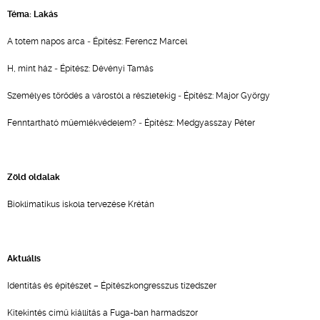
Téma: Lakás
A totem napos arca ‑ Építész: Ferencz Marcel
H, mint ház ‑ Építész: Dévényi Tamás
Személyes törődés a várostól a részletekig ‑ Építész: Major György
Fenntartható műemlékvédelem? ‑ Építész: Medgyasszay Péter
Zöld oldalak
Bioklimatikus iskola tervezése Krétán
Aktuális
Identitás és építészet – Építészkongresszus tizedszer
Kitekintés című kiállítás a Fuga-ban harmadszor