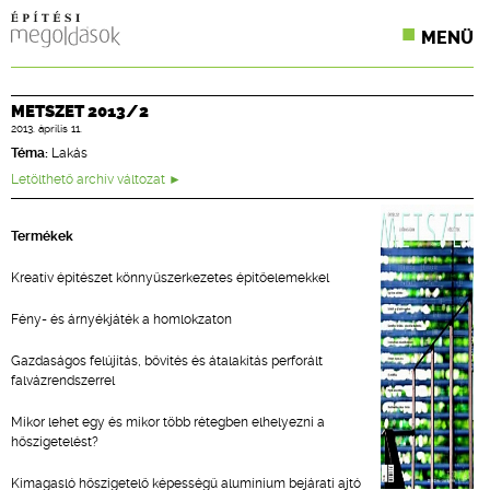
MENÜ
KONFERENCIÁK
METSZET 2013/2
2013. április 11.
SZAKLAPOK
Téma:
Lakás
CPR TERMÉKKIÍRÁS
Letölthető archív változat
ÉPÍTÉSI JOG
Termékek
ONLINE KÉPZÉSEK
Kreatív építészet könnyűszerkezetes építőelemekkel
Fény- és árnyékjáték a homlokzaton
TERVEZÉSI SEGÉDLETEK
Gazdaságos felújítás, bővítés és átalakítás perforált
falvázrendszerrel
Mikor lehet egy és mikor több rétegben elhelyezni a
hőszigetelést?
Kimagasló hőszigetelő képességű alumínium bejárati ajtó