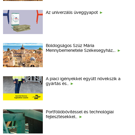
Az univerzális üveggyapot
Boldogságos Szűz Mária
Mennybemenetele Székesegyház,…
A piaci igényekkel együtt növekszik a
gyártás és…
Portfólióbővítéssel és technológiai
fejlesztésekkel…