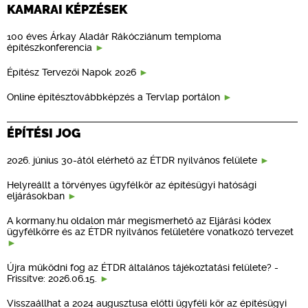
KAMARAI KÉPZÉSEK
100 éves Árkay Aladár Rákócziánum temploma
építészkonferencia
Építész Tervezői Napok 2026
Online építésztovábbképzés a Tervlap portálon
ÉPÍTÉSI JOG
2026. június 30-ától elérhető az ÉTDR nyilvános felülete
Helyreállt a törvényes ügyfélkör az építésügyi hatósági
eljárásokban
A kormany.hu oldalon már megismerhető az Eljárási kódex
ügyfélkörre és az ÉTDR nyilvános felületére vonatkozó tervezet
Újra működni fog az ÉTDR általános tájékoztatási felülete? -
Frissítve: 2026.06.15.
Visszaállhat a 2024 augusztusa előtti ügyféli kör az építésügyi