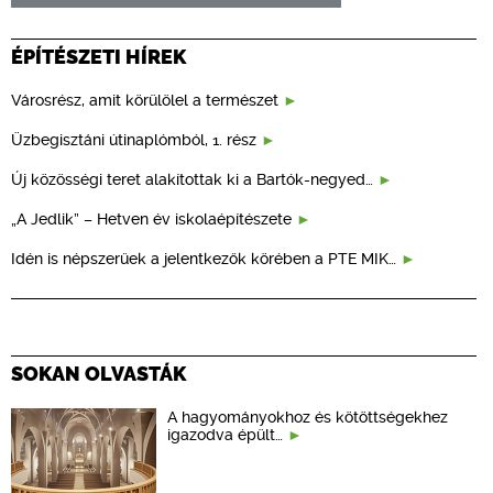
ÉPÍTÉSZETI HÍREK
Városrész, amit körülölel a természet
Üzbegisztáni útinaplómból, 1. rész
Új közösségi teret alakítottak ki a Bartók-negyed…
„A Jedlik” – Hetven év iskolaépítészete
Idén is népszerűek a jelentkezők körében a PTE MIK…
SOKAN OLVASTÁK
A hagyományokhoz és kötöttségekhez
igazodva épült…