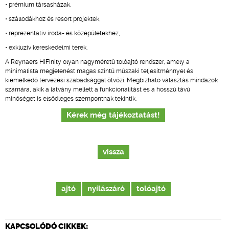
• prémium társasházak,
• szállodákhoz és resort projektek,
• reprezentatív iroda- és középületekhez,
• exkluzív kereskedelmi terek.
A Reynaers HiFinity olyan nagyméretű tolóajtó rendszer, amely a
minimalista megjelenést magas szintű műszaki teljesítménnyel és
kiemelkedő tervezési szabadsággal ötvözi. Megbízható választás mindazok
számára, akik a látvány mellett a funkcionalitást és a hosszú távú
minőséget is elsődleges szempontnak tekintik.
Kérek még tájékoztatást!
vissza
ajtó
nyílászáró
tolóajtó
KAPCSOLÓDÓ CIKKEK: