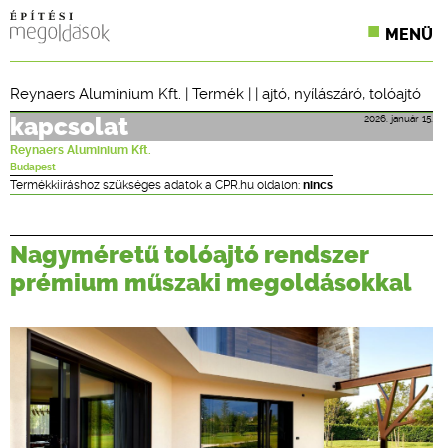
MENÜ
KONFERENCIÁK
Reynaers Aluminium Kft.
|
Termék
| |
ajtó
,
nyílászáró
,
tolóajtó
SZAKLAPOK
2026. január 15.
kapcsolat
Reynaers Aluminium Kft.
CPR TERMÉKKIÍRÁS
Budapest
Termékkiíráshoz szükséges adatok a CPR.hu oldalon:
nincs
ÉPÍTÉSI JOG
Nagyméretű tolóajtó rendszer
ONLINE KÉPZÉSEK
prémium műszaki megoldásokkal
TERVEZÉSI SEGÉDLETEK