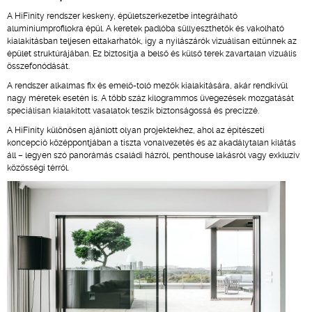
A HiFinity rendszer keskeny, épületszerkezetbe integrálható
alumíniumprofilokra épül. A keretek padlóba süllyeszthetők és vakolható
kialakításban teljesen eltakarhatók, így a nyílászárók vizuálisan eltűnnek az
épület struktúrájában. Ez biztosítja a belső és külső terek zavartalan vizuális
összefonódását.
A rendszer alkalmas fix és emelő-toló mezők kialakítására, akár rendkívül
nagy méretek esetén is. A több száz kilogrammos üvegezések mozgatását
speciálisan kialakított vasalatok teszik biztonságossá és precízzé.
A HiFinity különösen ajánlott olyan projektekhez, ahol az építészeti
koncepció középpontjában a tiszta vonalvezetés és az akadálytalan kilátás
áll – legyen szó panorámás családi házról, penthouse lakásról vagy exkluzív
közösségi térről.