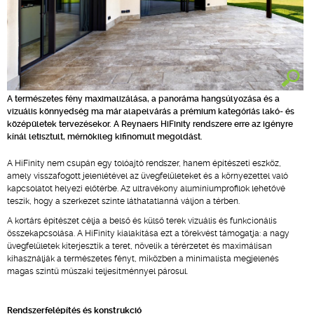
A természetes fény maximalizálása, a panoráma hangsúlyozása és a
vizuális könnyedség ma már alapelvárás a prémium kategóriás lakó- és
középületek tervezésekor. A Reynaers HiFinity rendszere erre az igényre
kínál letisztult, mérnökileg kifinomult megoldást.
A HiFinity nem csupán egy tolóajtó rendszer, hanem építészeti eszköz,
amely visszafogott jelenlétével az üvegfelületeket és a környezettel való
kapcsolatot helyezi előtérbe. Az ultravékony alumíniumprofilok lehetővé
teszik, hogy a szerkezet szinte láthatatlanná váljon a térben.
A kortárs építészet célja a belső és külső terek vizuális és funkcionális
összekapcsolása. A HiFinity kialakítása ezt a törekvést támogatja: a nagy
üvegfelületek kiterjesztik a teret, növelik a térérzetet és maximálisan
kihasználják a természetes fényt, miközben a minimalista megjelenés
magas szintű műszaki teljesítménnyel párosul.
Rendszerfelépítés és konstrukció