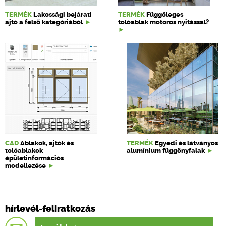
TERMÉK
Lakossági bejárati
TERMÉK
Függőleges
ajtó a felső kategóriából
tolóablak motoros nyitással?
CAD
Ablakok, ajtók és
TERMÉK
Egyedi és látványos
tolóablakok
alumínium függönyfalak
épületinformációs
modellezése
hírlevél-feliratkozás