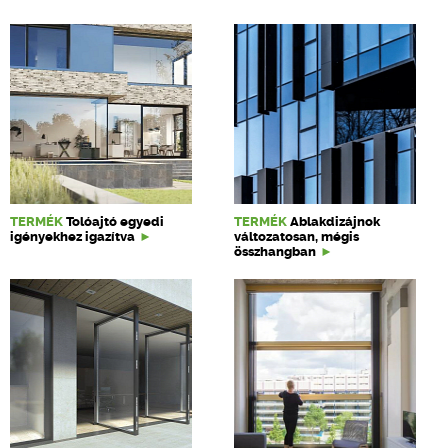
TERMÉK
Tolóajtó egyedi
TERMÉK
Ablakdizájnok
igényekhez igazítva
változatosan, mégis
összhangban