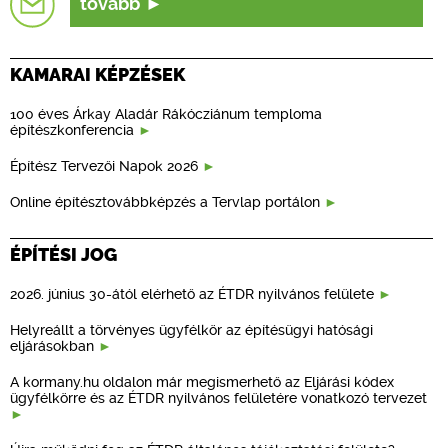
tovább
KAMARAI KÉPZÉSEK
100 éves Árkay Aladár Rákócziánum temploma
építészkonferencia
Építész Tervezői Napok 2026
Online építésztovábbképzés a Tervlap portálon
ÉPÍTÉSI JOG
2026. június 30-ától elérhető az ÉTDR nyilvános felülete
Helyreállt a törvényes ügyfélkör az építésügyi hatósági
eljárásokban
A kormany.hu oldalon már megismerhető az Eljárási kódex
ügyfélkörre és az ÉTDR nyilvános felületére vonatkozó tervezet