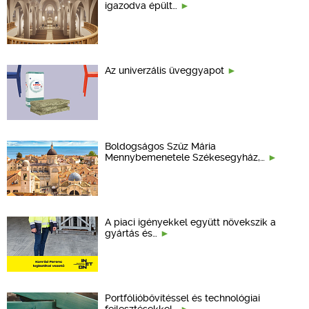
igazodva épült…
Az univerzális üveggyapot
Boldogságos Szűz Mária
Mennybemenetele Székesegyház,…
A piaci igényekkel együtt növekszik a
gyártás és…
Portfólióbővítéssel és technológiai
fejlesztésekkel…