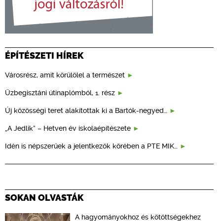
ÉPÍTÉSZETI HÍREK
Városrész, amit körülölel a természet
Üzbegisztáni útinaplómból, 1. rész
Új közösségi teret alakítottak ki a Bartók-negyed…
„A Jedlik” – Hetven év iskolaépítészete
Idén is népszerűek a jelentkezők körében a PTE MIK…
SOKAN OLVASTÁK
A hagyományokhoz és kötöttségekhez