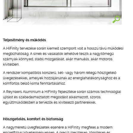
Teljesítmény és működés
A HiFinity tervezése során kiemelt szempont volt a hosszú távú működési
megbízhatóság. A sínek és vasalatok lehetővé teszik a nagytömegű
szárnyak könnyed, stabil mozgatását, akár manuális, akár motoros
kivitelben.
A rendszer kompatibilis korszerű, két- vagy három rétegű hőszigetelő
üvegezésekkel, amelyek hozzájárulnak az energiahatékonysághoz és a
komfortos belső klíma fenntartásához.
A Reynaers Aluminium a HiFinity fejlesztése során számos technológiai
újítást és szabadalmaztatott megoldást alkalmazott, szoros
együttműködésben a tervezők és kivitelező partnerekkel.
Hőszigetelés, komfort és biztonság
A nagyméretű üvegfelületek ellenére a HiFinity megfelel a modern
épületfizikai követelményeknek. A precíz illesztések, tömítések és