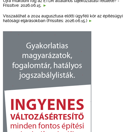
Újra működni fog az ÉTDR általános tájékoztatási felülete? -
Frissítve: 2026.06.15.
Visszaállhat a 2024 augusztusa előtti ügyféli kör az építésügyi
hatósági eljárásokban (Frissítés: 2026.06.15.)