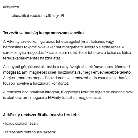
Kényelem
- akusztikai védelem 46(-1;-3) dB.
Tervezői szabadság kompromisszumok nélkül
A HiFinity széles konfigurációs lehetőségeket kínál: kétsínes vagy
háromsínes tokprofilokkal akár hat mozgatható üvegtábla építéséhez. A
sarokról nyíló megoldás fix sarokelem nélkül teszi lehetővé a belső és külső
terek akadálymentes használatát.
Az egyedi görgőkocsi biztosítja a nagy üvegfelületek folyamatos, könnyed
mozgását, ami mágneses sínek használatával még kényelmesebbé tehető.
A rejtett motoros megoldások domotikai rendszerhez is csatlakoztathatók,
tovább növelve a használati komfortot.
A rendszer opcionálisan integrált, függőleges keretbe rejtett szúnyoghálóval
is elérhető, ami megőrzi a HiFinity letisztult megjelenését.
A HiFinity rendszer fő alkalmazási területei:
• luxus családiházak,
• társasházi penthouse lakások,