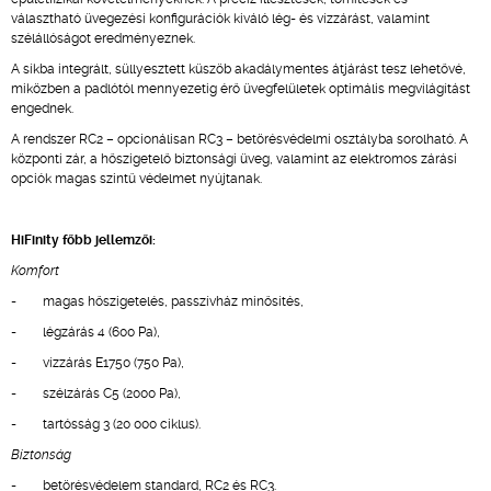
választható üvegezési konfigurációk kiváló lég- és vízzárást, valamint
szélállóságot eredményeznek.
A síkba integrált, süllyesztett küszöb akadálymentes átjárást tesz lehetővé,
miközben a padlótól mennyezetig érő üvegfelületek optimális megvilágítást
engednek.
A rendszer RC2 – opcionálisan RC3 – betörésvédelmi osztályba sorolható. A
központi zár, a hőszigetelő biztonsági üveg, valamint az elektromos zárási
opciók magas szintű védelmet nyújtanak.
HiFinity főbb jellemzői:
Komfort
- magas hőszigetelés, passzívház minősítés,
- légzárás 4 (600 Pa),
- vízzárás E1750 (750 Pa),
- szélzárás C5 (2000 Pa),
- tartósság 3 (20 000 ciklus).
Biztonság
- betörésvédelem standard, RC2 és RC3.