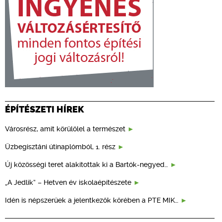
ÉPÍTÉSZETI HÍREK
Városrész, amit körülölel a természet
Üzbegisztáni útinaplómból, 1. rész
Új közösségi teret alakítottak ki a Bartók-negyed…
„A Jedlik” – Hetven év iskolaépítészete
Idén is népszerűek a jelentkezők körében a PTE MIK…