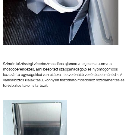
Szintén közösségi vécébe/mosdóba ajánlott a teljesen automata
mosdóberendezés, ami beépített szappanadagoló és nyomógombos
kézszárító egységekkel van ellátva, illetve önálló vezérléssel működik. A
vandálbiztos kialakítású, könnyen tisztítható mosdóhoz rozsdamentes és
törésbiztos tükör is tartozik.