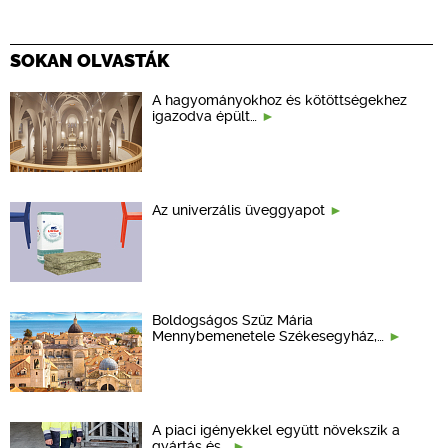
SOKAN OLVASTÁK
A hagyományokhoz és kötöttségekhez
igazodva épült…
Az univerzális üveggyapot
Boldogságos Szűz Mária
Mennybemenetele Székesegyház,…
A piaci igényekkel együtt növekszik a
gyártás és…