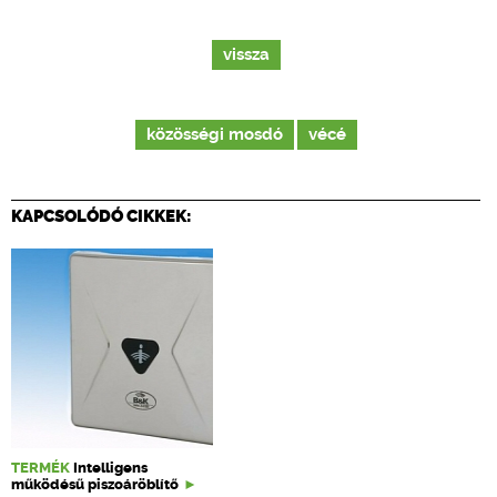
vissza
közösségi mosdó
vécé
KAPCSOLÓDÓ CIKKEK:
TERMÉK
Intelligens
működésű piszoáröblítő