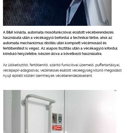
A B&K kínálta, automata mosófunkcióval ellátott vécéberendezés
használata után a vécékagyló befordul a technikai térbe, ahol az
automata mechanizmus öblítés után komplett vécémosást és
fertőtlenítést is végez. Az alapos tisztítás után a vécékagyló kifordul
kiinduló helyzetébe, készen állva a következő használatra.
Az ülőketisztító, fertőtlenítő, szárító funkcióval üzemelő, puffertartállyal,
vécépapír-adagolóval, vezérléssel ellátott vécéegység kitűnő megoldást
nyújt épített köztéri illemhelyek vécéberendezéseként.