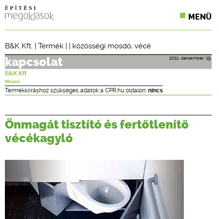
MENÜ
KONFERENCIÁK
B&K Kft.
|
Termék
| |
közösségi mosdó
,
vécé
SZAKLAPOK
2011. december 19.
kapcsolat
B&K Kft.
CPR TERMÉKKIÍRÁS
Monor
Termékkiíráshoz szükséges adatok a CPR.hu oldalon:
nincs
ÉPÍTÉSI JOG
Önmagát tisztító és fertőtlenítő
ONLINE KÉPZÉSEK
vécékagyló
TERVEZÉSI SEGÉDLETEK