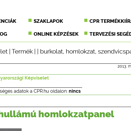
ENCIÁK
SZAKLAPOK
CPR TERMÉKKIÍR
JOG
ONLINE KÉPZÉSEK
TERVEZÉSI SEGÉ
let
|
Termék
| |
burkolat
,
homlokzat
,
szendvicsp
2013. m
arországi Képviselet
séges adatok a CPR.hu oldalon:
nincs
ushullámú homlokzatpanel