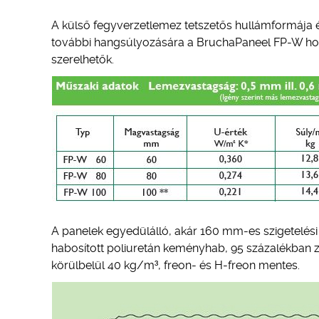
A külső fegyverzetlemez tetszetős hullámformája 
további hangsúlyozására a BruchaPaneel FP-W homl
szerelhetők.
A panelek egyedülálló, akár 160 mm-es szigetelési
habosított poliuretán keményhab, 95 százalékban zá
körülbelül 40 kg/m³, freon- és H-freon mentes.