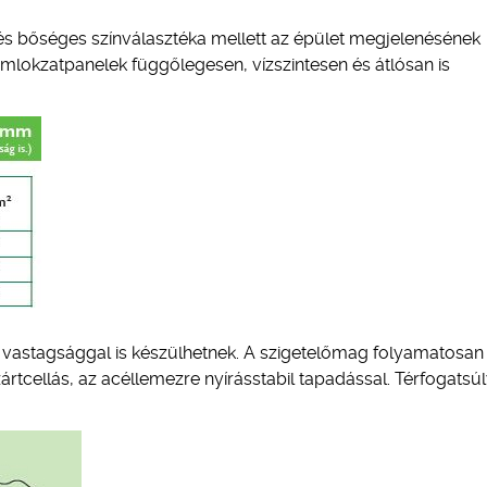
és bőséges színválasztéka mellett az épület megjelenésének
okzatpanelek függőlegesen, vízszintesen és átlósan is
 vastagsággal is készülhetnek. A szigetelőmag folyamatosan
rtcellás, az acéllemezre nyírásstabil tapadással. Térfogatsú