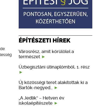
ÉPÍTÉSZETI HÍREK
 de
Városrész, amit körülölel a
élesség
természet
Üzbegisztáni útinaplómból, 1. rész
Új közösségi teret alakítottak ki a
Bartók-negyed…
„A Jedlik” – Hetven év
iskolaépítészete