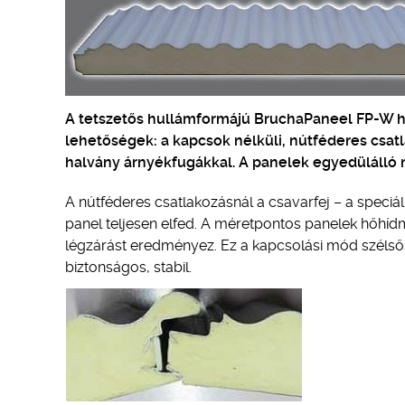
A tetszetős hullámformájú BruchaPaneel FP-W ho
lehetőségek: a kapcsok nélküli, nútféderes cs
halvány árnyékfugákkal. A panelek egyedülálló 
A nútféderes csatlakozásnál a csavarfej – a speciáli
panel teljesen elfed. A méretpontos panelek hőhí
légzárást eredményez. Ez a kapcsolási mód szélsősé
biztonságos, stabil.