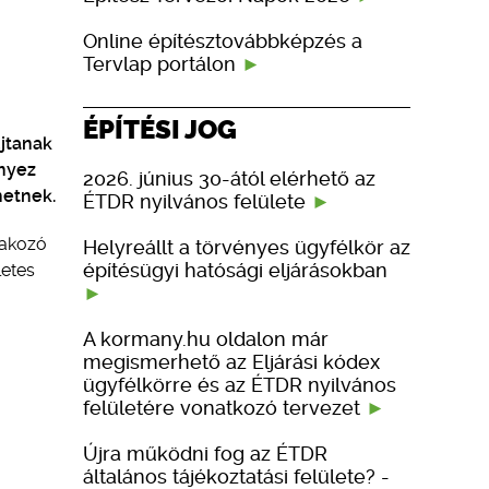
Online építésztovábbképzés a
Tervlap portálon
ÉPÍTÉSI JOG
jtanak
ényez
2026. június 30-ától elérhető az
hetnek.
ÉTDR nyilvános felülete
lakozó
Helyreállt a törvényes ügyfélkör az
építésügyi hatósági eljárásokban
letes
A kormany.hu oldalon már
megismerhető az Eljárási kódex
ügyfélkörre és az ÉTDR nyilvános
felületére vonatkozó tervezet
Újra működni fog az ÉTDR
általános tájékoztatási felülete? -