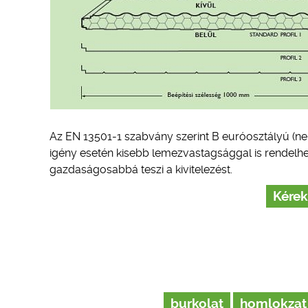
Az EN 13501-1 szabvány szerint B euróosztályú (ne
igény esetén kisebb lemezvastagsággal is rendelh
gazdaságosabbá teszi a kivitelezést.
Kérek
burkolat
homlokzat