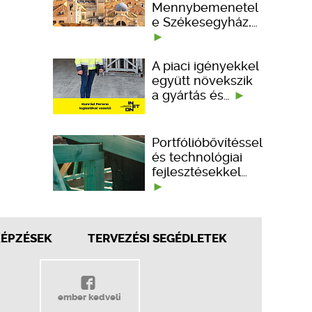
Mennybemenetel
e Székesegyház,…
A piaci igényekkel
együtt növekszik
a gyártás és…
Portfólióbővítéssel
és technológiai
fejlesztésekkel…
KÉPZÉSEK
TERVEZÉSI SEGÉDLETEK
ember kedveli