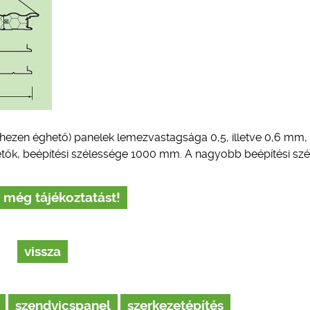
hezen éghető) panelek lemezvastagsága 0,5, illetve 0,6 mm,
etők, beépítési szélessége 1000 mm. A nagyobb beépítési sz
 még tájékoztatást!
vissza
szendvicspanel
szerkezetépítés