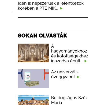
Idén is népszerűek a jelentkezők
körében a PTE MIK…
SOKAN OLVASTÁK
A
hagyományokhoz
és kötöttségekhez
igazodva épült…
Az univerzális
üveggyapot
Boldogságos Szűz
Mária