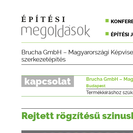
KONFER
ÉPÍTÉSI 
Brucha GmbH – Magyarországi Képvise
szerkezetépítés
kapcsolat
Brucha GmbH – Magy
Budapest
Termékkiíráshoz szük
Rejtett rögzítésű szin