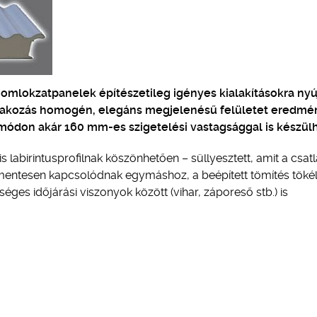
mlokzatpanelek építészetileg igényes kialakításokra nyú
atlakozás homogén, elegáns megjelenésű felületet eredm
módon akár 160 mm-es szigetelési vastagsággal is készül
s labirintusprofilnak köszönhetően – süllyesztett, amit a csat
dmentesen kapcsolódnak egymáshoz, a beépített tömítés töké
ges időjárási viszonyok között (vihar, záporeső stb.) is