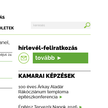
ÁS
DLETEK
anel
,
hírlevél-feliratkozás
ájus 24.
tovább
KAMARAI KÉPZÉSEK
100 éves Árkay Aladár
Rákócziánum temploma
építészkonferencia
Építész Tervezői Napok 2026