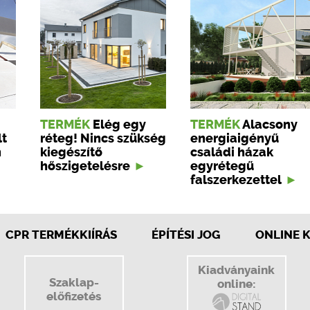
TERMÉK
Elég egy
TERMÉK
Alacsony
lt
réteg! Nincs szükség
energiaigényű
n
kiegészítő
családi házak
hőszigetelésre
egyrétegű
falszerkezettel
CPR TERMÉKKIÍRÁS
ÉPÍTÉSI JOG
ONLINE 
Kiadványaink
Szaklap-
online:
előfizetés