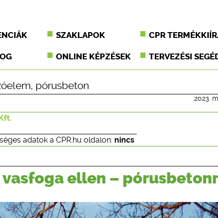
ENCIÁK
SZAKLAPOK
CPR TERMÉKKIÍR
JOG
ONLINE KÉPZÉSEK
TERVEZÉSI SEGÉ
zóelem
,
pórusbeton
2023. m
Kft.
séges adatok a CPR.hu oldalon:
nincs
 vasfoga ellen – pórusbeton