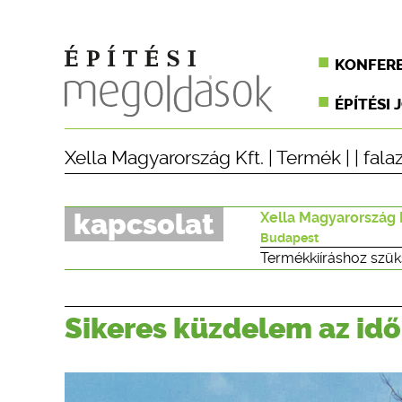
KONFER
ÉPÍTÉSI 
Xella Magyarország Kft.
|
Termék
| |
fala
kapcsolat
Xella Magyarország 
Budapest
Termékkiíráshoz szük
Sikeres küzdelem az idő