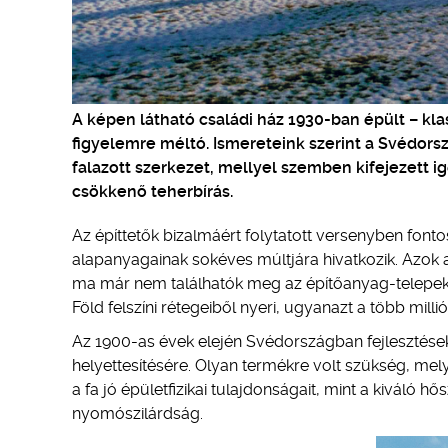
A képen látható családi ház 1930-ban épült – kl
figyelemre méltó. Ismereteink szerint a Svédors
falazott szerkezet, mellyel szemben kifejezett i
csökkenő teherbírás.
Az építtetők bizalmáért folytatott versenyben font
alapanyagainak sokéves múltjára hivatkozik. Azok 
ma már nem találhatók meg az építőanyag-telepeke
Föld felszíni rétegeiből nyeri, ugyanazt a több milli
Az 1900-as évek elején Svédországban fejlesztések 
helyettesítésére. Olyan termékre volt szükség, mel
a fa jó épületfizikai tulajdonságait, mint a kivál
nyomószilárdság.