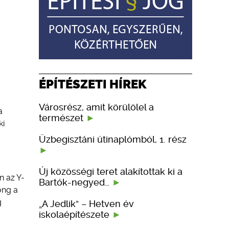
ÉPÍTÉSZETI HÍREK
Városrész, amit körülölel a
a
természet
ki
Üzbegisztáni útinaplómból, 1. rész
Új közösségi teret alakítottak ki a
n az Y-
Bartók-negyed…
ong a
g
„A Jedlik” – Hetven év
iskolaépítészete