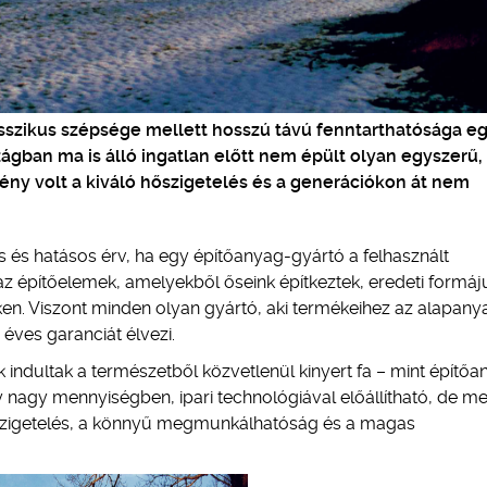
asszikus szépsége mellett hosszú távú fenntarthatósága e
zágban ma is álló ingatlan előtt nem épült olyan egyszerű,
gény volt a kiváló hőszigetelés és a generációkon át nem
os és hatásos érv, ha egy építőanyag-gyártó a felhasznált
az építőelemek, amelyekből őseink építkeztek, eredeti formá
n. Viszont minden olyan gyártó, aki termékeihez az alapanya
ó éves garanciát élvezi.
indultak a természetből közvetlenül kinyert fa – mint építőa
y nagy mennyiségben, ipari technológiával előállítható, de me
ó hőszigetelés, a könnyű megmunkálhatóság és a magas