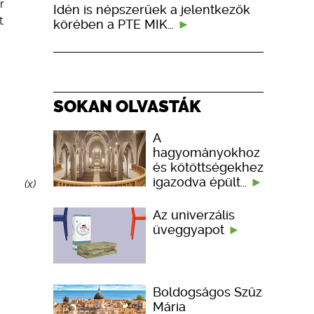
r
Idén is népszerűek a jelentkezők
.
körében a PTE MIK…
SOKAN OLVASTÁK
A
hagyományokhoz
és kötöttségekhez
igazodva épült…
(x)
Az univerzális
üveggyapot
Boldogságos Szűz
Mária