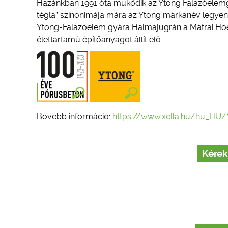
Hazánkban 1991 óta működik az Ytong Falazóelemgyá
tégla” szinonimája mára az Ytong márkanév legyen.
Ytong-Falazóelem gyára Halmajugrán a Mátrai H
élettartamú építőanyagot állít elő.
Bővebb információ:
https://www.xella.hu/hu_HU/Y
Kérek