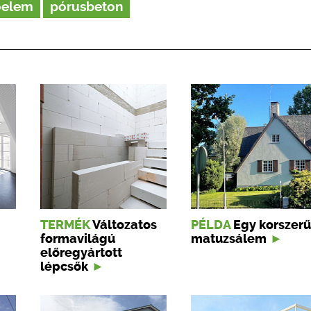
óelem
pórusbeton
TERMÉK
Változatos
PÉLDA
Egy korszerű
formavilágú
matuzsálem
előregyártott
lépcsők