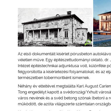
Az első dokumentált kísérlet pórusbeton autoklávo
véletlen műve. Egy építészettudományi oktató, dr. J
Intézet építéstechnikai adjunktusa volt, különféle 
felgyorsította a kísérletezési folyamatokat, és az 
természetben tobermoritként ismernek.
Néhány év elteltével megtalálta Karl August Carle
Tong engedélyt kapott a svédországi Yxhult városá
város nevének és a svéd betong szónak (beton) a r
működött, de azóta világszerte számtalan országb