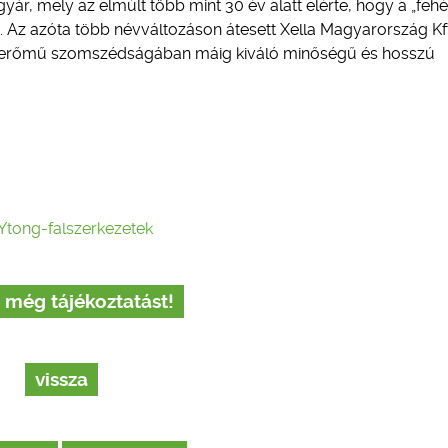
r, mely az elmúlt több mint 30 év alatt elérte, hogy a „fehé
 Az azóta több névváltozáson átesett Xella Magyarország Kft
őerőmű szomszédságában máig kiváló minőségű és hosszú
tong-falszerkezetek
 még tájékoztatást!
vissza