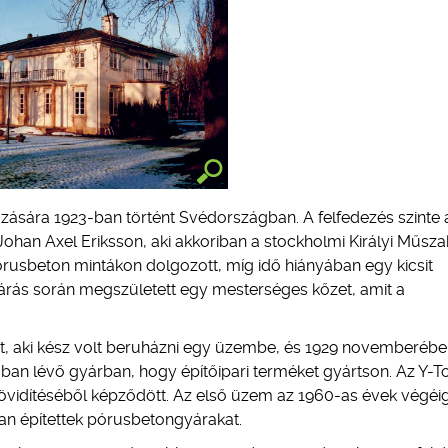
zására 1923-ban történt Svédországban. A felfedezés szinte 
ohan Axel Eriksson, aki akkoriban a stockholmi Királyi Műsza
pórusbeton mintákon dolgozott, míg idő hiányában egy kicsit
eljárás során megszületett egy mesterséges kőzet, amit a
nt, aki kész volt beruházni egy üzembe, és 1929 novemberébe
ban lévő gyárban, hogy építőipari terméket gyártson. Az Y-T
övidítéséből képződött. Az első üzem az 1960-as évek végéi
an építettek pórusbetongyárakat.