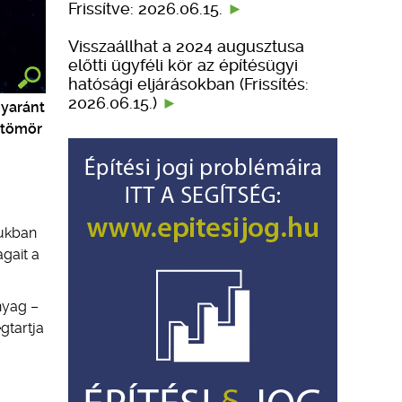
Frissítve: 2026.06.15.
Visszaállhat a 2024 augusztusa
előtti ügyféli kör az építésügyi
hatósági eljárásokban (Frissítés:
2026.06.15.)
gyaránt
 tömör
jukban
gait a
nyag –
gtartja