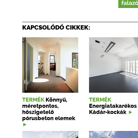
falaz
KAPCSOLÓDÓ CIKKEK:
TERMÉK
Könnyű,
TERMÉK
méretpontos,
Energiatakarékos
hőszigetelő
Kádár-kockák
pórusbeton elemek