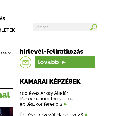
ÁS
DLETEK
hírlevél-feliratkozás
ájus 09.
tovább
KAMARAI KÉPZÉSEK
nal
100 éves Árkay Aladár
Rákócziánum temploma
építészkonferencia
Építész Tervezői Napok 2026