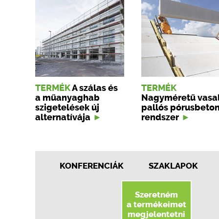
TERMÉK
A szálas és
TERMÉK
a műanyaghab
Nagyméretű vasa
szigetelések új
pallós pórusbeto
alternatívája
rendszer
KONFERENCIÁK
SZAKLAPOK
Szeretném
a termékeimet
megjelentetni