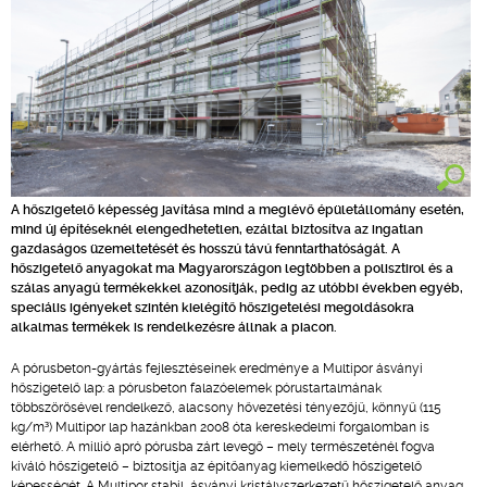
A hőszigetelő képesség javítása mind a meglévő épületállomány esetén,
mind új építéseknél elengedhetetlen, ezáltal biztosítva az ingatlan
gazdaságos üzemeltetését és hosszú távú fenntarthatóságát. A
hőszigetelő anyagokat ma Magyarországon legtöbben a polisztirol és a
szálas anyagú termékekkel azonosítják, pedig az utóbbi években egyéb,
speciális igényeket szintén kielégítő hőszigetelési megoldásokra
alkalmas termékek is rendelkezésre állnak a piacon.
A pórusbeton-gyártás fejlesztéseinek eredménye a Multipor ásványi
hőszigetelő lap: a pórusbeton falazóelemek pórustartalmának
többszörösével rendelkező, alacsony hővezetési tényezőjű, könnyű (115
kg/m³) Multipor lap hazánkban 2008 óta kereskedelmi forgalomban is
elérhető. A millió apró pórusba zárt levegő – mely természeténél fogva
kiváló hőszigetelő – biztosítja az építőanyag kiemelkedő hőszigetelő
képességét. A Multipor stabil, ásványi kristályszerkezetű hőszigetelő anyag,