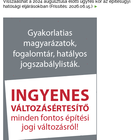
Visszaállhat a 2024 augusztusa előtti ügyféli kör az építésügyi
hatósági eljárásokban (Frissítés: 2026.06.15.)