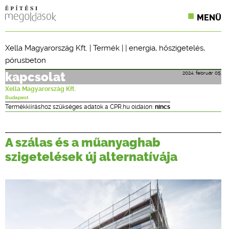
MENÜ
KONFERENCIÁK
Xella Magyarország Kft.
|
Termék
| |
energia
,
hőszigetelés
,
pórusbeton
SZAKLAPOK
2024. február 05.
kapcsolat
CPR TERMÉKKIÍRÁS
Xella Magyarország Kft.
Budapest
ÉPÍTÉSI JOG
Termékkiíráshoz szükséges adatok a CPR.hu oldalon:
nincs
ONLINE KÉPZÉSEK
A szálas és a műanyaghab
TERVEZÉSI SEGÉDLETEK
szigetelések új alternatívája