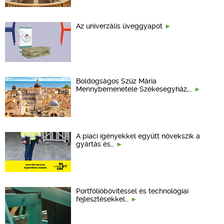
Az univerzális üveggyapot
Boldogságos Szűz Mária
Mennybemenetele Székesegyház,…
A piaci igényekkel együtt növekszik a
gyártás és…
Portfólióbővítéssel és technológiai
fejlesztésekkel…