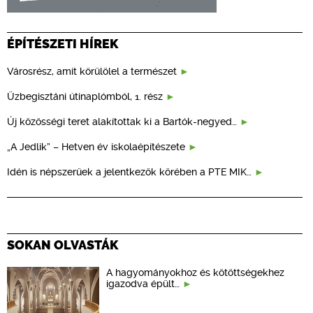
ÉPÍTÉSZETI HÍREK
Városrész, amit körülölel a természet
Üzbegisztáni útinaplómból, 1. rész
Új közösségi teret alakítottak ki a Bartók-negyed…
„A Jedlik” – Hetven év iskolaépítészete
Idén is népszerűek a jelentkezők körében a PTE MIK…
SOKAN OLVASTÁK
A hagyományokhoz és kötöttségekhez
igazodva épült…