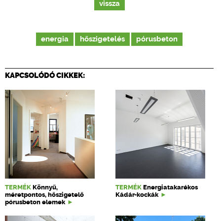
vissza
energia
hőszigetelés
pórusbeton
KAPCSOLÓDÓ CIKKEK:
TERMÉK
Könnyű,
TERMÉK
Energiatakarékos
méretpontos, hőszigetelő
Kádár-kockák
pórusbeton elemek