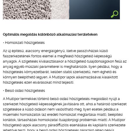
Optimális megoldás különböző alkalmazási területeken
• Homlokzati hőszigetelés
Az új építésű, alacsony energiaigényű, illetve passzívházak külső
falszerkezetének fontos elemei a megfelelő hőszigetelő képességű
anyagok. A szigetelés kiválasztásakor a hőszigetelő tulajdonságokon felül az
anyag egyéb műszaki paraméterei is meghatározók. Ilyen például, hogy a
hőszigetelés környezetbarát, kellően stabil szerkezetű, nem éghető és
könnyen beépíthető legyen. A Multipor lapok alkalmazásával kialakított
hőszigetelés ezen elvárásokat mind teljesíti.
• Belső oldali hőszigetelés
A Multipor termékkel történő belső oldali hőszigetelés megoldást nyújt a
szerkezet hőszigetelő képességének javítására ott, ahol a határoló szerkezet
szigetelése a külső oldalon nem valósítható meg. Ilyen esetek például a
műemléki homlokzatok (az eredeti homlokzat megtartása miatt), beépítési
korlátok, társasházak homlokzatai (tulajdonjogi problémák miatt). A Multipor
hőszigetelő lapok alacsony páradiffúziós ellenállása és kapilláris szerkezete
lehetővé teszi, hogy a belső oldali hőszigetelés párazáró réteg nélkül