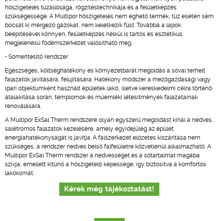
hőszigetelés tűzállósága, rögzítéstechnikája és a felületképzés
szükségessége. A Multipor hőszigetelés nem éghető termék, tűz esetén sem
bocsát ki mérgező gázokat, nem keletkezik füst. Továbbá a lapok
beépítésével könnyen, felületképzés nélkül is tartós és esztétikus
megjelenésű födémszerkezet valósítható meg.
• Sómentesítő rendszer
Egészséges, költséghatékony és környezetbarát megoldás a sóval terhelt
falazatok javítására, felújítására. Hatékony módszer a mezőgazdasági vagy
ipari objektumként használt épületek lakó, illetve kereskedelmi célra történő
átalakítása során, templomok és műemléki létesítmények falazatainak
renoválására.
A Multipor ExSal Therm rendszere olyan egyszerű megoldást kínál a nedves,
salétromos falazatok kezelésére, amely egyidejűleg az épület
energiahatékonyságát is javítja. A falszerkezet előzetes kiszárítása nem
szükséges, a rendszer nedves belső falfelületre közvetlenül alkalmazható. A
Multipor ExSal Therm rendszer a nedvességet és a sótartalmat magába
szívja, emellett kitűnő a hőszigetelő képessége, így biztosítva a komfortos
lakóklímát.
Kérek még tájékoztatást!