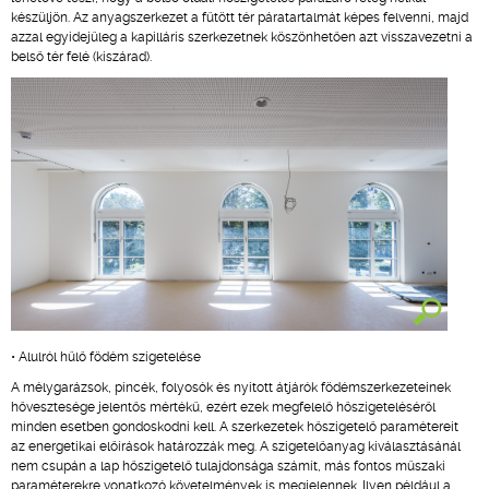
készüljön. Az anyagszerkezet a fűtött tér páratartalmát képes felvenni, majd
azzal egyidejűleg a kapilláris szerkezetnek köszönhetően azt visszavezetni a
belső tér felé (kiszárad).
• Alulról hűlő födém szigetelése
A mélygarázsok, pincék, folyosók és nyitott átjárók födémszerkezeteinek
hővesztesége jelentős mértékű, ezért ezek megfelelő hőszigeteléséről
minden esetben gondoskodni kell. A szerkezetek hőszigetelő paramétereit
az energetikai előírások határozzák meg. A szigetelőanyag kiválasztásánál
nem csupán a lap hőszigetelő tulajdonsága számít, más fontos műszaki
paraméterekre vonatkozó követelmények is megjelennek. Ilyen például a