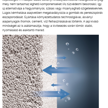
mely nem tartalmaz éghető komponenseket (A1 tűzvédelmi besorolás), így
új alternatívája a hagyományos, szálas vagy műanyaghab szigeteléseknek.
Lúgos kémhatása alapvetően megakadályozza a gombák és penészspórák
elszaporodását. Gyártása környezettudatos technológiával, ásványi
alapanyagok (homok, cement, víz) felhasználásával történik. A lap kiváló
minőségét az is alátámasztja, hogy a kivitelezés során tömör, stabil,
nyomásálló és alaktartó marad.