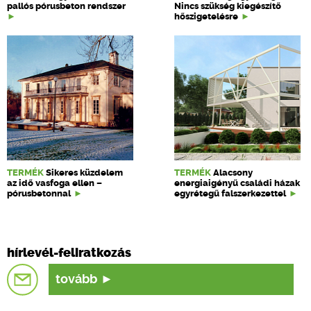
pallós pórusbeton rendszer
Nincs szükség kiegészítő
hőszigetelésre
TERMÉK
Sikeres küzdelem
TERMÉK
Alacsony
az idő vasfoga ellen –
energiaigényű családi házak
pórusbetonnal
egyrétegű falszerkezettel
hírlevél-feliratkozás
tovább