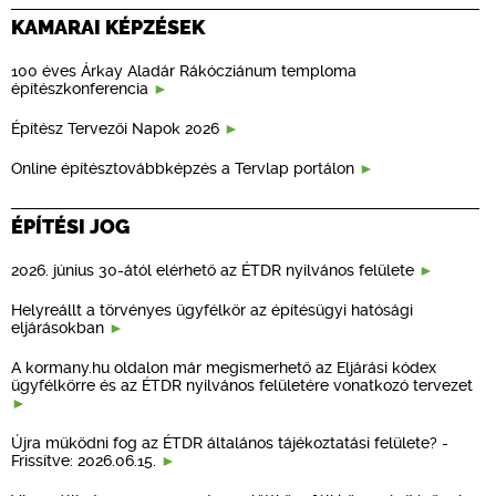
KAMARAI KÉPZÉSEK
100 éves Árkay Aladár Rákócziánum temploma
építészkonferencia
Építész Tervezői Napok 2026
Online építésztovábbképzés a Tervlap portálon
ÉPÍTÉSI JOG
2026. június 30-ától elérhető az ÉTDR nyilvános felülete
Helyreállt a törvényes ügyfélkör az építésügyi hatósági
eljárásokban
A kormany.hu oldalon már megismerhető az Eljárási kódex
ügyfélkörre és az ÉTDR nyilvános felületére vonatkozó tervezet
Újra működni fog az ÉTDR általános tájékoztatási felülete? -
Frissítve: 2026.06.15.