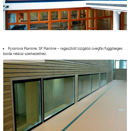
Pyranova Planline, SF Planline – ragasztott tűzgátló üvegfal függőleges
borda nélküli szerkezethez;