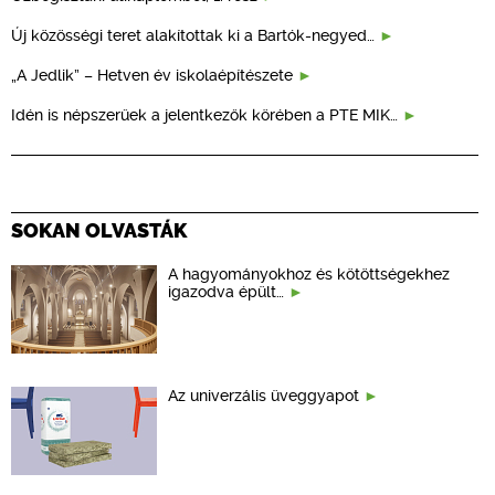
Új közösségi teret alakítottak ki a Bartók-negyed…
„A Jedlik” – Hetven év iskolaépítészete
Idén is népszerűek a jelentkezők körében a PTE MIK…
SOKAN OLVASTÁK
A hagyományokhoz és kötöttségekhez
igazodva épült…
Az univerzális üveggyapot