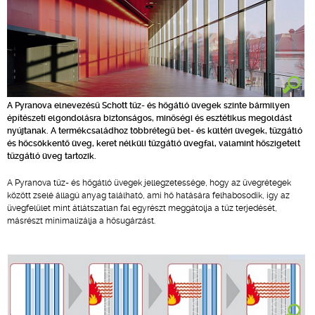
A Pyranova elnevezésű Schott tűz- és hőgátló üvegek szinte bármilyen
építészeti elgondolásra biztonságos, minőségi és esztétikus megoldást
nyújtanak. A termékcsaládhoz többrétegű bel- és kültéri üvegek, tűzgátló
és hőcsökkentő üveg, keret nélküli tűzgátló üvegfal, valamint hőszigetelt
tűzgátló üveg tartozik.
A Pyranova tűz- és hőgátló üvegek jellegzetessége, hogy az üvegrétegek
között zselé állagú anyag található, ami hő hatására felhabosodik, így az
üvegfelület mint átlátszatlan fal egyrészt meggátolja a tűz terjedését,
másrészt minimalizálja a hősugárzást.