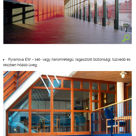
Pyranova EW – két- vagy háromrétegű, ragasztott biztonsági, tűzvédő és
részben hőálló üveg;