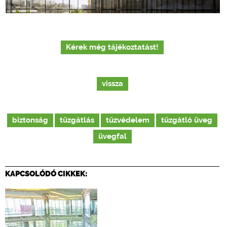
Kérek még tájékoztatást!
vissza
biztonság
tűzgátlás
tűzvédelem
tűzgátló üveg
üvegfal
KAPCSOLÓDÓ CIKKEK: