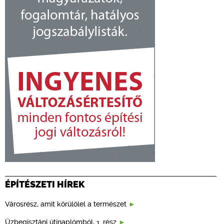
ÉPÍTÉSZETI HÍREK
Városrész, amit körülölel a természet
Üzbegisztáni útinaplómból, 1. rész