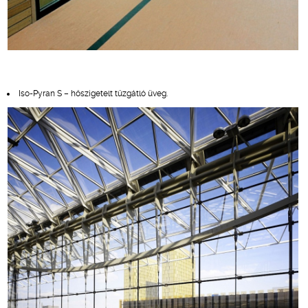
Iso-Pyran S – hőszigetelt tűzgátló üveg.