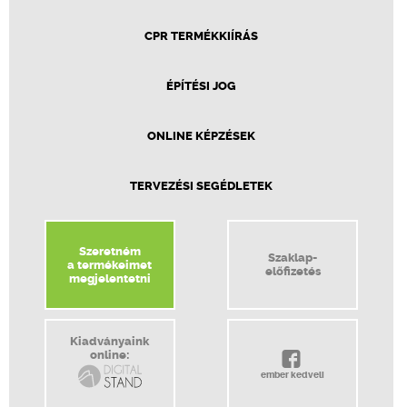
CPR TERMÉKKIÍRÁS
ÉPÍTÉSI JOG
ONLINE KÉPZÉSEK
TERVEZÉSI SEGÉDLETEK
Szeretném
Szaklap-
a termékeimet
előfizetés
megjelentetni
Kiadványaink
online:
ember kedveli