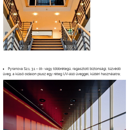
Pyranova S2.1, 3.1 – öt- vagy többrétegű, ragasztott biztonsági, tűzvédő
üveg, a külső oldalon plusz egy réteg UV-álló üveggel, kültéri használatra;