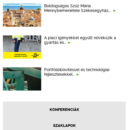
Boldogságos Szűz Mária
Mennybemenetele Székesegyház,…
A piaci igényekkel együtt növekszik a
gyártás és…
Portfólióbővítéssel és technológiai
fejlesztésekkel…
KONFERENCIÁK
SZAKLAPOK