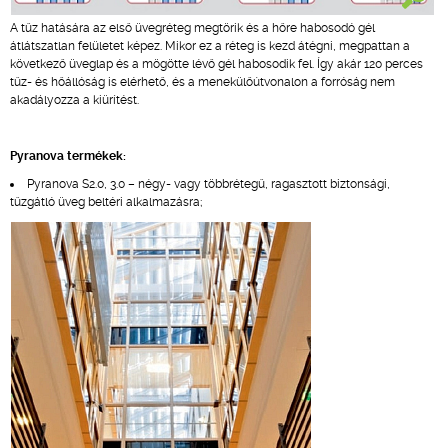
A tűz hatására az első üvegréteg megtörik és a hőre habosodó gél
átlátszatlan felületet képez. Mikor ez a réteg is kezd átégni, megpattan a
következő üveglap és a mögötte lévő gél habosodik fel. Így akár 120 perces
tűz- és hőállóság is elérhető, és a menekülőútvonalon a forróság nem
akadályozza a kiürítést.
Pyranova termékek:
Pyranova S2.0, 3.0 – négy- vagy többrétegű, ragasztott biztonsági,
tűzgátló üveg beltéri alkalmazásra;