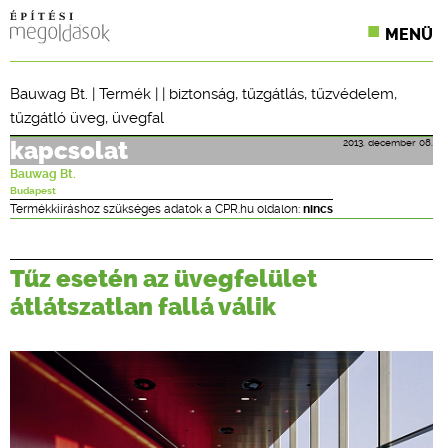
MENÜ
KONFERENCIÁK
Bauwag Bt.
|
Termék
| |
biztonság
,
tűzgátlás
,
tűzvédelem
,
tűzgátló üveg
,
üvegfal
SZAKLAPOK
2013. december 08.
kapcsolat
CPR TERMÉKKIÍRÁS
Bauwag Bt.
Budapest
ÉPÍTÉSI JOG
Termékkiíráshoz szükséges adatok a CPR.hu oldalon:
nincs
ONLINE KÉPZÉSEK
Tűz esetén az üvegfelület
TERVEZÉSI SEGÉDLETEK
átlátszatlan fallá válik