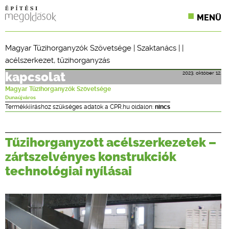
MENÜ
KONFERENCIÁK
Magyar Tűzihorganyzók Szövetsége
|
Szaktanács
| |
acélszerkezet
,
tűzihorganyzás
SZAKLAPOK
2023. október 12.
kapcsolat
CPR TERMÉKKIÍRÁS
Magyar Tűzihorganyzók Szövetsége
Dunaújváros
ÉPÍTÉSI JOG
Termékkiíráshoz szükséges adatok a CPR.hu oldalon:
nincs
ONLINE KÉPZÉSEK
Tűzihorganyzott acélszerkezetek –
TERVEZÉSI SEGÉDLETEK
zártszelvényes konstrukciók
technológiai nyílásai