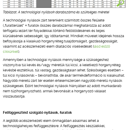
Táblázat: A technológiai nyílások darabszáma és szükséges méretei
A technológiai nyílások zárt terenként számított összes felülete
(„furatterület” × furatok összes darabszáma) meghatározza az adott
térfogatú lezárt tér folyadékkal történő feltöltődésének és teljes
kiürülésének sebességét, így időtartamát. Mindkét művelet idejének hossza
befolyásolja a kialakuló horganyréteg tulajdonságait, gazdaságosságát,
valamint az acélszerkezeti elem dilatációs viselkedését (
lásd előző
cikkünket
).
Amennyiben a technológiai nyílások mennyisége a szükségeshez
viszonyítva túl kevés és/vagy méretük túl kicsi, a keletkező horganyréteg
kevésbé esztétikus, túl vastag, gazdaságtalan lehet. Szélsőséges esetben –
túl kicsi nyílásoknál – bevonathiba, de akár termékdeformáció is kialakulhat.
Nagyobb méretű zárt tér esetén értelemszerűen nagyobb méretű nyílások
szükségesek. Előírt technológiai nyílások hiányában az adott munkadarab
nem tűzihorganyozható, annak bevonását a horganyozó vállalat
visszautasítja.
Felfüggesztést szolgáló nyílások, furatok
A legtöbb acélszerkezeti elem önmagában alkalmas lehet a
technológiahelyes felfüggesztésre. A felfüggesztés készülékkel,