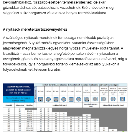
bevonathibákhoz, rosszabb esetben terméksérüléshez, de akár
gőzrobbanáshoz, sőt balesethez is vezethetnek. Ezért követelik meg
szigorúan a tűzihorganyzó vállalatok a helyes termékkialakítást.
A nyílások méretei zártszelvényekhez
A szükséges nyílások méreteinek fontossága nem kisebb pozíciójuk
jelentőségénél. A lyukátmérők egyenként, valamint összességükben
alapvetően meghatározzák egyes horganyozási műveletek időtartamát. A
kiszellőző – azaz bemerítéskor a legfelső pontokon lévő – nyílásokon a
levegőnek, gőznek és salakanyagoknak kell maradéktalanul eltávozni, míg a
folyadékokból, így a horganyból történő kiemeléskor az alsó lyukakon a
folyadékoknak kell teljesen kiürülni.