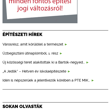
ÉPÍTÉSZETI HÍREK
Városrész, amit körülölel a természet
Üzbegisztáni útinaplómból, 1. rész
Új közösségi teret alakítottak ki a Bartók-negyed…
„A Jedlik” – Hetven év iskolaépítészete
Idén is népszerűek a jelentkezők körében a PTE MIK…
SOKAN OLVASTÁK