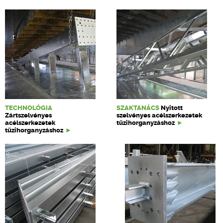
TECHNOLÓGIA
SZAKTANÁCS
Nyitott
Zártszelvényes
szelvényes acélszerkezetek
acélszerkezetek
tűzihorganyzáshoz
tűzihorganyzáshoz