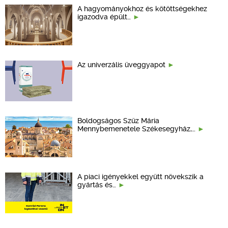
A hagyományokhoz és kötöttségekhez
igazodva épült…
Az univerzális üveggyapot
Boldogságos Szűz Mária
Mennybemenetele Székesegyház,…
A piaci igényekkel együtt növekszik a
gyártás és…