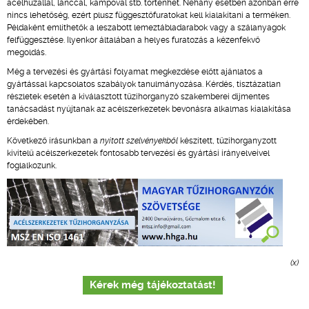
acélhuzallal, lánccal, kampóval stb. történhet. Néhány esetben azonban erre
nincs lehetőség, ezért plusz függesztőfuratokat kell kialakítani a terméken.
Példaként említhetők a leszabott lemeztábladarabok vagy a szálanyagok
felfüggesztése. Ilyenkor általában a helyes furatozás a kézenfekvő
megoldás.
Még a tervezési és gyártási folyamat megkezdése előtt ajánlatos a
gyártással kapcsolatos szabályok tanulmányozása. Kérdés, tisztázatlan
részletek esetén a kiválasztott tűzihorganyzó szakemberei díjmentes
tanácsadást nyújtanak az acélszerkezetek bevonásra alkalmas kialakítása
érdekében.
Következő írásunkban a
nyitott szelvényekből
készített, tűzihorganyzott
kivitelű acélszerkezetek fontosabb tervezési és gyártási irányelveivel
foglalkozunk.
(x)
Kérek még tájékoztatást!