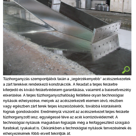
Tűzihorganyzás szempontjából talán a „legérzékenyebb” acélszerkezetek
a zárt terekkel rendelkező konstrukciók. A feladat a teljes felületre
kiterjedő és kiváló felületvédelem garantálása, valamint a balesetveszély
elkerülése. A teljes tűzihorganyozhatóság feltétele olyan technológiai
nyílások elhelyezése, melyek az acélszerkezeti elemen lévő, részben
vagy egészben zárt terek teljes kiszellőzéséről, továbbá kiürüléséről
fognak gondoskodni. Eredményül viszont az acélszerkezet teljes felülete
tűzihorganyzott lesz, egységessé téve az acél korrózióvédelmét. A
technológiai nyílások magukban foglalják még a felfüggesztést szolgáló
furatokat, lyukakat is. Cikkünkben a technológiai nyílások tervezésének és
elhelyezésének főbb elveit tekintjük át.