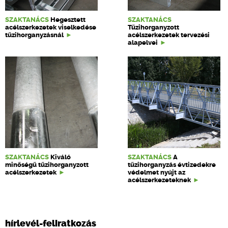
SZAKTANÁCS
Hegesztett
SZAKTANÁCS
acélszerkezetek viselkedése
Tűzihorganyzott
tűzihorganyzásnál
acélszerkezetek tervezési
alapelvei
SZAKTANÁCS
Kiváló
SZAKTANÁCS
A
minőségű tűzihorganyzott
tűzihorganyzás évtizedekre
acélszerkezetek
védelmet nyújt az
acélszerkezeteknek
hírlevél-feliratkozás