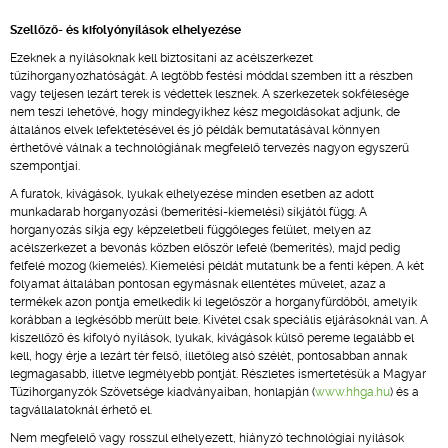
Szellőző- és kifolyónyílások elhelyezése
Ezeknek a nyílásoknak kell biztosítani az acélszerkezet
tűzihorganyozhatóságát. A legtöbb festési móddal szemben itt a részben
vagy teljesen lezárt terek is védettek lesznek. A szerkezetek sokfélesége
nem teszi lehetővé, hogy mindegyikhez kész megoldásokat adjunk, de
általános elvek lefektetésével és jó példák bemutatásával könnyen
érthetővé válnak a technológiának megfelelő tervezés nagyon egyszerű
szempontjai.
A furatok, kivágások, lyukak elhelyezése minden esetben az adott
munkadarab horganyozási (bemerítési-kiemelési) síkjától függ. A
horganyozás síkja egy képzeletbeli függőleges felület, melyen az
acélszerkezet a bevonás közben először lefelé (bemerítés), majd pedig
felfelé mozog (kiemelés). Kiemelési példát mutatunk be a fenti képen. A két
folyamat általában pontosan egymásnak ellentétes művelet, azaz a
termékek azon pontja emelkedik ki legelőször a horganyfürdőből, amelyik
korábban a legkésőbb merült bele. Kivétel csak speciális eljárásoknál van. A
kiszellőző és kifolyó nyílások, lyukak, kivágások külső pereme legalább el
kell, hogy érje a lezárt tér felső, illetőleg alsó szélét, pontosabban annak
legmagasabb, illetve legmélyebb pontját. Részletes ismertetésük a Magyar
Tűzihorganyzók Szövetsége kiadványaiban, honlapján (
www.hhga.hu
) és a
tagvállalatoknál érhető el.
Nem megfelelő vagy rosszul elhelyezett, hiányzó technológiai nyílások