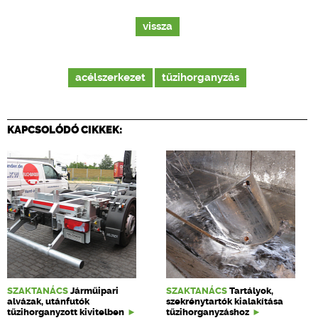
vissza
acélszerkezet
tűzihorganyzás
KAPCSOLÓDÓ CIKKEK:
SZAKTANÁCS
Járműipari
SZAKTANÁCS
Tartályok,
alvázak, utánfutók
szekrénytartók kialakítása
tűzihorganyzott kivitelben
tűzihorganyzáshoz