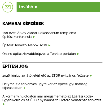
tovább
KAMARAI KÉPZÉSEK
100 éves Árkay Aladár Rákócziánum temploma
építészkonferencia
Építész Tervezői Napok 2026
Online építésztovábbképzés a Tervlap portálon
ÉPÍTÉSI JOG
2026. június 30-ától elérhető az ÉTDR nyilvános felülete
Helyreállt a törvényes ügyfélkör az építésügyi hatósági
eljárásokban
A kormany.hu oldalon már megismerhető az Eljárási kódex
ügyfélkörre és az ÉTDR nyilvános felületére vonatkozó tervezet