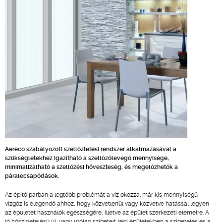
Aereco szabályozott szellőztetési rendszer alkalmazásával a
szükségletekhez igazítható a szellőzőlevegő mennyisége,
minimalizálható a szellőzési hőveszteség, és megelőzhetők a
páralecsapódások.
Az építőiparban a legtöbb problémát a víz okozza; már kis mennyiségű
vízgőz is elegendő ahhoz, hogy közvetlenül vagy közvetve hatással legyen
az épületet használók egészségére, illetve az épület szerkezeti elemeire. A
jó hőszigetelésű új, vagy utólag szigetelt régi épületekben a szigetelés és a