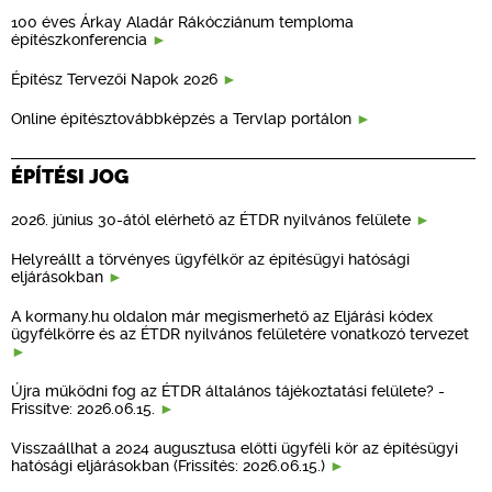
100 éves Árkay Aladár Rákócziánum temploma
építészkonferencia
Építész Tervezői Napok 2026
Online építésztovábbképzés a Tervlap portálon
ÉPÍTÉSI JOG
2026. június 30-ától elérhető az ÉTDR nyilvános felülete
Helyreállt a törvényes ügyfélkör az építésügyi hatósági
eljárásokban
A kormany.hu oldalon már megismerhető az Eljárási kódex
ügyfélkörre és az ÉTDR nyilvános felületére vonatkozó tervezet
Újra működni fog az ÉTDR általános tájékoztatási felülete? -
Frissítve: 2026.06.15.
Visszaállhat a 2024 augusztusa előtti ügyféli kör az építésügyi
hatósági eljárásokban (Frissítés: 2026.06.15.)