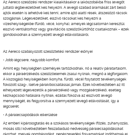
Az Aereco szellőzési rendszer kialakításakor a lakószobákba friss levegőt
juttató légbevezetőket kell helyezni. A levegő szabad áramlását zárt belső
ajtók esetén is lehetővé kell tenni, amire ajtó alatti rések, átszellőző rácsok
szolgálnak. Légelvezetőket, elszívó rácsokat kell helyezni a
vizeshelyiségekbe (fürdő, vécé, konyha), amelyek légcsatornán keresztül
elszívó ventilátorhoz vagy gravitációs szellőzőkürtőhöz csatlakoznak – ezek
gondoskodnak a szennyezett levegő eltávolításáról.
Az Aereco szabályozott szellőztetési rendszer előnyei
• Jobb légcsere, nagyobb komfort
Amint egy helyiségben személyek tartózkodnak, nő a relatív páratartalom,
ekkor a páraérzékelős szellőzőelemek zsalui nyílnak, megnő a légforgalom.
A kiszolgáló helyiségekben (konyha, fürdő, vécé) folytatott tevékenységek
fokozott szag-, illetve párakibocsátással járnak. Ezek következtében az itt
elhelyezett légelvezetők a páraérzékelő vagy mozgásérzékelő, esetleg
kézikapcsoló hatására nyitnak, ezáltal fokozva az elszívott levegő
mennyiségét, és felgyorsítva a szennyezett levegő eltávolítását, így a
légcserét.
• A páralecsapódások elkerülése
Az emberi kipárologtatás és a szokásos tevékenységek (főzés, zuhanyozás,
mosás stb.) következtében felszabaduló nedvesség páralecsapódásokat
okozhat, melyek gombásodást, penészesedési folyamatokat indíthatnak el.