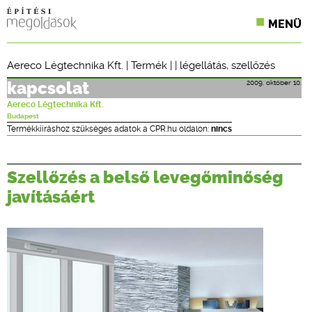
MENÜ
KONFERENCIÁK
Aereco Légtechnika Kft.
|
Termék
| |
légellátás
,
szellőzés
SZAKLAPOK
2009. október 10.
kapcsolat
Aereco Légtechnika Kft.
CPR TERMÉKKIÍRÁS
Budapest
Termékkiíráshoz szükséges adatok a CPR.hu oldalon:
nincs
ÉPÍTÉSI JOG
Szellőzés a belső levegőminőség
ONLINE KÉPZÉSEK
javításáért
TERVEZÉSI SEGÉDLETEK