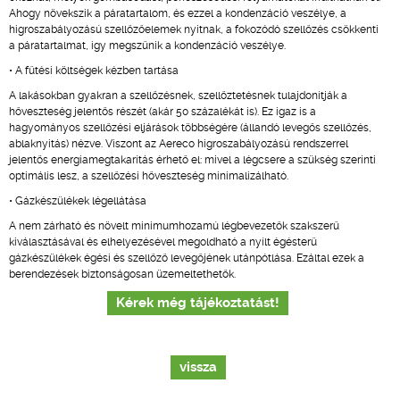
Ahogy növekszik a páratartalom, és ezzel a kondenzáció veszélye, a
higroszabályozású szellőzőelemek nyitnak, a fokozódó szellőzés csökkenti
a páratartalmat, így megszűnik a kondenzáció veszélye.
• A fűtési költségek kézben tartása
A lakásokban gyakran a szellőzésnek, szellőztetésnek tulajdonítják a
hőveszteség jelentős részét (akár 50 százalékát is). Ez igaz is a
hagyományos szellőzési eljárások többségére (állandó levegős szellőzés,
ablaknyitás) nézve. Viszont az Aereco higroszabályozású rendszerrel
jelentős energiamegtakarítás érhető el: mivel a légcsere a szükség szerinti
optimális lesz, a szellőzési hőveszteség minimalizálható.
• Gázkészülékek légellátása
A nem zárható és növelt minimumhozamú légbevezetők szakszerű
kiválasztásával és elhelyezésével megoldható a nyílt égésterű
gázkészülékek égési és szellőző levegőjének utánpótlása. Ezáltal ezek a
berendezések biztonságosan üzemeltethetők.
Kérek még tájékoztatást!
vissza