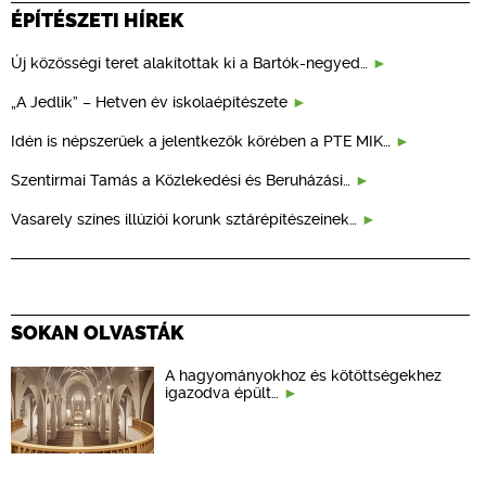
ÉPÍTÉSZETI HÍREK
Új közösségi teret alakítottak ki a Bartók-negyed…
„A Jedlik” – Hetven év iskolaépítészete
Idén is népszerűek a jelentkezők körében a PTE MIK…
Szentirmai Tamás a Közlekedési és Beruházási…
Vasarely színes illúziói korunk sztárépítészeinek…
SOKAN OLVASTÁK
A hagyományokhoz és kötöttségekhez
igazodva épült…