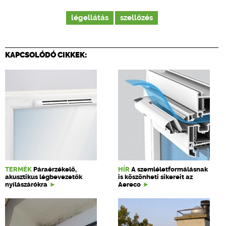
légellátás
szellőzés
KAPCSOLÓDÓ CIKKEK:
TERMÉK
Páraérzékelő,
HÍR
A szemléletformálásnak
akusztikus légbevezetők
is köszönheti sikereit az
nyílászárókra
Aereco