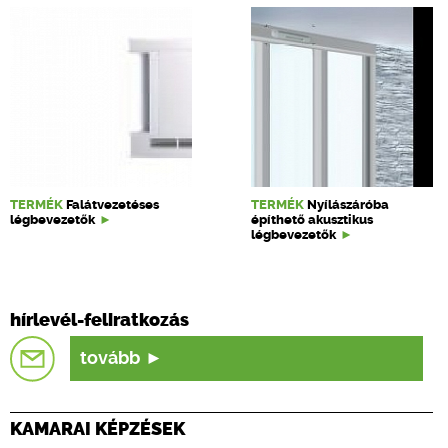
TERMÉK
Falátvezetéses
TERMÉK
Nyílászáróba
légbevezetők
építhető akusztikus
légbevezetők
hírlevél-feliratkozás
tovább
KAMARAI KÉPZÉSEK