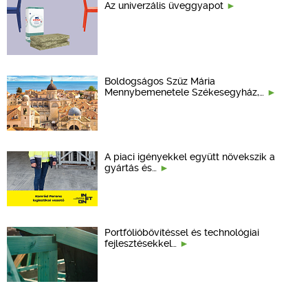
Az univerzális üveggyapot
Boldogságos Szűz Mária
Mennybemenetele Székesegyház,…
A piaci igényekkel együtt növekszik a
gyártás és…
Portfólióbővítéssel és technológiai
fejlesztésekkel…