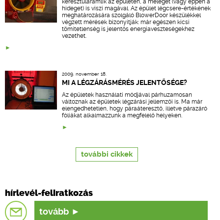
keresztüláramlik az épületen, a meleget (vagy éppen a
hideget) is viszi magával. Az épület légcsere-értékének
meghatározására szolgáló BlowerDoor készülékkel
végzett mérések bizonyítják: már egészen kicsi
tömítetlenség is jelentős energiaveszteségekhez
vezethet.
2009. november 18.
MI A LÉGZÁRÁSMÉRÉS JELENTŐSÉGE?
Az épületek használati módjával párhuzamosan
változnak az épületek légzárási jellemzői is. Ma már
elengedhetetlen, hogy páraáteresztő, illetve párazáró
fóliákat alkalmazzunk a megfelelő helyeken.
további cikkek
hírlevél-feliratkozás
tovább