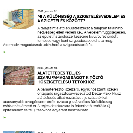
2012. január 26.
MI A KÜLÖNBSÉG A SZIGETELÉSVÉDELEM ÉS
A SZIGETELÉS KÖZÖTT?
A talajszint alatti épületrészeket a talajban található
nedvesség ellen védeni kell. A védelem függőlegesen,
az épület határolószerkezetére kívülről felhordott
lemezes vagy kent szigeteléssel oldható meg.
Alternatív megoldásnak tekinthető a szigeteléstartó fal.
2012. január 10.
ALÁTÉTFEDÉS TELJES
SZARUFAMAGASSÁGOT KITÖLTŐ
HŐSZIGETELÉSŰ TETŐKHÖZ
A páraáteresztő, szélzáró, egyik hosszanti szélén
öntapadó ragasztósávval ellátott Delta-Maxx Plusz
alátétfedés alkalmazásával 30 százalékkal
alacsonyabb levegőcsere-érték, ezáltal 9 százalékos fűtésiköltség-
csökkenés érhető el. A teljes deszkázatra is fektethető tetőfólia új
építésekhez és felújításokhoz egyaránt használható.