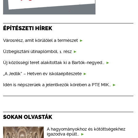
ÉPÍTÉSZETI HÍREK
Városrész, amit körülölel a természet
Üzbegisztáni útinaplómból, 1. rész
Új közösségi teret alakítottak ki a Bartók-negyed…
„A Jedlik” – Hetven év iskolaépítészete
Idén is népszerűek a jelentkezők körében a PTE MIK…
SOKAN OLVASTÁK
A hagyományokhoz és kötöttségekhez
igazodva épült…