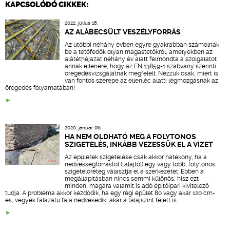
KAPCSOLÓDÓ CIKKEK:
2022. július 18.
AZ ALÁBECSÜLT VESZÉLYFORRÁS
Az utóbbi néhány évben egyre gyakrabban számolnak
be a tetőfedők olyan magastetőkről, amelyekben az
alátéthéjazat néhány év alatt felmondta a szolgálatot
annak ellenére, hogy az EN 13859-1 szabvány szerinti
öregedésvizsgálatnak megfelelt. Nézzük csak, miért is
van fontos szerepe az ellenléc alatti légmozgásnak az
öregedés folyamatában!
2020. január 06.
HA NEM OLDHATÓ MEG A FOLYTONOS
SZIGETELÉS, INKÁBB VEZESSÜK EL A VIZET
Az épületek szigetelése csak akkor hatékony, ha a
nedvességforrástól (talajtól) egy vagy több, folytonos
szigetelőréteg választja el a szerkezetet. Ebben a
megállapításban nincs semmi különös, hisz ezt
minden, magára valamit is adó építőipari kivitelező
tudja. A probléma akkor kezdődik, ha egy régi épület 80 vagy akár 120 cm-
es, vegyes falazatú fala nedvesedik, akár a talajszint felett is.