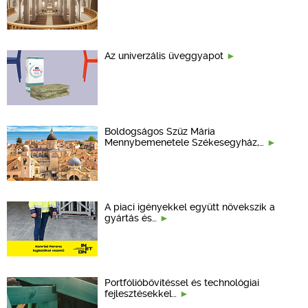
Az univerzális üveggyapot
Boldogságos Szűz Mária
Mennybemenetele Székesegyház,…
A piaci igényekkel együtt növekszik a
gyártás és…
Portfólióbővítéssel és technológiai
fejlesztésekkel…