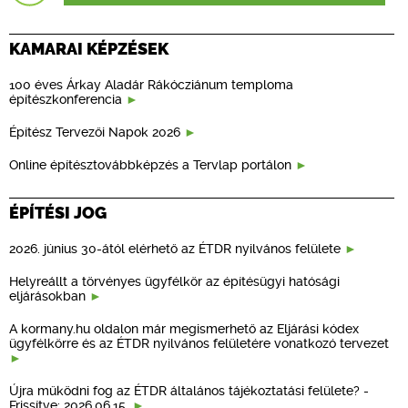
KAMARAI KÉPZÉSEK
100 éves Árkay Aladár Rákócziánum temploma
építészkonferencia
Építész Tervezői Napok 2026
Online építésztovábbképzés a Tervlap portálon
ÉPÍTÉSI JOG
2026. június 30-ától elérhető az ÉTDR nyilvános felülete
Helyreállt a törvényes ügyfélkör az építésügyi hatósági
eljárásokban
A kormany.hu oldalon már megismerhető az Eljárási kódex
ügyfélkörre és az ÉTDR nyilvános felületére vonatkozó tervezet
Újra működni fog az ÉTDR általános tájékoztatási felülete? -
Frissítve: 2026.06.15.