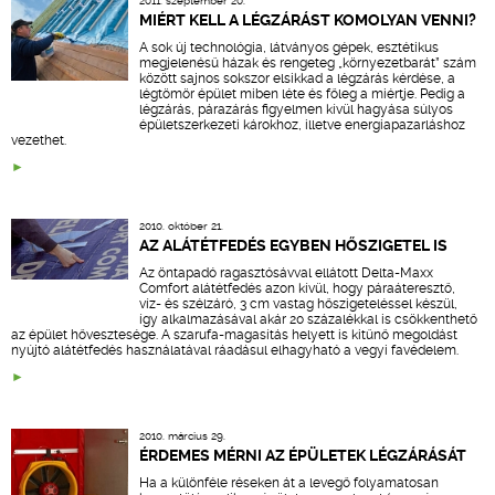
2011. szeptember 20.
MIÉRT KELL A LÉGZÁRÁST KOMOLYAN VENNI?
A sok új technológia, látványos gépek, esztétikus
megjelenésű házak és rengeteg „környezetbarát” szám
között sajnos sokszor elsikkad a légzárás kérdése, a
légtömör épület miben léte és főleg a miértje. Pedig a
légzárás, párazárás figyelmen kívül hagyása súlyos
épületszerkezeti károkhoz, illetve energiapazarláshoz
vezethet.
2010. október 21.
AZ ALÁTÉTFEDÉS EGYBEN HŐSZIGETEL IS
Az öntapadó ragasztósávval ellátott Delta-Maxx
Comfort alátétfedés azon kívül, hogy páraáteresztő,
víz- és szélzáró, 3 cm vastag hőszigeteléssel készül,
így alkalmazásával akár 20 százalékkal is csökkenthető
az épület hővesztesége. A szarufa-magasítás helyett is kitűnő megoldást
nyújtó alátétfedés használatával ráadásul elhagyható a vegyi favédelem.
2010. március 29.
ÉRDEMES MÉRNI AZ ÉPÜLETEK LÉGZÁRÁSÁT
Ha a különféle réseken át a levegő folyamatosan