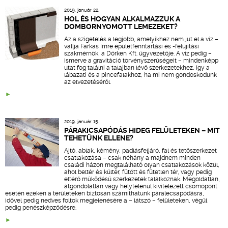
2019. január 22.
HOL ÉS HOGYAN ALKALMAZZUK A
DOMBORNYOMOTT LEMEZEKET?
Az a szigetelés a legjobb, amelyikhez nem jut el a víz –
vallja Farkas Imre épületfenntartási és -felújítási
szakmérnök, a Dörken Kft. ügyvezetője. A víz pedig –
ismerve a gravitáció törvényszerűségeit – mindenképp
utat fog találni a talajban lévő szerkezetekhez, így a
lábazati és a pincefalakhoz, ha mi nem gondoskodunk
az elvezetéséről.
2019. január 15.
PÁRAKICSAPÓDÁS HIDEG FELÜLETEKEN – MIT
TEHETÜNK ELLENE?
Ajtó, ablak, kémény, padlásfeljáró, fal és tetőszerkezet
csatlakozása – csak néhány a majdnem minden
családi házon megtalálható olyan csatlakozások közül,
ahol beltér és kültér, fűtött és fűtetlen tér, vagy pedig
eltérő működésű szerkezetek találkoznak. Megoldatlan,
átgondolatlan vagy helytelenül kivitelezett csomópont
esetén ezeken a területeken biztosan számíthatunk páralecsapódásra,
idővel pedig nedves foltok megjelenésére a – látszó – felületeken, végül
pedig penészképződésre.