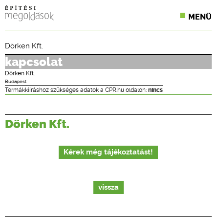
MENÜ
KONFERENCIÁK
Dörken Kft.
SZAKLAPOK
kapcsolat
Dörken Kft.
CPR TERMÉKKIÍRÁS
Budapest
Termákkiíráshoz szükséges adatok a CPR.hu oldalon:
nincs
ÉPÍTÉSI JOG
Dörken Kft.
ONLINE KÉPZÉSEK
TERVEZÉSI SEGÉDLETEK
Kérek még tájékoztatást!
vissza