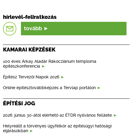
hírlevél-feliratkozás
tovább
KAMARAI KÉPZÉSEK
100 éves Árkay Aladár Rákócziánum temploma
építészkonferencia
Építész Tervezői Napok 2026
Online építésztovábbképzés a Tervlap portálon
ÉPÍTÉSI JOG
2026. június 30-ától elérhető az ÉTDR nyilvános felülete
Helyreállt a törvényes ügyfélkör az építésügyi hatósági
eljárásokban