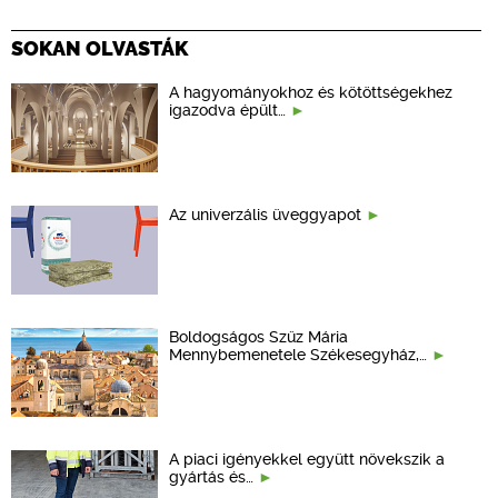
SOKAN OLVASTÁK
A hagyományokhoz és kötöttségekhez
igazodva épült…
Az univerzális üveggyapot
Boldogságos Szűz Mária
Mennybemenetele Székesegyház,…
A piaci igényekkel együtt növekszik a
gyártás és…