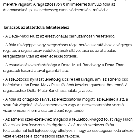
méretre vágását. A ragasztósávon 5 miliméterrel túlnyúló fólia az
átlapolásoknál plusz nedvesség elleni védelemként működik.
Tanácsok az alátétfólia fektetéséhez
• A Delta-Maxx Plusz az ereszvonallal párhuzamosan fektetendő.
• A fólia tűzőgéppel vagy szegezéssel rögzíthető a szarufákhoz, a végleges
rögzítés a ragasztósáv védőfóliájának eltávolítása és az átlapolás
leragasztása után az ellenlécekkel történik.
• A csatlakozások szélzárósága a Delta-Multi-Band vagy a Delta-Than
ragasztók használatával garantálható.
• A szellőzőcső nyílását lehetőleg kicsire kell kivágni, ami az átmenő cső
beépítése után Delta-Maxx Plusz fóliából készített gallérral tömítendő. A
ragasztáshoz Delta-Multi-Band használata javasolt.
• A fólia az öntapadó sávval az ereszcsatorna mögött, az ellenléc alatt, a
szarufák végeinél lévő vízorrlemezen vagy az ereszcsatornába vezető
vízorrlemezen (nem a csatornában) rögzítendő.
• Az átmenő szerkezetekhez magából a felületből kivágott fóliát vagy külön
fóliacsíkot kell felvezetni és rögzíteni. Az átmenő szerkezet fölött
fóliacsatornát kell lejtéssel úgy elhelyezni, hogy az esetlegesen oda érkező
vizet elvezesse a szomszédos szarufaközbe.