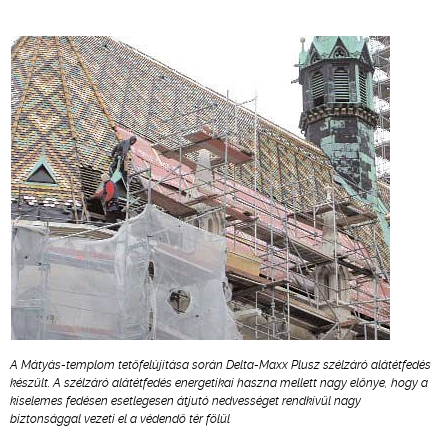
A Mátyás-templom tetőfelújítása során Delta-Maxx Plusz szélzáró alátétfedés
készült. A szélzáró alátétfedés energetikai haszna mellett nagy előnye, hogy a
kiselemes fedésen esetlegesen átjutó nedvességet rendkívül nagy
biztonsággal vezeti el a védendő tér fölül