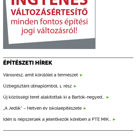
ÉPÍTÉSZETI HÍREK
Városrész, amit körülölel a természet
Üzbegisztáni útinaplómból, 1. rész
Új közösségi teret alakítottak ki a Bartók-negyed…
„A Jedlik” – Hetven év iskolaépítészete
Idén is népszerűek a jelentkezők körében a PTE MIK…