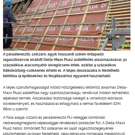
A páraáteresztő, szélzáró, egyik hosszanti szélén öntapadó
ragasztósávval ellátott Delta-Maxx Plusz alátétfedés alkalmazásával 30
százalékkal alacsonyabb levegőcsere-érték, ezáltal 9 százalékos
fűtésiköltség-csökkenés érhető el. A teljes deszkázatra is fektethető
tetőfólia új építésekhez és felújításokhoz egyaránt használható.
A teljes szarufamagasságot kitöltő hőszigetelésű tetőkhöz alkalmas Delta-
Maxx Plusz alátétfólia nagy szakítószilárdságú, rendkívüli módon terhelhető,
lépésálló termék. Átszakadási biztonsága kielégíti a vonatkozó előírások
követelményeit, és használatával elhagyható a kémiai favédelem (DIN
6800-2 szerint).
A fólia alapja vízzáró és páraáteresztő PU-réteggel kombinált,
nedvességmegtartó képességgel rendelkező poliészter flíz. A Delta-Maxx
Plusz hátsó, tömörített flíz oldalának és saját ragasztószegélyének
köszönhetően gyorsan fektethető, négyzetrácsos mintázata megkönnyíti