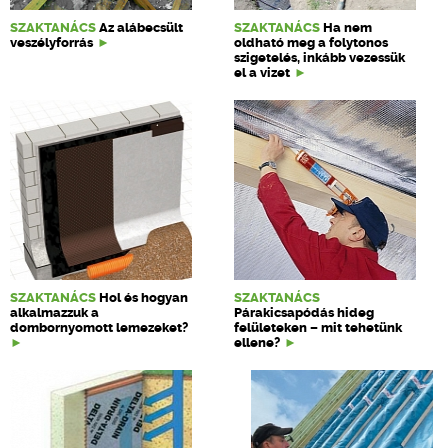
SZAKTANÁCS
Az alábecsült
SZAKTANÁCS
Ha nem
veszélyforrás
oldható meg a folytonos
szigetelés, inkább vezessük
el a vizet
SZAKTANÁCS
Hol és hogyan
SZAKTANÁCS
alkalmazzuk a
Párakicsapódás hideg
dombornyomott lemezeket?
felületeken – mit tehetünk
ellene?