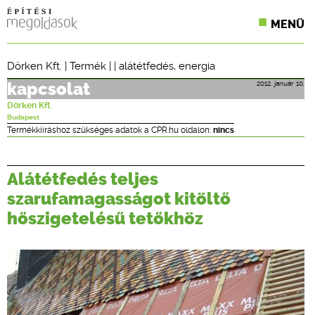
MENÜ
KONFERENCIÁK
Dörken Kft.
|
Termék
| |
alátétfedés
,
energia
SZAKLAPOK
2012. január 10.
kapcsolat
Dörken Kft.
CPR TERMÉKKIÍRÁS
Budapest
Termékkiíráshoz szükséges adatok a CPR.hu oldalon:
nincs
ÉPÍTÉSI JOG
Alátétfedés teljes
ONLINE KÉPZÉSEK
szarufamagasságot kitöltő
TERVEZÉSI SEGÉDLETEK
hőszigetelésű tetőkhöz