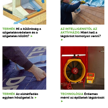
TERMÉK
Mi a különbség a
AZ INTELLIGENSTŐL AZ
szigetelésvédelem és a
AKTÍVHÁZIG
Miért kell a
szigetelés között?
légzárást komolyan venni?
TERMÉK
Az alátétfedés
TECHNOLÓGIA
Érdemes
egyben hőszigetel is
mérni az épületek légzárását