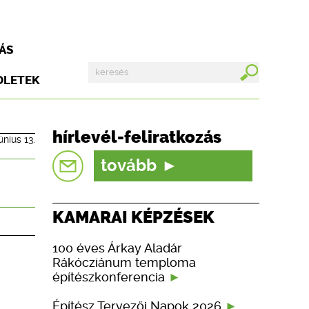
ÁS
DLETEK
hírlevél-feliratkozás
únius 13.
tovább
KAMARAI KÉPZÉSEK
100 éves Árkay Aladár
Rákócziánum temploma
építészkonferencia
Építész Tervezői Napok 2026