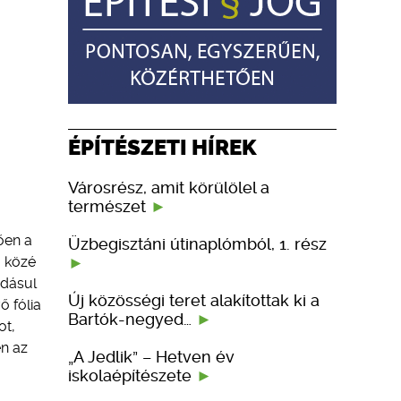
ÉPÍTÉSZETI HÍREK
Városrész, amit körülölel a
természet
ően a
Üzbegisztáni útinaplómból, 1. rész
g közé
adásul
Új közösségi teret alakítottak ki a
ő fólia
Bartók-negyed…
ot,
en az
„A Jedlik” – Hetven év
iskolaépítészete