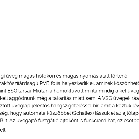
sági üveg magas hőfokon és magas nyomás alatt történő
szakítószilárdságú PVB fólia helyezkedik el, aminek köszönhet
nt ESG társai. Miután a homokfúvott minta mindig a két üve
m kell aggódnunk még a takarítás miatt sem. A VSG üvegek rá
ott üveglap jelentős hangszigeteléssel bír, amit a köztük lév
ég, hogy automata küszöbbel (Schallex) lássuk el az ajtólap
B-t. Az üvegajtó füstgátló ajtóként is funkcionálhat, ez esetb
ll.