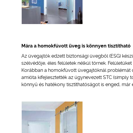
Mára a homokfúvott üveg is könnyen tisztítható
Az üvegajtók edzett biztonsági üvegből (ESG) kész
szélvédője, éles felületek nélkül törnek. Felületüket
Korábban a homokfúvott üvegajtóknál problémát oko
amióta kifejlesztették az úgynevezett STC (simply 
könnyű és hatékony tisztíthatóságot is enged, már e