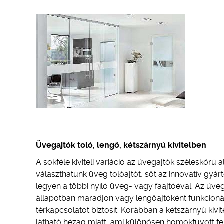
Üvegajtók toló, lengő, kétszárnyú kivitelben
A sokféle kiviteli variáció az üvegajtók széleskörű
választhatunk üveg tolóajtót, sőt az innovatív gyár
legyen a többi nyíló üveg- vagy faajtóéval. Az üveg 
állapotban maradjon vagy lengőajtóként funkcionálj
térkapcsolatot biztosít. Korábban a kétszárnyú kivite
látható hézag miatt, ami különösen homokfúvott fe