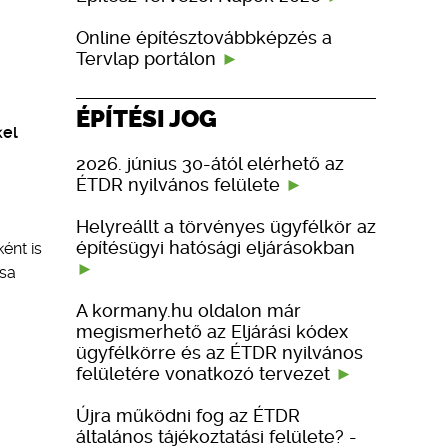
Online építésztovábbképzés a
Tervlap portálon
ÉPÍTÉSI JOG
kel
2026. június 30-ától elérhető az
ÉTDR nyilvános felülete
Helyreállt a törvényes ügyfélkör az
építésügyi hatósági eljárásokban
ént is
ása
A kormany.hu oldalon már
megismerhető az Eljárási kódex
ügyfélkörre és az ÉTDR nyilvános
felületére vonatkozó tervezet
Újra működni fog az ÉTDR
általános tájékoztatási felülete? -