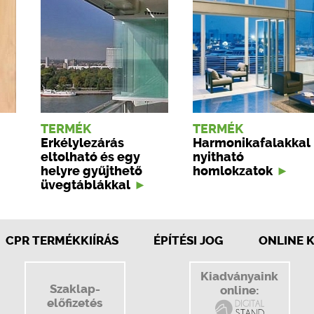
TERMÉK
TERMÉK
Erkélylezárás
Harmonikafalakkal
eltolható és egy
nyitható
helyre gyűjthető
homlokzatok
üvegtáblákkal
CPR TERMÉKKIÍRÁS
ÉPÍTÉSI JOG
ONLINE 
Kiadványaink
Szaklap-
online:
előfizetés