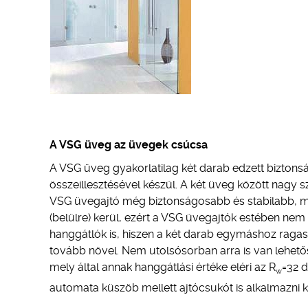
A VSG üveg az üvegek csúcsa
A VSG üveg gyakorlatilag két darab edzett bizton
összeillesztésével készül. A két üveg között nagy 
VSG üvegajtó még biztonságosabb és stabilabb, mi
(belülre) kerül, ezért a VSG üvegajtók estében ne
hanggátlók is, hiszen a két darab egymáshoz ragaszt
tovább növel. Nem utolsósorban arra is van lehetős
mely által annak hanggátlási értéke eléri az R
=32 d
w
automata küszöb mellett ajtócsukót is alkalmazni ke