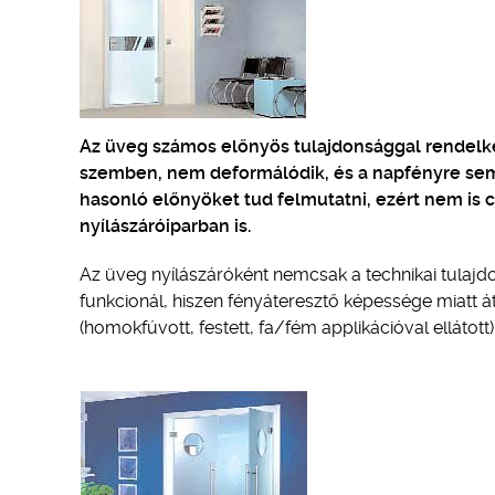
Az üveg számos előnyös tulajdonsággal rendelkezi
szemben, nem deformálódik, és a napfényre sem 
hasonló előnyöket tud felmutatni, ezért nem is 
nyílászáróiparban is.
Az üveg nyílászáróként nemcsak a technikai tulajdo
funkcionál, hiszen fényáteresztő képessége miatt átl
(homokfúvott, festett, fa/fém applikációval elláto