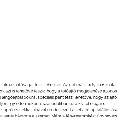
 alkalmazhatóságát teszi lehetővé. Az optimális helykihasználá
tók azt is lehetővé teszik, hogy a tolóajtó megjelenése azonos
lengőajtólapoknál speciális pánt teszi lehetővé, hogy az ajtó 
on, így éttermekben, szállodákban ez a kivitel elegáns
l apró esztétikai hibával rendelkezett a két ajtólap találkozás
lületnél bántotta a szemet. Mára a fényréstömítést úgyneveze