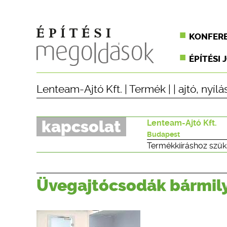
KONFER
ÉPÍTÉSI 
Lenteam-Ajtó Kft.
|
Termék
| |
ajtó
,
nyílá
kapcsolat
Lenteam-Ajtó Kft.
Budapest
Termékkiíráshoz szük
Üvegajtócsodák bármil