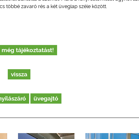
cs többé zavaró rés a két üveglap széle között.
 még tájékoztatást!
vissza
nyílászáró
üvegajtó