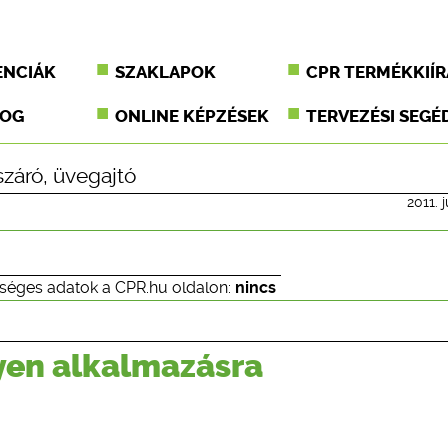
ENCIÁK
SZAKLAPOK
CPR TERMÉKKIÍR
JOG
ONLINE KÉPZÉSEK
TERVEZÉSI SEGÉ
száró
,
üvegajtó
2011. j
séges adatok a CPR.hu oldalon:
nincs
yen alkalmazásra