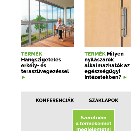
TERMÉK
TERMÉK
Milyen
Hangszigetelés
nyílászárók
erkély- és
alkalmazhatók az
teraszüvegezéssel
egészségügyi
intézetekben?
KONFERENCIÁK
SZAKLAPOK
Szeretném
a termékeimet
megjelentetni