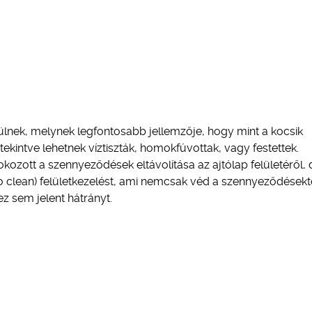
ülnek, melynek legfontosabb jellemzője, hogy mint a kocsik
 tekintve lehetnek víztiszták, homokfúvottak, vagy festettek.
zott a szennyeződések eltávolítása az ajtólap felületéről, 
to clean) felületkezelést, ami nemcsak véd a szennyeződésekt
z sem jelent hátrányt.