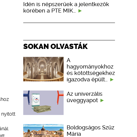
Idén is népszerűek a jelentkezők
körében a PTE MIK…
SOKAN OLVASTÁK
A
hagyományokhoz
és kötöttségekhez
igazodva épült…
Az univerzális
shoz
üveggyapot
nyitott
Boldogságos Szűz
ánál
Mária
tt