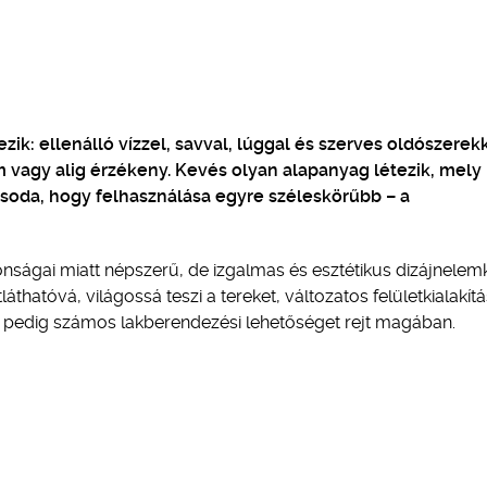
k: ellenálló vízzel, savval, lúggal és szerves oldószerek
vagy alig érzékeny. Kevés olyan alapanyag létezik, mely
csoda, hogy felhasználása egyre széleskörűbb – a
nságai miatt népszerű, de izgalmas és esztétikus dizájnelemk
áthatóvá, világossá teszi a tereket, változatos felületkialakít
tt) pedig számos lakberendezési lehetőséget rejt magában.