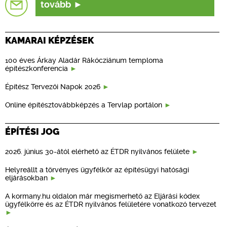
tovább
KAMARAI KÉPZÉSEK
100 éves Árkay Aladár Rákócziánum temploma
építészkonferencia
Építész Tervezői Napok 2026
Online építésztovábbképzés a Tervlap portálon
ÉPÍTÉSI JOG
2026. június 30-ától elérhető az ÉTDR nyilvános felülete
Helyreállt a törvényes ügyfélkör az építésügyi hatósági
eljárásokban
A kormany.hu oldalon már megismerhető az Eljárási kódex
ügyfélkörre és az ÉTDR nyilvános felületére vonatkozó tervezet