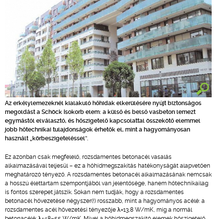
Az erkélylemezeknél kialakuló hőhidak elkerülésére nyújt biztonságos
megoldást a Schöck Isokorb elem: a külső és belső vasbeton lemezt
egymástól elválasztó, és hőszigetelő kapcsolattal összekötő elemmel
jobb hőtechnikai tulajdonságok érhetők el, mint a hagyományosan
használt „körbeszigeteléssel”.
Ez azonban csak megfelelő, rozsdamentes betonacél vasalás
alkalmazásával teljesül – ez a hőhídmegszakítás hatékonyságát alapvetően
meghatározó tényező. A rozsdamentes betonacél alkalmazásának nemcsak
a hosszú élettartam szempontjából van jelentősége, hanem hőtechnikailag
is fontos szerepet játszik. Sokan nem tudják, hogy a rozsdamentes
betonacél hővezetése négyszer(!) rosszabb, mint a hagyományos acélé: a
rozsdamentes acél hővezetési tényezője λ=13,8 W/mK, míg a normál
betonacélé: λ=48–55 W/mK. Mivel a hőhídmegszakító elemek hőszigetelő