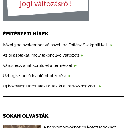
ÉPÍTÉSZETI HÍREK
Közel 300 szakember válaszolt az Építész Szakpolitikai…
Az óriásplakát, mely lakóhellyé változott
Városrész, amit körülölel a természet
Üzbegisztáni útinaplómból, 1. rész
Új közösségi teret alakítottak ki a Bartók-negyed…
SOKAN OLVASTÁK
A hagyományokhoz és kötöttségekhez