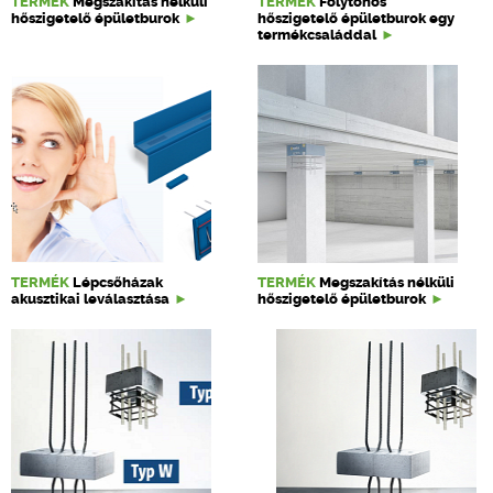
TERMÉK
Megszakítás nélküli
TERMÉK
Folytonos
hőszigetelő épületburok
hőszigetelő épületburok egy
termékcsaláddal
TERMÉK
Lépcsőházak
TERMÉK
Megszakítás nélküli
akusztikai leválasztása
hőszigetelő épületburok