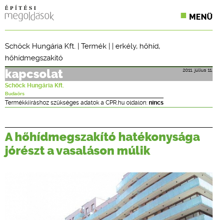
MENÜ
KONFERENCIÁK
Schöck Hungária Kft.
|
Termék
| |
erkély
,
hőhíd
,
hőhídmegszakító
SZAKLAPOK
2011. július 11.
kapcsolat
CPR TERMÉKKIÍRÁS
Schöck Hungária Kft.
Budaörs
ÉPÍTÉSI JOG
Termékkiíráshoz szükséges adatok a CPR.hu oldalon:
nincs
ONLINE KÉPZÉSEK
A hőhídmegszakító hatékonysága
TERVEZÉSI SEGÉDLETEK
jórészt a vasaláson múlik