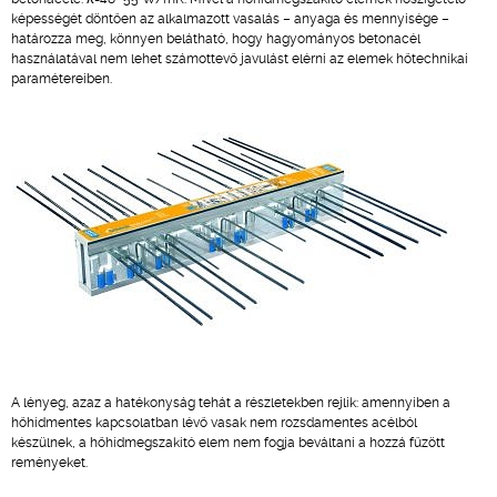
képességét döntően az alkalmazott vasalás – anyaga és mennyisége –
határozza meg, könnyen belátható, hogy hagyományos betonacél
használatával nem lehet számottevő javulást elérni az elemek hőtechnikai
paramétereiben.
A lényeg, azaz a hatékonyság tehát a részletekben rejlik: amennyiben a
hőhídmentes kapcsolatban lévő vasak nem rozsdamentes acélból
készülnek, a hőhídmegszakító elem nem fogja beváltani a hozzá fűzött
reményeket.