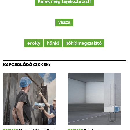
Kérek még tájékoztatást!
vissza
erkély
hőhíd
hőhídmegszakító
KAPCSOLÓDÓ CIKKEK: