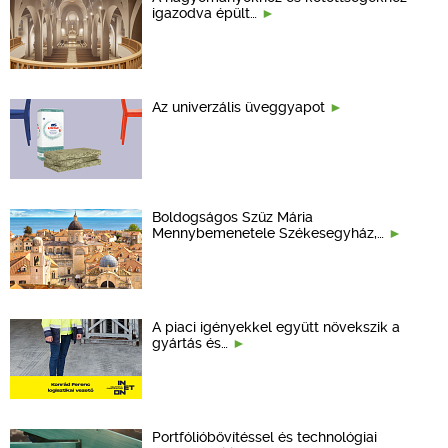
igazodva épült…
Az univerzális üveggyapot
Boldogságos Szűz Mária
Mennybemenetele Székesegyház,…
A piaci igényekkel együtt növekszik a
gyártás és…
Portfólióbővítéssel és technológiai