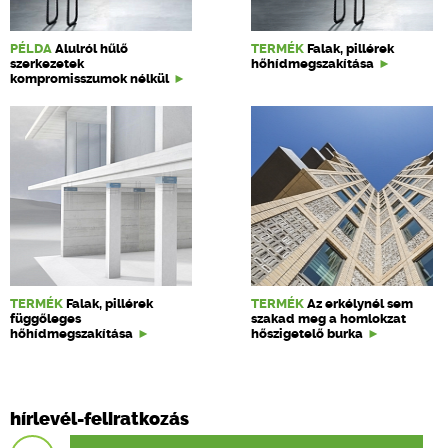
PÉLDA
Alulról hűlő
TERMÉK
Falak, pillérek
szerkezetek
hőhídmegszakítása
kompromisszumok nélkül
TERMÉK
Falak, pillérek
TERMÉK
Az erkélynél sem
függőleges
szakad meg a homlokzat
hőhídmegszakítása
hőszigetelő burka
hírlevél-feliratkozás