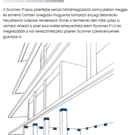
A Sconnex P típus pillérfejbe kerülő hőhídmegszakító könnyűbeton maggal
és átmenő Combar (üvegszál-műgyanta kompozit anyag) betonacél-
helyettesítő rudakkal rendelkezik. Ennél a terméknél idén több újítás is
várható: érkezik a pillér alsó övébe elhelyezhető elem (Sconnex P-U) és
megkezdődik a kör keresztmetszetű pillérek Sconnex szerelvényeinek
gyártása is.