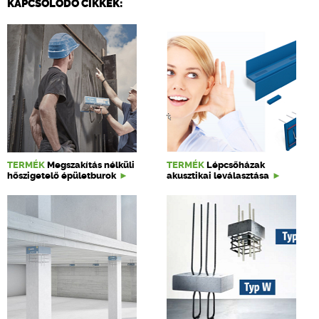
KAPCSOLÓDÓ CIKKEK:
TERMÉK
Megszakítás nélküli
TERMÉK
Lépcsőházak
hőszigetelő épületburok
akusztikai leválasztása