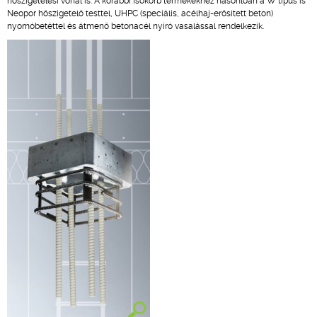
hőszigetelési vonal is. A korábbi Isokorb termékekhez hasonlóan a W típus is
Neopor hőszigetelő testtel, UHPC (speciális, acélhaj-erősített beton)
nyomóbetéttel és átmenő betonacél nyíró vasalással rendelkezik.