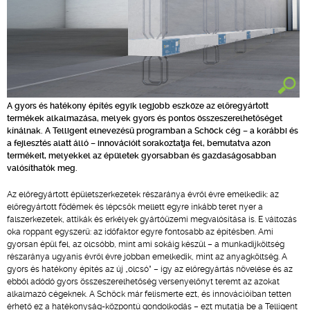
A gyors és hatékony építés egyik legjobb eszköze az előregyártott
termékek alkalmazása, melyek gyors és pontos összeszerelhetőséget
kínálnak. A Telligent elnevezésű programban a Schöck cég – a korábbi és
a fejlesztés alatt álló – innovációit sorakoztatja fel, bemutatva azon
termékeit, melyekkel az épületek gyorsabban és gazdaságosabban
valósíthatók meg.
Az előregyártott épületszerkezetek részaránya évről évre emelkedik: az
előregyártott födémek és lépcsők mellett egyre inkább teret nyer a
falszerkezetek, attikák és erkélyek gyártóüzemi megvalósítása is. E változás
oka roppant egyszerű: az időfaktor egyre fontosabb az építésben. Ami
gyorsan épül fel, az olcsóbb, mint ami sokáig készül – a munkadíjköltség
részaránya ugyanis évről évre jobban emelkedik, mint az anyagköltség. A
gyors és hatékony építés az új „olcsó” – így az előregyártás növelése és az
ebből adódó gyors összeszerelhetőség versenyelőnyt teremt az azokat
alkalmazó cégeknek. A Schöck már felismerte ezt, és innovációiban tetten
érhető ez a hatékonyság-központú gondolkodás – ezt mutatja be a Telligent