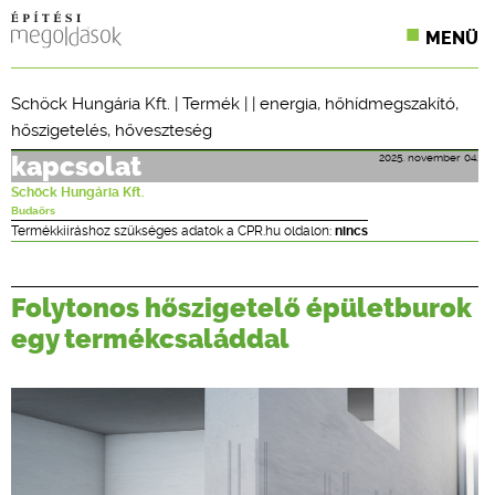
MENÜ
KONFERENCIÁK
Schöck Hungária Kft.
|
Termék
| |
energia
,
hőhídmegszakító
,
hőszigetelés
,
hőveszteség
SZAKLAPOK
2025. november 04.
kapcsolat
CPR TERMÉKKIÍRÁS
Schöck Hungária Kft.
Budaörs
ÉPÍTÉSI JOG
Termékkiíráshoz szükséges adatok a CPR.hu oldalon:
nincs
ONLINE KÉPZÉSEK
Folytonos hőszigetelő épületburok
TERVEZÉSI SEGÉDLETEK
egy termékcsaláddal