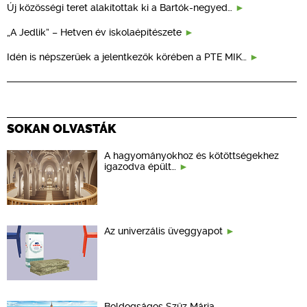
Új közösségi teret alakítottak ki a Bartók-negyed…
„A Jedlik” – Hetven év iskolaépítészete
Idén is népszerűek a jelentkezők körében a PTE MIK…
SOKAN OLVASTÁK
A hagyományokhoz és kötöttségekhez
igazodva épült…
Az univerzális üveggyapot
Boldogságos Szűz Mária