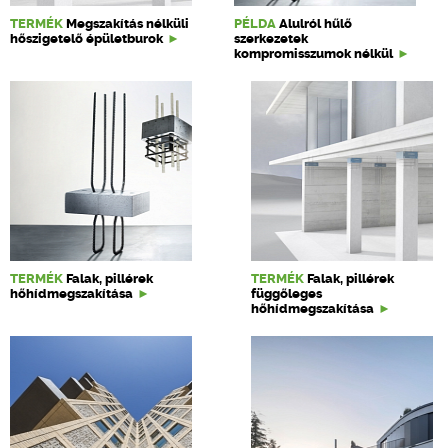
TERMÉK
Megszakítás nélküli
PÉLDA
Alulról hűlő
hőszigetelő épületburok
szerkezetek
kompromisszumok nélkül
TERMÉK
Falak, pillérek
TERMÉK
Falak, pillérek
hőhídmegszakítása
függőleges
hőhídmegszakítása