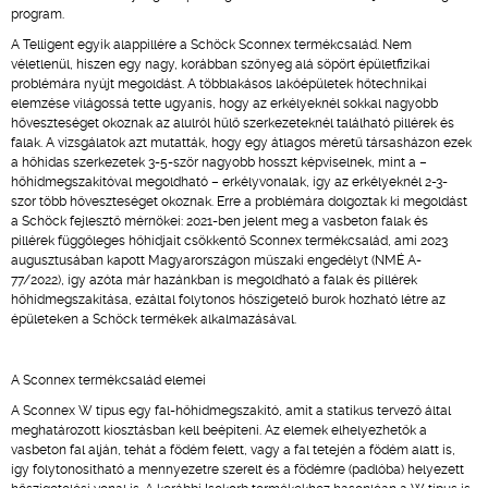
program.
A Telligent egyik alappillére a Schöck Sconnex termékcsalád. Nem
véletlenül, hiszen egy nagy, korábban szőnyeg alá söpört épületfizikai
problémára nyújt megoldást. A többlakásos lakóépületek hőtechnikai
elemzése világossá tette ugyanis, hogy az erkélyeknél sokkal nagyobb
hőveszteséget okoznak az alulról hűlő szerkezeteknél található pillérek és
falak. A vizsgálatok azt mutatták, hogy egy átlagos méretű társasházon ezek
a hőhidas szerkezetek 3-5-ször nagyobb hosszt képviselnek, mint a –
hőhídmegszakítóval megoldható – erkélyvonalak, így az erkélyeknél 2-3-
szor több hőveszteséget okoznak. Erre a problémára dolgoztak ki megoldást
a Schöck fejlesztő mérnökei: 2021-ben jelent meg a vasbeton falak és
pillérek függőleges hőhídjait csökkentő Sconnex termékcsalád, ami 2023
augusztusában kapott Magyarországon műszaki engedélyt (NMÉ A-
77/2022), így azóta már hazánkban is megoldható a falak és pillérek
hőhídmegszakítása, ezáltal folytonos hőszigetelő burok hozható létre az
épületeken a Schöck termékek alkalmazásával.
A Sconnex termékcsalád elemei
A Sconnex W típus egy fal-hőhídmegszakító, amit a statikus tervező által
meghatározott kiosztásban kell beépíteni. Az elemek elhelyezhetők a
vasbeton fal alján, tehát a födém felett, vagy a fal tetején a födém alatt is,
így folytonosítható a mennyezetre szerelt és a födémre (padlóba) helyezett