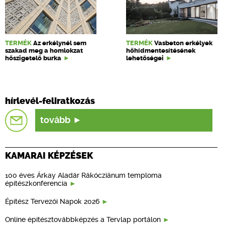
TERMÉK
Az erkélynél sem
TERMÉK
Vasbeton erkélyek
szakad meg a homlokzat
hőhídmentesítésének
hőszigetelő burka
lehetőségei
hírlevél-feliratkozás
tovább
KAMARAI KÉPZÉSEK
100 éves Árkay Aladár Rákócziánum temploma
építészkonferencia
Építész Tervezői Napok 2026
Online építésztovábbképzés a Tervlap portálon