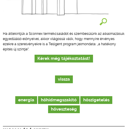
Ha áttekintjük a Sconnex termékcsaládot és szembesülünk az alkalmazásuk
egyedülálló előnyeivel, akkor világossá válik, hogy mennyire érvényes
ezekre a szerelvényekre is a Telligent program jelmondata: „a hatékony
építés új szintje”.
Kérek még tájékoztatást!
vissza
energia
hőhídmegszakító
hőszigetelés
hőveszteség