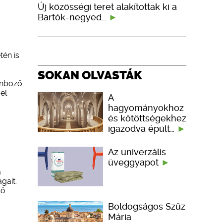
Új közösségi teret alakítottak ki a
Bartók-negyed…
tén is
SOKAN OLVASTÁK
önböző
el
A
hagyományokhoz
és kötöttségekhez
igazodva épült…
Az univerzális
üveggyapot
a
gait.
lő
Boldogságos Szűz
Mária