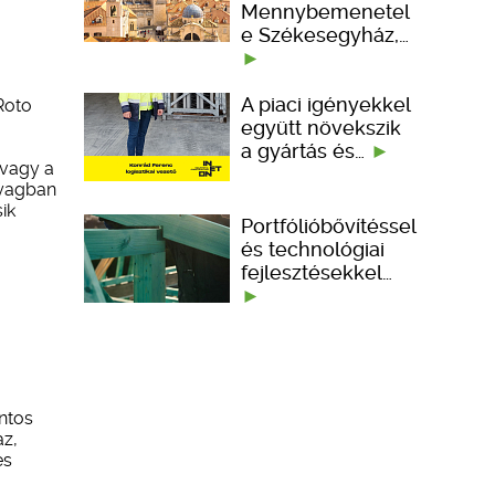
Mennybemenetel
e Székesegyház,…
A piaci igényekkel
Roto
együtt növekszik
a gyártás és…
 vagy a
nyagban
ik
Portfólióbővítéssel
és technológiai
fejlesztésekkel…
ontos
az,
es