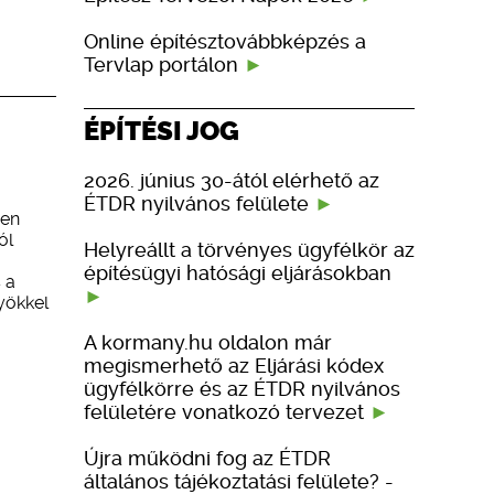
Online építésztovábbképzés a
Tervlap portálon
ÉPÍTÉSI JOG
2026. június 30-ától elérhető az
ÉTDR nyilvános felülete
űen
ól
Helyreállt a törvényes ügyfélkör az
építésügyi hatósági eljárásokban
 a
yökkel
A kormany.hu oldalon már
megismerhető az Eljárási kódex
ügyfélkörre és az ÉTDR nyilvános
felületére vonatkozó tervezet
Újra működni fog az ÉTDR
általános tájékoztatási felülete? -