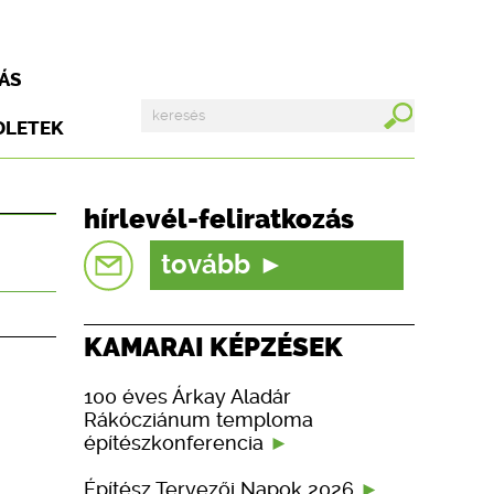
ÁS
DLETEK
hírlevél-feliratkozás
tovább
KAMARAI KÉPZÉSEK
100 éves Árkay Aladár
Rákócziánum temploma
építészkonferencia
Építész Tervezői Napok 2026