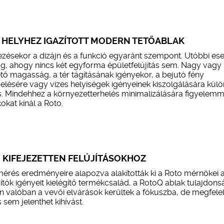
: HELYHEZ IGAZÍTOTT MODERN TETŐABLAK
ezésekor a dizájn és a funkció egyaránt szempont. Utóbbi ese
g, ahogy nincs két egyforma épületfelújítás sem. Nagy vagy
ő magasság, a tér tágításának igényekor, a bejutó fény
lésére vagy vizes helyiségek igényeinek kiszolgálására kül
. Mindehhez a környezetterhelés minimalizálására figyelemm
okat kínál a Roto.
 KIFEJEZETTEN FELÚJÍTÁSOKHOZ
érés eredményeire alapozva alakították ki a Roto mérnökei 
újítók igényeit kielégítő termékcsalád, a RotoQ ablak tulajdonsá
rán valóban a vevői elvárások kerültek a fókuszba, de megfele
sem jelenthet kihívást.