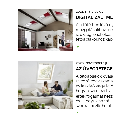
2021. március 01.
DIGITALIZÁLT 
A tetőtérben lévő n
mozgatásukhoz, de a
szükség lehet okos 
tetőablakokhoz kapc
2020. november 19.
AZ ÜVEGRÉTEGE
A tetőablakok kivá
üvegrétegek száma, 
nyílászáró vagy tető
hogy a szerkezeti 
érték fogalmát néz
és – tegyük hozzá 
számát nézik, holot