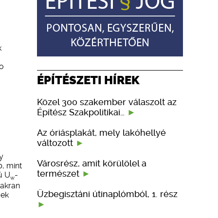
k
to
ÉPÍTÉSZETI HÍREK
Közel 300 szakember válaszolt az
Építész Szakpolitikai…
Az óriásplakát, mely lakóhellyé
változott
y
Városrész, amit körülölel a
b, mint
természet
ű U
-
w
yakran
Üzbegisztáni útinaplómból, 1. rész
gek