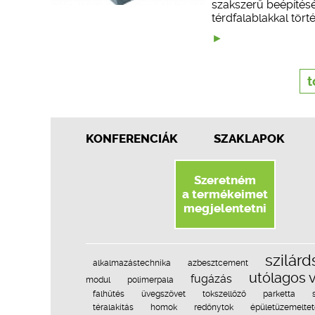
szakszerű beépítésé
térdfalablakkal tör
t
KONFERENCIÁK
SZAKLAPOK
Szeretném
a termékeimet
megjelentetni
szilár
alkalmazástechnika
azbesztcement
utólagos v
fugázás
modul
polimerpala
falhűtés
üvegszövet
tokszellőző
parketta
téralakítás
homok
redőnytok
épületüzemeltet