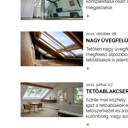
komplexitása okán i
megjelölése.
2021. október 28.
NAGY ÜVEGFELÜ
Tetőtéri nagy üvegfe
megfelelő átpozíci
tetőablakok is jelen
2021. június 07.
TETŐABLAKCSERE
Szinte már közhely
igaz a tetőablakok e
tetőszerkezet és a b
különbség, vagy az