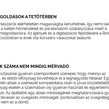
MEGOLDÁSOK A TETŐTÉRBEN
yílászárók elérhetetlen magasságba kerülhetnek, így nemcsa
 beltéri hőmérséklet és páratartalom szabályozása miatt is
megoldásokra. Az igények és a digitalizáció fejlődésére a Ro
solódóan is évek óta korszerű válaszokat találunk.
K SZÁMA NEM MINDIG MÉRVADÓ
lasztásánál gyakran szempontként szerepel, hogy mennyi az
és ebből kifolyólag követhetjük el a legnagyobb hibákat. Eg
téri ablak a szerkezet komplexitása okán is jóval összetetteb
anyag esetén a szakmában oly gyakran használt és egyértelm
zük. Az építtetők egy ablak minőségének meghatározására g
– tévesen az üvegezés minőségét, pontosabban az üvegréte
t nem ez a döntő.