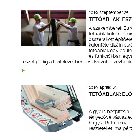
2019. szeptember 25.
TETŐABLAK: ESZ
A szakemberek Európ
tetőablakokkal, ami
összerakott építőe
különféle dizájn elvá
tetőablak egy épüle
és funkciókban egya
részét pedig a kivitelezésben résztvevők élvezhetik.
2019. április 19.
TETŐABLAK: ELŐ
A gyors beépítés a l
tényezővé vált az e
hogy a Roto tetőabl
részleteket, ma pénz