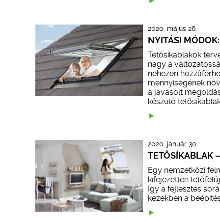
2020. május 26.
NYITÁSI MÓDOK
Tetősíkablakok terv
nagy a változatossá
nehezen hozzáférhet
mennyiségének növe
a javasolt megoldás
készülő tetősíkablak
2020. január 30.
TETŐSÍKABLAK –
Egy nemzetközi felm
kifejezetten tetőfel
Így a fejlesztés so
kezekben a beépítés 