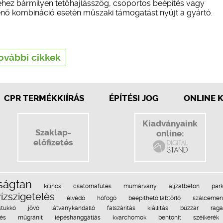
hez bármilyen tetőhajlásszög, csoportos beépítés vagy
ténő kombináció esetén műszaki támogatást nyújt a gyártó.
ovábbi cikkek
CPR TERMÉKKIÍRÁS
ÉPÍTÉSI JOG
ONLINE 
Kiadványaink
Szaklap-
online:
előfizetés
dságtan
kilincs
csatornafűtés
műmárvány
aljzatbeton
par
ízszigetelés
élvédő
hófogó
beépíthető lábtörlő
szálcement
stukkó
jövő
látványkandalló
falszárítás
kiállítás
bűzzár
rag
és
műgránit
lépéshanggátlás
kvarchomok
bentonit
szélkerék