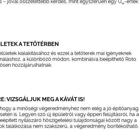
s – jóval összetettebb kérdés, mint egyszerűen egy U
-érték
w
LETEK A TETŐTÉRBEN
lületek kialakításához és ezzel a tetőterek mai igényeknek
onáláshoz, a különböző módon, kombinálva beépíthető Roto
tősen hozzájárulhatnak.
: VIZSGÁLJUK MEG A KÁVÁT IS!
, hogy a minőségi végeredményhez nem elég a jó építőanyag
setén is. Legyen szó új épületről vagy éppen felújításról, ha a
eépített nyílászáró hőszigetelési tulajdonságai között nagy a
ok találkozása nem szakszerű, a végeredmény borítékolható.