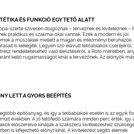
TÉTIKA ÉS FUNKCIÓ EGY TETŐ ALATT
a-szerte szívesen dolgoznak – terveznek és kiviteleznek – 
nek praktikus és szakmai okai vannak. Ezek a modern és jól
lemek a műszakiak mellett a magán és intézményi beruházók
rásait is kielégítik. Legyen szó elavult tetőablakok cseréjéről,
trész rendeltetéséhez való illesztéséről, a Roto méretben, a
ránt kellő rugalmasságot kínál a tervezőnek. Az előnyök más
NY LETT A GYORS BEÉPÍTÉS
egtöbb építőanyag, és így a tetőablakok esetén is az egyik f
lmúlt években. A jó tetőfedő számára minden perc érték, így 
akok előszerelve kínálják a szakszerű kivitelezéshez szükség
ben is kifejezhető előnyt kínál. A kivitelezést segítő elemek