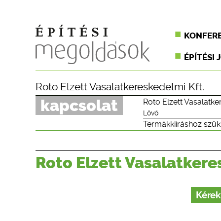
KONFER
ÉPÍTÉSI 
Roto Elzett Vasalatkereskedelmi Kft.
kapcsolat
Roto Elzett Vasalatke
Lövő
Termákkiíráshoz szük
Roto Elzett Vasalatkere
Kérek