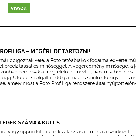
vissza
ROFILIGA – MEGÉRI IDE TARTOZNI!
 már dolgoznak vele, a Roto tetőablakok fogalma egyértelm
t precizitással és minőséggel. A végeredmény minősége, a j
zonban nem csak a megfelelő terméktől, hanem a beépítés
 függ. Utóbbit szolgálta eddig a magas színtű előregyártás és
, amely most a Roto ProfiLiga rendszere által nyújtott előn
TEGEK SZÁMA A KULCS
áró vagy éppen tetőablak kiválasztása – maga a szerkezet