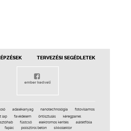
KÉPZÉSEK
TERVEZÉSI SEGÉDLETEK
ember kedveli
koló
adalékanyag
nanotechnológia
fotovillamos
 lap
favédelem
öntisztulás
kéregpanel
asztóhab
füstcső
elektromos kerítés
alátétfólia
fapác
polisztirol beton
síkkollektor