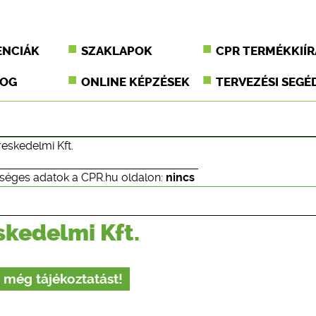
ENCIÁK
SZAKLAPOK
CPR TERMÉKKIÍR
JOG
ONLINE KÉPZÉSEK
TERVEZÉSI SEGÉ
reskedelmi Kft.
séges adatok a CPR.hu oldalon:
nincs
skedelmi Kft.
 még tájékoztatást!