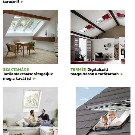
tartozni!
SZAKTANÁCS
TERMÉK
Digitalizált
Tetőablakcsere: vizsgáljuk
megoldások a tetőtérben
meg a kávát is!