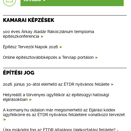
KAMARAI KÉPZÉSEK
100 éves Árkay Aladár Rákócziánum temploma
építészkonferencia
Építész Tervezői Napok 2026
Online építésztovábbképzés a Tervlap portálon
ÉPÍTÉSI JOG
2026. június 30-ától elérhető az ÉTDR nyilvános felülete
Helyreállt a törvényes ügyfélkör az építésügyi hatósági
eljárásokban
A kormany.hu oldalon már megismerhető az Eljárási kódex
ügyfélkörre és az ÉTDR nyilvános felületére vonatkozó tervezet
Újra működni fog az ÉTDR általános tájékoztatási felülete? -