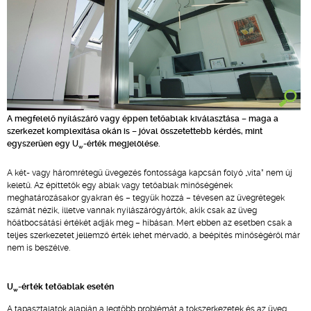
A megfelelő nyílászáró vagy éppen tetőablak kiválasztása – maga a
szerkezet komplexitása okán is – jóval összetettebb kérdés, mint
egyszerűen egy U
-érték megjelölése.
w
A két- vagy háromrétegű üvegezés fontossága kapcsán folyó „vita” nem új
keletű. Az építtetők egy ablak vagy tetőablak minőségének
meghatározásakor gyakran és – tegyük hozzá – tévesen az üvegrétegek
számát nézik, illetve vannak nyílászárógyártók, akik csak az üveg
hőátbocsátási értékét adják meg – hibásan. Mert ebben az esetben csak a
teljes szerkezetet jellemző érték lehet mérvadó, a beépítés minőségéről már
nem is beszélve.
U
-érték tetőablak esetén
w
A tapasztalatok alapján a legtöbb problémát a tokszerkezetek és az üveg