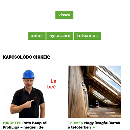
vissza
ablak
nyílászáró
tetőablak
KAPCSOLÓDÓ CIKKEK:
HIRDETÉS
Roto Beépítői
TERMÉK
Nagy üvegfelületek
ProfiLiga – megéri ide
a tetőtérben