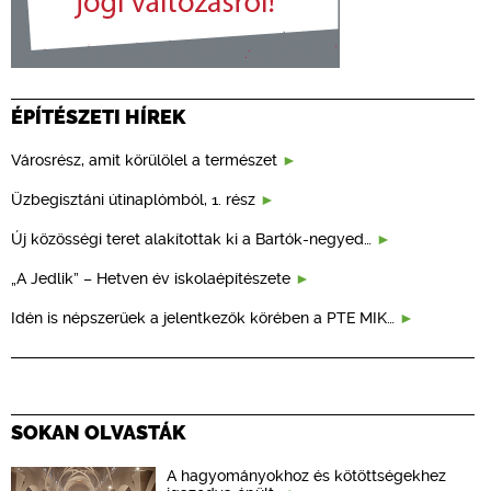
ÉPÍTÉSZETI HÍREK
Városrész, amit körülölel a természet
Üzbegisztáni útinaplómból, 1. rész
Új közösségi teret alakítottak ki a Bartók-negyed…
„A Jedlik” – Hetven év iskolaépítészete
Idén is népszerűek a jelentkezők körében a PTE MIK…
SOKAN OLVASTÁK
A hagyományokhoz és kötöttségekhez