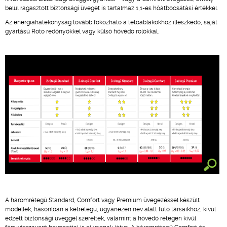
belül ragasztott biztonsági üveget is tartalmaz 1,1-es hőátbocsátási értékkel.
Az energiahatékonyság tovább fokozható a tetőablakokhoz illeszkedő, saját
gyártású Roto redőnyökkel vagy külső hővédő rolókkal.
A háromrétegű Standard, Comfort vagy Premium üvegezéssel készült
modellek, hasonlóan a kétrétegű, ugyanezen név alatt futó társaikhoz, kívül
edzett biztonsági üveggel szereltek, valamint a hővédő rétegen kívül