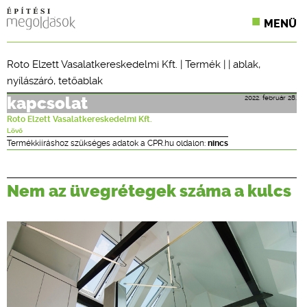
MENÜ
KONFERENCIÁK
Roto Elzett Vasalatkereskedelmi Kft.
|
Termék
| |
ablak
,
nyílászáró
,
tetőablak
SZAKLAPOK
2022. február 28.
kapcsolat
CPR TERMÉKKIÍRÁS
Roto Elzett Vasalatkereskedelmi Kft.
Lövő
ÉPÍTÉSI JOG
Termékkiíráshoz szükséges adatok a CPR.hu oldalon:
nincs
ONLINE KÉPZÉSEK
Nem az üvegrétegek száma a kulcs
TERVEZÉSI SEGÉDLETEK