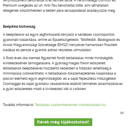
fényvisszaverő bevonattal is el vannak látva. A háromrétegű Comfort és
Premium üvegezés az ún. Anti-Tau bevonattal több, ami láthatatlan
rétegének köszönhetően a beltéri pára lecsapódását akadályozza meg.
Beépítési biztonság
A beépítéskor az egyik legfontosabb tényező a kérdéses csomópontok
gyakorlati kialakítása, amire az Épületszigetelők, Tetőfedők, Bádogosok és
Ácsok Magyarországi Szövetsége (ÉMSZ) irányelvei hamarosan frissített
kiadása és persze a gyártók adnak részletes útmutatást.
A Roto évek óta kiemelt figyelmet fordít tetőablakai minél minőségibb
kivitelezésének támogatására. A gyárilag magas fokon előszerelt
tetőablakok beépítésével hozzáértő kezekben a hibázási lehetőség a
minimálisra csökkenthető. A tetőablakok tokszerkezetének kialakítása a
piacon elérhető egyik legminőségibb, és a saját fejlesztésű Hőszigetelő
Csomaggal és saját gyártású vasalatokkal ellátott termékek alkalmazásával
a gyári előszerelés miatt a kivitelezési idő is csökken.
További információ:
Tetőablak szakembereknek (rototetoablak.hu)
(x)
Kérek még tájékoztatást!