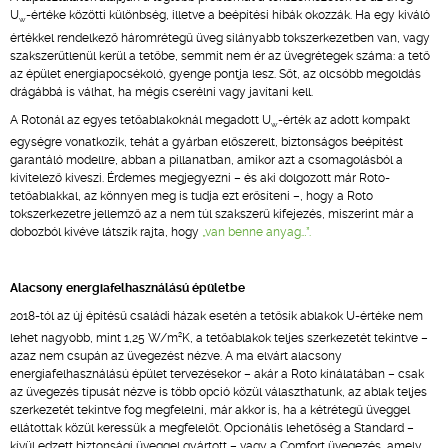
U
-értéke közötti különbség, illetve a beépítési hibák okozzák. Ha egy kiváló
w
értékkel rendelkező háromrétegű üveg silányabb tokszerkezetben van, vagy
szakszerűtlenül kerül a tetőbe, semmit nem ér az üvegrétegek száma: a tető
az épület energiapocsékoló, gyenge pontja lesz. Sőt, az olcsóbb megoldás
drágábbá is válhat, ha mégis cserélni vagy javítani kell.
A Rotonál az egyes tetőablakoknál megadott U
-érték az adott kompakt
w
egységre vonatkozik, tehát a gyárban előszerelt, biztonságos beépítést
garantáló modellre, abban a pillanatban, amikor azt a csomagolásból a
kivitelező kiveszi. Érdemes megjegyezni – és aki dolgozott már Roto-
tetőablakkal, az könnyen meg is tudja ezt erősíteni –, hogy a Roto
tokszerkezetre jellemző az a nem túl szakszerű kifejezés, miszerint már a
dobozból kivéve látszik rajta, hogy
„van benne anyag…”.
Alacsony energiafelhasználású épületbe
2018-tól az új építésű családi házak esetén a tetősík ablakok U-értéke nem
2
lehet nagyobb, mint 1,25 W/m
K, a tetőablakok teljes szerkezetét tekintve –
azaz nem csupán az üvegezést nézve. A ma elvárt alacsony
energiafelhasználású épület tervezésekor – akár a Roto kínálatában – csak
az üvegezés típusát nézve is több opció közül választhatunk, az ablak teljes
szerkezetét tekintve fog megfelelni, már akkor is, ha a kétrétegű üveggel
ellátottak közül keressük a megfelelőt. Opcionális lehetőség a Standard –
kívül edzett biztonsági üveggel gyártott – vagy a Comfort üvegezés, amely