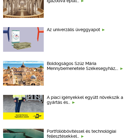
igazodva épült…
Az univerzális üveggyapot
Boldogságos Szűz Mária
Mennybemenetele Székesegyház,…
A piaci igényekkel együtt növekszik a
gyártás és…
Portfólióbővítéssel és technológiai
fejlesztésekkel…