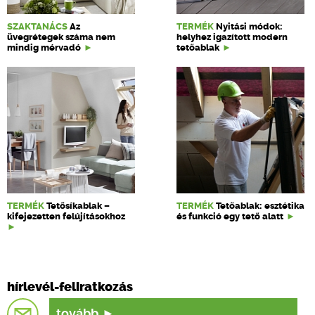
SZAKTANÁCS
Az
TERMÉK
Nyitási módok:
üvegrétegek száma nem
helyhez igazított modern
mindig mérvadó
tetőablak
TERMÉK
Tetősíkablak –
TERMÉK
Tetőablak: esztétika
kifejezetten felújításokhoz
és funkció egy tető alatt
hírlevél-feliratkozás
tovább