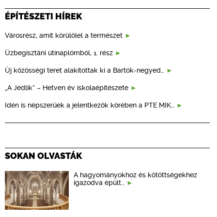
ÉPÍTÉSZETI HÍREK
Városrész, amit körülölel a természet
Üzbegisztáni útinaplómból, 1. rész
Új közösségi teret alakítottak ki a Bartók-negyed…
„A Jedlik” – Hetven év iskolaépítészete
Idén is népszerűek a jelentkezők körében a PTE MIK…
SOKAN OLVASTÁK
A hagyományokhoz és kötöttségekhez
igazodva épült…