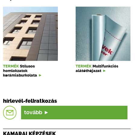
TERMÉK
Stílusos
TERMÉK
Multifunkciós
homlokzatok
alátéthéjazat
kerámiaburkolata
hírlevél-feliratkozás
tovább
KAMARAI KÉPZÉSEK