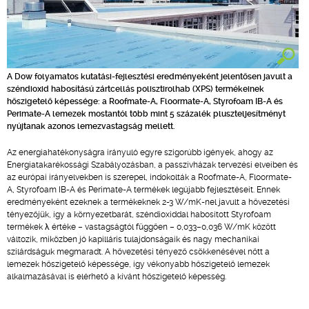
A Dow folyamatos kutatási-fejlesztési eredményeként jelentősen javult a
széndioxid habosítású zártcellás polisztirolhab (XPS) termékeinek
hőszigetelő képessége: a Roofmate-A, Floormate-A, Styrofoam IB-A és
Perimate-A lemezek mostantól több mint 5 százalék pluszteljesítményt
nyújtanak azonos lemezvastagság mellett.
Az energiahatékonyságra irányuló egyre szigorúbb igények, ahogy az
Energiatakarékossági Szabályozásban, a passzívházak tervezési elveiben és
az európai irányelvekben is szerepel, indokolták a Roofmate-A, Floormate-
A, Styrofoam IB-A és Perimate-A termékek legújabb fejlesztéseit. Ennek
eredményeként ezeknek a termékeknek 2-3 W/mK-nel javult a hővezetési
tényezőjük, így a környezetbarát, széndioxiddal habosított Styrofoam
termékek λ értéke – vastagságtól függően – 0,033–0,036 W/mK között
változik, miközben jó kapilláris tulajdonságaik és nagy mechanikai
szilárdságuk megmaradt. A hővezetési tényező csökkenésével nőtt a
lemezek hőszigetelő képessége, így vékonyabb hőszigetelő lemezek
alkalmazásával is elérhető a kívánt hőszigetelő képesség.