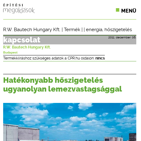
MENÜ
KONFERENCIÁK
R.W. Bautech Hungary Kft.
|
Termék
| |
energia
,
hőszigetelés
SZAKLAPOK
2011. december 06.
kapcsolat
R.W. Bautech Hungary Kft.
CPR TERMÉKKIÍRÁS
Budapest
Termékkiíráshoz szükséges adatok a CPR.hu oldalon:
nincs
ÉPÍTÉSI JOG
Hatékonyabb hőszigetelés
ONLINE KÉPZÉSEK
ugyanolyan lemezvastagsággal
TERVEZÉSI SEGÉDLETEK