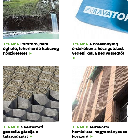
TERMÉK
Párazáró, nem
TERMÉK
A hatékonyság
éghető, teherhordó habüveg
érdekében a hőszigetelést
hőszigetelés
védeni kell a nedvességtől
TERMÉK
A kertészeti
TERMÉK
Terrakotta
geocella gátolja a
homlokzat: hagyományos és
talajcsúszást
korszerű