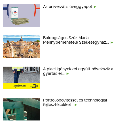
Az univerzális üveggyapot
Boldogságos Szűz Mária
Mennybemenetele Székesegyház,…
A piaci igényekkel együtt növekszik a
gyártás és…
Portfólióbővítéssel és technológiai
fejlesztésekkel…