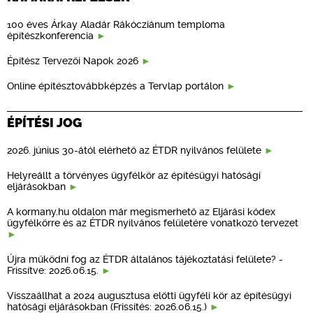
100 éves Árkay Aladár Rákócziánum temploma
építészkonferencia
Építész Tervezői Napok 2026
Online építésztovábbképzés a Tervlap portálon
ÉPÍTÉSI JOG
2026. június 30-ától elérhető az ÉTDR nyilvános felülete
Helyreállt a törvényes ügyfélkör az építésügyi hatósági
eljárásokban
A kormany.hu oldalon már megismerhető az Eljárási kódex
ügyfélkörre és az ÉTDR nyilvános felületére vonatkozó tervezet
Újra működni fog az ÉTDR általános tájékoztatási felülete? -
Frissítve: 2026.06.15.
Visszaállhat a 2024 augusztusa előtti ügyféli kör az építésügyi
hatósági eljárásokban (Frissítés: 2026.06.15.)