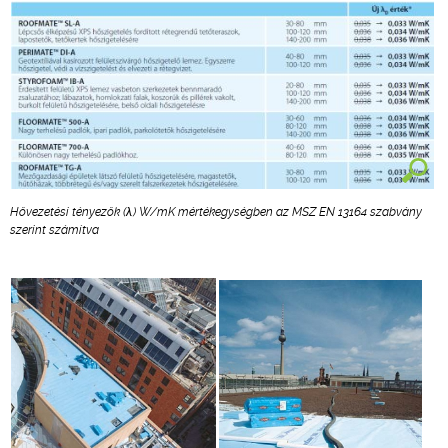
Hővezetési tényezők (λ) W/mK mértékegységben az MSZ EN 13164 szabvány
szerint számítva