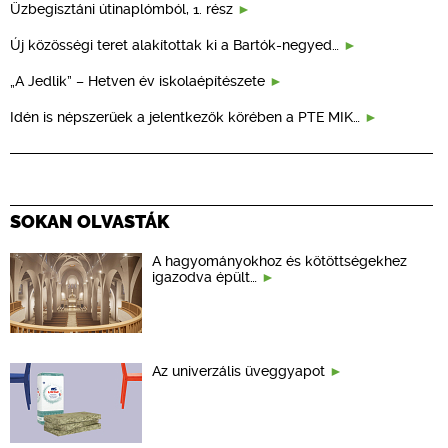
Üzbegisztáni útinaplómból, 1. rész
Új közösségi teret alakítottak ki a Bartók-negyed…
„A Jedlik” – Hetven év iskolaépítészete
Idén is népszerűek a jelentkezők körében a PTE MIK…
SOKAN OLVASTÁK
A hagyományokhoz és kötöttségekhez
igazodva épült…
Az univerzális üveggyapot