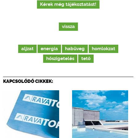
Kérek még tájékoztatást!
vissza
aljzat
energia
habüveg
homlokzat
hőszigetelés
tető
KAPCSOLÓDÓ CIKKEK: