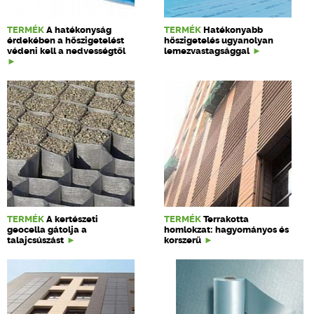
TERMÉK
A hatékonyság
TERMÉK
Hatékonyabb
érdekében a hőszigetelést
hőszigetelés ugyanolyan
védeni kell a nedvességtől
lemezvastagsággal
TERMÉK
A kertészeti
TERMÉK
Terrakotta
geocella gátolja a
homlokzat: hagyományos és
talajcsúszást
korszerű