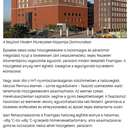
A felújított Modern Művészetek Központja Dortmundban
Épületek belső oldali hőszigetelésére is biztonságos és páratömör
megoldást nyújt a tökéletesen zárt cellaszerkezetű, teljes felületén
bitumenbázisú ragasztóba ágyazott, párazáró módon beépített Foamglas. A
hőszigetelő anyag nem éghető, kielégítve a legszigorúbb tűzvédelmi
előírásokat.
2
Nagy (akár 160 t/m
) nyomószilárdságának köszönhetően a habüvegből
készülő Perinsul elemek – szinte egyedüliként – falazott szerkezetek alatti
teherhordó hőszigetelésként alkalmazhatók. Az elemek széles
méretválasztékban kaphatók, segítve a gyors beépíthetőséget. A falazáshoz
hasonlóan az elemeket vékony ágyazóhabarcsba kell fektetni, garantálva a
tökéletes erőfelvételt és elhelyezkedést az épület teljes élettartama során.
Ipari felhasználásoknál a Foamglas habüveg legfőbb előnye a hatalmas,
-269 °C-tól +485 °C-ig terjedő hőmérséklettartomány, ahol alkalmazásával
gond és kockázatok nélkül lehet hőszigetelni, párazárni.