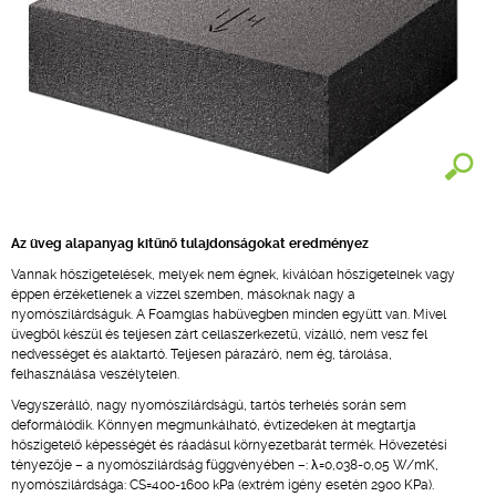
Az üveg alapanyag kitűnő tulajdonságokat eredményez
Vannak hőszigetelések, melyek nem égnek, kiválóan hőszigetelnek vagy
éppen érzéketlenek a vízzel szemben, másoknak nagy a
nyomószilárdságuk. A Foamglas habüvegben minden együtt van. Mivel
üvegből készül és teljesen zárt cellaszerkezetű, vízálló, nem vesz fel
nedvességet és alaktartó. Teljesen párazáró, nem ég, tárolása,
felhasználása veszélytelen.
Vegyszerálló, nagy nyomószilárdságú, tartós terhelés során sem
deformálódik. Könnyen megmunkálható, évtizedeken át megtartja
hőszigetelő képességét és ráadásul környezetbarát termék. Hővezetési
tényezője – a nyomószilárdság függvényében –: λ=0,038-0,05 W/mK,
nyomószilárdsága: CS=400-1600 kPa (extrém igény esetén 2900 KPa).