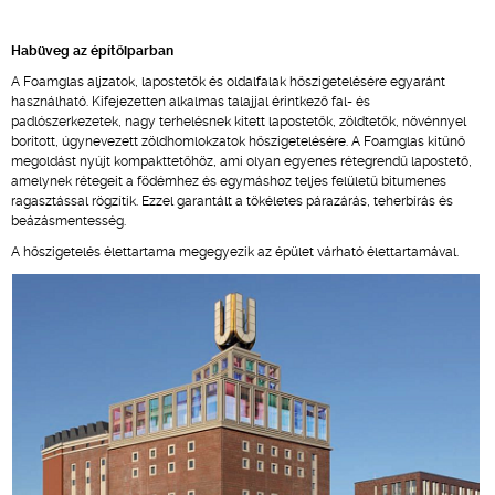
Habüveg az építőiparban
A Foamglas aljzatok, lapostetők és oldalfalak hőszigetelésére egyaránt
használható. Kifejezetten alkalmas talajjal érintkező fal- és
padlószerkezetek, nagy terhelésnek kitett lapostetők, zöldtetők, növénnyel
borított, úgynevezett zöldhomlokzatok hőszigetelésére. A Foamglas kitűnő
megoldást nyújt kompakttetőhöz, ami olyan egyenes rétegrendű lapostető,
amelynek rétegeit a födémhez és egymáshoz teljes felületű bitumenes
ragasztással rögzítik. Ezzel garantált a tökéletes párazárás, teherbírás és
beázásmentesség.
A hőszigetelés élettartama megegyezik az épület várható élettartamával.