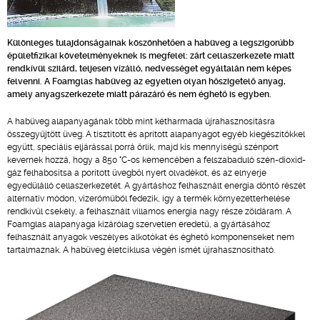
Különleges tulajdonságainak köszönhetően a habüveg a legszigorúbb
épületfizikai követelményeknek is megfelel: zárt cellaszerkezete miatt
rendkívül szilárd, teljesen vízálló, nedvességet egyáltalán nem képes
felvenni. A Foamglas habüveg az egyetlen olyan hőszigetelő anyag,
amely anyagszerkezete miatt párazáró és nem éghető is egyben.
A habüveg alapanyagának több mint kétharmada újrahasznosításra
összegyűjtött üveg. A tisztított és aprított alapanyagot egyéb kiegészítőkkel
együtt, speciális eljárással porrá őrlik, majd kis mennyiségű szénport
kevernek hozzá, hogy a 850 °C-os kemencében a felszabaduló szén-dioxid-
gáz felhabosítsa a porított üvegből nyert olvadékot, és az elnyerje
egyedülálló cellaszerkezetét. A gyártáshoz felhasznált energia döntő részét
alternatív módon, vízerőműből fedezik, így a termék környezetterhelése
rendkívül csekély, a felhasznált villamos energia nagy része zöldáram. A
Foamglas alapanyaga kizárólag szervetlen eredetű, a gyártásához
felhasznált anyagok veszélyes alkotókat és éghető komponenseket nem
tartalmaznak. A habüveg életciklusa végén ismét újrahasznosítható.