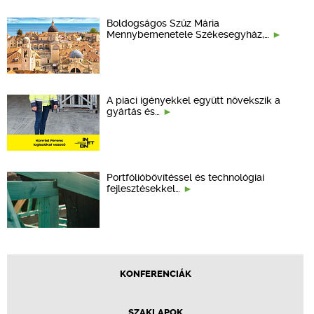
Boldogságos Szűz Mária
Mennybemenetele Székesegyház,…
A piaci igényekkel együtt növekszik a
gyártás és…
Portfólióbővítéssel és technológiai
fejlesztésekkel…
KONFERENCIÁK
SZAKLAPOK