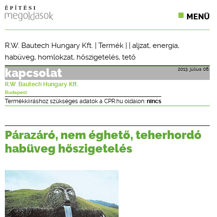
MENÜ
KONFERENCIÁK
R.W. Bautech Hungary Kft.
|
Termék
| |
aljzat
,
energia
,
habüveg
,
homlokzat
,
hőszigetelés
,
tető
SZAKLAPOK
2013. július 08.
kapcsolat
CPR TERMÉKKIÍRÁS
R.W. Bautech Hungary Kft.
Budapest
ÉPÍTÉSI JOG
Termékkiíráshoz szükséges adatok a CPR.hu oldalon:
nincs
ONLINE KÉPZÉSEK
Párazáró, nem éghető, teherhordó
TERVEZÉSI SEGÉDLETEK
habüveg hőszigetelés