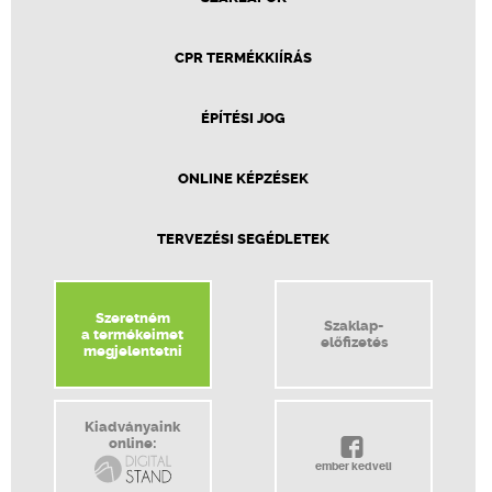
CPR TERMÉKKIÍRÁS
ÉPÍTÉSI JOG
ONLINE KÉPZÉSEK
TERVEZÉSI SEGÉDLETEK
Szeretném
Szaklap-
a termékeimet
előfizetés
megjelentetni
Kiadványaink
online:
ember kedveli