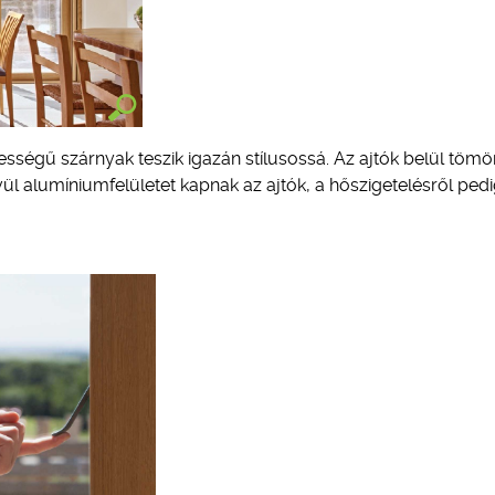
zélességű szárnyak teszik igazán stílusossá. Az ajtók belül tömö
vül alumíniumfelületet kapnak az ajtók, a hőszigetelésről ped