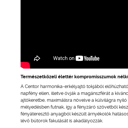
Természetközeli élettér kompromisszumok nélk
A Centor harmonika-erkélyajtó tokjából előhúzhat
napfény ellen, illetve óvják a magánszférát a kívánc
ajtókeretbe, maximálisra növelve a külvilágra nyíló 
mélyedésben futnak, így a fényzáró szövetből készül
fényáteresztő anyagból készült árnyékolók hatásos
lévő bútorok fakulását is akadályozzák.