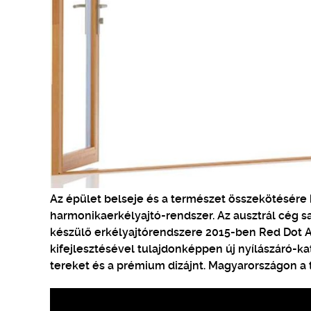
Az épület belseje és a természet összekötésére 
harmonikaerkélyajtó-rendszer. Az ausztrál cég s
készülő erkélyajtórendszere 2015-ben Red Dot Aw
kifejlesztésével tulajdonképpen új nyílászáró-kate
tereket és a prémium dizájnt. Magyarországon a 