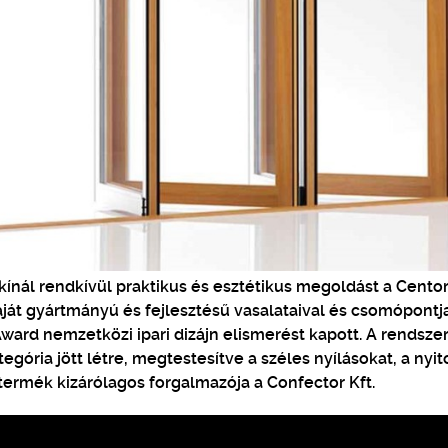
kínál rendkívül praktikus és esztétikus megoldást a Cento
aját gyártmányú és fejlesztésű vasalataival és csomópontja
ard nemzetközi ipari dizájn elismerést kapott. A rendsze
gória jött létre, megtestesítve a széles nyílásokat, a nyit
termék kizárólagos forgalmazója a Confector Kft.