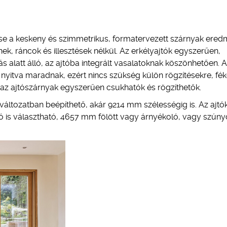
se a keskeny és szimmetrikus, formatervezett szárnyak ered
ek, ráncok és illesztések nélkül. Az erkélyajtók egyszerűen,
latt álló, az ajtóba integrált vasalatoknak köszönhetően. A
yitva maradnak, ezért nincs szükség külön rögzítésekre, fék
l az ajtószárnyak egyszerűen csukhatók és rögzíthetők.
változatban beépíthető, akár 9214 mm szélességig is. Az ajt
 is választható, 4657 mm fölött vagy árnyékoló, vagy szún