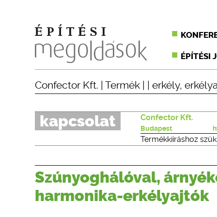
KONFER
ÉPÍTÉSI 
Confector Kft.
|
Termék
| |
erkély
,
erkélya
kapcsolat
Confector Kft.
Budapest
h
Termékkiíráshoz szük
Szúnyoghálóval, árnyéko
harmonika-erkélyajtók