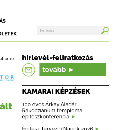
ÁS
DLETEK
hírlevél-feliratkozás
óber 10.
tovább
KAMARAI KÉPZÉSEK
ált
100 éves Árkay Aladár
Rákócziánum temploma
építészkonferencia
Építész Tervezői Napok 2026