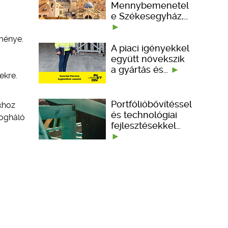
Mennybemenetel
e Székesegyház,…
ménye.
A piaci igényekkel
együtt növekszik
a gyártás és…
ekre.
Portfólióbővítéssel
ókhoz
és technológiai
yogháló
fejlesztésekkel…