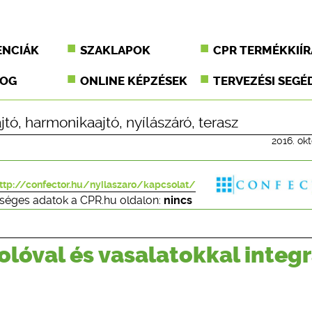
ENCIÁK
SZAKLAPOK
CPR TERMÉKKIÍR
JOG
ONLINE KÉPZÉSEK
TERVEZÉSI SEGÉ
jtó
,
harmonikaajtó
,
nyílászáró
,
terasz
2016. okt
ttp://confector.hu/nyilaszaro/kapcsolat/
séges adatok a CPR.hu oldalon:
nincs
lóval és vasalatokkal integr