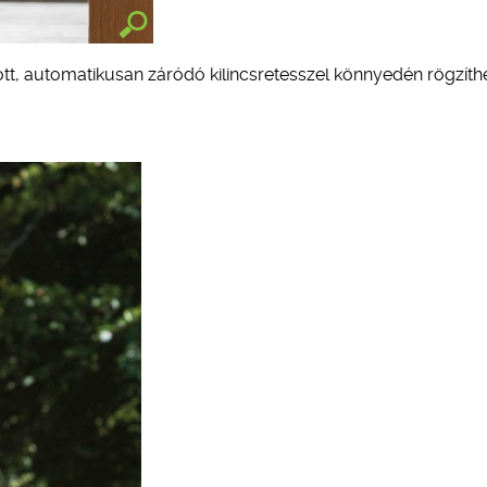
átott, automatikusan záródó kilincsretesszel könnyedén rögzíth