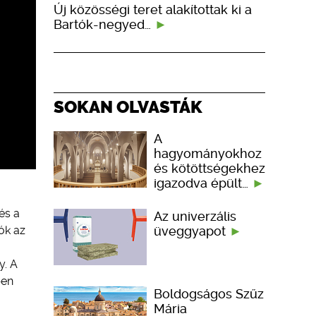
Új közösségi teret alakítottak ki a
Bartók-negyed…
SOKAN OLVASTÁK
A
hagyományokhoz
és kötöttségekhez
igazodva épült…
és a
Az univerzális
üveggyapot
tók az
y. A
ben
Boldogságos Szűz
Mária