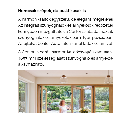
Nemcsak szépek, de praktikusak is
A harmonikaajtók egyszerű, de elegáns megjelené
Az integrált szúnyoghálók és árnyékolók redőzetlen
könnyedén mozgathatók a Centor szabadalmaztatás a
szúnyoghálók és árnyékolók bármilyen pozícióban n
Az ajtókat Centor AutoLatch zárral látták el, amive
A Centor integrált harmonika-erkélyajtó számtalan 
4657 mm szélesség alatt szúnyogháló és árnyékoló
alkalmazható.