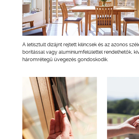
A letisztult dizájnt rejtett kilincsek és az azonos s
borítással vagy alumíniumfelülettel rendelhetők, kí
háromrétegű üvegezés gondoskodik.