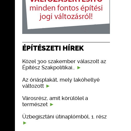
ÉPÍTÉSZETI HÍREK
Közel 300 szakember válaszolt az
Építész Szakpolitikai…
Az óriásplakát, mely lakóhellyé
változott
Városrész, amit körülölel a
természet
Üzbegisztáni útinaplómból, 1. rész