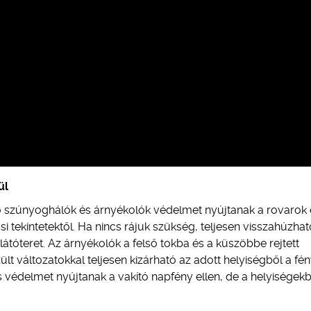
ül
ó szúnyoghálók és árnyékolók védelmet nyújtanak a rovarok 
si tekintetektől. Ha nincs rájuk szükség, teljesen visszahúzha
látóteret. Az árnyékolók a felső tokba és a küszöbbe rejtett
t változatokkal teljesen kizárható az adott helyiségből a fén
 védelmet nyújtanak a vakító napfény ellen, de a helyiségek