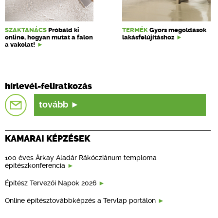
SZAKTANÁCS
Próbáld ki
TERMÉK
Gyors megoldások
online, hogyan mutat a falon
lakásfelújításhoz
a vakolat!
hírlevél-feliratkozás
tovább
KAMARAI KÉPZÉSEK
100 éves Árkay Aladár Rákócziánum temploma
építészkonferencia
Építész Tervezői Napok 2026
Online építésztovábbképzés a Tervlap portálon