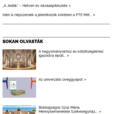
„A Jedlik” – Hetven év iskolaépítészete
Idén is népszerűek a jelentkezők körében a PTE MIK…
SOKAN OLVASTÁK
A hagyományokhoz és kötöttségekhez
igazodva épült…
Az univerzális üveggyapot
Boldogságos Szűz Mária
Mennybemenetele Székesegyház,…