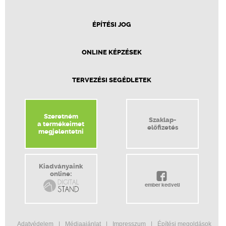
ÉPÍTÉSI JOG
ONLINE KÉPZÉSEK
TERVEZÉSI SEGÉDLETEK
Szeretném
Szaklap-
a termékeimet
előfizetés
megjelentetni
Kiadványaink
online:
ember kedveli
Adatvédelem
Médiaajánlat
Impresszum
Építési megoldások