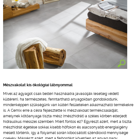
Mészvakolat kis ökológiai lábnyommal
Mivel az agyagot csak beltéri használatra javasolják (esetleg védett
kültéren), ha természetes, fenntartható anyagokban gondolkodunk,
mindenképpen szükségünk van kültéri felületeken alkalmazható termékekre
is. A Cemix erre a célra fejlesztette ki mészvakolat termékcsaládját,
amelynek kötőanyaga tiszta mész (mészhidrát) a széles körben elterjedt
hidraulikus mésszel szemben. Miért fontos ez? Egyrészt azért, mert a tiszta
mészhidrát égetése sokkal kisebb hőfokon és alacsonyabb energiaigény
mellett történik, így a folyamat során kibocsátott széndioxid mennyisége
csekély. Másrészt azért, mert a felhordást követően az anyag nagy