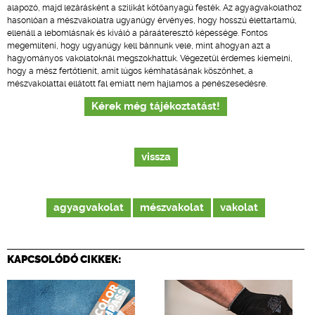
alapozó, majd lezárásként a szilikát kötőanyagú festék. Az agyagvakolathoz
hasonlóan a mészvakolatra ugyanúgy érvényes, hogy hosszú élettartamú,
ellenáll a lebomlásnak és kiváló a páraáteresztő képessége. Fontos
megemlíteni, hogy ugyanúgy kell bánnunk vele, mint ahogyan azt a
hagyományos vakolatoknál megszokhattuk. Végezetül érdemes kiemelni,
hogy a mész fertőtlenít, amit lúgos kémhatásának köszönhet, a
mészvakolattal ellátott fal emiatt nem hajlamos a penészesedésre.
Kérek még tájékoztatást!
vissza
agyagvakolat
mészvakolat
vakolat
KAPCSOLÓDÓ CIKKEK: