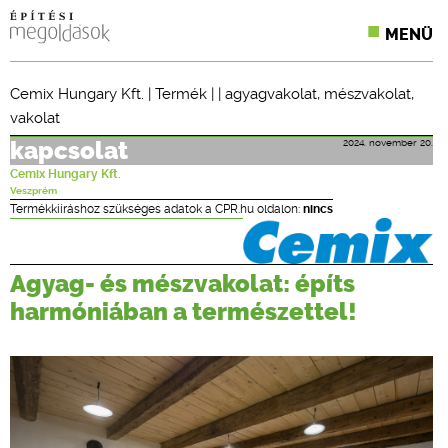
MENÜ
KONFERENCIÁK
Cemix Hungary Kft.
|
Termék
| |
agyagvakolat
,
mészvakolat
,
vakolat
SZAKLAPOK
2024. november 20.
kapcsolat
CPR TERMÉKKIÍRÁS
Cemix Hungary Kft.
Veszprém
ÉPÍTÉSI JOG
Termékkiíráshoz szükséges adatok a CPR.hu oldalon:
nincs
ONLINE KÉPZÉSEK
Agyag- és mészvakolat: építs
TERVEZÉSI SEGÉDLETEK
harmóniában a természettel!