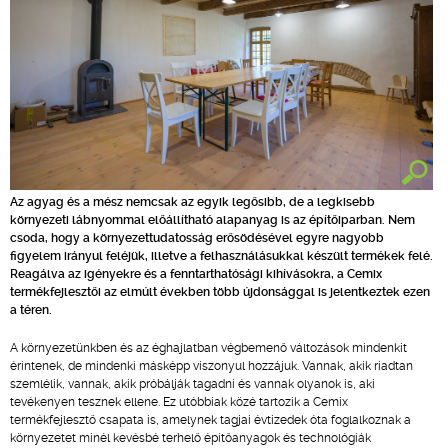
Az agyag és a mész nemcsak az egyik legősibb, de a legkisebb
környezeti lábnyommal előállítható alapanyag is az építőiparban. Nem
csoda, hogy a környezettudatosság erősödésével egyre nagyobb
figyelem irányul feléjük, illetve a felhasználásukkal készült termékek felé.
Reagálva az igényekre és a fenntarthatósági kihívásokra, a Cemix
termékfejlesztői az elmúlt években több újdonsággal is jelentkeztek ezen
a téren.
A környezetünkben és az éghajlatban végbemenő változások mindenkit
érintenek, de mindenki másképp viszonyul hozzájuk. Vannak, akik riadtan
szemlélik, vannak, akik próbálják tagadni és vannak olyanok is, aki
tevékenyen tesznek ellene. Ez utóbbiak közé tartozik a Cemix
termékfejlesztő csapata is, amelynek tagjai évtizedek óta foglalkoznak a
környezetet minél kevésbé terhelő építőanyagok és technológiák