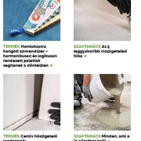
TERMÉK
Homlokzatra
SZAKTANÁCS
Az 5
hangolt színrendszer –
leggyakoribb vízszigetelési
harmonikusan és logikusan
hiba
rendezett paletták
segítenek a döntésben
TERMÉK
Cemix hőszigetelő
SZAKTANÁCS
Minden, ami a
rendszerek:
jó aljzathoz kell!