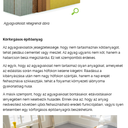
Agyagvakolat rétegrendi ábra
Körforgásos építőanyag
Az agyagvakolatok jellegzetessége, hogy nem tartalmaznak kötőanyagot,
tehát például cementet vagy meszet. Az agyag ugyanis nem köt, hanem a
habarcson belül megszilárdul. Ez két szempontból érdekes.
Az egyik, hogy az agyagvakolat nem tartalmaz olyan anyagokat, amelyeket
az előállítás során magas hőfokon kellene kiégetni. Ráadásul a
kibányászása után nem nagy hőfokon szárítják, hanem a nap erejét
felhasználva szikkasztják, tehát a folyamat környezeti lábnyoma
gyakorlatilag nulla.
A másik szempont, hogy az agyagvakolat bontásakor, eltávolításakor
lényegében nem keletkezik hulladék. Ennek oka az, hogy az anyag
nedvesítést követően újból felhasználható eredeti funkciójában, vagyis ilyen
értelemben egy körforgásos építőanyagról beszélhetünk.