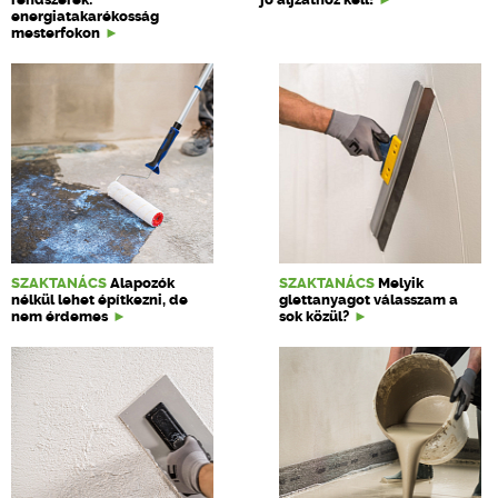
energiatakarékosság
mesterfokon
SZAKTANÁCS
Alapozók
SZAKTANÁCS
Melyik
nélkül lehet építkezni, de
glettanyagot válasszam a
nem érdemes
sok közül?