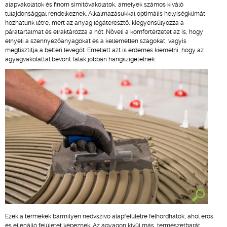
alapvakolatok és finom simítóvakolatok, amelyek számos kiváló
tulajdonsággal rendelkeznek. Alkalmazásukkal optimális helyiségklímát
hozhatunk létre, mert az anyag légáteresztő, kiegyensúlyozza a
páratartalmat és elraktározza a hőt. Növeli a komfortérzetet az is, hogy
elnyeli a szennyezőanyagokat és a kellemetlen szagokat, vagyis
megtisztítja a beltéri levegőt. Emellett azt is érdemes kiemelni, hogy az
agyagvakolattal bevont falak jobban hangszigetelnek.
Ezek a termékek bármilyen nedvszívó alapfelületre felhordhatók, ahol erős
és ellenálló felületet képeznek. Az agyagon kívül más, természetbarát