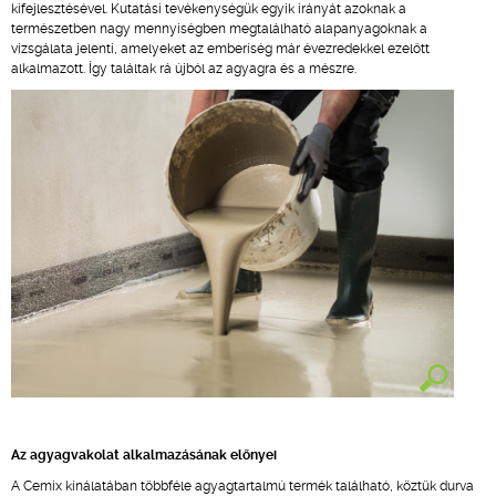
kifejlesztésével. Kutatási tevékenységük egyik irányát azoknak a
természetben nagy mennyiségben megtalálható alapanyagoknak a
vizsgálata jelenti, amelyeket az emberiség már évezredekkel ezelőtt
alkalmazott. Így találtak rá újból az agyagra és a mészre.
Az agyagvakolat alkalmazásának előnyei
A Cemix kínálatában többféle agyagtartalmú termék található, köztük durva