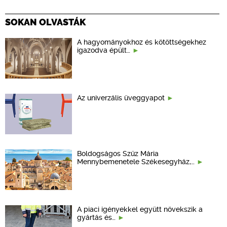
SOKAN OLVASTÁK
A hagyományokhoz és kötöttségekhez
igazodva épült…
Az univerzális üveggyapot
Boldogságos Szűz Mária
Mennybemenetele Székesegyház,…
A piaci igényekkel együtt növekszik a
gyártás és…