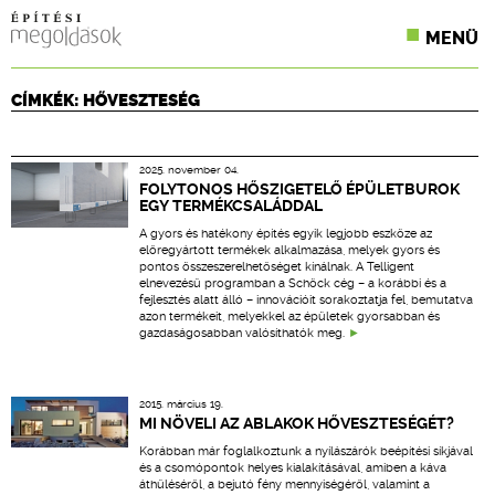
MENÜ
KONFERENCIÁK
CÍMKÉK: HŐVESZTESÉG
SZAKLAPOK
2025. november 04.
CPR TERMÉKKIÍRÁS
FOLYTONOS HŐSZIGETELŐ ÉPÜLETBUROK
EGY TERMÉKCSALÁDDAL
ÉPÍTÉSI JOG
A gyors és hatékony építés egyik legjobb eszköze az
előregyártott termékek alkalmazása, melyek gyors és
pontos összeszerelhetőséget kínálnak. A Telligent
ONLINE KÉPZÉSEK
elnevezésű programban a Schöck cég – a korábbi és a
fejlesztés alatt álló – innovációit sorakoztatja fel, bemutatva
azon termékeit, melyekkel az épületek gyorsabban és
TERVEZÉSI SEGÉDLETEK
gazdaságosabban valósíthatók meg.
2015. március 19.
MI NÖVELI AZ ABLAKOK HŐVESZTESÉGÉT?
Korábban már foglalkoztunk a nyílászárók beépítési síkjával
és a csomópontok helyes kialakításával, amiben a káva
áthűléséről, a bejutó fény mennyiségéről, valamint a