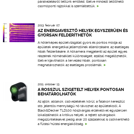
párakezelésről tettünk említést, illetve mindezt letölthető
csomóponti rajzokkal is szemléltettük.
2013. február 07.
AZ ENERGIAVESZTŐ HELYEK EGYSZERŰEN ÉS
GYORSAN FELDERÍTHETŐK
A hőtérképes épületvizsgálat gyors és pontos módja az
épületek energetikai jellemzőinek ellenőrzésére, az esetleges
hibák felderítésére. A hőkamera megjeleníti az épület egyes
részeinek hőmérsékleti különbségeit, ezáltal megelőzhetők,
illetve kijavíthatók a tervezési hibák, pontosan
meghatározhatók az esetleges problémák.
2011. október 13.
A ROSSZUL SZIGETELT HELYEK PONTOSAN
BEHATÁROLHATÓK
Az ajtók, ablakok, csővezetékek körül, a falakon keresztül
stb. jelentős mennyiségű hő távozhat az épületekből. A
Black&Decker TLD100 hőszivárgás érzékelővel egyszerűen
lokalizálhatók a kritikus helyek, a rejtett szivárgások
megszüntetésével pedig akár 20 százalékkal is csökkenthető
a fűtési/hűtési energiaköltség.