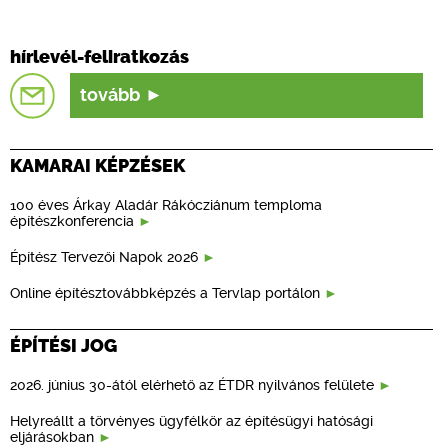
hírlevél-feliratkozás
tovább
KAMARAI KÉPZÉSEK
100 éves Árkay Aladár Rákócziánum temploma
építészkonferencia
Építész Tervezői Napok 2026
Online építésztovábbképzés a Tervlap portálon
ÉPÍTÉSI JOG
2026. június 30-ától elérhető az ÉTDR nyilvános felülete
Helyreállt a törvényes ügyfélkör az építésügyi hatósági
eljárásokban