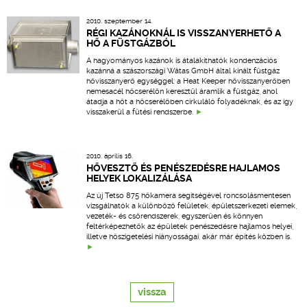
2010. szeptember 14.
RÉGI KAZÁNOKNÁL IS VISSZANYERHETŐ A
HŐ A FÜSTGÁZBÓL
A hagyományos kazánok is átalakíthatók kondenzációs
kazánná a szászországi Wätas GmbH által kínált füstgáz
hővisszanyerő egységgel: a Heat Keeper hővisszanyerőben
nemesacél hőcserélőn keresztül áramlik a füstgáz, ahol
átadja a hőt a hőcserélőben cirkuláló folyadéknak, és az így
visszakerül a fűtési rendszerbe.
2010. április 16.
HŐVESZTŐ ÉS PENÉSZEDÉSRE HAJLAMOS
HELYEK LOKALIZÁLÁSA
Az új Tetso 875 hőkamera segítségével roncsolásmentesen
vizsgálhatók a különböző felületek, épületszerkezeti elemek,
vezeték- és csőrendszerek, egyszerűen és könnyen
feltérképezhetők az épületek penészedésre hajlamos helyei,
illetve hőszigetelési hiányosságai, akár már építés közben is.
vissza