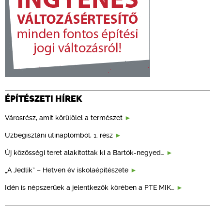
ÉPÍTÉSZETI HÍREK
Városrész, amit körülölel a természet
Üzbegisztáni útinaplómból, 1. rész
Új közösségi teret alakítottak ki a Bartók-negyed…
„A Jedlik” – Hetven év iskolaépítészete
Idén is népszerűek a jelentkezők körében a PTE MIK…