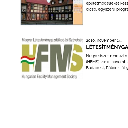
épületmodelleket készí
olcsó, egyszerű progra
2010. november 14.
LÉTESÍTMÉNYGA
Negyedszer rendezi m
(HFMS) 2010. november
Budapest, Rákóczi út 