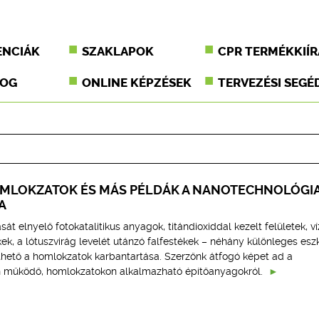
ENCIÁK
SZAKLAPOK
CPR TERMÉKKIÍR
JOG
ONLINE KÉPZÉSEK
TERVEZÉSI SEGÉ
MLOKZATOK ÉS MÁS PÉLDÁK A NANOTECHNOLÓGI
A
t elnyelő fotokatalitikus anyagok, titándioxiddal kezelt felületek, ví
ek, a lótuszvirág levelét utánzó falfestékek – néhány különleges esz
ető a homlokzatok karbantartása. Szerzőnk átfogó képet ad a
n működő, homlokzatokon alkalmazható építőanyagokról.