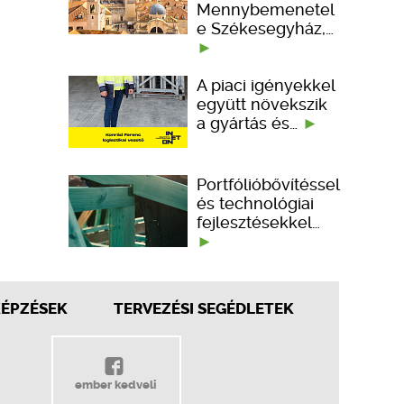
Mennybemenetel
e Székesegyház,…
A piaci igényekkel
együtt növekszik
a gyártás és…
Portfólióbővítéssel
és technológiai
fejlesztésekkel…
KÉPZÉSEK
TERVEZÉSI SEGÉDLETEK
ember kedveli