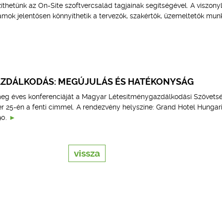
thetünk az On-Site szoftvercsalád tagjainak segítségével. A viszony
mok jelentősen könnyíthetik a tervezők, szakértők, üzemeltetők munk
ZDÁLKODÁS: MEGÚJULÁS ÉS HATÉKONYSÁG
eg éves konferenciáját a Magyar Létesítménygazdálkodási Szövets
 25-én a fenti címmel. A rendezvény helyszíne: Grand Hotel Hungari
90.
vissza