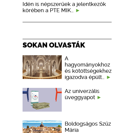
Idén is népszerűek a jelentkezők
körében a PTE MIK…
SOKAN OLVASTÁK
A
hagyományokhoz
és kötöttségekhez
igazodva épült…
Az univerzális
üveggyapot
Boldogságos Szűz
Mária