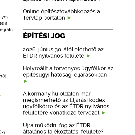
Online építésztovábbképzés a
Tervlap portálon
ányos
es a
egrálni,
ÉPÍTÉSI JOG
2026. június 30-ától elérhető az
ÉTDR nyilvános felülete
Helyreállt a törvényes ügyfélkör az
építésügyi hatósági eljárásokban
yről
A kormany.hu oldalon már
megismerhető az Eljárási kódex
ügyfélkörre és az ÉTDR nyilvános
felületére vonatkozó tervezet
Újra működni fog az ÉTDR
általános tájékoztatási felülete? -
D-s