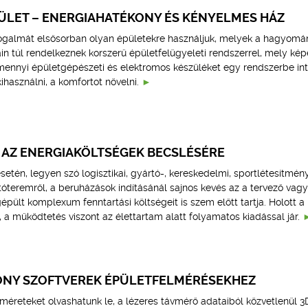
PÜLET – ENERGIAHATÉKONY ÉS KÉNYELMES HÁZ
 fogalmát elsősorban olyan épületekre használjuk, melyek a hagyom
in túl rendelkeznek korszerű épületfelügyeleti rendszerrel, mely kép
mennyi épületgépészeti és elektromos készüléket egy rendszerbe int
kihasználni, a komfortot növelni.
AZ ENERGIAKÖLTSÉGEK BECSLÉSÉRE
etén, legyen szó logisztikai, gyártó-, kereskedelmi, sportlétesítmén
óteremről, a beruházások indításánál sajnos kevés az a tervező vagy
gépült komplexum fenntartási költségeit is szem előtt tartja. Holott a
 a működtetés viszont az élettartam alatt folyamatos kiadással jár.
NY SZOFTVEREK ÉPÜLETFELMÉRÉSEKHEZ
méreteket olvashatunk le, a lézeres távmérő adataiból közvetlenül 3