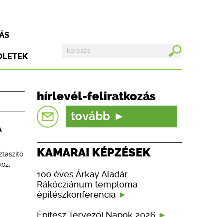
ÁS
DLETEK
hírlevél-feliratkozás
tovább
A
KAMARAI KÉPZÉSEK
ztaszító
köz,
100 éves Árkay Aladár
Rákócziánum temploma
építészkonferencia
Építész Tervezői Napok 2026