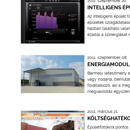
2011. szeptember 20.
INTELLIGENS É
Az intelligens épület
épületek szolgáltatása
házban található vala
ezáltal a szinergiákat 
2011. szeptember 08.
ENERGIAMODUL 
Bármely létesítmény es
vagy irodáról, bemutat
fővállalkozó, aki a me
megvalósítás egyszeri,
2011. március 21.
KÖLTSÉGHATÉKO
Épületfotókról pontos 