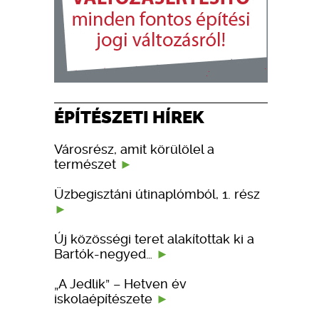
ÉPÍTÉSZETI HÍREK
Városrész, amit körülölel a
természet
Üzbegisztáni útinaplómból, 1. rész
Új közösségi teret alakítottak ki a
Bartók-negyed…
„A Jedlik” – Hetven év
iskolaépítészete