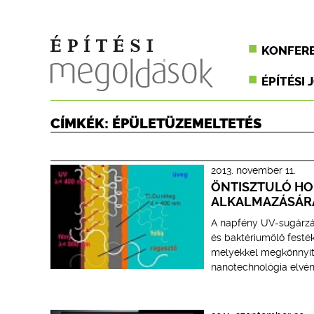
KONFER
ÉPÍTÉSI 
CÍMKÉK: ÉPÜLETÜZEMELTETÉS
2013. november 11.
ÖNTISZTULÓ HO
ALKALMAZÁSÁR
A napfény UV-sugárzásá
és baktériumölő festék
melyekkel megkönnyíth
nanotechnológia elvé