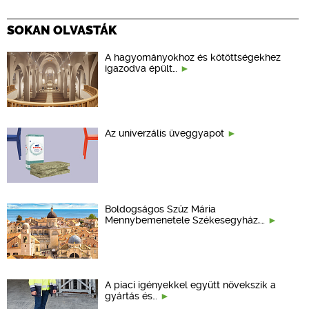
SOKAN OLVASTÁK
A hagyományokhoz és kötöttségekhez
igazodva épült…
Az univerzális üveggyapot
Boldogságos Szűz Mária
Mennybemenetele Székesegyház,…
A piaci igényekkel együtt növekszik a
gyártás és…