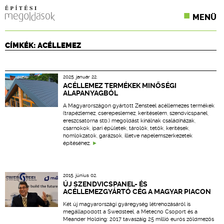
MENÜ
KONFERENCIÁK
CÍMKÉK: ACÉLLEMEZ
SZAKLAPOK
2025. január 22.
CPR TERMÉKKIÍRÁS
ACÉLLEMEZ TERMÉKEK MINŐSÉGI
ALAPANYAGBÓL
ÉPÍTÉSI JOG
A Magyarországon gyártott Zensteel acéllemezes termékek
(trapézlemez, cserepeslemez, kerítéselem, szendvicspanel,
ereszcsatorna stb.) megoldást kínálnak családiházak,
ONLINE KÉPZÉSEK
csarnokok, ipari épületek, tárolók, tetők, kerítések,
homlokzatok, garázsok, illetve napelemszerkezetek
építéséhez.
TERVEZÉSI SEGÉDLETEK
2015. június 02.
ÚJ SZENDVICSPANEL- ÉS
ACÉLLEMEZGYÁRTÓ CÉG A MAGYAR PIACON
Két új magyarországi gyáregység létrehozásáról is
megállapodott a Swedsteel, a Metecno Csoport és a
Meander Holding: 2017 tavaszáig 25 millió eurós zöldmezős