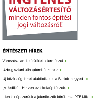
ÉPÍTÉSZETI HÍREK
Városrész, amit körülölel a természet
Üzbegisztáni útinaplómból, 1. rész
Új közösségi teret alakítottak ki a Bartók-negyed…
„A Jedlik” – Hetven év iskolaépítészete
Idén is népszerűek a jelentkezők körében a PTE MIK…