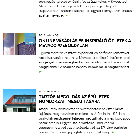
beruházás keretében építik fel az üzemeket. A Swedsteel-
Metecno Kft. a közép-kelet-európai régiót látja el
trapézlemez-, szendvicspanel- és egyéb könnyűszerkezetes
acéltermékeivel.
2012. július 07.
ONLINE VÁSÁRLÁS ÉS INSPIRÁLÓ ÖTLETEK A
MEVACO WEBOLDALÁN
Egyedi méretre készített expandált és perforált lemezeket,
rácsokat vásárolhatunk a Mevaco új online üzletében, ahol
az igényelt mennyiséghez tartozó árinformációk is azonnal
megjelennek. A szállítás néhány napon belül megtörténhet.
2012. február 21.
TARTÓS MEGOLDÁS AZ ÉPÜLETEK
HOMLOKZATI MEGÚJÍTÁSÁRA
Az épületek homlokzati tönkremenetele sokszor okoz
fejtörést még a szakembereknek is. A Rheinzink-SP-Line
burkolati rendszerrel teljesen megújítható a még korosodó
házak arca is. Legyen szó oromfalról, mellvédről,
teraszburkolatról vagy tetőablakról, az SP-Line burkolat
hosszútávú és megnyugtató megoldást nyújt.