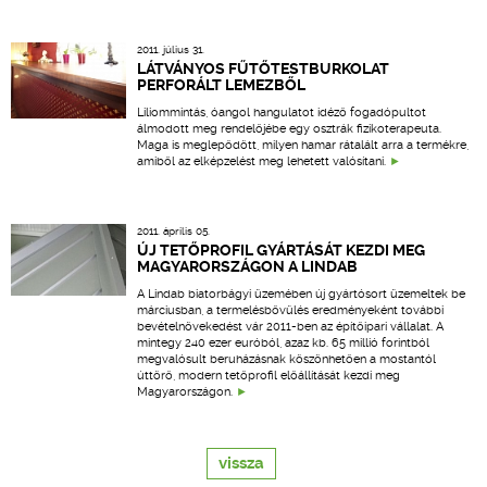
2011. július 31.
LÁTVÁNYOS FŰTŐTESTBURKOLAT
PERFORÁLT LEMEZBŐL
Liliommintás, óangol hangulatot idéző fogadópultot
álmodott meg rendelőjébe egy osztrák fizikoterapeuta.
Maga is meglepődött, milyen hamar rátalált arra a termékre,
amiből az elképzelést meg lehetett valósítani.
2011. április 05.
ÚJ TETŐPROFIL GYÁRTÁSÁT KEZDI MEG
MAGYARORSZÁGON A LINDAB
A Lindab biatorbágyi üzemében új gyártósort üzemeltek be
márciusban, a termelésbővülés eredményeként további
bevételnövekedést vár 2011-ben az építőipari vállalat. A
mintegy 240 ezer euróból, azaz kb. 65 millió forintból
megvalósult beruházásnak köszönhetően a mostantól
úttörő, modern tetőprofil előállítását kezdi meg
Magyarországon.
vissza