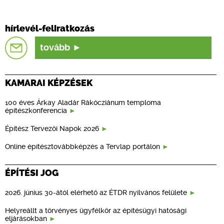
hírlevél-feliratkozás
tovább
KAMARAI KÉPZÉSEK
100 éves Árkay Aladár Rákócziánum temploma
építészkonferencia
Építész Tervezői Napok 2026
Online építésztovábbképzés a Tervlap portálon
ÉPÍTÉSI JOG
2026. június 30-ától elérhető az ÉTDR nyilvános felülete
Helyreállt a törvényes ügyfélkör az építésügyi hatósági
eljárásokban