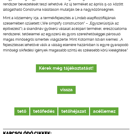
rendszer bevezetését teszi lehetővé. Az új terméket az április 5-10. között
látogatható Construma kiállításon mutatják be a nagyközönségnek.
Mint a közlemény írja, a termékfejlesztés a Lindab alapfilozófiájának
szellemében született („We simplify construction” – „Egyszerűsítjük az
építkezést”); a skandináv gyökerű vállalat acélipari termékei, ereszcsatorna
rendszerei, tetőelemei az egyszerű és gyors szerelhetőséggel párosuló
magas minőségről ismertek világszerte. Mint Kotormán István kiemeli: „A
fejlesztéssel lehetővé válik a válság ellenére hazánkban is egyre gyarapodó
minőségi síkfedési igények magasabb szintű és szélesebb körű kielégítése.”
Kérek még tájékoztatást!
vissza
tető
tetőfedés
tetőhéjazat
acéllemez
KAPCSOLÓDÓ CIKKEK: