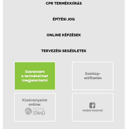
CPR TERMÉKKIÍRÁS
ÉPÍTÉSI JOG
ONLINE KÉPZÉSEK
TERVEZÉSI SEGÉDLETEK
Szeretném
Szaklap-
a termékeimet
előfizetés
megjelentetni
Kiadványaink
online:
ember kedveli