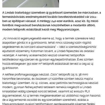
A Lindab biatorbágyi üzemében új gyártósort üzemeltek be márciusban, a
termelésbővülés eredményeként további bevételnövekedést vár 2011-
ben az építőipari vállalat. A mintegy 240 ezer euróból, azaz kb. 65 millió
forintból megvalósult beruházásnak köszönhetően a mostantól úttörő,
modern tetőprofil előállítását kezdi meg Magyarországon.
„Az innováció leglényegesebb eleme az, hogy a termék szerelésre kész
állapotban gördül ki a gyártósorról, tehát nincs szükség külön rögzítő
segédelemek és korczáró alkalmazására” – idézi a szerkesztőségünkhöz
eljuttatott közlemény Kotormán Istvánt, a Lindab fejlesztési és oktatási
vezetőjét. A kemény acéllemezből készülő síklemez tetőprofilok
tetőfedéskor egyszerűen és gyorsan egybepattinthatóak. Éves szinten
hozzávetőlegesen 350 ezer m² tetőprofil előállítását tervezi a cég az új
gyártósoron.
A kétféle profilmagassággal készülő „Click” tetőprofil (25 ill. 38 mm)
háromféle bevonattal, és összesen 17 különféle színben készül majd a
biatorbágyi üzemben. Az új, clickes, azaz pattintós technológiával készülő
modern, gyorsan felhelyezhető tetőelem remekül kiegészíti a Lindab
kínálatában eddig szereplő korcolt tetőket, valamint az exkluzív PLX
lágylemezeket. Az új termék megjelenésében az utóbbihoz nagyon hasonló,
de a lágylemeznél olcsóbb és egyszerűebben szerelhető, ezáltal a
Magyarországon gyakori tetőformákon gazdaságosabb síklemez fedési