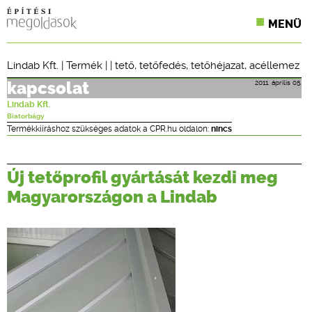
MENÜ
KONFERENCIÁK
Lindab Kft.
|
Termék
| |
tető
,
tetőfedés
,
tetőhéjazat
,
acéllemez
SZAKLAPOK
2011. április 05.
kapcsolat
Lindab Kft.
CPR TERMÉKKIÍRÁS
Biatorbágy
Termékkiíráshoz szükséges adatok a CPR.hu oldalon:
nincs
ÉPÍTÉSI JOG
Új tetőprofil gyártását kezdi meg
ONLINE KÉPZÉSEK
Magyarországon a Lindab
TERVEZÉSI SEGÉDLETEK