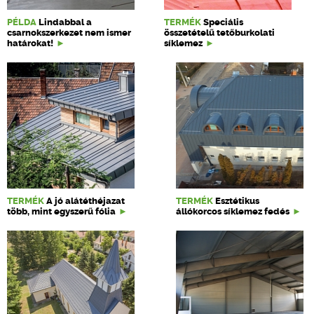
PÉLDA
Lindabbal a
TERMÉK
Speciális
csarnokszerkezet nem ismer
összetételű tetőburkolati
határokat!
síklemez
TERMÉK
A jó alátéthéjazat
TERMÉK
Esztétikus
több, mint egyszerű fólia
állókorcos síklemez fedés