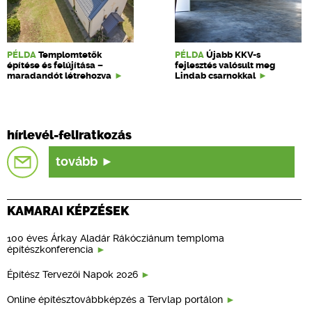
PÉLDA
Templomtetők
PÉLDA
Újabb KKV-s
építése és felújítása –
fejlesztés valósult meg
maradandót létrehozva
Lindab csarnokkal
hírlevél-feliratkozás
tovább
KAMARAI KÉPZÉSEK
100 éves Árkay Aladár Rákócziánum temploma
építészkonferencia
Építész Tervezői Napok 2026
Online építésztovábbképzés a Tervlap portálon