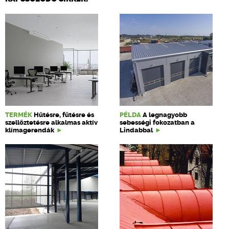
TERMÉK
Hűtésre, fűtésre és
PÉLDA
A legnagyobb
szellőztetésre alkalmas aktív
sebességi fokozatban a
klímagerendák
Lindabbal