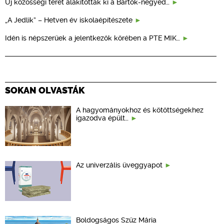
Új közösségi teret alakítottak ki a Bartók-negyed…
„A Jedlik” – Hetven év iskolaépítészete
Idén is népszerűek a jelentkezők körében a PTE MIK…
SOKAN OLVASTÁK
A hagyományokhoz és kötöttségekhez
igazodva épült…
Az univerzális üveggyapot
Boldogságos Szűz Mária