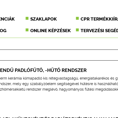
ENCIÁK
SZAKLAPOK
CPR TERMÉKKIÍR
JOG
ONLINE KÉPZÉSEK
TERVEZÉSI SEGÉ
ENDŰ PADLÓFŰTŐ, -HŰTŐ RENDSZER
erm kerámia klímapadló kis rétegvastagságú, energiatakarékos és 
endszer, mely egy szabályzóelem segítségével hűtésre is használható
ízhőmérsékletű rendszer meglévő, hagyományos fűtési megoldásokka