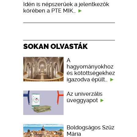
Idén is népszerűek a jelentkezők
körében a PTE MIK…
SOKAN OLVASTÁK
A
hagyományokhoz
és kötöttségekhez
igazodva épült…
Az univerzális
üveggyapot
Boldogságos Szűz
Mária