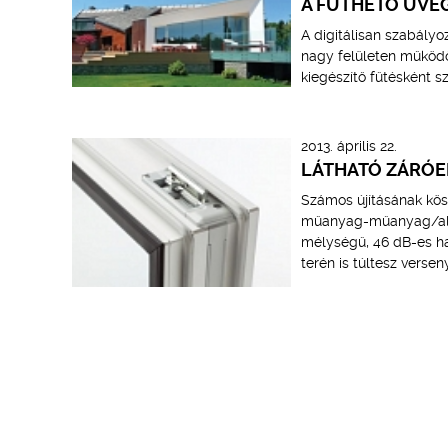
A FŰTHETŐ ÜVE
A digitálisan szabály
nagy felületen működő,
kiegészítő fűtésként s
2013. április 22.
LÁTHATÓ ZÁRÓE
Számos újításának kös
műanyag-műanyag/alum
mélységű, 46 dB-es ha
terén is túltesz versen