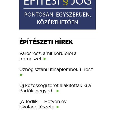
ÉPÍTÉSZETI HÍREK
Városrész, amit körülölel a
természet
Üzbegisztáni útinaplómból, 1. rész
Új közösségi teret alakítottak ki a
Bartók-negyed…
„A Jedlik” – Hetven év
iskolaépítészete