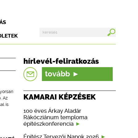
ÁS
DLETEK
hírlevél-feliratkozás
tovább
gyorsan
KAMARAI KÉPZÉSEK
. Az
l is
100 éves Árkay Aladár
Rákócziánum temploma
építészkonferencia
Építész Tervezői Napok 2026