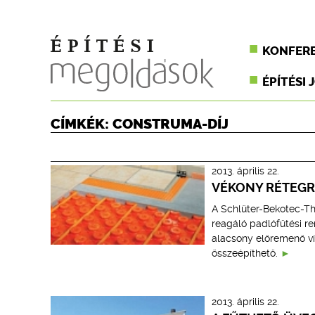
KONFER
ÉPÍTÉSI 
CÍMKÉK: CONSTRUMA-DÍJ
2013. április 22.
VÉKONY RÉTEGR
A Schlüter-Bekotec-Th
reagáló padlófűtési r
alacsony előremenő v
összeépíthető.
2013. április 22.