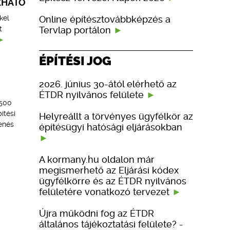
ZHATÓ
Online építésztovábbképzés a
kel
Tervlap portálon
t
ÉPÍTÉSI JOG
2026. június 30-ától elérhető az
ÉTDR nyilvános felülete
 500
ítési
Helyreállt a törvényes ügyfélkör az
enés
építésügyi hatósági eljárásokban
A kormany.hu oldalon már
megismerhető az Eljárási kódex
ügyfélkörre és az ÉTDR nyilvános
felületére vonatkozó tervezet
Újra működni fog az ÉTDR
általános tájékoztatási felülete? -