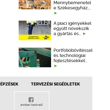
Mennybemenetel
e Székesegyház,…
A piaci igényekkel
együtt növekszik
a gyártás és…
Portfólióbővítéssel
és technológiai
fejlesztésekkel…
KÉPZÉSEK
TERVEZÉSI SEGÉDLETEK
ember kedveli