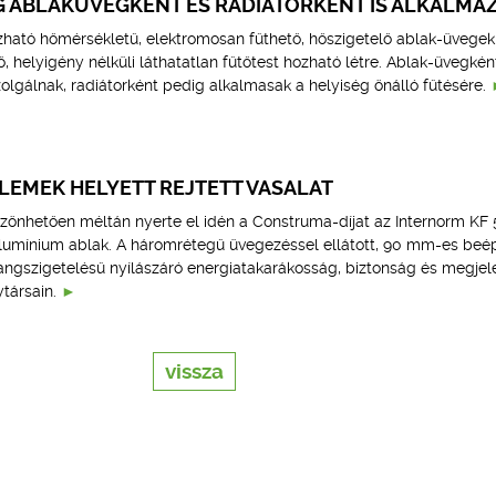
G ABLAKÜVEGKÉNT ÉS RADIÁTORKÉNT IS ALKALMA
ozható hőmérsékletű, elektromosan fűthető, hőszigetelő ablak-üvegek
 helyigény nélküli láthatatlan fűtőtest hozható létre. Ablak-üvegkén
zolgálnak, radiátorként pedig alkalmasak a helyiség önálló fűtésére.
LEMEK HELYETT REJTETT VASALAT
zönhetően méltán nyerte el idén a Construma-díjat az Internorm KF
ínium ablak. A háromrétegű üvegezéssel ellátott, 90 mm-es beép
ngszigetelésű nyílászáró energiatakarákosság, biztonság és megjel
ytársain.
vissza