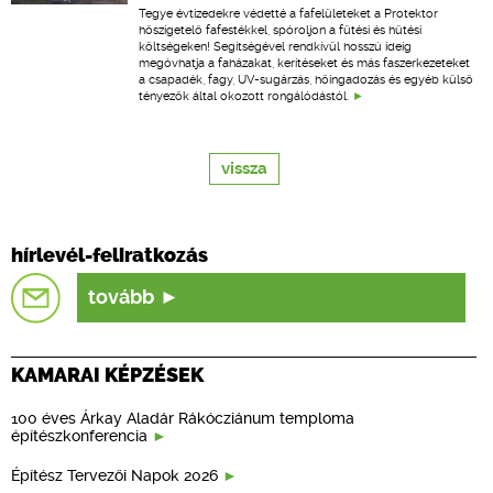
Tegye évtizedekre védetté a fafelületeket a Protektor
hőszigetelő fafestékkel, spóroljon a fűtési és hűtési
költségeken! Segítségével rendkívül hosszú ideig
megóvhatja a faházakat, kerítéseket és más faszerkezeteket
a csapadék, fagy, UV-sugárzás, hőingadozás és egyéb külső
tényezők által okozott rongálódástól.
vissza
hírlevél-feliratkozás
tovább
KAMARAI KÉPZÉSEK
100 éves Árkay Aladár Rákócziánum temploma
építészkonferencia
Építész Tervezői Napok 2026