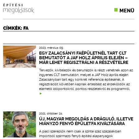
MENÜ
KONFERENCIÁK
CÍMKÉK: FA
SZAKLAPOK
2023. március 09.
CPR TERMÉKKIÍRÁS
EGY ZALACSÁNYI FAÉPÜLETNÉL TART CLT
BEMUTATÓT A JAF HOLZ ÁPRILIS ELEJÉN –
MÁR LEHET REGISZTRÁLNI A RÉSZVÉTELRE
ÉPÍTÉSI JOG
Tervezők, kivitelezők és beruházók is részt vehetnek azon az
ingyenes CLT bemutatón, melyet a JAF Holz április elején
ONLINE KÉPZÉSEK
Zalacsányban tart egy konkrét referencia építésénél. A
regisztrációt követően kapnak értesítést az érdeklődők az
elérhető időpontokról, pontos részletekről és programról.
TERVEZÉSI SEGÉDLETEK
2021. október 24.
ÚJ, MAGYAR MEGOLDÁS A DRÁGULÓ, ILLETVE
HIÁNYZÓ FENYŐ ÉPÜLETFA KIVÁLTÁSÁRA
A piaci szereplők nem csak a szinte száz százalékban
importból származó fenyő építési alapanyagok