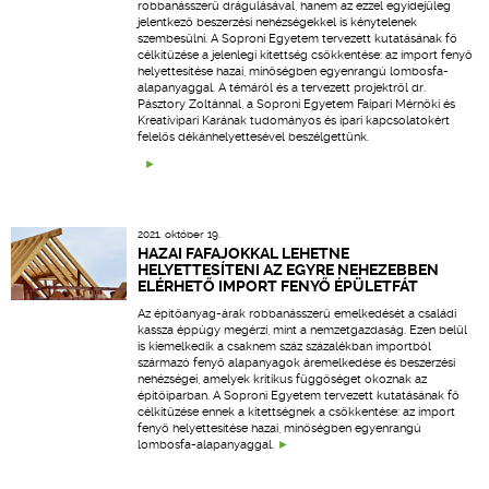
robbanásszerű drágulásával, hanem az ezzel egyidejűleg
jelentkező beszerzési nehézségekkel is kénytelenek
szembesülni. A Soproni Egyetem tervezett kutatásának fő
célkitűzése a jelenlegi kitettség csökkentése: az import fenyő
helyettesítése hazai, minőségben egyenrangú lombosfa-
alapanyaggal. A témáról és a tervezett projektről dr.
Pásztory Zoltánnal, a Soproni Egyetem Faipari Mérnöki és
Kreatívipari Karának tudományos és ipari kapcsolatokért
felelős dékánhelyettesével beszélgettünk.
2021. október 19.
HAZAI FAFAJOKKAL LEHETNE
HELYETTESÍTENI AZ EGYRE NEHEZEBBEN
ELÉRHETŐ IMPORT FENYŐ ÉPÜLETFÁT
Az építőanyag-árak robbanásszerű emelkedését a családi
kassza éppúgy megérzi, mint a nemzetgazdaság. Ezen belül
is kiemelkedik a csaknem száz százalékban importból
származó fenyő alapanyagok áremelkedése és beszerzési
nehézségei, amelyek kritikus függőséget okoznak az
építőiparban. A Soproni Egyetem tervezett kutatásának fő
célkitűzése ennek a kitettségnek a csökkentése: az import
fenyő helyettesítése hazai, minőségben egyenrangú
lombosfa-alapanyaggal.