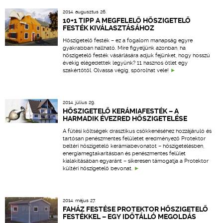
2014. augusztus 26.
10+1 TIPP A MEGFELELŐ HŐSZIGETELŐ
FESTÉK KIVÁLASZTÁSÁHOZ
Hőszigetelő festék – ez a fogalom manapság egyre
gyakrabban hallható. Mire figyeljünk azonban, ha
hőszigetelő festék vásárlására adjuk fejünket, hogy hosszú
évekig elégedettek legyünk? 11 hasznos ötlet egy
szakértőtől. Olvassa végig, spórolhat vele!
2014. július 29.
HŐSZIGETELŐ KERÁMIAFESTÉK – A
HARMADIK ÉVEZRED HŐSZIGETELÉSE
A fűtési költségek drasztikus csökkenéséhez hozzájáruló és
tartósan penészmentes felületet eredményező Protektor
beltéri hőszigetelő kerámiabevonatot – hőszigetelésben,
energiamegtakarításban és penészmentes felület
kialakításában egyaránt – sikeresen támogatja a Protektor
kültéri hőszigetelő bevonat.
2014. május 27.
FAHÁZ FESTÉSE PROTEKTOR HŐSZIGETELŐ
FESTÉKKEL – EGY IDŐTÁLLÓ MEGOLDÁS