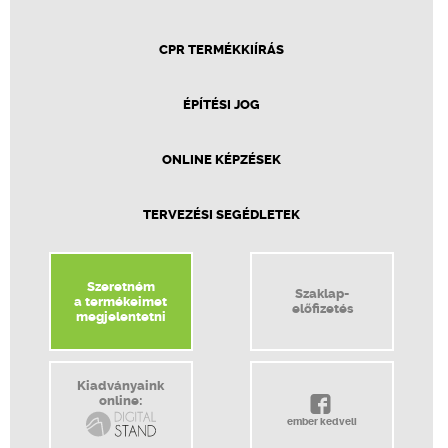
CPR TERMÉKKIÍRÁS
ÉPÍTÉSI JOG
ONLINE KÉPZÉSEK
TERVEZÉSI SEGÉDLETEK
Szeretném
Szaklap-
a termékeimet
előfizetés
megjelentetni
Kiadványaink
online:
ember kedveli