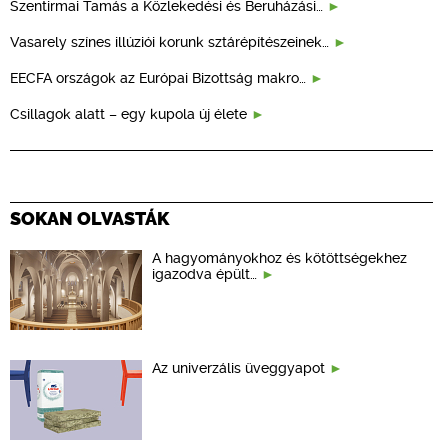
Szentirmai Tamás a Közlekedési és Beruházási…
Vasarely színes illúziói korunk sztárépítészeinek…
EECFA országok az Európai Bizottság makro…
Csillagok alatt – egy kupola új élete
SOKAN OLVASTÁK
A hagyományokhoz és kötöttségekhez
igazodva épült…
Az univerzális üveggyapot