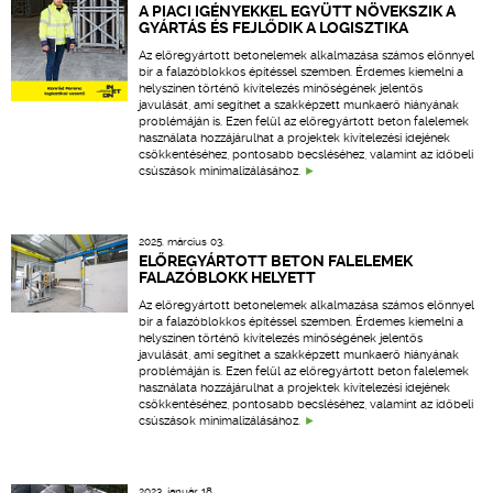
A PIACI IGÉNYEKKEL EGYÜTT NÖVEKSZIK A
GYÁRTÁS ÉS FEJLŐDIK A LOGISZTIKA
Az előregyártott betonelemek alkalmazása számos előnnyel
bír a falazóblokkos építéssel szemben. Érdemes kiemelni a
helyszínen történő kivitelezés minőségének jelentős
javulását, ami segíthet a szakképzett munkaerő hiányának
problémáján is. Ezen felül az előregyártott beton falelemek
használata hozzájárulhat a projektek kivitelezési idejének
csökkentéséhez, pontosabb becsléséhez, valamint az időbeli
csúszások minimalizálásához.
2025. március 03.
ELŐREGYÁRTOTT BETON FALELEMEK
FALAZÓBLOKK HELYETT
Az előregyártott betonelemek alkalmazása számos előnnyel
bír a falazóblokkos építéssel szemben. Érdemes kiemelni a
helyszínen történő kivitelezés minőségének jelentős
javulását, ami segíthet a szakképzett munkaerő hiányának
problémáján is. Ezen felül az előregyártott beton falelemek
használata hozzájárulhat a projektek kivitelezési idejének
csökkentéséhez, pontosabb becsléséhez, valamint az időbeli
csúszások minimalizálásához.
2023. január 18.