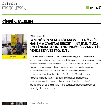
MENÜ
KONFERENCIÁK
CÍMKÉK: FALELEM
SZAKLAPOK
2026. május 18.
CPR TERMÉKKIÍRÁS
„A MINŐSÉG NEM UTÓLAGOS ELLENŐRZÉS,
HANEM A GYÁRTÁS RÉSZE” – INTERJÚ TUZA
ZOLTÁNNAL, AZ INETON MINŐSÉGIRÁNYÍTÁSI
ÉPÍTÉSI JOG
RENDSZER VEZETŐJÉVEL
Az Ineton Alsónémedi betonelem előregyártó üzeme az
ONLINE KÉPZÉSEK
elmúlt időszakban jelentős digitalizációs és minőségirányítási
fejlesztéseken ment keresztül. Az autóiparból érkező Tuza
Zoltán minőségirányítási rendszer vezető több, mint egy
TERVEZÉSI SEGÉDLETEK
évtizedes tapasztalatát ültette át a vasbetonelem-
előregyártás világába. Az új CPR – EU Construction
Products Regulation, Építési Termékek Rendelete –
követelményekre való felkészülésről, a „húzó elvű”
működésről és a digitális minőségellenőrzés szerepéről
beszélgettünk vele.
2026. március 04.