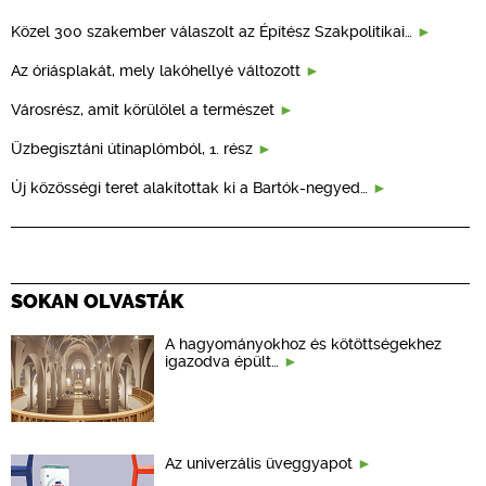
Közel 300 szakember válaszolt az Építész Szakpolitikai…
Az óriásplakát, mely lakóhellyé változott
Városrész, amit körülölel a természet
Üzbegisztáni útinaplómból, 1. rész
Új közösségi teret alakítottak ki a Bartók-negyed…
SOKAN OLVASTÁK
A hagyományokhoz és kötöttségekhez
igazodva épült…
Az univerzális üveggyapot