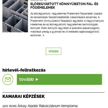
ELŐREGYÁRTOTT KÖNNYŰBETON FAL- ÉS
FÖDÉMELEMEK
Az előregyártott, nagyelemes Prelement falpanelek családi
és társasházak falszerkezeteinek kialakítására alkalmas. A
Prelement könnyűbeton falazatok egyesítik a hagyományos
kiselemes és az előregyártott nagyelemes technológiák
előnyeit. Ezen előnyök egyrészt a speciális alapanyagból,
másrészt pedig a gyártási és kivitelezési sajátosságokból
adódnak.
vissza
hírlevél-feliratkozás
tovább
KAMARAI KÉPZÉSEK
100 éves Árkay Aladár Rákócziánum temploma