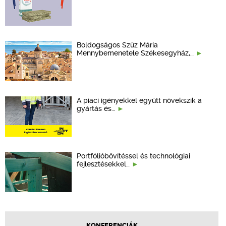
Boldogságos Szűz Mária
Mennybemenetele Székesegyház,…
A piaci igényekkel együtt növekszik a
gyártás és…
Portfólióbővítéssel és technológiai
fejlesztésekkel…
KONFERENCIÁK