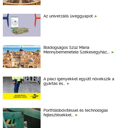
Az univerzális üveggyapot
Boldogságos Szűz Mária
Mennybemenetele Székesegyház,…
A piaci igényekkel együtt növekszik a
gyártás és…
Portfólióbővítéssel és technológiai
fejlesztésekkel…