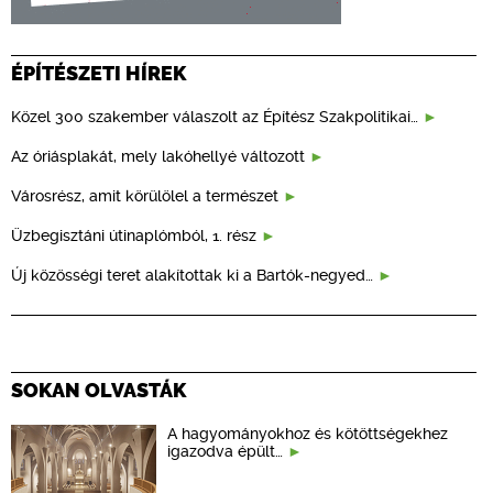
ÉPÍTÉSZETI HÍREK
Közel 300 szakember válaszolt az Építész Szakpolitikai…
Az óriásplakát, mely lakóhellyé változott
Városrész, amit körülölel a természet
Üzbegisztáni útinaplómból, 1. rész
Új közösségi teret alakítottak ki a Bartók-negyed…
SOKAN OLVASTÁK
A hagyományokhoz és kötöttségekhez
igazodva épült…