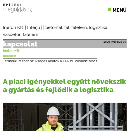
MENÜ
KONFERENCIÁK
Ineton Kft.
|
Interjú
| |
betonfal
,
fal
,
falelem
,
logisztika
,
vasbeton falelem
SZAKLAPOK
2026. március 04.
kapcsolat
CPR TERMÉKKIÍRÁS
Ineton Kft.
Budapest
ÉPÍTÉSI JOG
Termékkiíráshoz szükséges adatok a CPR.hu oldalon:
nincs
ONLINE KÉPZÉSEK
A piaci igényekkel együtt növekszik
TERVEZÉSI SEGÉDLETEK
a gyártás és fejlődik a logisztika