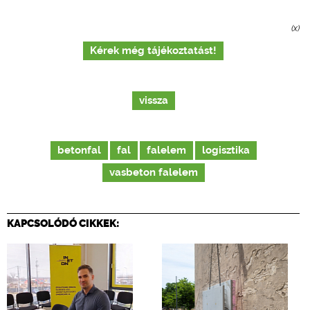
(x)
Kérek még tájékoztatást!
vissza
betonfal
fal
falelem
logisztika
vasbeton falelem
KAPCSOLÓDÓ CIKKEK: