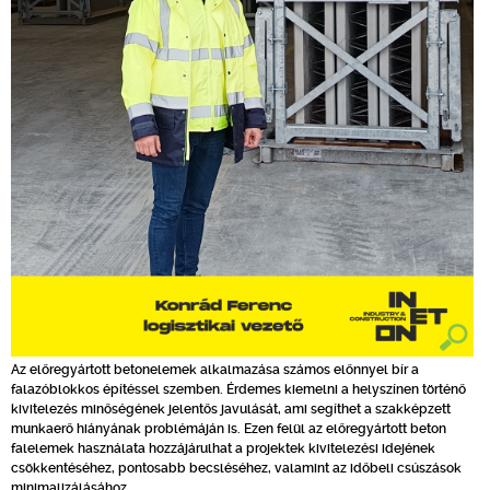
Az előregyártott betonelemek alkalmazása számos előnnyel bír a
falazóblokkos építéssel szemben. Érdemes kiemelni a helyszínen történő
kivitelezés minőségének jelentős javulását, ami segíthet a szakképzett
munkaerő hiányának problémáján is. Ezen felül az előregyártott beton
falelemek használata hozzájárulhat a projektek kivitelezési idejének
csökkentéséhez, pontosabb becsléséhez, valamint az időbeli csúszások
minimalizálásához.