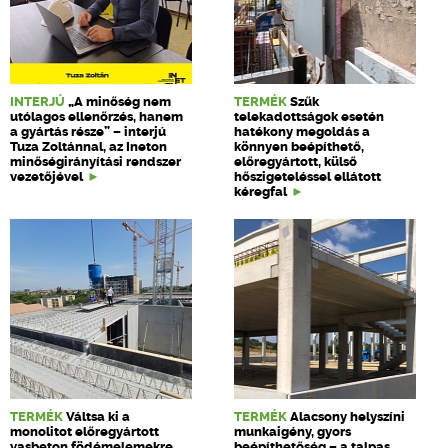
INTERJÚ
„A minőség nem
TERMÉK
Szűk
utólagos ellenőrzés, hanem
telekadottságok esetén
a gyártás része” – interjú
hatékony megoldás a
Tuza Zoltánnal, az Ineton
könnyen beépíthető,
minőségirányítási rendszer
előregyártott, külső
vezetőjével
hőszigeteléssel ellátott
kéregfal
TERMÉK
Váltsa ki a
TERMÉK
Alacsony helyszíni
monolitot előregyártott
munkaigény, gyors
vasbeton födémelemekre
beépíthetőség – a talpas