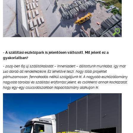
- A szállítási eszközpark is jelentősen változott. Mit jelent ez a
gyakorlatban?
- 2025-ben 65 új szállítókalodát – Innenladert – állítottunk munkába, így már
140 darab áll rendelkezésre. Ez lehetővé teszi, hogy több projektet
párhuzamosan, fennakadás nélkül szolgáljunk ki. A nagyobb eszközállomány
nagyobb tárolási és szállítási erőforrást jelent, és csökkenti annak kockázatát,
hogy egy-egy csúcsidőszakban kapacitáshiány alakuljon ki.