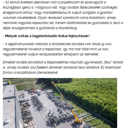
-
Az elmúlt években jelentősen nőtt a projektszám és ezzel együtt a
kiszolgálási igény is. Világossá vált, hogy további fejlesztéseket szükséges
elvégeznünk ahhoz, hogy maradéktalanul ki tudjuk szolgálni a gyártási
volumen növekedését. Olyan rendszert szerettünk volna kialakítani, amely
nemcsak nagyobb kapacitást ad, hanem átláthatóbbá és gyorsabbá is teszi a
teljes anyagáramlást a gyártástól a kiszállításig.
- Melyek voltak a legjelentősebb fizikai fejlesztések?
-
A leglátványosabb változás a tárolóterület bővítése volt: közel 19 000
négyzetméterrel növeltük a kapacitást, így ma már több mint 40 000
négyzetméteren tudjuk rendszerezetten elhelyezni az elemeket.
Emellett tovább bővítettük a falpanelekhez használt úgynevezett „fésű” tárolót
is, amely további 200 falelem átmeneti tárolását teszi lehetővé. Ez különösen
fontos a kiszállítások ütemezésénél.