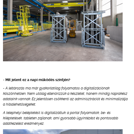
- Mit jelent ez a napi működés szintjén?
- A leltározás ma már gyakorlatilag folyamatos a digitalizációnak
köszönhetően. Nem utólag ellenőrizzük a készletet, hanem mindig naprakész
adataink vannak. Ez jelentősen csökkenti az adminisztrációt és minimalizálja
a hibalehetőségeket.
A telephelyi beléptetést is digitalizáltuk: a portai folyamatok, be- és
kiléptetések, tableten zajlanak, ami gyorsabb ügyintézést és pontosabb
adatkezelést eredményez.