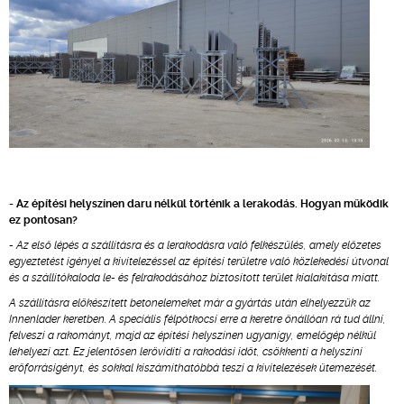
- Az építési helyszínen daru nélkül történik a lerakodás. Hogyan működik
ez pontosan?
- Az első lépés a szállításra és a lerakodásra való felkészülés, amely előzetes
egyeztetést igényel a kivitelezéssel az építési területre való közlekedési útvonal
és a szállítókaloda le- és felrakodásához biztosított terület kialakítása miatt.
A szállításra előkészített betonelemeket már a gyártás után elhelyezzük az
Innenlader keretben. A speciális félpótkocsi erre a keretre önállóan rá tud állni,
felveszi a rakományt, majd az építési helyszínen ugyanígy, emelőgép nélkül
lehelyezi azt. Ez jelentősen lerövidíti a rakodási időt, csökkenti a helyszíni
erőforrásigényt, és sokkal kiszámíthatóbbá teszi a kivitelezések ütemezését.