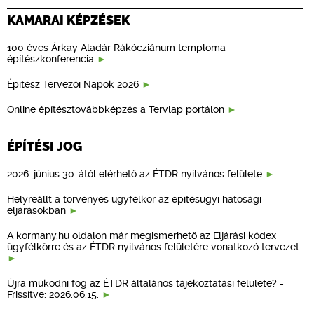
KAMARAI KÉPZÉSEK
100 éves Árkay Aladár Rákócziánum temploma
építészkonferencia
Építész Tervezői Napok 2026
Online építésztovábbképzés a Tervlap portálon
ÉPÍTÉSI JOG
2026. június 30-ától elérhető az ÉTDR nyilvános felülete
Helyreállt a törvényes ügyfélkör az építésügyi hatósági
eljárásokban
A kormany.hu oldalon már megismerhető az Eljárási kódex
ügyfélkörre és az ÉTDR nyilvános felületére vonatkozó tervezet
Újra működni fog az ÉTDR általános tájékoztatási felülete? -
Frissítve: 2026.06.15.