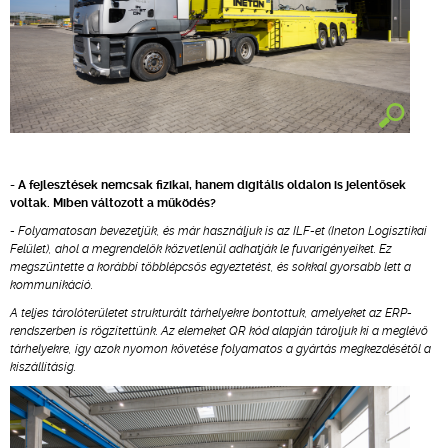
- A fejlesztések nemcsak fizikai, hanem digitális oldalon is jelentősek
voltak. Miben változott a működés?
- Folyamatosan bevezetjük, és már használjuk is az ILF-et (Ineton Logisztikai
Felület), ahol a megrendelők közvetlenül adhatják le fuvarigényeiket. Ez
megszüntette a korábbi többlépcsős egyeztetést, és sokkal gyorsabb lett a
kommunikáció.
A teljes tárolóterületet strukturált tárhelyekre bontottuk, amelyeket az ERP-
rendszerben is rögzítettünk. Az elemeket QR kód alapján tároljuk ki a meglévő
tárhelyekre, így azok nyomon követése folyamatos a gyártás megkezdésétől a
kiszállításig.