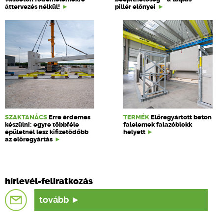
áttervezés nélkül!
pillér előnyei
SZAKTANÁCS
Erre érdemes
TERMÉK
Előregyártott beton
készülni: egyre többféle
falelemek falazóblokk
épületnél lesz kifizetődőbb
helyett
az előregyártás
hírlevél-feliratkozás
tovább