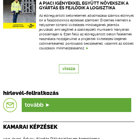
A PIACI IGÉNYEKKEL EGYÜTT NÖVEKSZIK A
GYÁRTÁS ÉS FEJLŐDIK A LOGISZTIKA
Az előregyártott betonelemek alkalmazása számos előnnyel
bír a falazóblokkos építéssel szemben. Érdemes kiemelni a
helyszínen történő kivitelezés minőségének jelentős
javulását, ami segíthet a szakképzett munkaerő hiányának
problémáján is. Ezen felül az előregyártott beton falelemek
használata hozzájárulhat a projektek kivitelezési idejének
csökkentéséhez, pontosabb becsléséhez, valamint az időbeli
csúszások minimalizálásához.
vissza
hírlevél-feliratkozás
tovább
KAMARAI KÉPZÉSEK
100 éves Árkay Aladár Rákócziánum temploma