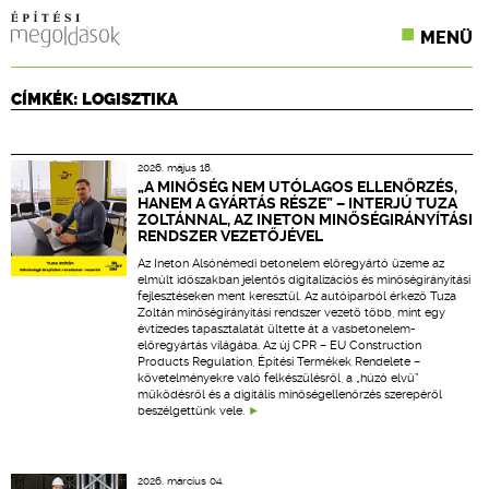
MENÜ
KONFERENCIÁK
CÍMKÉK: LOGISZTIKA
SZAKLAPOK
2026. május 18.
CPR TERMÉKKIÍRÁS
„A MINŐSÉG NEM UTÓLAGOS ELLENŐRZÉS,
HANEM A GYÁRTÁS RÉSZE” – INTERJÚ TUZA
ZOLTÁNNAL, AZ INETON MINŐSÉGIRÁNYÍTÁSI
ÉPÍTÉSI JOG
RENDSZER VEZETŐJÉVEL
Az Ineton Alsónémedi betonelem előregyártó üzeme az
ONLINE KÉPZÉSEK
elmúlt időszakban jelentős digitalizációs és minőségirányítási
fejlesztéseken ment keresztül. Az autóiparból érkező Tuza
Zoltán minőségirányítási rendszer vezető több, mint egy
TERVEZÉSI SEGÉDLETEK
évtizedes tapasztalatát ültette át a vasbetonelem-
előregyártás világába. Az új CPR – EU Construction
Products Regulation, Építési Termékek Rendelete –
követelményekre való felkészülésről, a „húzó elvű”
működésről és a digitális minőségellenőrzés szerepéről
beszélgettünk vele.
2026. március 04.