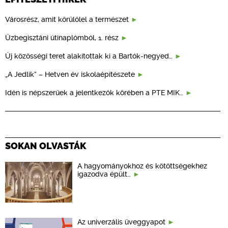
Városrész, amit körülölel a természet
Üzbegisztáni útinaplómból, 1. rész
Új közösségi teret alakítottak ki a Bartók-negyed…
„A Jedlik” – Hetven év iskolaépítészete
Idén is népszerűek a jelentkezők körében a PTE MIK…
SOKAN OLVASTÁK
A hagyományokhoz és kötöttségekhez
igazodva épült…
Az univerzális üveggyapot